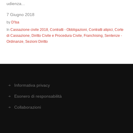
udienza...
7 Giugno 2018
by
D'Isa
In
Cassazione civile 2018
,
Contratti - Obbligazioni
,
Contratti atipici
,
Corte
di Cassazione
,
Diritto Civile e Procedura Civile
,
Franchising
,
Sentenze -
Ordinanze
,
Sezioni Diritto
Informativa privacy
Esonero di responsabilità
Collaborazioni