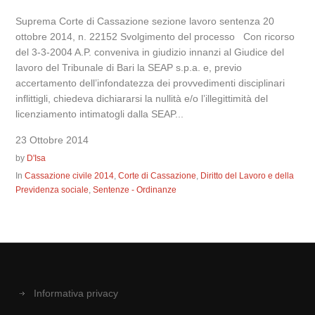
Suprema Corte di Cassazione sezione lavoro sentenza 20
ottobre 2014, n. 22152 Svolgimento del processo Con ricorso
del 3-3-2004 A.P. conveniva in giudizio innanzi al Giudice del
lavoro del Tribunale di Bari la SEAP s.p.a. e, previo
accertamento dell’infondatezza dei provvedimenti disciplinari
inflittigli, chiedeva dichiararsi la nullità e/o l’illegittimità del
licenziamento intimatogli dalla SEAP...
23 Ottobre 2014
by
D'Isa
In
Cassazione civile 2014
,
Corte di Cassazione
,
Diritto del Lavoro e della
Previdenza sociale
,
Sentenze - Ordinanze
Informativa privacy