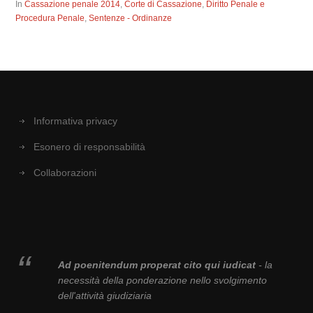
In
Cassazione penale 2014
,
Corte di Cassazione
,
Diritto Penale e
Procedura Penale
,
Sentenze - Ordinanze
Informativa privacy
Esonero di responsabilità
Collaborazioni
Ad poenitendum properat cito qui iudicat
- la
necessità della ponderazione nello svolgimento
dell'attività giudiziaria