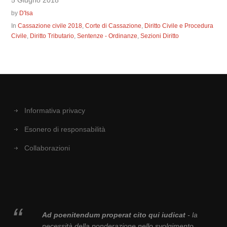
5 Giugno 2018
by
D'Isa
In
Cassazione civile 2018
,
Corte di Cassazione
,
Diritto Civile e Procedura
Civile
,
Diritto Tributario
,
Sentenze - Ordinanze
,
Sezioni Diritto
Informativa privacy
Esonero di responsabilità
Collaborazioni
Ad poenitendum properat cito qui iudicat
- la
necessità della ponderazione nello svolgimento