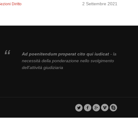
2 Settembre 2021
ezioni Diritto
Ad poenitendum properat cito qui iudicat
- la
necessità della ponderazione nello svolgimento
dell'attività giudiziaria