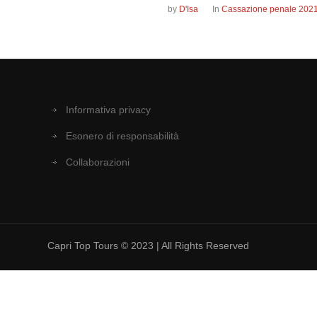
by
D'Isa
In
Cassazione penale 202
Informativa privacy
Esonero di responsabilità
Collaborazioni
Capri Top Tours © 2023 | All Rights Reserved