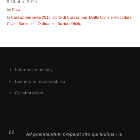
9 Ottobre 2019
by
D'Isa
In
Cassazione civile 2019
,
Corte di Cassazione
,
Diritto Civile e Procedura
Civile
,
Sentenze - Ordinanze
,
Sezioni Diritto
Informativa privacy
Esonero di responsabilità
Collaborazioni
Ad poenitendum properat cito qui iudicat
- la