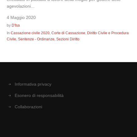
agevolazioni...
4 Maggio 2020
by
D'Isa
In
Cassazione civile 2020
,
Corte di Cassazione
,
Diritto Civile e Procedura
Civile
,
Sentenze - Ordinanze
,
Sezioni Diritto
Informativa privacy
Esonero di responsabilità
Collaborazioni