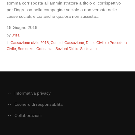
somma corrisposta all’amministratore a titolo di corrispettivo
per l’ingresso nella compagine sociale a non versata nelle
casse sociali, e ciò anche qualora non sussista...
18 Giugno 2018
by
D'Isa
In
Cassazione civile 2018
,
Corte di Cassazione
,
Diritto Civile e Procedura
Civile
,
Sentenze - Ordinanze
,
Sezioni Diritto
,
Societario
Informativa privacy
Esonero di responsabilità
Collaborazioni