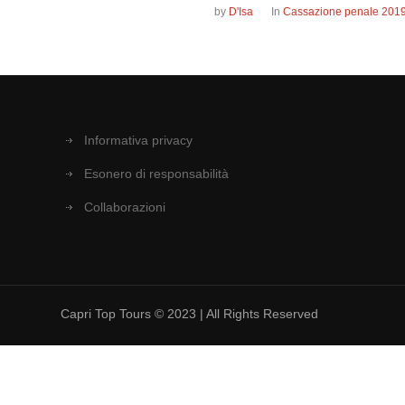
by
D'Isa
In
Cassazione penale 201
Informativa privacy
Esonero di responsabilità
Collaborazioni
Capri Top Tours © 2023 | All Rights Reserved