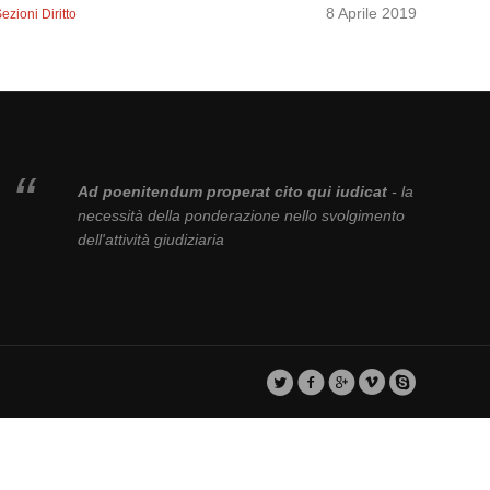
8 Aprile 2019
ezioni Diritto
Ad poenitendum properat cito qui iudicat
- la
necessità della ponderazione nello svolgimento
dell'attività giudiziaria