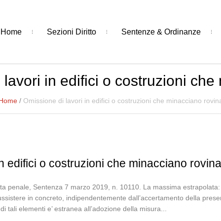
Home
Sezioni Diritto
Sentenze & Ordinanze
lavori in edifici o costruzioni ch
Home
/
Omissione di lavori in edifici o costruzioni che minacciano rovin
n edifici o costruzioni che minacciano rovin
ta penale, Sentenza 7 marzo 2019, n. 10110. La massima estrapolata: Il
sussistere in concreto, indipendentemente dall’accertamento della presen
 di tali elementi e’ estranea all’adozione della misura...