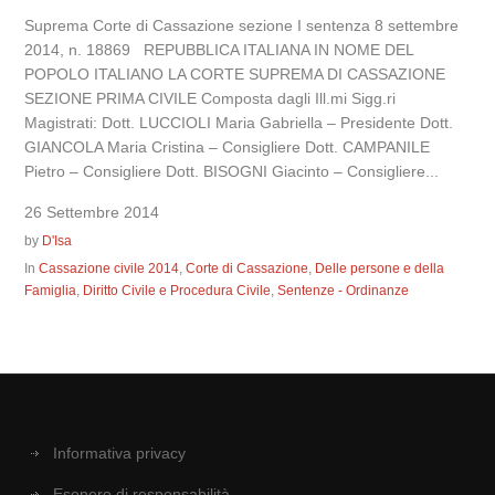
Suprema Corte di Cassazione sezione I sentenza 8 settembre
2014, n. 18869 REPUBBLICA ITALIANA IN NOME DEL
POPOLO ITALIANO LA CORTE SUPREMA DI CASSAZIONE
SEZIONE PRIMA CIVILE Composta dagli Ill.mi Sigg.ri
Magistrati: Dott. LUCCIOLI Maria Gabriella – Presidente Dott.
GIANCOLA Maria Cristina – Consigliere Dott. CAMPANILE
Pietro – Consigliere Dott. BISOGNI Giacinto – Consigliere...
26 Settembre 2014
by
D'Isa
In
Cassazione civile 2014
,
Corte di Cassazione
,
Delle persone e della
Famiglia
,
Diritto Civile e Procedura Civile
,
Sentenze - Ordinanze
Informativa privacy
Esonero di responsabilità