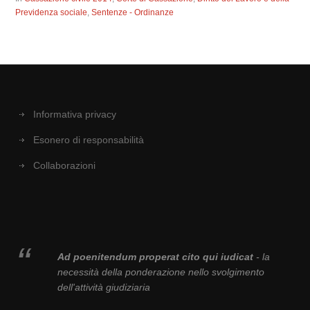
Previdenza sociale
,
Sentenze - Ordinanze
Informativa privacy
Esonero di responsabilità
Collaborazioni
Ad poenitendum properat cito qui iudicat
- la
necessità della ponderazione nello svolgimento
dell'attività giudiziaria