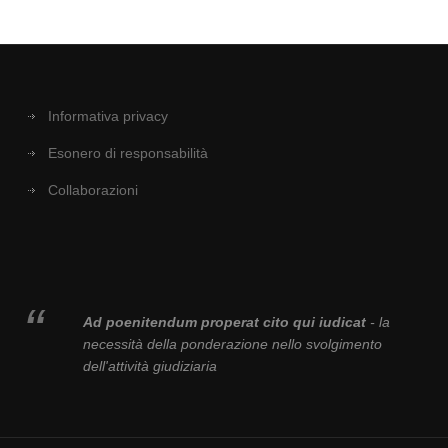
Informativa privacy
Esonero di responsabilità
Collaborazioni
Ad poenitendum properat cito qui iudicat
- la
necessità della ponderazione nello svolgimento
dell'attività giudiziaria