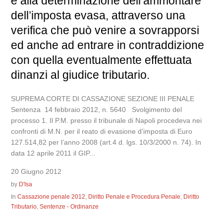
e alla determinazione dell’ammontare
dell’imposta evasa, attraverso una
verifica che può venire a sovrapporsi
ed anche ad entrare in contraddizione
con quella eventualmente effettuata
dinanzi al giudice tributario.
SUPREMA CORTE DI CASSAZIONE SEZIONE III PENALE
Sentenza 14 febbraio 2012, n. 5640 Svolgimento del
processo 1. Il P.M. presso il tribunale di Napoli procedeva nei
confronti di M.N. per il reato di evasione d’imposta di Euro
127.514,82 per l’anno 2008 (art.4 d. lgs. 10/3/2000 n. 74). In
data 12 aprile 2011 il GIP...
20 Giugno 2012
by
D'Isa
In
Cassazione penale 2012
,
Diritto Penale e Procedura Penale
,
Diritto
Tributario
,
Sentenze - Ordinanze