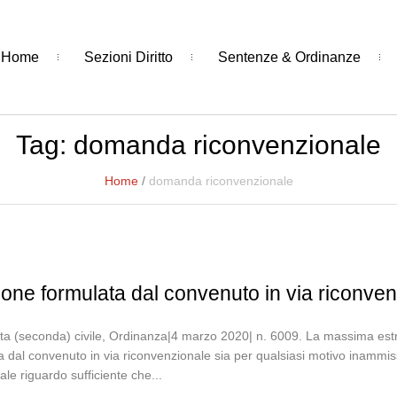
Home
Sezioni Diritto
Sentenze & Ordinanze
Tag:
domanda riconvenzionale
Home
/
domanda riconvenzionale
ne formulata dal convenuto in via riconven
ta (seconda) civile, Ordinanza|4 marzo 2020| n. 6009. La massima estra
al convenuto in via riconvenzionale sia per qualsiasi motivo inammissi
le riguardo sufficiente che...