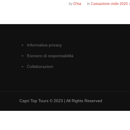
by
D'Isa
In
Cassazione civile 2020
,
Informativa privacy
Esonero di responsabilità
Collaborazioni
Capri Top Tours © 2023 | All Rights Reserved