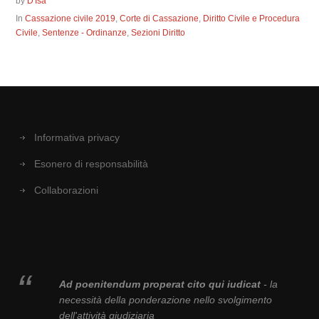
by
D'Isa
In
Cassazione civile 2019
,
Corte di Cassazione
,
Diritto Civile e Procedura
Civile
,
Sentenze - Ordinanze
,
Sezioni Diritto
Informativa privacy
Esonero di responsabilità
Collaborazioni
Ad poenitendum properat cito qui iudicat
- la
necessità della ponderazione nello svolgimento
dell'attività giudiziaria