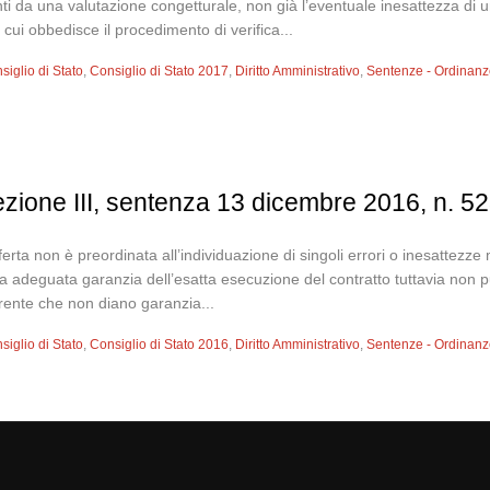
ti da una valutazione congetturale, non già l’eventuale inesattezza di
o cui obbedisce il procedimento di verifica...
siglio di Stato
,
Consiglio di Stato 2017
,
Diritto Amministrativo
,
Sentenze - Ordinan
sezione III, sentenza 13 dicembre 2016, n. 5
fferta non è preordinata all’individuazione di singoli errori o inesattezze
ia adeguata garanzia dell’esatta esecuzione del contratto tuttavia non pu
orrente che non diano garanzia...
siglio di Stato
,
Consiglio di Stato 2016
,
Diritto Amministrativo
,
Sentenze - Ordinan