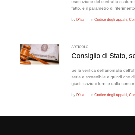
esecuzione del contratto scaturen
fatto, è il parametro di riferiment
by
D'Isa
In
Codice degli appalti
,
Con
ARTICOLO
Consiglio di Stato, 
Se la verifica dell’anomalia dell’o
seria e sostenibile e quindi che d
giustificazioni fornite dalla conc
by
D'Isa
In
Codice degli appalti
,
Con