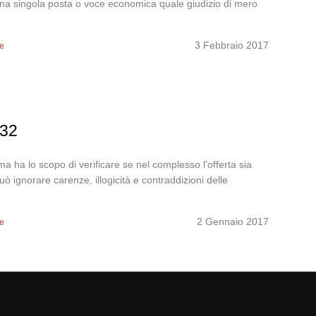
 una singola posta o voce economica quale giudizio di mero
3 Febbraio 2017
ze
232
 ma ha lo scopo di verificare se nel complesso l’offerta sia
ò ignorare carenze, illogicità e contraddizioni delle
2 Gennaio 2017
ze