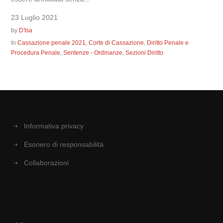
23 Luglio 2021
by
D'Isa
In
Cassazione penale 2021
,
Corte di Cassazione
,
Diritto Penale e
Procedura Penale
,
Sentenze - Ordinanze
,
Sezioni Diritto
Informativa privacy
Esonero di responsabilità
Collaborazioni