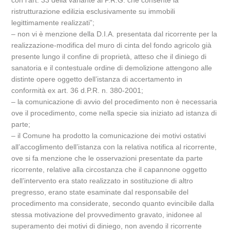
con l’art. 33 della variante al P.R.G. che consente la
ristrutturazione edilizia esclusivamente su immobili
legittimamente realizzati”;
– non vi è menzione della D.I.A. presentata dal ricorrente per la
realizzazione-modifica del muro di cinta del fondo agricolo già
presente lungo il confine di proprietà, atteso che il diniego di
sanatoria e il contestuale ordine di demolizione attengono alle
distinte opere oggetto dell’istanza di accertamento in
conformità ex art. 36 d.P.R. n. 380-2001;
– la comunicazione di avvio del procedimento non è necessaria
ove il procedimento, come nella specie sia iniziato ad istanza di
parte;
– il Comune ha prodotto la comunicazione dei motivi ostativi
all’accoglimento dell’istanza con la relativa notifica al ricorrente,
ove si fa menzione che le osservazioni presentate da parte
ricorrente, relative alla circostanza che il capannone oggetto
dell’intervento era stato realizzato in sostituzione di altro
pregresso, erano state esaminate dal responsabile del
procedimento ma considerate, secondo quanto evincibile dalla
stessa motivazione del provvedimento gravato, inidonee al
superamento dei motivi di diniego, non avendo il ricorrente