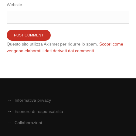
Website
Questo sito utilizza Akismet per ridurre lo spam.
Scopri come
vengono elaborati i dati derivati dai commenti
.
Informativa privacy
Esonero di responsabilità
Collaborazioni