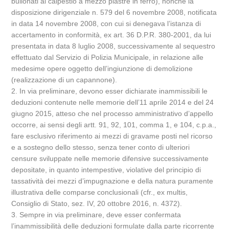
bullonati al calpestio a mezzo piastre in ferro), nonché la
disposizione dirigenziale n. 579 del 6 novembre 2008, notificata
in data 14 novembre 2008, con cui si denegava l’istanza di
accertamento in conformità, ex art. 36 D.P.R. 380-2001, da lui
presentata in data 8 luglio 2008, successivamente al sequestro
effettuato dal Servizio di Polizia Municipale, in relazione alle
medesime opere oggetto dell’ingiunzione di demolizione
(realizzazione di un capannone).
2. In via preliminare, devono esser dichiarate inammissibili le
deduzioni contenute nelle memorie dell’11 aprile 2014 e del 24
giugno 2015, atteso che nel processo amministrativo d’appello
occorre, ai sensi degli artt. 91, 92, 101, comma 1, e 104, c.p.a.,
fare esclusivo riferimento ai mezzi di gravame posti nel ricorso
e a sostegno dello stesso, senza tener conto di ulteriori
censure sviluppate nelle memorie difensive successivamente
depositate, in quanto intempestive, violative del principio di
tassatività dei mezzi d’impugnazione e della natura puramente
illustrativa delle comparse conclusionali (cfr., ex multis,
Consiglio di Stato, sez. IV, 20 ottobre 2016, n. 4372).
3. Sempre in via preliminare, deve esser confermata
l’inammissibilità delle deduzioni formulate dalla parte ricorrente