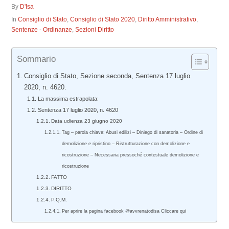
By
D'Isa
In
Consiglio di Stato
,
Consiglio di Stato 2020
,
Diritto Amministrativo
,
Sentenze - Ordinanze
,
Sezioni Diritto
Sommario
Consiglio di Stato, Sezione seconda, Sentenza 17 luglio
2020, n. 4620.
La massima estrapolata:
Sentenza 17 luglio 2020, n. 4620
Data udienza 23 giugno 2020
Tag – parola chiave: Abusi edilizi – Diniego di sanatoria – Ordine di
demolizione e ripristino – Ristrutturazione con demolizione e
ricostruzione – Necessaria pressoché contestuale demolizione e
ricostruzione
FATTO
DIRITTO
P.Q.M.
Per aprire la pagina facebook @avvrenatodisa Cliccare qui