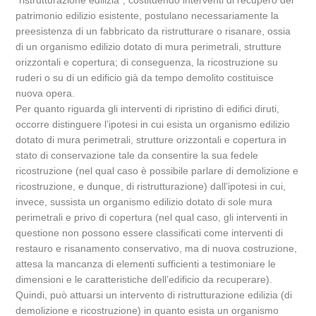
“ristrutturazione edilizia”, costituendo interventi di recupero del
patrimonio edilizio esistente, postulano necessariamente la
preesistenza di un fabbricato da ristrutturare o risanare, ossia
di un organismo edilizio dotato di mura perimetrali, strutture
orizzontali e copertura; di conseguenza, la ricostruzione su
ruderi o su di un edificio già da tempo demolito costituisce
nuova opera.
Per quanto riguarda gli interventi di ripristino di edifici diruti,
occorre distinguere l’ipotesi in cui esista un organismo edilizio
dotato di mura perimetrali, strutture orizzontali e copertura in
stato di conservazione tale da consentire la sua fedele
ricostruzione (nel qual caso è possibile parlare di demolizione e
ricostruzione, e dunque, di ristrutturazione) dall’ipotesi in cui,
invece, sussista un organismo edilizio dotato di sole mura
perimetrali e privo di copertura (nel qual caso, gli interventi in
questione non possono essere classificati come interventi di
restauro e risanamento conservativo, ma di nuova costruzione,
attesa la mancanza di elementi sufficienti a testimoniare le
dimensioni e le caratteristiche dell’edificio da recuperare).
Quindi, può attuarsi un intervento di ristrutturazione edilizia (di
demolizione e ricostruzione) in quanto esista un organismo