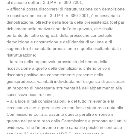
al disposto dell’art. 3 d.P.R. n. 380-2001;
– affinché possa discorrersi di ristrutturazione con demolizione
e ricostruzione, ex art. 3 d.P.R. n. 380-2001, è necessaria la
dimostrazione, oltreché della liceità della preesistenza (del pari
richiamata nella motivazione dell’atto gravato, che risulta
pertanto del tutto congrua), della pressoché contestuale
demolizione e ricostruzione e dell’identità di volume e di
sagoma fra il manufatto preesistente e quello risultante dalla
ristrutturazione;
– la ratio della ragionevole prossimità del tempo della
ricostruzione a quello della demolizione, criterio privo di
riscontro positivo ma costantemente presente nella
giurisprudenza, va infatti individuata nell’esigenza di assicurare
un rapporto di necessaria strumentalità dell’abbattimento alla
successiva ricostruzione;
– alla luce di tali considerazioni, è del tutto irrilevante è la
circostanza che la preesistenza non fosse stata resa nota alla
Commissione Edilizia, assunto questo peraltro erroneo in
quanto nel parere reso dalla Commissione e prodotto agli atti si
evidenzia “che l’intervento non è sanabile poiché in contrasto