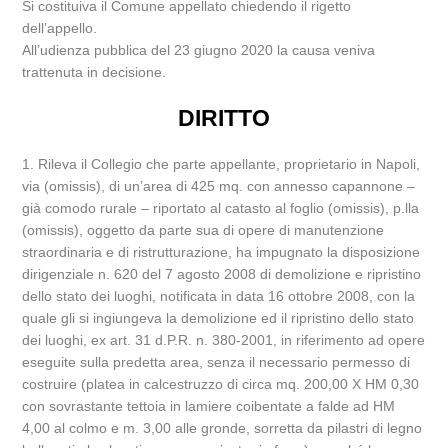
Si costituiva il Comune appellato chiedendo il rigetto
dell’appello.
All’udienza pubblica del 23 giugno 2020 la causa veniva
trattenuta in decisione.
DIRITTO
1. Rileva il Collegio che parte appellante, proprietario in Napoli,
via (omissis), di un’area di 425 mq. con annesso capannone –
già comodo rurale – riportato al catasto al foglio (omissis), p.lla
(omissis), oggetto da parte sua di opere di manutenzione
straordinaria e di ristrutturazione, ha impugnato la disposizione
dirigenziale n. 620 del 7 agosto 2008 di demolizione e ripristino
dello stato dei luoghi, notificata in data 16 ottobre 2008, con la
quale gli si ingiungeva la demolizione ed il ripristino dello stato
dei luoghi, ex art. 31 d.P.R. n. 380-2001, in riferimento ad opere
eseguite sulla predetta area, senza il necessario permesso di
costruire (platea in calcestruzzo di circa mq. 200,00 X HM 0,30
con sovrastante tettoia in lamiere coibentate a falde ad HM
4,00 al colmo e m. 3,00 alle gronde, sorretta da pilastri di legno