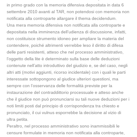
in primo grado con la memoria difensiva depositata in data 6
settembre 2010 avanti al TAR, non potendosi con memoria non
notificata alla controparte allargare il thema decidendum.
Una mera memoria difensiva non notificata alla controparte e
depositata nella imminenza dell’udienza di discussione, infatti,
non costituisce strumento idoneo per ampliare la materia del
contendere, poiché altrimenti verrebbe leso il diritto di difesa
delle parti resistenti, atteso che nel processo amministrativo,
l’oggetto della lite è determinato sulla base delle deduzioni
contenute nell’atto introduttivo del giudizio e, se del caso, negli
altri atti (motivi aggiunti, ricorso incidentale) con i quali le parti
interessate sottopongono al giudice ulteriori questioni, ma
sempre con l’osservanza delle formalità previste per la
instaurazione del contraddittorio processuale e atteso anche
che il giudice non può pronunciarsi su tali nuove deduzioni per i
noti limiti posti dal principio di corrispondenza tra chiesto e
pronunciato, il cui vulnus esporrebbe la decisione al vizio di
ultra petita.
Peraltro, nel processo amministrativo sono inammissibili le
censure formulate in memoria non notificata alla controparte,