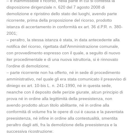
– è inammissibile il ricorso, nella parte in cui si contesta la
disposizione dirigenziale n. 620 del 7 agosto 2008 di
demolizione e ripristino dello stato dei luoghi, avendo parte
ricorrente, prima della proposizione del ricorso, prodotto
istanza di accertamento in conformità ex art. 36 d.P.R. n. 380-
2001;
– peraltro, la stessa istanza è stata, in data antecedente alla
notifica del ricorso, rigettata dall’Amministrazione comunale,
con provvedimento espresso con il quale, a seguito di nuovo
iter procedimentale e di una nuova istruttoria, si è rinnovato
l’ordine di demolizione;
– parte ricorrente non ha offerto, né in sede di procedimento
amministrativo, nel quale gli era stata comunicato il preavviso di
diniego ex art. 10-bis L. n. 241-1990, né in questa sede,
neanche con il deposito delle perizie giurate, alcun principio di
prova né in ordine alla legittimità della preesistenza, non
avendo prodotto alcun titolo abilitante, né in ordine alla
conformità di volume fra le opere di cui è causa e la paventata
preesistenza, né infine in ordine alla contestualità, smentita
peraltro dagli atti, fra la demolizione della preesistenza e la
successiva ricostruzione;