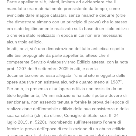
Parte appellante si è, infatti, limitata ad evidenziare che il
manufatto era materialmente preesistente da tempo, come
evincibile dalle mappe catastali, senza neanche dedurre (oltre
che dimostrare almeno con un principio di prova) che lo stesso
era stato legittimamente realizzato sulla base di un titolo edilizio
o che era stato realizzato in epoca in cui non era necessario
alcun titolo edilizio.
In atti, anzi, vi è una dimostrazione del tutto antitetica rispetto
alle tesi propugnate da parte appellante, atteso che il
competente Servizio Antiabusivismo Edilizio attesta, con la nota
prot. 1207 del 9 settembre 2009 in atti, e con la
documentazione ad essa allegata, “che al sito in oggetto delle
opere abusive non esisteva alcunché quanto meno al 1987”.
Pertanto, in presenza di un’opera edilizia non assistita da un
titolo legittimante, l’Amministrazione ha solo il potere-dovere di
sanzionarla, non essendo tenuta a fornire la prova dell’epoca di
realizzazione dell’immobile edilizio della sua consistenza e della
sua sanabilità (cfr., da ultimo, Consiglio di Stato, sez. II, 24
luglio 2019, n. 5220), incombendo sull’interessato l’onere di
fornire la prova dell’epoca di realizzazione di un abuso edilizio
o, comunque, la datazione dell’opera in tempi tali da escludere