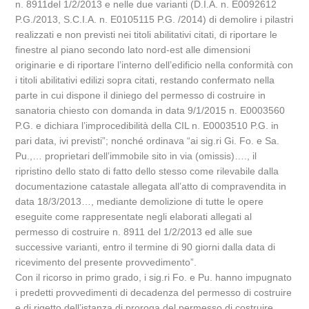
n. 8911del 1/2/2013 e nelle due varianti (D.I.A. n. E0092612
P.G./2013, S.C.I.A. n. E0105115 P.G. /2014) di demolire i pilastri
realizzati e non previsti nei titoli abilitativi citati, di riportare le
finestre al piano secondo lato nord-est alle dimensioni
originarie e di riportare l’interno dell’edificio nella conformità con
i titoli abilitativi edilizi sopra citati, restando confermato nella
parte in cui dispone il diniego del permesso di costruire in
sanatoria chiesto con domanda in data 9/1/2015 n. E0003560
P.G. e dichiara l’improcedibilità della CIL n. E0003510 P.G. in
pari data, ivi previsti”; nonché ordinava “ai sig.ri Gi. Fo. e Sa.
Pu.,… proprietari dell’immobile sito in via (omissis)…., il
ripristino dello stato di fatto dello stesso come rilevabile dalla
documentazione catastale allegata all’atto di compravendita in
data 18/3/2013…, mediante demolizione di tutte le opere
eseguite come rappresentate negli elaborati allegati al
permesso di costruire n. 8911 del 1/2/2013 ed alle sue
successive varianti, entro il termine di 90 giorni dalla data di
ricevimento del presente provvedimento”.
Con il ricorso in primo grado, i sig.ri Fo. e Pu. hanno impugnato
i predetti provvedimenti di decadenza del permesso di costruire
e di rigetto dell’istanza di proroga del permesso di costruire