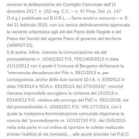
avverso la deliberazione del Consiglio Comunale dell’11
dicembre 2017, n. 152 reg. C.C. – n. 97 Prop. Del. (n. 147
O.d.g.) pubblicata sul B.U.R.L. – Serie avvisi e concorsi – n. 8
del 21 febbraio 2018, con cui veniva definitivamente approvata
la variante urbanistica agli atti del Piano delle Regole e del
Piano dei Servizi del vigente Piano di governo del territorio
(VARPGT10);
l) di avere, infine, ricevuto la comunicazione sia del
provvedimento n. UO431922 P.G. PDC1458/2012 in data
21/12/2012 con il quale il Comune di Bergamo dichiarava la
“intervenuta decadenza del Pdc n. 8911/2013 e, per
conseguenza, anche delle due varianti (D.I.A. n. E092612 in
data 7/6/2013 e SCIA n. E0105115 del 27/5/2014)”, nonché
riteneva impossibile accogliere la richiesta del 15/2018 n.
E0140512 P.G. relativa alla proroga del PdC n. 8911/2018; sia
del provvedimento n. UO431921 P.G. VIG 177/2014, con il
quale la medesima Amministrazione comunale disponeva la
revoca del “provvedimento nr. UO102720 P.G. del 25/5/2015
nella sola parte in cui ordina di riportare le solette realizzate
presso l’edificio di via (omissis)… alle quote previste nel P.di C.