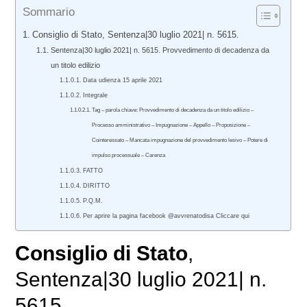
Sommario
Consiglio di Stato, Sentenza|30 luglio 2021| n. 5615.
Sentenza|30 luglio 2021| n. 5615. Provvedimento di decadenza da
un titolo edilizio
Data udienza 15 aprile 2021
Integrale
Tag – parola chiave: Provvedimento di decadenza da un titolo edilizio –
Processo amministrativo – Impugnazione – Appello – Proposizione –
Cointeressato – Mancata impugnazione del provvedimento lesivo – Potere di
impulso processuale – Carenza
FATTO
DIRITTO
P.Q.M.
Per aprire la pagina facebook @avvrenatodisa Cliccare qui
Consiglio di Stato
,
Sentenza|30 luglio 2021| n.
5615.