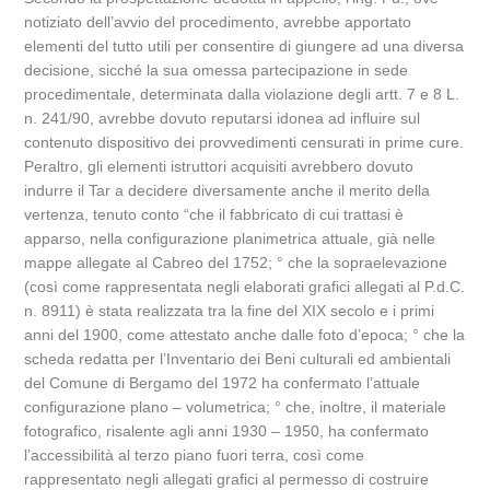
notiziato dell’avvio del procedimento, avrebbe apportato
elementi del tutto utili per consentire di giungere ad una diversa
decisione, sicché la sua omessa partecipazione in sede
procedimentale, determinata dalla violazione degli artt. 7 e 8 L.
n. 241/90, avrebbe dovuto reputarsi idonea ad influire sul
contenuto dispositivo dei provvedimenti censurati in prime cure.
Peraltro, gli elementi istruttori acquisiti avrebbero dovuto
indurre il Tar a decidere diversamente anche il merito della
vertenza, tenuto conto “che il fabbricato di cui trattasi è
apparso, nella configurazione planimetrica attuale, già nelle
mappe allegate al Cabreo del 1752; ° che la sopraelevazione
(così come rappresentata negli elaborati grafici allegati al P.d.C.
n. 8911) è stata realizzata tra la fine del XIX secolo e i primi
anni del 1900, come attestato anche dalle foto d’epoca; ° che la
scheda redatta per l’Inventario dei Beni culturali ed ambientali
del Comune di Bergamo del 1972 ha confermato l’attuale
configurazione plano – volumetrica; ° che, inoltre, il materiale
fotografico, risalente agli anni 1930 – 1950, ha confermato
l’accessibilità al terzo piano fuori terra, così come
rappresentato negli allegati grafici al permesso di costruire