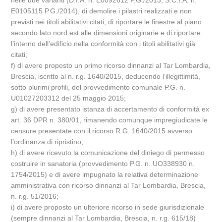
nelle due varianti (D.I.A. n. E0092612 P.G./2013, S.C.I.A. n.
E0105115 P.G./2014), di demolire i pilastri realizzati e non
previsti nei titoli abilitativi citati, di riportare le finestre al piano
secondo lato nord est alle dimensioni originarie e di riportare
l’interno dell’edificio nella conformità con i titoli abilitativi già
citati;
f) di avere proposto un primo ricorso dinnanzi al Tar Lombardia,
Brescia, iscritto al n. r.g. 1640/2015, deducendo l’illegittimità,
sotto plurimi profili, del provvedimento comunale P.G. n.
U01027203312 del 25 maggio 2015;
g) di avere presentato istanza di accertamento di conformità ex
art. 36 DPR n. 380/01, rimanendo comunque impregiudicate le
censure presentate con il ricorso R.G. 1640/2015 avverso
l’ordinanza di ripristino;
h) di avere ricevuto la comunicazione del diniego di permesso
costruire in sanatoria (provvedimento P.G. n. UO338930 n.
1754/2015) e di avere impugnato la relativa determinazione
amministrativa con ricorso dinnanzi al Tar Lombardia, Brescia,
n. r.g. 51/2016;
i) di avere proposto un ulteriore ricorso in sede giurisdizionale
(sempre dinnanzi al Tar Lombardia, Brescia, n. r.g. 615/18)