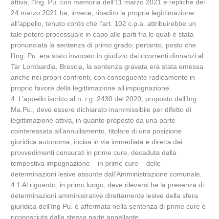
attiva; l’Ing. Pu. con memoria dell’11 marzo 2021 e repliche del
24 marzo 2021 ha, invece, ribadito la propria legittimazione
all’appello, tenuto conto che l’art. 102 c.p.a. attribuirebbe un
tale potere processuale in capo alle parti fra le quali è stata
pronunciata la sentenza di primo grado; pertanto, posto che
l’Ing. Pu. era stato invocato in giudizio dai ricorrenti dinnanzi al
Tar Lombardia, Brescia, la sentenza gravata era stata emessa
anche nei propri confronti, con conseguente radicamento in
proprio favore della legittimazione all’impugnazione.
4. L’appello iscritto al n. r.g. 2430 del 2020, proposto dall’Ing.
Ma.Pu., deve essere dichiarato inammissibile per difetto di
legittimazione attiva, in quanto proposto da una parte
cointeressata all’annullamento, titolare di una posizione
giuridica autonoma, incisa in via immediata e diretta dai
provvedimenti censurati in prime cure, decaduta dalla
tempestiva impugnazione – in prime cure – delle
determinazioni lesive assunte dall’Amministrazione comunale.
4.1 Al riguardo, in primo luogo, deve rilevarsi he la presenza di
determinazioni amministrative direttamente lesive della sfera
giuridica dell’Ing Pu. è affermata nella sentenza di prime cure e
riconosciuta dalla stessa parte appellante.