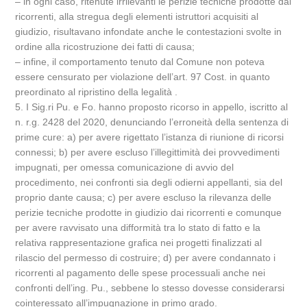
– in ogni caso, ritenute irrilevanti le perizie tecniche prodotte dai
ricorrenti, alla stregua degli elementi istruttori acquisiti al
giudizio, risultavano infondate anche le contestazioni svolte in
ordine alla ricostruzione dei fatti di causa;
– infine, il comportamento tenuto dal Comune non poteva
essere censurato per violazione dell’art. 97 Cost. in quanto
preordinato al ripristino della legalità .
5. I Sig.ri Pu. e Fo. hanno proposto ricorso in appello, iscritto al
n. r.g. 2428 del 2020, denunciando l’erroneità della sentenza di
prime cure: a) per avere rigettato l’istanza di riunione di ricorsi
connessi; b) per avere escluso l’illegittimità dei provvedimenti
impugnati, per omessa comunicazione di avvio del
procedimento, nei confronti sia degli odierni appellanti, sia del
proprio dante causa; c) per avere escluso la rilevanza delle
perizie tecniche prodotte in giudizio dai ricorrenti e comunque
per avere ravvisato una difformità tra lo stato di fatto e la
relativa rappresentazione grafica nei progetti finalizzati al
rilascio del permesso di costruire; d) per avere condannato i
ricorrenti al pagamento delle spese processuali anche nei
confronti dell’ing. Pu., sebbene lo stesso dovesse considerarsi
cointeressato all’impugnazione in primo grado.