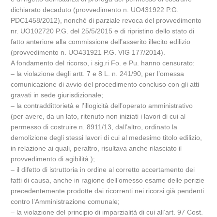
dichiarato decaduto (provvedimento n. UO431922 P.G.
PDC1458/2012), nonché di parziale revoca del provvedimento
nr. UO102720 P.G. del 25/5/2015 e di ripristino dello stato di
fatto anteriore alla commissione dell’asserito illecito edilizio
(provvedimento n. UO431921 P.G. VIG 177/2014).
A fondamento del ricorso, i sig.ri Fo. e Pu. hanno censurato:
– la violazione degli artt. 7 e 8 L. n. 241/90, per l’omessa
comunicazione di avvio del procedimento concluso con gli atti
gravati in sede giurisdizionale;
– la contraddittorietà e l’illogicità dell’operato amministrativo
(per avere, da un lato, ritenuto non iniziati i lavori di cui al
permesso di costruire n. 8911/13, dall’altro, ordinato la
demolizione degli stessi lavori di cui al medesimo titolo edilizio,
in relazione ai quali, peraltro, risultava anche rilasciato il
provvedimento di agibilità );
– il difetto di istruttoria in ordine al corretto accertamento dei
fatti di causa, anche in ragione dell’omesso esame delle perizie
precedentemente prodotte dai ricorrenti nei ricorsi già pendenti
contro l’Amministrazione comunale;
– la violazione del principio di imparzialità di cui all’art. 97 Cost.