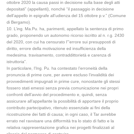
ottobre 2020 la causa passi in decisione sulla base degli atti
depositati” (appellanti), nonché “il passaggio in decisione
dell’appello in epigrafe all’udienza del 15 ottobre p.v.” (Comune
di Bergamo).
10. L’ing. Ma.Pu. ha, parimenti, appellato la sentenza di primo
grado, proponendo un autonomo ricorso iscritto al n. r.g. 2430
del 2020, con cui ha censurato l'”errore sui presupposti di
diritto, errore della motivazione ed insufficienza della
medesima. travisamento, contraddittorietà e carenza di
istruttoria”.
In particolare, l’Ing. Pu. ha contestato l’erroneità della
pronuncia di prime cure, per avere escluso l’invalidità dei
provvedimenti impugnati in prime cure, nonostante gli stessi
fossero stati emessi senza previa comunicazione nei propri
confronti dell’avvio del procedimento e, quindi, senza
assicurare all’appellante la possibilità di apportare il proprio
contributo partecipativo, ritenuto essenziale ai fini della
ricostruzione dei fatti di causa; in ogni caso, il Tar avrebbe
errato nel ravvisare una difformità tra lo stato di fatto e la
relativa rappresentazione grafica nei progetti finalizzati al