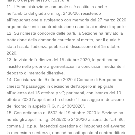
rilascio del permesso di costruire.
11. L’Amministrazione comunale si è costituita anche
nell’ambito del giudizio n. r.g. 2430/20, resistendo
all’impugnazione e svolgendo con memoria del 27 marzo 2020
argomentazioni in controdeduzione rispetto ai motivi di appello.
12. Su richiesta concorde delle parti, la Sezione ha rinviato la
trattazione della domanda cautelare al merito, per il quale è
stata fissata l’udienza pubblica di discussione del 15 ottobre
2020.
13. In vista dell’udienza del 15 ottobre 2020, le parti hanno
insistito nelle proprie argomentazioni e conclusioni mediante il
deposito di memorie difensive.
14. Con istanza del 9 ottobre 2020 il Comune di Bergamo ha
chiesto “il passaggio in decisione dell’appello in epigrafe
all’udienza del 15 ottobre p.v.”; parimenti, con istanza del 10
ottobre 2020 l’appellante ha chiesto “il passaggio in decisione
del ricorso in appello R.G. n. 2430/2020”.
15. Con ordinanza n. 6302 del 19 ottobre 2020 la Sezione ha
riunito gli appelli n. r.g. 2428/20 e 2430/20 ai sensi dell’art. 96,
comma 1, c.p.a., facendosi questione di impugnazioni avverso
la medesima sentenza, nonché ha sottoposto al contraddittorio