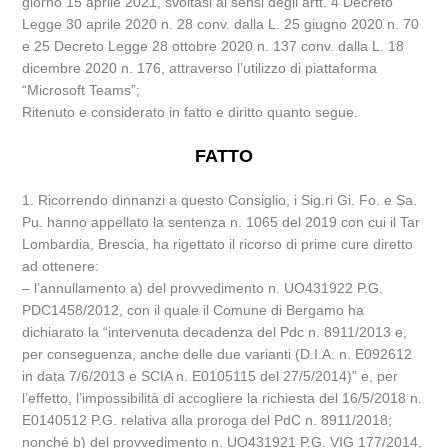
giorno 15 aprile 2021, svoltasi ai sensi degli artt. 4 Decreto
Legge 30 aprile 2020 n. 28 conv. dalla L. 25 giugno 2020 n. 70
e 25 Decreto Legge 28 ottobre 2020 n. 137 conv. dalla L. 18
dicembre 2020 n. 176, attraverso l’utilizzo di piattaforma
“Microsoft Teams”;
Ritenuto e considerato in fatto e diritto quanto segue.
FATTO
1. Ricorrendo dinnanzi a questo Consiglio, i Sig.ri Gi. Fo. e Sa.
Pu. hanno appellato la sentenza n. 1065 del 2019 con cui il Tar
Lombardia, Brescia, ha rigettato il ricorso di prime cure diretto
ad ottenere:
– l’annullamento a) del provvedimento n. UO431922 P.G.
PDC1458/2012, con il quale il Comune di Bergamo ha
dichiarato la “intervenuta decadenza del Pdc n. 8911/2013 e,
per conseguenza, anche delle due varianti (D.I.A. n. E092612
in data 7/6/2013 e SCIA n. E0105115 del 27/5/2014)” e, per
l’effetto, l’impossibilità di accogliere la richiesta del 16/5/2018 n.
E0140512 P.G. relativa alla proroga del PdC n. 8911/2018;
nonché b) del provvedimento n. UO431921 P.G. VIG 177/2014,