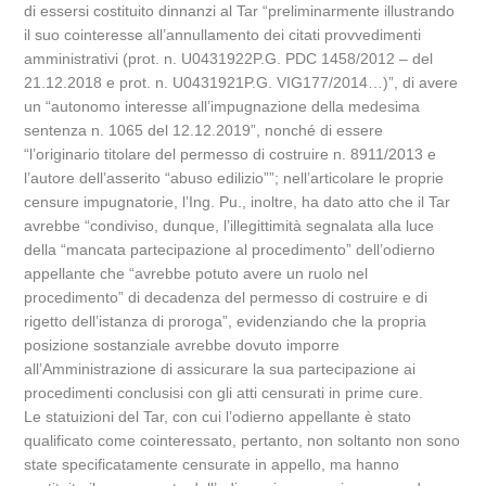
di essersi costituito dinnanzi al Tar “preliminarmente illustrando
il suo cointeresse all’annullamento dei citati provvedimenti
amministrativi (prot. n. U0431922P.G. PDC 1458/2012 – del
21.12.2018 e prot. n. U0431921P.G. VIG177/2014…)”, di avere
un “autonomo interesse all’impugnazione della medesima
sentenza n. 1065 del 12.12.2019”, nonché di essere
“l’originario titolare del permesso di costruire n. 8911/2013 e
l’autore dell’asserito “abuso edilizio””; nell’articolare le proprie
censure impugnatorie, l’Ing. Pu., inoltre, ha dato atto che il Tar
avrebbe “condiviso, dunque, l’illegittimità segnalata alla luce
della “mancata partecipazione al procedimento” dell’odierno
appellante che “avrebbe potuto avere un ruolo nel
procedimento” di decadenza del permesso di costruire e di
rigetto dell’istanza di proroga”, evidenziando che la propria
posizione sostanziale avrebbe dovuto imporre
all’Amministrazione di assicurare la sua partecipazione ai
procedimenti conclusisi con gli atti censurati in prime cure.
Le statuizioni del Tar, con cui l’odierno appellante è stato
qualificato come cointeressato, pertanto, non soltanto non sono
state specificatamente censurate in appello, ma hanno