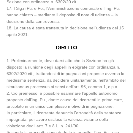
Sezione con ordinanza n. 6302/20 cit.
17. I Sig.ri Pu. e Fo., l’Amministrazione comunale e l’Ing. Pu.
hanno chiesto – mediante il deposito di note di udienza – la
decisione della controversia.
18. La causa è stata trattenuta in decisione nell’udienza del 15
aprile 2021.
DIRITTO
1. Preliminarmente, deve darsi atto che la Sezione ha già
disposto la riunione degli appelli in epigrafe con ordinanza n.
6302/2020 cit., trattandosi di impugnazioni proposte avverso la
medesima sentenza, da decidere unitariamente, nell’ambito del
simultaneus processus ai sensi dell’art. 96, comma 1, c.p.a.
2. Ciò premesso, è possibile esaminare l’appello autonomo
proposto dall’ing. Pu., dante causa dei ricorrenti in prime cure,
articolato in un unico complesso motivo di impugnazione.
In particolare, il ricorrente denuncia l’erroneità della sentenza
impugnata, per avere escluso la valenza viziante della
violazione degli artt. 7 e 8 L. n. 241/90.
Secondo la prospettazione dedotta in appello, l’ing. Pu., ove