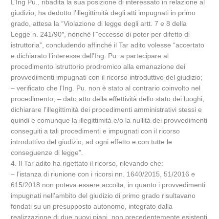
L’Ing Pu., ribadita la sua posizione di interessato in relazione al
giudizio, ha dedotto l’illegittimità degli atti impugnati in primo
grado, attesa la “Violazione di legge degli artt. 7 e 8 della
Legge n. 241/90″, nonché l'”eccesso di poter per difetto di
istruttoria”, concludendo affinché il Tar adito volesse “accertato
e dichiarato l’interesse dell’Ing. Pu. a partecipare al
procedimento istruttorio prodromico alla emanazione dei
provvedimenti impugnati con il ricorso introduttivo del giudizio;
– verificato che l’Ing. Pu. non è stato al contrario coinvolto nel
procedimento; – dato atto della effettività dello stato dei luoghi,
dichiarare l’illegittimità dei procedimenti amministrativi stessi e
quindi e comunque la illegittimità e/o la nullità dei provvedimenti
conseguiti a tali procedimenti e impugnati con il ricorso
introduttivo del giudizio, ad ogni effetto e con tutte le
conseguenze di legge”.
4. Il Tar adito ha rigettato il ricorso, rilevando che:
– l’istanza di riunione con i ricorsi nn. 1640/2015, 51/2016 e
615/2018 non poteva essere accolta, in quanto i provvedimenti
impugnati nell’ambito del giudizio di primo grado risultavano
fondati su un presupposto autonomo, integrato dalla
realizzazione di due nuovi piani, non precedentemente esistenti