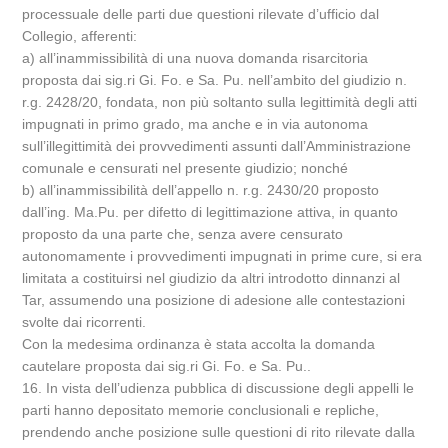
processuale delle parti due questioni rilevate d’ufficio dal
Collegio, afferenti:
a) all’inammissibilità di una nuova domanda risarcitoria
proposta dai sig.ri Gi. Fo. e Sa. Pu. nell’ambito del giudizio n.
r.g. 2428/20, fondata, non più soltanto sulla legittimità degli atti
impugnati in primo grado, ma anche e in via autonoma
sull’illegittimità dei provvedimenti assunti dall’Amministrazione
comunale e censurati nel presente giudizio; nonché
b) all’inammissibilità dell’appello n. r.g. 2430/20 proposto
dall’ing. Ma.Pu. per difetto di legittimazione attiva, in quanto
proposto da una parte che, senza avere censurato
autonomamente i provvedimenti impugnati in prime cure, si era
limitata a costituirsi nel giudizio da altri introdotto dinnanzi al
Tar, assumendo una posizione di adesione alle contestazioni
svolte dai ricorrenti.
Con la medesima ordinanza è stata accolta la domanda
cautelare proposta dai sig.ri Gi. Fo. e Sa. Pu..
16. In vista dell’udienza pubblica di discussione degli appelli le
parti hanno depositato memorie conclusionali e repliche,
prendendo anche posizione sulle questioni di rito rilevate dalla