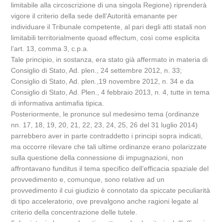
limitabile alla circoscrizione di una singola Regione) riprenderà
vigore il criterio della sede dell’Autorità emanante per
individuare il Tribunale competente, al pari degli atti statali non
limitabili territorialmente quoad effectum, così come esplicita
l’art. 13, comma 3, c.p.a.
Tale principio, in sostanza, era stato già affermato in materia di
Consiglio di Stato, Ad. plen., 24 settembre 2012, n. 33;
Consiglio di Stato, Ad. plen.,19 novembre 2012, n. 34 e da
Consiglio di Stato, Ad. Plen., 4 febbraio 2013, n. 4, tutte in tema
di informativa antimafia tipica.
Posteriormente, le pronunce sul medesimo tema (ordinanze
nn. 17, 18, 19, 20, 21, 22, 23, 24, 25, 26 del 31 luglio 2014)
parrebbero aver in parte contraddetto i principi sopra indicati,
ma occorre rilevare che tali ultime ordinanze erano polarizzate
sulla questione della connessione di impugnazioni, non
affrontavano funditus il tema specifico dell’efficacia spaziale del
provvedimento e, comunque, sono relative ad un
provvedimento il cui giudizio è connotato da spiccate peculiarità
di tipo acceleratorio, ove prevalgono anche ragioni legate al
criterio della concentrazione delle tutele.