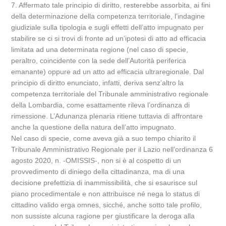
7. Affermato tale principio di diritto, resterebbe assorbita, ai fini
della determinazione della competenza territoriale, l’indagine
giudiziale sulla tipologia e sugli effetti dell’atto impugnato per
stabilire se ci si trovi di fronte ad un’ipotesi di atto ad efficacia
limitata ad una determinata regione (nel caso di specie,
peraltro, coincidente con la sede dell’Autorità periferica
emanante) oppure ad un atto ad efficacia ultraregionale. Dal
principio di diritto enunciato, infatti, deriva senz’altro la
competenza territoriale del Tribunale amministrativo regionale
della Lombardia, come esattamente rileva l’ordinanza di
rimessione. L’Adunanza plenaria ritiene tuttavia di affrontare
anche la questione della natura dell’atto impugnato.
Nel caso di specie, come aveva già a suo tempo chiarito il
Tribunale Amministrativo Regionale per il Lazio nell’ordinanza 6
agosto 2020, n. -OMISSIS-, non si è al cospetto di un
provvedimento di diniego della cittadinanza, ma di una
decisione prefettizia di inammissibilità, che si esaurisce sul
piano procedimentale e non attribuisce né nega lo status di
cittadino valido erga omnes, sicché, anche sotto tale profilo,
non sussiste alcuna ragione per giustificare la deroga alla