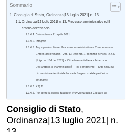
Sommario
Consiglio di Stato, Ordinanza|13 luglio 2021| n. 13.
Ordinanza|13 luglio 2021| n. 13. Processo amministrativo ed il
criterio dell’efficacia
Data udienza 21 aprile 2021
Integrale
Tag – parola chiave: Processo amministrativo – Competenza –
Criterio dell’efficacia – Art. 13, comma 1, secondo periodo, c.p.a.
(d.lgs. n. 104 del 2021) – Cittadinanza italiana – Istanza –
Declaratoria di inammissibilità – Tar competente – TAR nella cui
circoscrizione territoriale ha sede l’organo statale periferico
emanante.
P.Q.M.
Per aprire la pagina facebook @avvrenatodisa Cliccare qui
Consiglio di Stato
,
Ordinanza|13 luglio 2021| n.
13.