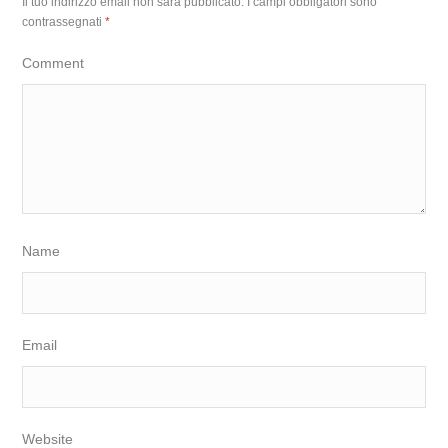
Il tuo indirizzo email non sarà pubblicato.
I campi obbligatori sono
contrassegnati
*
Comment
Name
Email
Website