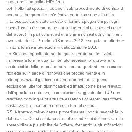
superare l’anomalia dell’offerta.
5.4. Nella fattispecie in esame il sub-procedimento di verifica di
anomalia ha garantito un’effettiva partecipazione alla ditta
interessata, cui è stato chiesto di fornire spiegazioni per ogni
voce di costo (ivi comprese quelle inerenti al calcolo del costo
del lavoro): in particolare, ad una prima richiesta di chiarimenti
avanzata dal RUP in data 13 marzo 2018 è seguito un ulteriore
invito a fornire integrazioni in data 12 aprile 2018.
La Stazione appaltante ha dunque reiteratamente invitato
l’impresa a fornire quanto ritenuto necessario a provare la
sostenibilità della propria offerta: non era pertanto necessario
richiedere, in sede di rinnovazione procedimentale in
ottemperanza al giudicato di annullamento della prima
esclusione, ulteriori giustificativi; ed infatti, come bene rilevato
dall’appellata sentenza, le conclusioni raggiunte dal RUP non
difettano comunque di attualità essendo i contenuti dell’offerta
cristallizzati al momento della sua formulazione.
5.5. A fronte di tali evidenze procedimentali non è revocabile in
dubbio che Co. sia stata posta nelle condizioni di dimostrare la
sostenibilità e plausibilità dell’offerta, fornendo le giustificazioni
e spiegazioni richieste dal responsabile del procedimento: