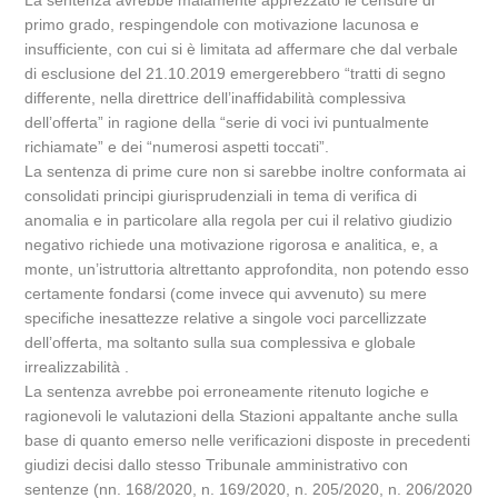
La sentenza avrebbe malamente apprezzato le censure di
primo grado, respingendole con motivazione lacunosa e
insufficiente, con cui si è limitata ad affermare che dal verbale
di esclusione del 21.10.2019 emergerebbero “tratti di segno
differente, nella direttrice dell’inaffidabilità complessiva
dell’offerta” in ragione della “serie di voci ivi puntualmente
richiamate” e dei “numerosi aspetti toccati”.
La sentenza di prime cure non si sarebbe inoltre conformata ai
consolidati principi giurisprudenziali in tema di verifica di
anomalia e in particolare alla regola per cui il relativo giudizio
negativo richiede una motivazione rigorosa e analitica, e, a
monte, un’istruttoria altrettanto approfondita, non potendo esso
certamente fondarsi (come invece qui avvenuto) su mere
specifiche inesattezze relative a singole voci parcellizzate
dell’offerta, ma soltanto sulla sua complessiva e globale
irrealizzabilità .
La sentenza avrebbe poi erroneamente ritenuto logiche e
ragionevoli le valutazioni della Stazioni appaltante anche sulla
base di quanto emerso nelle verificazioni disposte in precedenti
giudizi decisi dallo stesso Tribunale amministrativo con
sentenze (nn. 168/2020, n. 169/2020, n. 205/2020, n. 206/2020