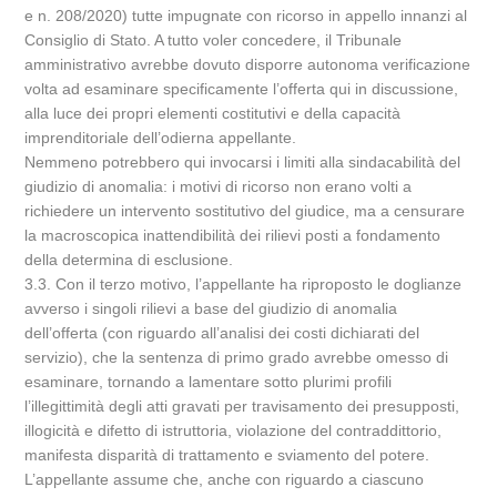
e n. 208/2020) tutte impugnate con ricorso in appello innanzi al
Consiglio di Stato. A tutto voler concedere, il Tribunale
amministrativo avrebbe dovuto disporre autonoma verificazione
volta ad esaminare specificamente l’offerta qui in discussione,
alla luce dei propri elementi costitutivi e della capacità
imprenditoriale dell’odierna appellante.
Nemmeno potrebbero qui invocarsi i limiti alla sindacabilità del
giudizio di anomalia: i motivi di ricorso non erano volti a
richiedere un intervento sostitutivo del giudice, ma a censurare
la macroscopica inattendibilità dei rilievi posti a fondamento
della determina di esclusione.
3.3. Con il terzo motivo, l’appellante ha riproposto le doglianze
avverso i singoli rilievi a base del giudizio di anomalia
dell’offerta (con riguardo all’analisi dei costi dichiarati del
servizio), che la sentenza di primo grado avrebbe omesso di
esaminare, tornando a lamentare sotto plurimi profili
l’illegittimità degli atti gravati per travisamento dei presupposti,
illogicità e difetto di istruttoria, violazione del contraddittorio,
manifesta disparità di trattamento e sviamento del potere.
L’appellante assume che, anche con riguardo a ciascuno