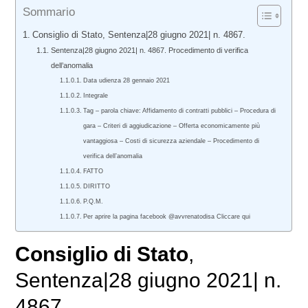
Sommario
Consiglio di Stato, Sentenza|28 giugno 2021| n. 4867.
Sentenza|28 giugno 2021| n. 4867. Procedimento di verifica
dell’anomalia
Data udienza 28 gennaio 2021
Integrale
Tag – parola chiave: Affidamento di contratti pubblici – Procedura di
gara – Criteri di aggiudicazione – Offerta economicamente più
vantaggiosa – Costi di sicurezza aziendale – Procedimento di
verifica dell’anomalia
FATTO
DIRITTO
P.Q.M.
Per aprire la pagina facebook @avvrenatodisa Cliccare qui
Consiglio di Stato
,
Sentenza|28 giugno 2021| n.
4867.