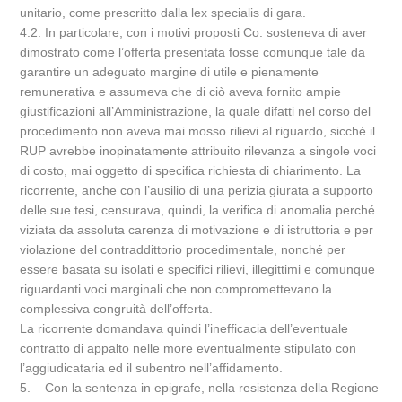
unitario, come prescritto dalla lex specialis di gara.
4.2. In particolare, con i motivi proposti Co. sosteneva di aver
dimostrato come l’offerta presentata fosse comunque tale da
garantire un adeguato margine di utile e pienamente
remunerativa e assumeva che di ciò aveva fornito ampie
giustificazioni all’Amministrazione, la quale difatti nel corso del
procedimento non aveva mai mosso rilievi al riguardo, sicché il
RUP avrebbe inopinatamente attribuito rilevanza a singole voci
di costo, mai oggetto di specifica richiesta di chiarimento. La
ricorrente, anche con l’ausilio di una perizia giurata a supporto
delle sue tesi, censurava, quindi, la verifica di anomalia perché
viziata da assoluta carenza di motivazione e di istruttoria e per
violazione del contraddittorio procedimentale, nonché per
essere basata su isolati e specifici rilievi, illegittimi e comunque
riguardanti voci marginali che non compromettevano la
complessiva congruità dell’offerta.
La ricorrente domandava quindi l’inefficacia dell’eventuale
contratto di appalto nelle more eventualmente stipulato con
l’aggiudicataria ed il subentro nell’affidamento.
5. – Con la sentenza in epigrafe, nella resistenza della Regione