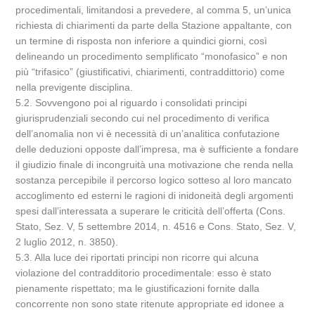
procedimentali, limitandosi a prevedere, al comma 5, un’unica
richiesta di chiarimenti da parte della Stazione appaltante, con
un termine di risposta non inferiore a quindici giorni, così
delineando un procedimento semplificato “monofasico” e non
più “trifasico” (giustificativi, chiarimenti, contraddittorio) come
nella previgente disciplina.
5.2. Sovvengono poi al riguardo i consolidati principi
giurisprudenziali secondo cui nel procedimento di verifica
dell’anomalia non vi è necessità di un’analitica confutazione
delle deduzioni opposte dall’impresa, ma è sufficiente a fondare
il giudizio finale di incongruità una motivazione che renda nella
sostanza percepibile il percorso logico sotteso al loro mancato
accoglimento ed esterni le ragioni di inidoneità degli argomenti
spesi dall’interessata a superare le criticità dell’offerta (Cons.
Stato, Sez. V, 5 settembre 2014, n. 4516 e Cons. Stato, Sez. V,
2 luglio 2012, n. 3850).
5.3. Alla luce dei riportati principi non ricorre qui alcuna
violazione del contradditorio procedimentale: esso è stato
pienamente rispettato; ma le giustificazioni fornite dalla
concorrente non sono state ritenute appropriate ed idonee a