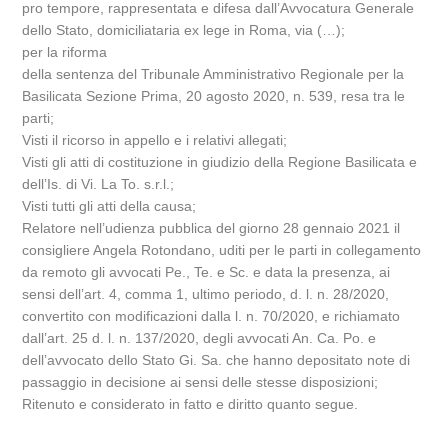
pro tempore, rappresentata e difesa dall’Avvocatura Generale
dello Stato, domiciliataria ex lege in Roma, via (…);
per la riforma
della sentenza del Tribunale Amministrativo Regionale per la
Basilicata Sezione Prima, 20 agosto 2020, n. 539, resa tra le
parti;
Visti il ricorso in appello e i relativi allegati;
Visti gli atti di costituzione in giudizio della Regione Basilicata e
dell’Is. di Vi. La To. s.r.l.;
Visti tutti gli atti della causa;
Relatore nell’udienza pubblica del giorno 28 gennaio 2021 il
consigliere Angela Rotondano, uditi per le parti in collegamento
da remoto gli avvocati Pe., Te. e Sc. e data la presenza, ai
sensi dell’art. 4, comma 1, ultimo periodo, d. l. n. 28/2020,
convertito con modificazioni dalla l. n. 70/2020, e richiamato
dall’art. 25 d. l. n. 137/2020, degli avvocati An. Ca. Po. e
dell’avvocato dello Stato Gi. Sa. che hanno depositato note di
passaggio in decisione ai sensi delle stesse disposizioni;
Ritenuto e considerato in fatto e diritto quanto segue.