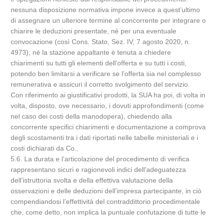
nessuna disposizione normativa impone invece a quest’ultimo
di assegnare un ulteriore termine al concorrente per integrare o
chiarire le deduzioni presentate, né per una eventuale
convocazione (così Cons. Stato, Sez. IV, 7 agosto 2020, n.
4973); né la stazione appaltante è tenuta a chiedere
chiarimenti su tutti gli elementi dell’offerta e su tutti i costi,
potendo ben limitarsi a verificare se l’offerta sia nel complesso
remunerativa e assicuri il corretto svolgimento del servizio.
Con riferimento ai giustificativi prodotti, la SUA ha poi, di volta in
volta, disposto, ove necessario, i dovuti approfondimenti (come
nel caso dei costi della manodopera), chiedendo alla
concorrente specifici chiarimenti e documentazione a comprova
degli scostamenti tra i dati riportati nelle tabelle ministeriali e i
costi dichiarati da Co..
5.6. La durata e l’articolazione del procedimento di verifica
rappresentano sicuri e ragionevoli indici dell’adeguatezza
dell’istruttoria svolta e della effettiva valutazione della
osservazioni e delle deduzioni dell’impresa partecipante, in ciò
compendiandosi l’effettività del contraddittorio procedimentale
che, come detto, non implica la puntuale confutazione di tutte le