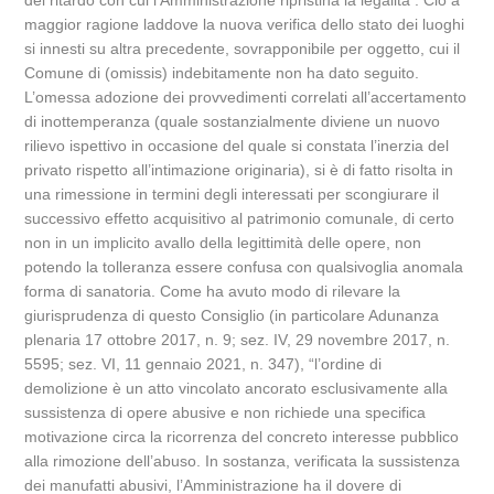
del ritardo con cui l’Amministrazione ripristina la legalità . Ciò a
maggior ragione laddove la nuova verifica dello stato dei luoghi
si innesti su altra precedente, sovrapponibile per oggetto, cui il
Comune di (omissis) indebitamente non ha dato seguito.
L’omessa adozione dei provvedimenti correlati all’accertamento
di inottemperanza (quale sostanzialmente diviene un nuovo
rilievo ispettivo in occasione del quale si constata l’inerzia del
privato rispetto all’intimazione originaria), si è di fatto risolta in
una rimessione in termini degli interessati per scongiurare il
successivo effetto acquisitivo al patrimonio comunale, di certo
non in un implicito avallo della legittimità delle opere, non
potendo la tolleranza essere confusa con qualsivoglia anomala
forma di sanatoria. Come ha avuto modo di rilevare la
giurisprudenza di questo Consiglio (in particolare Adunanza
plenaria 17 ottobre 2017, n. 9; sez. IV, 29 novembre 2017, n.
5595; sez. VI, 11 gennaio 2021, n. 347), “l’ordine di
demolizione è un atto vincolato ancorato esclusivamente alla
sussistenza di opere abusive e non richiede una specifica
motivazione circa la ricorrenza del concreto interesse pubblico
alla rimozione dell’abuso. In sostanza, verificata la sussistenza
dei manufatti abusivi, l’Amministrazione ha il dovere di