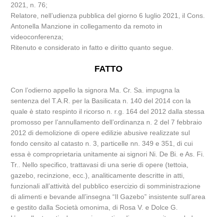
2021, n. 76;
Relatore, nell’udienza pubblica del giorno 6 luglio 2021, il Cons.
Antonella Manzione in collegamento da remoto in
videoconferenza;
Ritenuto e considerato in fatto e diritto quanto segue.
FATTO
Con l’odierno appello la signora Ma. Cr. Sa. impugna la
sentenza del T.A.R. per la Basilicata n. 140 del 2014 con la
quale è stato respinto il ricorso n. r.g. 164 del 2012 dalla stessa
promosso per l’annullamento dell’ordinanza n. 2 del 7 febbraio
2012 di demolizione di opere edilizie abusive realizzate sul
fondo censito al catasto n. 3, particelle nn. 349 e 351, di cui
essa è comproprietaria unitamente ai signori Ni. De Bi. e As. Fi.
Tr.. Nello specifico, trattavasi di una serie di opere (tettoia,
gazebo, recinzione, ecc.), analiticamente descritte in atti,
funzionali all’attività del pubblico esercizio di somministrazione
di alimenti e bevande all’insegna “Il Gazebo” insistente sull’area
e gestito dalla Società omonima, di Rosa V. e Dolce G.