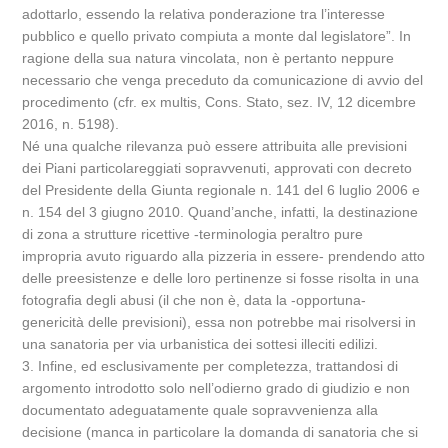
adottarlo, essendo la relativa ponderazione tra l’interesse
pubblico e quello privato compiuta a monte dal legislatore”. In
ragione della sua natura vincolata, non è pertanto neppure
necessario che venga preceduto da comunicazione di avvio del
procedimento (cfr. ex multis, Cons. Stato, sez. IV, 12 dicembre
2016, n. 5198).
Né una qualche rilevanza può essere attribuita alle previsioni
dei Piani particolareggiati sopravvenuti, approvati con decreto
del Presidente della Giunta regionale n. 141 del 6 luglio 2006 e
n. 154 del 3 giugno 2010. Quand’anche, infatti, la destinazione
di zona a strutture ricettive -terminologia peraltro pure
impropria avuto riguardo alla pizzeria in essere- prendendo atto
delle preesistenze e delle loro pertinenze si fosse risolta in una
fotografia degli abusi (il che non è, data la -opportuna-
genericità delle previsioni), essa non potrebbe mai risolversi in
una sanatoria per via urbanistica dei sottesi illeciti edilizi.
3. Infine, ed esclusivamente per completezza, trattandosi di
argomento introdotto solo nell’odierno grado di giudizio e non
documentato adeguatamente quale sopravvenienza alla
decisione (manca in particolare la domanda di sanatoria che si