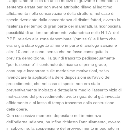
L’appellante articola un unico motivo di gravame ritenendo la
sentenza errata per non avere attribuito rilievo al legittimo
affidamento nella conservazione della strutture, nel caso di
specie riveniente dalla concordanza di distinti fattori, ovvero la
risalenza nel tempo di gran parte dei manufatti, la riconosciuta
possibilità di un loro ampliamento volumetrico nelle N.T.A. del
P.P.E. relativo alla zona denominata “(omissis)” e il fatto che
erano già state oggetto almeno in parte di analoga sanzione
oltre 10 anni or sono, senza che ne fosse conseguita la
prevista demolizione. Ha quindi trascritto pedissequamente
“per tuziorismo” il contenuto del ricorso di primo grado,
comunque incentrato sulle medesime motivazioni, salvo
rivendicare la applicabilità delle disposizioni sull’avvio del
procedimento, che nel caso di specie non era stato
preventivamente inoltrato e dettagliare meglio l’asserito vizio di
motivazione del provvedimento, avuto riguardo al già invocato
affidamento e al lasso di tempo trascorso dalla costruzione
delle opere.
Con successive memorie depositate nell’imminenza
dell’odierna udienza, ha infine richiesto l’annullamento, ovvero,
in subordine, la sospensione del provvedimento impugnato in