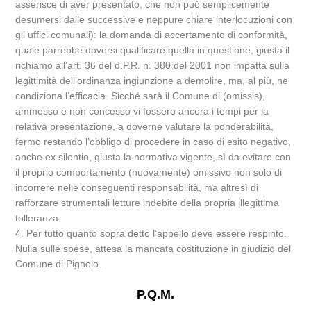
asserisce di aver presentato, che non può semplicemente
desumersi dalle successive e neppure chiare interlocuzioni con
gli uffici comunali): la domanda di accertamento di conformità,
quale parrebbe doversi qualificare quella in questione, giusta il
richiamo all’art. 36 del d.P.R. n. 380 del 2001 non impatta sulla
legittimità dell’ordinanza ingiunzione a demolire, ma, al più, ne
condiziona l’efficacia. Sicché sarà il Comune di (omissis),
ammesso e non concesso vi fossero ancora i tempi per la
relativa presentazione, a doverne valutare la ponderabilità,
fermo restando l’obbligo di procedere in caso di esito negativo,
anche ex silentio, giusta la normativa vigente, sì da evitare con
il proprio comportamento (nuovamente) omissivo non solo di
incorrere nelle conseguenti responsabilità, ma altresì di
rafforzare strumentali letture indebite della propria illegittima
tolleranza.
4. Per tutto quanto sopra detto l’appello deve essere respinto.
Nulla sulle spese, attesa la mancata costituzione in giudizio del
Comune di Pignolo.
P.Q.M.