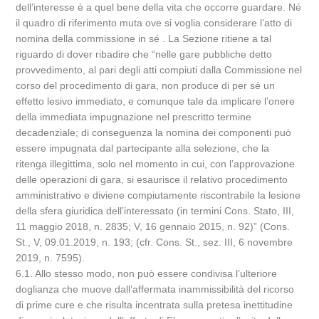
dell’interesse è a quel bene della vita che occorre guardare. Né
il quadro di riferimento muta ove si voglia considerare l’atto di
nomina della commissione in sé . La Sezione ritiene a tal
riguardo di dover ribadire che “nelle gare pubbliche detto
provvedimento, al pari degli atti compiuti dalla Commissione nel
corso del procedimento di gara, non produce di per sé un
effetto lesivo immediato, e comunque tale da implicare l’onere
della immediata impugnazione nel prescritto termine
decadenziale; di conseguenza la nomina dei componenti può
essere impugnata dal partecipante alla selezione, che la
ritenga illegittima, solo nel momento in cui, con l’approvazione
delle operazioni di gara, si esaurisce il relativo procedimento
amministrativo e diviene compiutamente riscontrabile la lesione
della sfera giuridica dell’interessato (in termini Cons. Stato, III,
11 maggio 2018, n. 2835; V, 16 gennaio 2015, n. 92)” (Cons.
St., V, 09.01.2019, n. 193; (cfr. Cons. St., sez. III, 6 novembre
2019, n. 7595).
6.1. Allo stesso modo, non può essere condivisa l’ulteriore
doglianza che muove dall’affermata inammissibilità del ricorso
di prime cure e che risulta incentrata sulla pretesa inettitudine