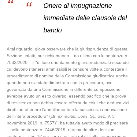
Onere di impugnazione
immediata delle clausole del
bando
A tal riguardo, giova osservare che la giurisprudenza di questa
Sezione, infatti, pur richiamando – da ultimo con la sentenza n.
7832/2020 – il “diffuso orientamento giurisprudenziale secondo
cui devono ritenersi ammissibili le censure volte a contestare il
procedimento di nomina della Commissione giudicatrice anche
quando non sia stato dimostrato che la procedura, ove
governata da una Commissione in differente composizione,
avrebbe avuto un esito diverso, essendo pacifico che la prova
di resistenza non debba essere offerta da colui che deduca vizi
diretti ad ottenere l’annullamento e la successiva rinnovazione
dell’intera procedura” (cfr. ex multis, Cons. St., Sez. V, 5
novembre 2019, n. 7557)”, ha tuttavia avuto modo di precisare
– nella sentenza n. 7446/2019, ripresa da altre decisioni
conformi – che “E’ pur vero che i vizi relativi alla composizione