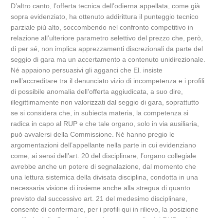
D’altro canto, l’offerta tecnica dell’odierna appellata, come già
sopra evidenziato, ha ottenuto addirittura il punteggio tecnico
parziale più alto, soccombendo nel confronto competitivo in
relazione all’ulteriore parametro selettivo del prezzo che, però,
di per sé, non implica apprezzamenti discrezionali da parte del
seggio di gara ma un accertamento a contenuto unidirezionale.
Né appaiono persuasivi gli agganci che El. insiste
nell’accreditare tra il denunciato vizio di incompetenza e i profili
di possibile anomalia dell’offerta aggiudicata, a suo dire,
illegittimamente non valorizzati dal seggio di gara, soprattutto
se si considera che, in subiecta materia, la competenza si
radica in capo al RUP e che tale organo, solo in via ausiliaria,
può avvalersi della Commissione. Né hanno pregio le
argomentazioni dell’appellante nella parte in cui evidenziano
come, ai sensi dell’art. 20 del disciplinare, l’organo collegiale
avrebbe anche un potere di segnalazione, dal momento che
una lettura sistemica della divisata disciplina, condotta in una
necessaria visione di insieme anche alla stregua di quanto
previsto dal successivo art. 21 del medesimo disciplinare,
consente di confermare, per i profili qui in rilievo, la posizione