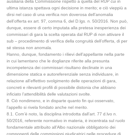
ausiliaria della Commissione rispetto a quella del RUP cui in
ultima istanza spettava ogni decisione in merito; e ciò vieppiù a
dirsi nel caso di una verifica non doverosa dell’anomalia
dell’offerta ex art. 97, comma 6, del D.lgs. n. 50/2016. Non può,
dunque, essere di certo imputata alla pretesa inesperienza dei
commissari di gara la scelta operata dal RUP di non attivare il
sub – procedimento di verifica della congruità dell’offerta, di per
sé stessa non anomala.
Hanno, dunque, fondamento i rilievi dell’appellante nella parte
in cui lamentano che le doglianze riferite alla presunta
incompetenza dei commissari risultano declinate in una
dimensione statica e autoreferenziale senza individuare, in
relazione all’effettivo svolgimento delle operazioni di gara,
concreti e rilevanti profili di possibile distonia che abbiano
inficiato l’attendibilità delle valutazioni svolte.
8. Ciò nondimeno, e in disparte quanto fin qui osservato,
l’appello si rivela fondato anche nel merito.
8.1. Com’è noto, la disciplina introdotta dall’art. 77 d.lvo n.
50/2016, referente normativo in materia, è incentrata sul ruolo
fondamentale attribuito all’Albo nazionale obbligatorio dei
componenti delle commissioni giudicatrici nelle procedure di