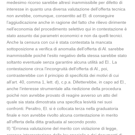
medesimo ricorso sarebbe altresì inammissibile per difetto di
interesse in quanto una diversa valutazione dell’offerta tecnica
non avrebbe, comunque, consentito ad El. di conseguire
l’aggiudicazione anche in ragione del fatto che rilievo dirimente
nell’economia del procedimento selettivo qui in contestazione è
stato assunto dai parametri economici e non da quelli tecnici.
Anche la censura con cui è stata contestata la mancata
sottoposizione a verifica di anomalia dell’offerta di Al. sarebbe
inammissibile poiché l’esito negativo della stessa sarebbe stato
soltanto eventuale senza garantire alcuna utilità ad El.. La
contestazione circa l’incongruità dell’offerta di Al., poi,
contrasterebbe con il principio di specificità dei motivi di cui
all’art. 40, comma 1, lett. d), c.p.a. Difetterebbe, in capo ad El.,
anche l’interesse strumentale alla riedizione della procedura
poiché non avrebbe provato di reagire avverso un atto del
quale sia stata dimostrata una specifica lesività nei suoi
confronti. Peraltro, El. si è collocata terza nella graduatoria
finale e non avrebbe rivolto alcuna contestazione in merito
all’offerta della ditta graduata al secondo posto.
II) “Erronea valutazione del merito con violazione di legge,