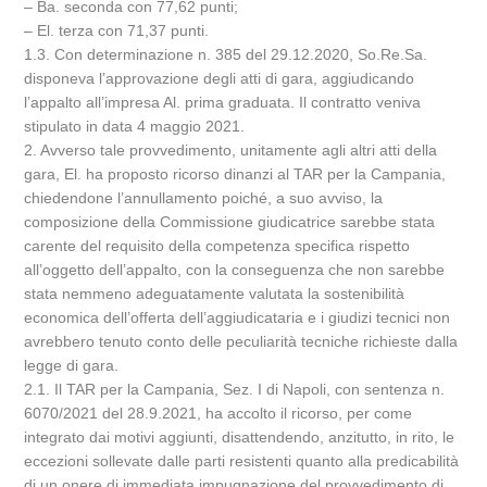
– Ba. seconda con 77,62 punti;
– El. terza con 71,37 punti.
1.3. Con determinazione n. 385 del 29.12.2020, So.Re.Sa.
disponeva l’approvazione degli atti di gara, aggiudicando
l’appalto all’impresa Al. prima graduata. Il contratto veniva
stipulato in data 4 maggio 2021.
2. Avverso tale provvedimento, unitamente agli altri atti della
gara, El. ha proposto ricorso dinanzi al TAR per la Campania,
chiedendone l’annullamento poiché, a suo avviso, la
composizione della Commissione giudicatrice sarebbe stata
carente del requisito della competenza specifica rispetto
all’oggetto dell’appalto, con la conseguenza che non sarebbe
stata nemmeno adeguatamente valutata la sostenibilità
economica dell’offerta dell’aggiudicataria e i giudizi tecnici non
avrebbero tenuto conto delle peculiarità tecniche richieste dalla
legge di gara.
2.1. Il TAR per la Campania, Sez. I di Napoli, con sentenza n.
6070/2021 del 28.9.2021, ha accolto il ricorso, per come
integrato dai motivi aggiunti, disattendendo, anzitutto, in rito, le
eccezioni sollevate dalle parti resistenti quanto alla predicabilità
di un onere di immediata impugnazione del provvedimento di