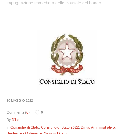
impugnazione immediata delle clausole del bando
26 MAGGIO 2022
Comments (
0
)
0
By
D'Isa
In
Consiglio di Stato
,
Consiglio di Stato 2022
,
Diritto Amministrativo
,
Sentenze - Ordinanze
,
Sezioni Diritto