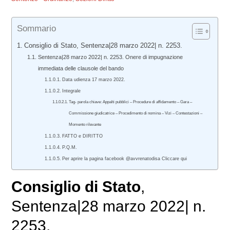
Sommario
Consiglio di Stato, Sentenza|28 marzo 2022| n. 2253.
Sentenza|28 marzo 2022| n. 2253. Onere di impugnazione
immediata delle clausole del bando
Data udienza 17 marzo 2022.
Integrale
Tag- parola chiave: Appalti pubblici – Procedure di affidamento – Gara –
Commissione giudicatrice – Procedimento di nomina – Vizi – Contestazioni –
Momento rilevante
FATTO e DIRITTO
P.Q.M.
Per aprire la pagina facebook @avvrenatodisa Cliccare qui
Consiglio di Stato
,
Sentenza|28 marzo 2022| n.
2253.