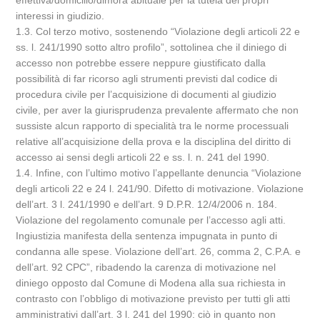
effettiva/domicilio/dimora abituale per la tutela dei propri
interessi in giudizio.
1.3. Col terzo motivo, sostenendo “Violazione degli articoli 22 e
ss. l. 241/1990 sotto altro profilo”, sottolinea che il diniego di
accesso non potrebbe essere neppure giustificato dalla
possibilità di far ricorso agli strumenti previsti dal codice di
procedura civile per l’acquisizione di documenti al giudizio
civile, per aver la giurisprudenza prevalente affermato che non
sussiste alcun rapporto di specialità tra le norme processuali
relative all’acquisizione della prova e la disciplina del diritto di
accesso ai sensi degli articoli 22 e ss. l. n. 241 del 1990.
1.4. Infine, con l’ultimo motivo l’appellante denuncia “Violazione
degli articoli 22 e 24 l. 241/90. Difetto di motivazione. Violazione
dell’art. 3 l. 241/1990 e dell’art. 9 D.P.R. 12/4/2006 n. 184.
Violazione del regolamento comunale per l’accesso agli atti.
Ingiustizia manifesta della sentenza impugnata in punto di
condanna alle spese. Violazione dell’art. 26, comma 2, C.P.A. e
dell’art. 92 CPC”, ribadendo la carenza di motivazione nel
diniego opposto dal Comune di Modena alla sua richiesta in
contrasto con l’obbligo di motivazione previsto per tutti gli atti
amministrativi dall’art. 3 l. 241 del 1990: ciò in quanto non