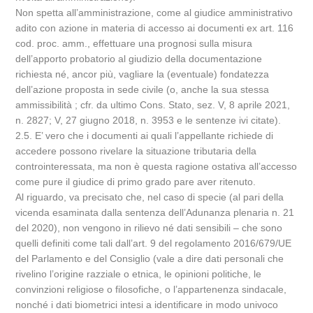
Non spetta all’amministrazione, come al giudice amministrativo
adito con azione in materia di accesso ai documenti ex art. 116
cod. proc. amm., effettuare una prognosi sulla misura
dell’apporto probatorio al giudizio della documentazione
richiesta né, ancor più, vagliare la (eventuale) fondatezza
dell’azione proposta in sede civile (o, anche la sua stessa
ammissibilità ; cfr. da ultimo Cons. Stato, sez. V, 8 aprile 2021,
n. 2827; V, 27 giugno 2018, n. 3953 e le sentenze ivi citate).
2.5. E’ vero che i documenti ai quali l’appellante richiede di
accedere possono rivelare la situazione tributaria della
controinteressata, ma non è questa ragione ostativa all’accesso
come pure il giudice di primo grado pare aver ritenuto.
Al riguardo, va precisato che, nel caso di specie (al pari della
vicenda esaminata dalla sentenza dell’Adunanza plenaria n. 21
del 2020), non vengono in rilievo né dati sensibili – che sono
quelli definiti come tali dall’art. 9 del regolamento 2016/679/UE
del Parlamento e del Consiglio (vale a dire dati personali che
rivelino l’origine razziale o etnica, le opinioni politiche, le
convinzioni religiose o filosofiche, o l’appartenenza sindacale,
nonché i dati biometrici intesi a identificare in modo univoco