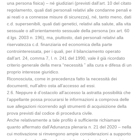
una persona fisica) – né giudiziari (previsti dall’art. 10 del citato
regolamento, quali dati personali relativi alle condanne penali e
ai reati o a connesse misure di sicurezza), né, tanto meno, dati
c.d. supersenibili, quali dati genetici, relativi alla salute, alla vita
sessuale o all’orientamento sessuale della persona (ex art. 60
d.lgs. 2003 n. 196), ma, piuttosto, dati personali relativi alla
riservatezza c.d. finanziaria ed economica della parte
controinteressata, per i quali, per il bilanciamento operato
dall’art. 24, comma 7, l. n. 241 del 1990, vale il già ricordato
criterio generale della mera “necessità ” alla cura e difesa di un
proprio interesse giuridico.
Riconosciuta, come in precedenza fatto la necessità dei
documenti, null’altro osta all’accesso ad essi.
2.6. Neppure è d’ostacolo all’accesso la astratta possibilità che
l’appellante possa procurarsi le informazioni a comprova delle
sue allegazioni ricorrendo agli strumenti di acquisizione della
prova previsti dal codice di procedura civile.
Anche relativamente a tale profilo è sufficiente richiamare
quanto affermato dall’Adunanza plenaria n. 21 del 2020 – nella
cui motivazione si rinvengono ampie considerazioni a supporto