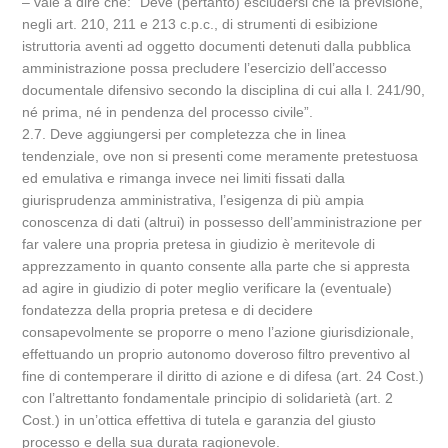
– vale a dire che: “Deve (pertanto) escludersi che la previsione,
negli art. 210, 211 e 213 c.p.c., di strumenti di esibizione
istruttoria aventi ad oggetto documenti detenuti dalla pubblica
amministrazione possa precludere l’esercizio dell’accesso
documentale difensivo secondo la disciplina di cui alla l. 241/90,
né prima, né in pendenza del processo civile”.
2.7. Deve aggiungersi per completezza che in linea
tendenziale, ove non si presenti come meramente pretestuosa
ed emulativa e rimanga invece nei limiti fissati dalla
giurisprudenza amministrativa, l’esigenza di più ampia
conoscenza di dati (altrui) in possesso dell’amministrazione per
far valere una propria pretesa in giudizio è meritevole di
apprezzamento in quanto consente alla parte che si appresta
ad agire in giudizio di poter meglio verificare la (eventuale)
fondatezza della propria pretesa e di decidere
consapevolmente se proporre o meno l’azione giurisdizionale,
effettuando un proprio autonomo doveroso filtro preventivo al
fine di contemperare il diritto di azione e di difesa (art. 24 Cost.)
con l’altrettanto fondamentale principio di solidarietà (art. 2
Cost.) in un’ottica effettiva di tutela e garanzia del giusto
processo e della sua durata ragionevole.