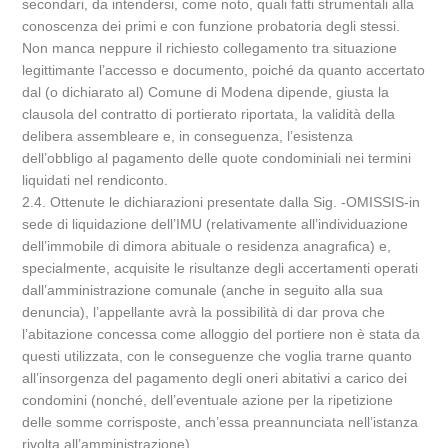
secondari, da intendersi, come noto, quali fatti strumentali alla
conoscenza dei primi e con funzione probatoria degli stessi.
Non manca neppure il richiesto collegamento tra situazione
legittimante l’accesso e documento, poiché da quanto accertato
dal (o dichiarato al) Comune di Modena dipende, giusta la
clausola del contratto di portierato riportata, la validità della
delibera assembleare e, in conseguenza, l’esistenza
dell’obbligo al pagamento delle quote condominiali nei termini
liquidati nel rendiconto.
2.4. Ottenute le dichiarazioni presentate dalla Sig. -OMISSIS-in
sede di liquidazione dell’IMU (relativamente all’individuazione
dell’immobile di dimora abituale o residenza anagrafica) e,
specialmente, acquisite le risultanze degli accertamenti operati
dall’amministrazione comunale (anche in seguito alla sua
denuncia), l’appellante avrà la possibilità di dar prova che
l’abitazione concessa come alloggio del portiere non è stata da
questi utilizzata, con le conseguenze che voglia trarne quanto
all’insorgenza del pagamento degli oneri abitativi a carico dei
condomini (nonché, dell’eventuale azione per la ripetizione
delle somme corrisposte, anch’essa preannunciata nell’istanza
rivolta all’amministrazione).