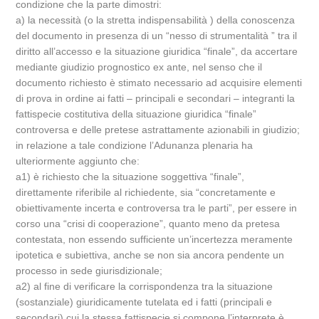
condizione che la parte dimostri:
a) la necessità (o la stretta indispensabilità ) della conoscenza
del documento in presenza di un “nesso di strumentalità ” tra il
diritto all’accesso e la situazione giuridica “finale”, da accertare
mediante giudizio prognostico ex ante, nel senso che il
documento richiesto è stimato necessario ad acquisire elementi
di prova in ordine ai fatti – principali e secondari – integranti la
fattispecie costitutiva della situazione giuridica “finale”
controversa e delle pretese astrattamente azionabili in giudizio;
in relazione a tale condizione l’Adunanza plenaria ha
ulteriormente aggiunto che:
a1) è richiesto che la situazione soggettiva “finale”,
direttamente riferibile al richiedente, sia “concretamente e
obiettivamente incerta e controversa tra le parti”, per essere in
corso una “crisi di cooperazione”, quanto meno da pretesa
contestata, non essendo sufficiente un’incertezza meramente
ipotetica e subiettiva, anche se non sia ancora pendente un
processo in sede giurisdizionale;
a2) al fine di verificare la corrispondenza tra la situazione
(sostanziale) giuridicamente tutelata ed i fatti (principali e
secondari) cui la stessa fattispecie si compone l’interprete è