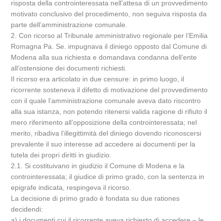
risposta della controinteressata nell’attesa di un provvedimento
motivato conclusivo del procedimento, non seguiva risposta da
parte dell’amministrazione comunale.
2. Con ricorso al Tribunale amministrativo regionale per l’Emilia
Romagna Pa. Se. impugnava il diniego opposto dal Comune di
Modena alla sua richiesta e domandava condanna dell’ente
all’ostensione dei documenti richiesti.
Il ricorso era articolato in due censure: in primo luogo, il
ricorrente sosteneva il difetto di motivazione del provvedimento
con il quale l’amministrazione comunale aveva dato riscontro
alla sua istanza, non potendo ritenersi valida ragione di rifiuto il
mero riferimento all’opposizione della controinteressata; nel
merito, ribadiva l’illegittimità del diniego dovendo riconoscersi
prevalente il suo interesse ad accedere ai documenti per la
tutela dei propri diritti in giudizio.
2.1. Si costituivano in giudizio il Comune di Modena e la
controinteressata; il giudice di primo grado, con la sentenza in
epigrafe indicata, respingeva il ricorso.
La decisione di primo grado è fondata su due rationes
decidendi:
a) i documenti cui il ricorrente aveva richiesto di accedere – le