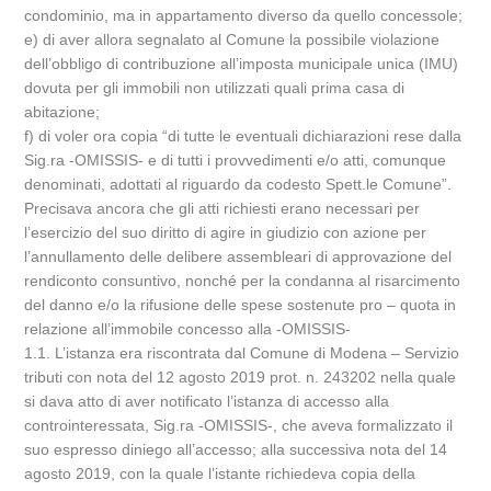
condominio, ma in appartamento diverso da quello concessole;
e) di aver allora segnalato al Comune la possibile violazione
dell’obbligo di contribuzione all’imposta municipale unica (IMU)
dovuta per gli immobili non utilizzati quali prima casa di
abitazione;
f) di voler ora copia “di tutte le eventuali dichiarazioni rese dalla
Sig.ra -OMISSIS- e di tutti i provvedimenti e/o atti, comunque
denominati, adottati al riguardo da codesto Spett.le Comune”.
Precisava ancora che gli atti richiesti erano necessari per
l’esercizio del suo diritto di agire in giudizio con azione per
l’annullamento delle delibere assembleari di approvazione del
rendiconto consuntivo, nonché per la condanna al risarcimento
del danno e/o la rifusione delle spese sostenute pro – quota in
relazione all’immobile concesso alla -OMISSIS-
1.1. L’istanza era riscontrata dal Comune di Modena – Servizio
tributi con nota del 12 agosto 2019 prot. n. 243202 nella quale
si dava atto di aver notificato l’istanza di accesso alla
controinteressata, Sig.ra -OMISSIS-, che aveva formalizzato il
suo espresso diniego all’accesso; alla successiva nota del 14
agosto 2019, con la quale l’istante richiedeva copia della