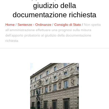
giudizio della
documentazione richiesta
Home
/
Sentenze - Ordinanze
/
Consiglio di Stato
/
Non spetta
all’amministrazione effettuare una prognosi sulla misura
dell’apporto probatorio al giudizio della documentazione
richiesta