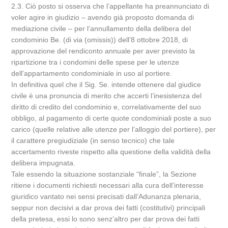
2.3. Ciò posto si osserva che l’appellante ha preannunciato di
voler agire in giudizio – avendo già proposto domanda di
mediazione civile – per l’annullamento della delibera del
condominio Be. (di via (omissis)) dell’8 ottobre 2018, di
approvazione del rendiconto annuale per aver previsto la
ripartizione tra i condomini delle spese per le utenze
dell’appartamento condominiale in uso al portiere.
In definitiva quel che il Sig. Se. intende ottenere dal giudice
civile è una pronuncia di merito che accerti l’inesistenza del
diritto di credito del condominio e, correlativamente del suo
obbligo, al pagamento di certe quote condominiali poste a suo
carico (quelle relative alle utenze per l’alloggio del portiere), per
il carattere pregiudiziale (in senso tecnico) che tale
accertamento riveste rispetto alla questione della validità della
delibera impugnata.
Tale essendo la situazione sostanziale “finale”, la Sezione
ritiene i documenti richiesti necessari alla cura dell’interesse
giuridico vantato nei sensi precisati dall’Adunanza plenaria,
seppur non decisivi a dar prova dei fatti (costitutivi) principali
della pretesa, essi lo sono senz’altro per dar prova dei fatti