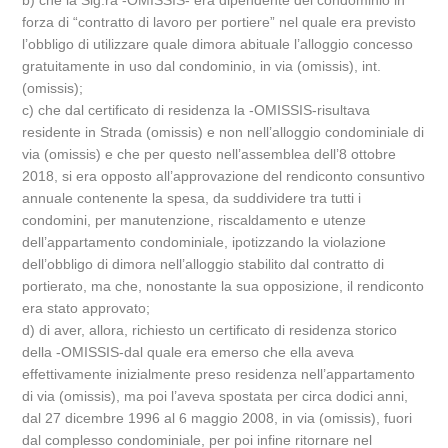
b) che la Sig.ra -OMISSIS- era dipendente del condominio in
forza di “contratto di lavoro per portiere” nel quale era previsto
l’obbligo di utilizzare quale dimora abituale l’alloggio concesso
gratuitamente in uso dal condominio, in via (omissis), int.
(omissis);
c) che dal certificato di residenza la -OMISSIS-risultava
residente in Strada (omissis) e non nell’alloggio condominiale di
via (omissis) e che per questo nell’assemblea dell’8 ottobre
2018, si era opposto all’approvazione del rendiconto consuntivo
annuale contenente la spesa, da suddividere tra tutti i
condomini, per manutenzione, riscaldamento e utenze
dell’appartamento condominiale, ipotizzando la violazione
dell’obbligo di dimora nell’alloggio stabilito dal contratto di
portierato, ma che, nonostante la sua opposizione, il rendiconto
era stato approvato;
d) di aver, allora, richiesto un certificato di residenza storico
della -OMISSIS-dal quale era emerso che ella aveva
effettivamente inizialmente preso residenza nell’appartamento
di via (omissis), ma poi l’aveva spostata per circa dodici anni,
dal 27 dicembre 1996 al 6 maggio 2008, in via (omissis), fuori
dal complesso condominiale, per poi infine ritornare nel