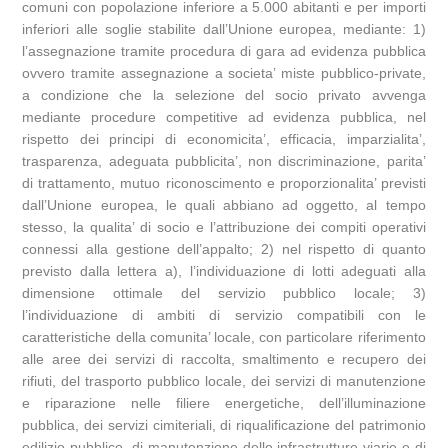
comuni con popolazione inferiore a 5.000 abitanti e per importi
inferiori alle soglie stabilite dall’Unione europea, mediante: 1)
l’assegnazione tramite procedura di gara ad evidenza pubblica
ovvero tramite assegnazione a societa’ miste pubblico-private,
a condizione che la selezione del socio privato avvenga
mediante procedure competitive ad evidenza pubblica, nel
rispetto dei principi di economicita’, efficacia, imparzialita’,
trasparenza, adeguata pubblicita’, non discriminazione, parita’
di trattamento, mutuo riconoscimento e proporzionalita’ previsti
dall’Unione europea, le quali abbiano ad oggetto, al tempo
stesso, la qualita’ di socio e l’attribuzione dei compiti operativi
connessi alla gestione dell’appalto; 2) nel rispetto di quanto
previsto dalla lettera a), l’individuazione di lotti adeguati alla
dimensione ottimale del servizio pubblico locale; 3)
l’individuazione di ambiti di servizio compatibili con le
caratteristiche della comunita’ locale, con particolare riferimento
alle aree dei servizi di raccolta, smaltimento e recupero dei
rifiuti, del trasporto pubblico locale, dei servizi di manutenzione
e riparazione nelle filiere energetiche, dell’illuminazione
pubblica, dei servizi cimiteriali, di riqualificazione del patrimonio
edilizio pubblico, di manutenzione delle infrastrutture viarie e di