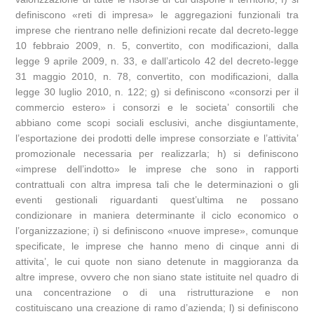
definiscono «reti di impresa» le aggregazioni funzionali tra
imprese che rientrano nelle definizioni recate dal decreto-legge
10 febbraio 2009, n. 5, convertito, con modificazioni, dalla
legge 9 aprile 2009, n. 33, e dall’articolo 42 del decreto-legge
31 maggio 2010, n. 78, convertito, con modificazioni, dalla
legge 30 luglio 2010, n. 122; g) si definiscono «consorzi per il
commercio estero» i consorzi e le societa’ consortili che
abbiano come scopi sociali esclusivi, anche disgiuntamente,
l’esportazione dei prodotti delle imprese consorziate e l’attivita’
promozionale necessaria per realizzarla; h) si definiscono
«imprese dell’indotto» le imprese che sono in rapporti
contrattuali con altra impresa tali che le determinazioni o gli
eventi gestionali riguardanti quest’ultima ne possano
condizionare in maniera determinante il ciclo economico o
l’organizzazione; i) si definiscono «nuove imprese», comunque
specificate, le imprese che hanno meno di cinque anni di
attivita’, le cui quote non siano detenute in maggioranza da
altre imprese, ovvero che non siano state istituite nel quadro di
una concentrazione o di una ristrutturazione e non
costituiscano una creazione di ramo d’azienda; l) si definiscono