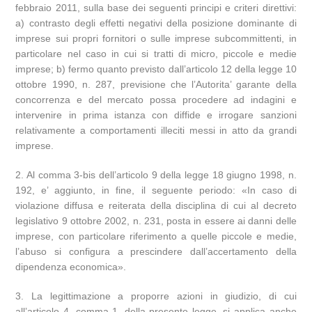
febbraio 2011, sulla base dei seguenti principi e criteri direttivi:
a) contrasto degli effetti negativi della posizione dominante di
imprese sui propri fornitori o sulle imprese subcommittenti, in
particolare nel caso in cui si tratti di micro, piccole e medie
imprese; b) fermo quanto previsto dall’articolo 12 della legge 10
ottobre 1990, n. 287, previsione che l’Autorita’ garante della
concorrenza e del mercato possa procedere ad indagini e
intervenire in prima istanza con diffide e irrogare sanzioni
relativamente a comportamenti illeciti messi in atto da grandi
imprese.
2. Al comma 3-bis dell’articolo 9 della legge 18 giugno 1998, n.
192, e’ aggiunto, in fine, il seguente periodo: «In caso di
violazione diffusa e reiterata della disciplina di cui al decreto
legislativo 9 ottobre 2002, n. 231, posta in essere ai danni delle
imprese, con particolare riferimento a quelle piccole e medie,
l’abuso si configura a prescindere dall’accertamento della
dipendenza economica».
3. La legittimazione a proporre azioni in giudizio, di cui
all’articolo 4, comma 1, della presente legge, si applica anche