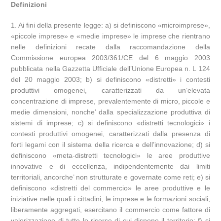
Definizioni
1. Ai fini della presente legge: a) si definiscono «microimprese»,
«piccole imprese» e «medie imprese» le imprese che rientrano
nelle definizioni recate dalla raccomandazione della
Commissione europea 2003/361/CE del 6 maggio 2003
pubblicata nella Gazzetta Ufficiale dell’Unione Europea n. L 124
del 20 maggio 2003; b) si definiscono «distretti» i contesti
produttivi omogenei, caratterizzati da un’elevata
concentrazione di imprese, prevalentemente di micro, piccole e
medie dimensioni, nonche’ dalla specializzazione produttiva di
sistemi di imprese; c) si definiscono «distretti tecnologici» i
contesti produttivi omogenei, caratterizzati dalla presenza di
forti legami con il sistema della ricerca e dell’innovazione; d) si
definiscono «meta-distretti tecnologici» le aree produttive
innovative e di eccellenza, indipendentemente dai limiti
territoriali, ancorche’ non strutturate e governate come reti; e) si
definiscono «distretti del commercio» le aree produttive e le
iniziative nelle quali i cittadini, le imprese e le formazioni sociali,
liberamente aggregati, esercitano il commercio come fattore di
valorizzazione di tutte le risorse di cui dispone il territorio; f) si