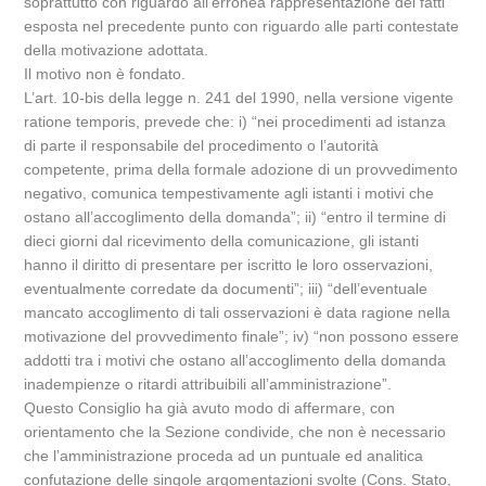
soprattutto con riguardo all’erronea rappresentazione dei fatti
esposta nel precedente punto con riguardo alle parti contestate
della motivazione adottata.
Il motivo non è fondato.
L’art. 10-bis della legge n. 241 del 1990, nella versione vigente
ratione temporis, prevede che: i) “nei procedimenti ad istanza
di parte il responsabile del procedimento o l’autorità
competente, prima della formale adozione di un provvedimento
negativo, comunica tempestivamente agli istanti i motivi che
ostano all’accoglimento della domanda”; ii) “entro il termine di
dieci giorni dal ricevimento della comunicazione, gli istanti
hanno il diritto di presentare per iscritto le loro osservazioni,
eventualmente corredate da documenti”; iii) “dell’eventuale
mancato accoglimento di tali osservazioni è data ragione nella
motivazione del provvedimento finale”; iv) “non possono essere
addotti tra i motivi che ostano all’accoglimento della domanda
inadempienze o ritardi attribuibili all’amministrazione”.
Questo Consiglio ha già avuto modo di affermare, con
orientamento che la Sezione condivide, che non è necessario
che l’amministrazione proceda ad un puntuale ed analitica
confutazione delle singole argomentazioni svolte (Cons. Stato,