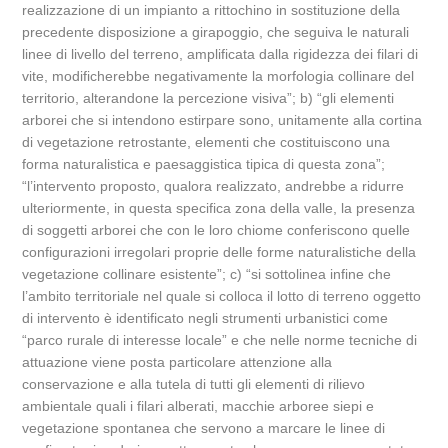
realizzazione di un impianto a rittochino in sostituzione della
precedente disposizione a girapoggio, che seguiva le naturali
linee di livello del terreno, amplificata dalla rigidezza dei filari di
vite, modificherebbe negativamente la morfologia collinare del
territorio, alterandone la percezione visiva”; b) “gli elementi
arborei che si intendono estirpare sono, unitamente alla cortina
di vegetazione retrostante, elementi che costituiscono una
forma naturalistica e paesaggistica tipica di questa zona”;
“l’intervento proposto, qualora realizzato, andrebbe a ridurre
ulteriormente, in questa specifica zona della valle, la presenza
di soggetti arborei che con le loro chiome conferiscono quelle
configurazioni irregolari proprie delle forme naturalistiche della
vegetazione collinare esistente”; c) “si sottolinea infine che
l’ambito territoriale nel quale si colloca il lotto di terreno oggetto
di intervento è identificato negli strumenti urbanistici come
“parco rurale di interesse locale” e che nelle norme tecniche di
attuazione viene posta particolare attenzione alla
conservazione e alla tutela di tutti gli elementi di rilievo
ambientale quali i filari alberati, macchie arboree siepi e
vegetazione spontanea che servono a marcare le linee di