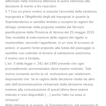
affermato nella memoria difensiva di avere interesse alla
decisione di merito a fini risarcitori.
3.? Con un primo motivo si assume l’erroneità della sentenza
impugnata e l’illegittimità degli atti impugnati in quanto la
Soprintendenza si sarebbe limitata a recepire le ragioni del
diniego contenute nella proposta redatta dal Servizio
pianificazione della Provincia di Verona del 25 maggio 2015.
Tale modalità di esternazione delle ragioni del rigetto si
risolverebbe, secondo l’appellante, in un vizio di eccesso di
potere, in quanto l’ente preposto alla tutela del paesaggio si
sarebbe così sottratto al dovere di valutazione autonoma.
Il motivo non è fondato.
L’art. 3 della legge n. 241 del 1990 prevede che ogni
provvedimento amministrativo deve essere motivato. Tale
norma consente anche la cd. motivazione per relationem,
disponendo che “se le ragioni della decisione risulta da altro
atto dell’amministrazione richiamato dalla decisione stessa,
insieme alla comunicazione di quest’ultima deve essere
indicato e reso disponibile (…) anche l’atto cui essa si
richiama”.
Nella fattispecie in esame, la Soprintendenza, nel preavviso di