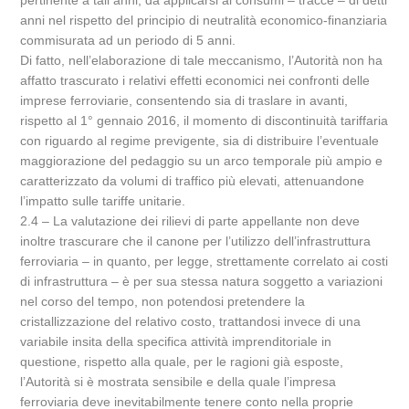
pertinente a tali anni, da applicarsi ai consumi – tracce – di detti
anni nel rispetto del principio di neutralità economico-finanziaria
commisurata ad un periodo di 5 anni.
Di fatto, nell’elaborazione di tale meccanismo, l’Autorità non ha
affatto trascurato i relativi effetti economici nei confronti delle
imprese ferroviarie, consentendo sia di traslare in avanti,
rispetto al 1° gennaio 2016, il momento di discontinuità tariffaria
con riguardo al regime previgente, sia di distribuire l’eventuale
maggiorazione del pedaggio su un arco temporale più ampio e
caratterizzato da volumi di traffico più elevati, attenuandone
l’impatto sulle tariffe unitarie.
2.4 – La valutazione dei rilievi di parte appellante non deve
inoltre trascurare che il canone per l’utilizzo dell’infrastruttura
ferroviaria – in quanto, per legge, strettamente correlato ai costi
di infrastruttura – è per sua stessa natura soggetto a variazioni
nel corso del tempo, non potendosi pretendere la
cristallizzazione del relativo costo, trattandosi invece di una
variabile insita della specifica attività imprenditoriale in
questione, rispetto alla quale, per le ragioni già esposte,
l’Autorità si è mostrata sensibile e della quale l’impresa
ferroviaria deve inevitabilmente tenere conto nella proprie