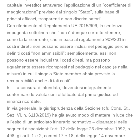
capitale investito) attraverso l’applicazione di un “coefficiente di
maggiorazione” previsto dal singolo “Stato”, sulla base di
principi efficaci, trasparenti e non discriminatori”.
Con riferimento al Regolamento UE 2015/909, la sentenza
impugnata sottolinea che “non è dunque corretto ritenere,
come fa la ricorrente, che in base al regolamento 909/2015 i
costi indiretti non possano essere inclusi nel pedaggio perché
definiti costi “non ammissibili”: semplicemente, essi non
possono essere inclusi tra i costi diretti, ma possono
ugualmente essere ricompresi nel pedaggio nel caso (e nella
misura) in cui il singolo Stato membro abbia previsto la
recuperabilità anche di tali costi”.
5 – La censura è infondata, dovendosi integralmente
confermare le valutazioni effettuate dal primo giudice ed
innanzi ricordate.
In via generale, la giurisprudenza della Sezione (cfr. Cons. St.,
Sez. VI, n. 6119/2019) ha già avuto modo di mettere in luce che
all’esito di un articolato itinerario normativo – dipanatosi nelle
seguenti disposizioni: l’art. 12 della legge 23 dicembre 1992, n.
498; gli artt. 1 e 2, commi 17 e 18, della legge 14 novembre