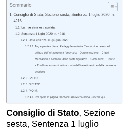
Sommario
Consiglio di Stato, Sezione sesta, Sentenza 1 luglio 2020, n.
4216.
La massima estrapolata:
Sentenza 1 luglio 2020, n. 4216
Data udienza 11 giugno 2020
Tag – parola chiave: Pedaggi ferroviari – Canoni di accesso ed
utilizzo dell’infrastruttura ferroviaria – Determinazione – Criteri –
Meccanismo contabile delle poste figurative – Costi diretti – Tariffe
– Equilibrio economico-finanziario dell’investimento e della connessa
gestione
FATTO
DIRITTO
P.Q.M.
Per aprire la pagina facebook @avvrenatodisa Cliccare qui
Consiglio di Stato
, Sezione
sesta, Sentenza 1 luglio