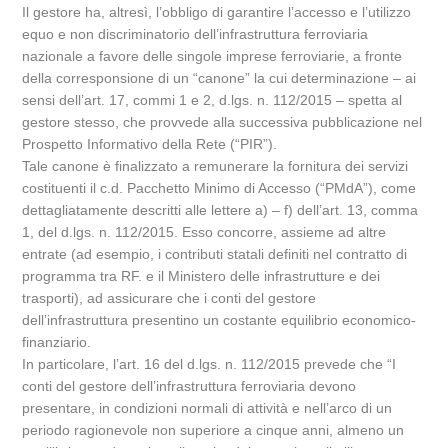
Il gestore ha, altresì, l’obbligo di garantire l’accesso e l’utilizzo
equo e non discriminatorio dell’infrastruttura ferroviaria
nazionale a favore delle singole imprese ferroviarie, a fronte
della corresponsione di un “canone” la cui determinazione – ai
sensi dell’art. 17, commi 1 e 2, d.lgs. n. 112/2015 – spetta al
gestore stesso, che provvede alla successiva pubblicazione nel
Prospetto Informativo della Rete (“PIR”).
Tale canone è finalizzato a remunerare la fornitura dei servizi
costituenti il c.d. Pacchetto Minimo di Accesso (“PMdA”), come
dettagliatamente descritti alle lettere a) – f) dell’art. 13, comma
1, del d.lgs. n. 112/2015. Esso concorre, assieme ad altre
entrate (ad esempio, i contributi statali definiti nel contratto di
programma tra RF. e il Ministero delle infrastrutture e dei
trasporti), ad assicurare che i conti del gestore
dell’infrastruttura presentino un costante equilibrio economico-
finanziario.
In particolare, l’art. 16 del d.lgs. n. 112/2015 prevede che “I
conti del gestore dell’infrastruttura ferroviaria devono
presentare, in condizioni normali di attività e nell’arco di un
periodo ragionevole non superiore a cinque anni, almeno un