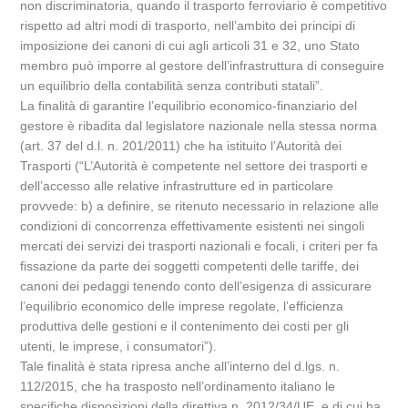
non discriminatoria, quando il trasporto ferroviario è competitivo
rispetto ad altri modi di trasporto, nell’ambito dei principi di
imposizione dei canoni di cui agli articoli 31 e 32, uno Stato
membro può imporre al gestore dell’infrastruttura di conseguire
un equilibrio della contabilità senza contributi statali”.
La finalità di garantire l’equilibrio economico-finanziario del
gestore è ribadita dal legislatore nazionale nella stessa norma
(art. 37 del d.l. n. 201/2011) che ha istituito l’Autorità dei
Trasporti (“L’Autorità è competente nel settore dei trasporti e
dell’accesso alle relative infrastrutture ed in particolare
provvede: b) a definire, se ritenuto necessario in relazione alle
condizioni di concorrenza effettivamente esistenti nei singoli
mercati dei servizi dei trasporti nazionali e focali, i criteri per fa
fissazione da parte dei soggetti competenti delle tariffe, dei
canoni dei pedaggi tenendo conto dell’esigenza di assicurare
l’equilibrio economico delle imprese regolate, l’efficienza
produttiva delle gestioni e il contenimento dei costi per gli
utenti, le imprese, i consumatori”).
Tale finalità è stata ripresa anche all’interno del d.lgs. n.
112/2015, che ha trasposto nell’ordinamento italiano le
specifiche disposizioni della direttiva n. 2012/34/UE, e di cui ha