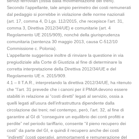
servizi ferroviari (ossia dalla movimentazione dei treni).
Secondo l’appellante, tale ampio perimetro dei costi remunerati
dal pedaggio si porrebbe in violazione delle norme nazionali
(art. 17, comma 4, D.Lgs. 112/2015, che recepisce l’art. 31,
comma 3, Direttiva 2012/34/UE) e comunitarie (art. 4
Regolamento UE 2015/909), nonché della giurisprudenza
comunitaria (sentenza 30 maggio 2013, causa C-512/10
Commissione c. Polonia).
L’appellante suggerisce inoltre di rinviare la questione in via
pregiudiziale alla Corte di Giustizia al fine di determinare la
corretta interpretazione della Direttiva 2012/34/UE e del
Regolamento UE n. 2015/909.
4.1 – Il T.A.R., interpretando la direttiva 2012/34/UE, ha ritenuto
che “l’art. 31 prevede che i canoni per il PMdA devono essere
stabiliti in relazione ai “costi diretti” legati al servizio, ossia a
quelli legati all’usura dell’infrastruttura dipendente dalla
circolazione dei treni; nel contempo, però, l’art. 32, al fine di
garantire al GI di “conseguire un equilibrio dei conti profitti e
perdite” nel periodo tariffario, consente “il pieno recupero dei
costi” da parte del GI, e quindi il recupero anche dei costi
“indiretti” (costi operativi, ammortamenti e remunerazione del