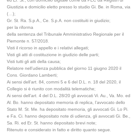
ed Er. St., con domicilio digitale come da PEC da Registri di
Giustizia e domicilio eletto presso lo studio Gi. Be. in Roma, via
(…);
Gr. St. Ra. S.p.A., Ce. S.p.A. non costituiti in giudizio;
per la riforma
della sentenza del Tribunale Amministrativo Regionale per il
Piemonte n. 57/2018.
Visti il ricorso in appello e i relativi allegati;
Visti gli atti di costituzione in giudizio delle parti;
Visti tutti gli atti della causa;
Relatore nell’udienza pubblica del giorno 11 giugno 2020 il
Cons. Giordano Lamberti;
Ai sensi dell’art. 84, commi 5 e 6 del D.L. n. 18 del 2020, il
Collegio si è riunito con modalità telematiche;
Ai sensi dell’art. 4 del D.L. 28/20 gli avvocati Vi. Au., Va. Mo. ed
Al. Bo. hanno depositato memoria di replica, l’avvocato dello
Stato M. St. Me. ha depositato memoria, gli avvocati Gi. Lo Pi.
e Fa. Ci. hanno depositato note di udienza, gli avvocati Gi. Be.,
Sa. Ri. ed Er. St. hanno depositato brevi note;
Ritenuto e considerato in fatto e diritto quanto segue.