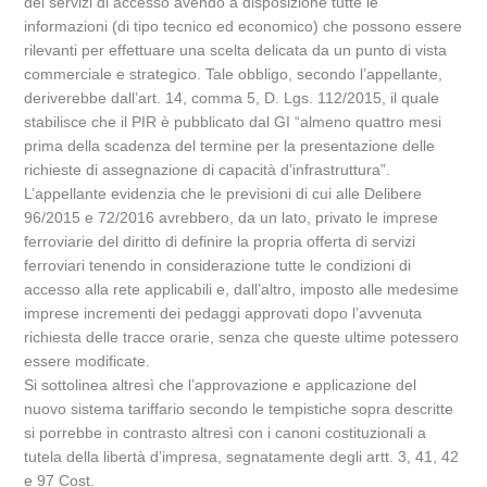
dei servizi di accesso avendo a disposizione tutte le
informazioni (di tipo tecnico ed economico) che possono essere
rilevanti per effettuare una scelta delicata da un punto di vista
commerciale e strategico. Tale obbligo, secondo l’appellante,
deriverebbe dall’art. 14, comma 5, D. Lgs. 112/2015, il quale
stabilisce che il PIR è pubblicato dal GI “almeno quattro mesi
prima della scadenza del termine per la presentazione delle
richieste di assegnazione di capacità d’infrastruttura”.
L’appellante evidenzia che le previsioni di cui alle Delibere
96/2015 e 72/2016 avrebbero, da un lato, privato le imprese
ferroviarie del diritto di definire la propria offerta di servizi
ferroviari tenendo in considerazione tutte le condizioni di
accesso alla rete applicabili e, dall’altro, imposto alle medesime
imprese incrementi dei pedaggi approvati dopo l’avvenuta
richiesta delle tracce orarie, senza che queste ultime potessero
essere modificate.
Si sottolinea altresì che l’approvazione e applicazione del
nuovo sistema tariffario secondo le tempistiche sopra descritte
si porrebbe in contrasto altresì con i canoni costituzionali a
tutela della libertà d’impresa, segnatamente degli artt. 3, 41, 42
e 97 Cost.