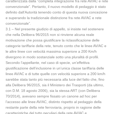
caratterizzata dalla “completa integrazione fra rete AV/AC e rete
convenzionale”. Pertanto, il nuovo modello di pedaggio è stato
definito dall’Autorità tenendo conto di questa nuova concezione
e superando la tradizionale distinzione fra rete AV/AC e rete
convenzionale”.
3.1 – Nel presente giudizio di appello, si insiste nel sostenere
che nella Delibera 96/2015 non si rinviene alcuna reale
motivazione che possa giustificare la riclassificazione delle
categorie tariffarie della rete, tenuto conto che le linee AV/AC e
le altre linee con velocità massima superiore a 200 Km/h
divergono in modo sostanziale sotto una pluralità di profili.
Secondo l’appellante, nel caso di specie, un’effettiva
giustificazione dell’inclusione in un’unica classe tariffaria delle
linee AV/AC e di tutte quelle con velocità superiore a 200 km/h
sarebbe stata tanto più necessaria alla luce del fatto che, fino
alla Delibera 96/2015, sia il Ministero dei Trasporti (da ultimo,
con D.M. 18 agosto 2006), sia la stessa ART (con Delibera
70/2014), avevano sempre fissato un canone ad hoc per
l’accesso alle linee AV/AC, distinto rispetto al pedaggio della
restante parte della rete ferroviaria, proprio in ragione delle
caratteristiche del tutto peculiari della rete AV/AC e