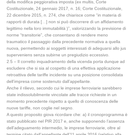
della modifica peggiorativa imposta (ex multis, Corte
Costituzionale, 24 gennaio 2017, n. 16; Corte Costituzionale,
22 dicembre 2015, n. 274, che chiarisce come “in materia di
rapporti di durata […] non si può discorrere di un affidamento
legittimo nella loro immutabilità )”, valorizzando la previsione di
norme “transitorie”, che consentano di rendere meno
traumatico il passaggio dalla precedente normativa a quella
nuova, permettendo ai soggetti interessati di adeguarsi allo jus
superveniens senza subirne un pregiudizio eccessivo.
2.5 – Il corretto inquadramento della vicenda porta dunque ad
escludere che si sia al cospetto di una effettiva applicazione
retroattiva delle tariffe incidente su una posizione consolidata
dell’impresa come sostenuto dall’appellante.
Anche il rilievo, secondo cui le imprese ferroviarie sarebbero
state indissolubilmente vincolate alle tracce richieste in un
momento precedente rispetto a quello di conoscenza delle
nuove tariffe, non coglie nel segno.
A questo proposito giova ricordare che: a) il cronoprogramma è
stato pubblicato nel PIR 2017 e, anche supponendo l’assenza
dell’adeguamento intermedio, le imprese ferroviarie, oltre al
termine citato dall’appellante dell’11 aprile 2016 (relativo alla