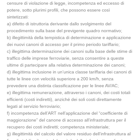
censure di violazione di legge, incompetenza ed eccesso di
potere, sotto plurimi profili, che possono essere così
sintetizzati:
a) difetto di istruttoria derivante dallo svolgimento del
procedimento sulla base del previgente quadro normativo;
b) illegittimità della tempistica di determinazione e applicazione
dei nuovi canoni di accesso per il primo periodo tariffario;
c) illegittima determinazione dei canoni sulla base delle stime di
traffico delle imprese ferroviarie, senza consentire a queste
ultime di partecipare alla relativa determinazione dei canoni;
d) illegittima inclusione in un’unica classe tariffaria dei canoni di
tutte le linee con velocità superiore a 200 km/h, senza
prevedere una distinta classificazione per le linee AV/AC;
e) illegittima remunerazione, attraverso i canoni, dei costi totali
efficienti (costi indiretti), anziché dei soli costi direttamente
legati al servizio ferroviario;
f) incompetenza dell’ART nell’applicazione del “coefficiente di
maggiorazione” del canone di accesso all’infrastruttura per il
recupero dei costi indiretti; competenza ministeriale;
g) illegittimità del calcolo del valore residuo dell’infrastruttura al