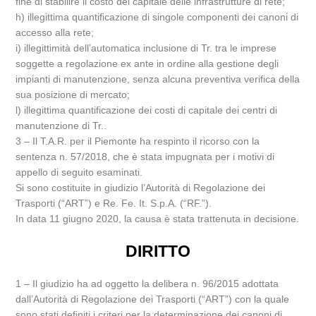
fine di stabilire il costo del capitale delle infrastrutture di rete;
h) illegittima quantificazione di singole componenti dei canoni di
accesso alla rete;
i) illegittimità dell’automatica inclusione di Tr. tra le imprese
soggette a regolazione ex ante in ordine alla gestione degli
impianti di manutenzione, senza alcuna preventiva verifica della
sua posizione di mercato;
l) illegittima quantificazione dei costi di capitale dei centri di
manutenzione di Tr..
3 – Il T.A.R. per il Piemonte ha respinto il ricorso con la
sentenza n. 57/2018, che è stata impugnata per i motivi di
appello di seguito esaminati.
Si sono costituite in giudizio l’Autorità di Regolazione dei
Trasporti (“ART”) e Re. Fe. It. S.p.A. (“RF.”).
In data 11 giugno 2020, la causa è stata trattenuta in decisione.
DIRITTO
1 – Il giudizio ha ad oggetto la delibera n. 96/2015 adottata
dall’Autorità di Regolazione dei Trasporti (“ART”) con la quale
sono stati definiti i criteri per la determinazione dei canoni di