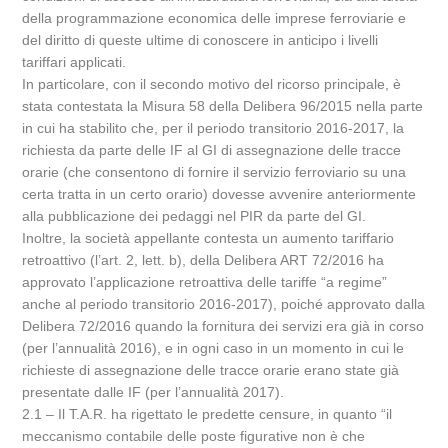
della programmazione economica delle imprese ferroviarie e
del diritto di queste ultime di conoscere in anticipo i livelli
tariffari applicati.
In particolare, con il secondo motivo del ricorso principale, è
stata contestata la Misura 58 della Delibera 96/2015 nella parte
in cui ha stabilito che, per il periodo transitorio 2016-2017, la
richiesta da parte delle IF al GI di assegnazione delle tracce
orarie (che consentono di fornire il servizio ferroviario su una
certa tratta in un certo orario) dovesse avvenire anteriormente
alla pubblicazione dei pedaggi nel PIR da parte del GI.
Inoltre, la società appellante contesta un aumento tariffario
retroattivo (l’art. 2, lett. b), della Delibera ART 72/2016 ha
approvato l’applicazione retroattiva delle tariffe “a regime”
anche al periodo transitorio 2016-2017), poiché approvato dalla
Delibera 72/2016 quando la fornitura dei servizi era già in corso
(per l’annualità 2016), e in ogni caso in un momento in cui le
richieste di assegnazione delle tracce orarie erano state già
presentate dalle IF (per l’annualità 2017).
2.1 – Il T.A.R. ha rigettato le predette censure, in quanto “il
meccanismo contabile delle poste figurative non è che