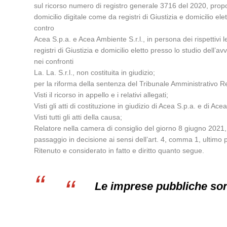
sul ricorso numero di registro generale 3716 del 2020, propos
domicilio digitale come da registri di Giustizia e domicilio ele
contro
Acea S.p.a. e Acea Ambiente S.r.l., in persona dei rispettivi 
registri di Giustizia e domicilio eletto presso lo studio dell’a
nei confronti
La. La. S.r.l., non costituita in giudizio;
per la riforma della sentenza del Tribunale Amministrativo Re
Visti il ricorso in appello e i relativi allegati;
Visti gli atti di costituzione in giudizio di Acea S.p.a. e di Ace
Visti tutti gli atti della causa;
Relatore nella camera di consiglio del giorno 8 giugno 2021,
passaggio in decisione ai sensi dell’art. 4, comma 1, ultimo p
Ritenuto e considerato in fatto e diritto quanto segue.
Le imprese pubbliche sono