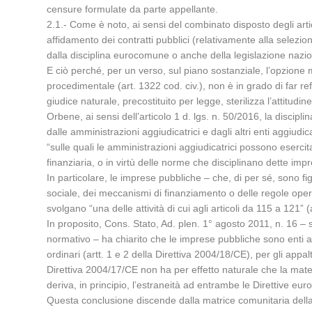
censure formulate da parte appellante.
2.1.- Come è noto, ai sensi del combinato disposto degli artic
affidamento dei contratti pubblici (relativamente alla selezio
dalla disciplina eurocomune o anche della legislazione nazion
E ciò perché, per un verso, sul piano sostanziale, l’opzione
procedimentale (art. 1322 cod. civ.), non è in grado di far refl
giudice naturale, precostituito per legge, sterilizza l’attitudin
Orbene, ai sensi dell’articolo 1 d. lgs. n. 50/2016, la discipli
dalle amministrazioni aggiudicatrici e dagli altri enti aggiudic
“sulle quali le amministrazioni aggiudicatrici possono eserc
finanziaria, o in virtù delle norme che disciplinano dette impr
In particolare, le imprese pubbliche – che, di per sé, sono f
sociale, dei meccanismi di finanziamento o delle regole opera
svolgano “una delle attività di cui agli articoli da 115 a 121” (a
In proposito, Cons. Stato, Ad. plen. 1° agosto 2011, n. 16 – s
normativo – ha chiarito che le imprese pubbliche sono enti agg
ordinari (artt. 1 e 2 della Direttiva 2004/18/CE), per gli appalt
Direttiva 2004/17/CE non ha per effetto naturale che la mater
deriva, in principio, l’estraneità ad entrambe le Direttive eu
Questa conclusione discende dalla matrice comunitaria della d