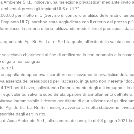
Ambiente S.r.l., indiceva una “selezione privatistica” mediante invito a op
ici ambientali presso gli impianti UL6 e UL7”.
000,00 per il lotto n. 1 (Servizio di controllo analitico delle matrici ambi
o l’impianto UL7), sarebbe stata aggiudicata con il criterio del prezzo pi
ormulasse la propria offerta, utilizzando modelli Excel predisposti dalla
na appellante Ag.-Bi.-Ec. La. ri. S.r.l. la quale, all’esito della valutazione
 sollecitava chiarimenti al fine di verificarne la non anomalia e la sostenibi
e di gara non congrua.
. s.r.l..
zione appaltante opponeva il carattere esclusivamente privatistico della 
tiva assenza dei presupposti per l’accesso, in quanto non inerente “docume
il TAR per il Lazio, sollecitando l’annullamento degli atti impugnati, la de
er equivalente, salva la subordinata opzione di annullamento dell’intera
rava inammissibile il ricorso per difetto di giurisdizione del giudice am
ito, Ag.-Bi.-Ec. La. Ri. S.r.l. insorge avverso la ridetta statuizione, invo
rbite dagli esiti in rito.
 di Acea Ambiente S.r.l., alla camera di consiglio dell’8 giugno 2021 la 