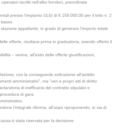
eratori iscritti nell’albo fornitori, preordinata
entali presso l’impianto UL6) di € 159.000,00 per il lotto n. 2
ù basso.
 stazione appaltante, in grado di generare l’importo totale
 delle offerte, risultava prima in graduatoria, avendo offerto il
lità – veniva, all’esito delle offerte giustificazioni,
selezione, con la conseguente sottrazione all’ambito
nti amministrativi”, ma “veri e propri atti di diritto
claratoria di inefficacia del contratto stipulato e
 procedura di gara.
ministrativo.
candone l’integrale riforma, all’uopo riproponendo, in via di
causa è stata riservata per la decisione.