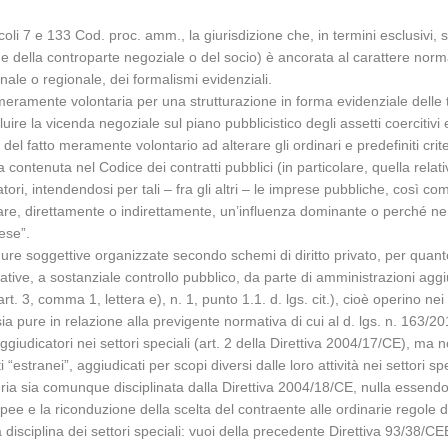
oli 7 e 133 Cod. proc. amm., la giurisdizione che, in termini esclusivi, 
ne della controparte negoziale o del socio) è ancorata al carattere norma
ale o regionale, dei formalismi evidenziali.
 meramente volontaria per una strutturazione in forma evidenziale delle 
uire la vicenda negoziale sul piano pubblicistico degli assetti coercitivi 
e del fatto meramente volontario ad alterare gli ordinari e predefiniti criter
na contenuta nel Codice dei contratti pubblici (in particolare, quella relati
atori, intendendosi per tali – fra gli altri – le imprese pubbliche, così co
itare, direttamente o indirettamente, un’influenza dominante o perché n
ese”.
igure soggettive organizzate secondo schemi di diritto privato, per quant
tive, a sostanziale controllo pubblico, da parte di amministrazioni aggi
rt. 3, comma 1, lettera e), n. 1, punto 1.1. d. lgs. cit.), cioè operino nei cc
ia pure in relazione alla previgente normativa di cui al d. lgs. n. 163/20
iudicatori nei settori speciali (art. 2 della Direttiva 2004/17/CE), ma no
i “estranei”, aggiudicati per scopi diversi dalle loro attività nei settori sp
ia sia comunque disciplinata dalla Direttiva 2004/18/CE, nulla essendo st
ropee e la riconduzione della scelta del contraente alle ordinarie regole 
isciplina dei settori speciali: vuoi della precedente Direttiva 93/38/CE