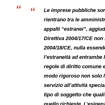
Le imprese pubbliche sono
rientrano tra le amministra
appalti “estranei”, aggiudi
Direttiva 2004/17/CE non 
2004/18/CE, nulla essendo 
l’estraneità ad entrambe l
regole di diritto comune 
modo rigoroso non solo l’
servizio all’attività spec
tipo di soggetto che qualif
quello richieste. L’esigen