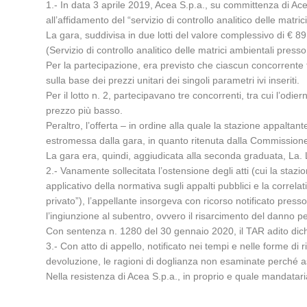
1.- In data 3 aprile 2019, Acea S.p.a., su committenza di Acea 
all’affidamento del “servizio di controllo analitico delle matr
La gara, suddivisa in due lotti del valore complessivo di € 89.
(Servizio di controllo analitico delle matrici ambientali press
Per la partecipazione, era previsto che ciascun concorrente f
sulla base dei prezzi unitari dei singoli parametri ivi inseriti.
Per il lotto n. 2, partecipavano tre concorrenti, tra cui l’odier
prezzo più basso.
Peraltro, l’offerta – in ordine alla quale la stazione appaltante
estromessa dalla gara, in quanto ritenuta dalla Commission
La gara era, quindi, aggiudicata alla seconda graduata, La. La
2.- Vanamente sollecitata l’ostensione degli atti (cui la sta
applicativo della normativa sugli appalti pubblici e la correla
privato”), l’appellante insorgeva con ricorso notificato presso 
l’ingiunzione al subentro, ovvero il risarcimento del danno p
Con sentenza n. 1280 del 30 gennaio 2020, il TAR adito dichia
3.- Con atto di appello, notificato nei tempi e nelle forme di r
devoluzione, le ragioni di doglianza non esaminate perché asso
Nella resistenza di Acea S.p.a., in proprio e quale mandataria