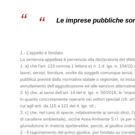
Le imprese pubbliche sono
1.- L’appello è fondato.
La sentenza appellata è pervenuta alla declaratoria del dife
1. a) che l’art. 133 comma 1 lettera e) n. 1 d. lgs. n. 104/10 
lavori, servizi, forniture, svolte da soggetti comunque tenuti
pubblica previsti dalla normativa statale o regionale, ivi inclu
annullamento dell’aggiudicazione ed alle sanzioni alternative
2. b) che, ai sensi dell’art. 14 del d. lgs. n. 50/2016, le “im
in quanto concretamente operanti nei settori speciali (cfr. ar
cui agli artt. da 115 a 121 del d. lgs. cit.;
3. c) che, nel caso di specie, relativamente ai servizi idrici, 
di carattere ambientale), sicché Acea Ambiente S.r.l. (e per 
giurisdizione in materia spetterebbe, perciò, al giudice ordin
2.- Il ragionamento del primo giudice, pur fondato su corrette 