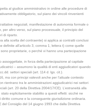
spetta al giudice amministrativo in ordine alle procedure di
tivamente obbligatorio, sul piano dei vincoli rinvenienti
trattative negoziali, manifestazione di autonomia formale o
e, per altro verso, sul piano processuale, il principio del
i di riparto.
va alla scelta del contraente) si applica ai contratti conclusi
me definite all’articolo 3, comma 1, lettera t) come quelle
e sono proprietarie, o perché vi hanno una partecipazione
o assoggettate, in forza della partecipazione al capitale
udicatrici – assumono la qualità di enti aggiudicatori quando
.dd. settori speciali (art. 114 d. lgs. cit.).
16, ma con principi valevoli anche per l’attuale contesto
n rientrano tra le amministrazioni aggiudicatrici nei settori
eciali (art. 20 della Direttiva 2004/17/CE). L’estraneità alla
ato esplicitamente stabilito a questi effetti: sicché ne
di diritto comune e la conseguente giurisdizione ordinaria.
E del Consiglio del 14 giugno 1993 che dalla Direttiva