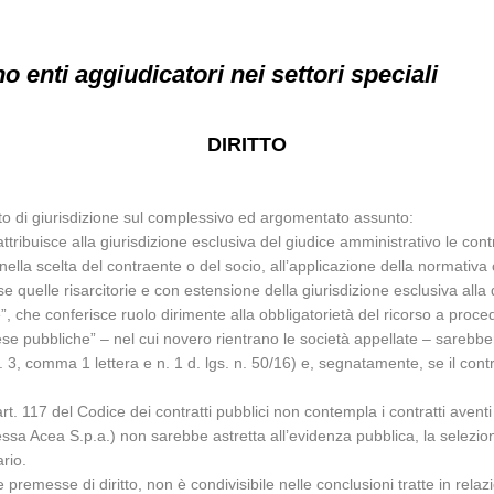
 enti aggiudicatori nei settori speciali
DIRITTO
tto di giurisdizione sul complessivo ed argomentato assunto:
attribuisce alla giurisdizione esclusiva del giudice amministrativo le con
, nella scelta del contraente o del socio, all’applicazione della normativ
se quelle risarcitorie e con estensione della giurisdizione esclusiva alla 
”, che conferisce ruolo dirimente alla obbligatorietà del ricorso a proce
prese pubbliche” – nel cui novero rientrano le società appellate – sarebbe
t. 3, comma 1 lettera e n. 1 d. lgs. n. 50/16) e, segnatamente, se il cont
l’art. 117 del Codice dei contratti pubblici non contempla i contratti avent
essa Acea S.p.a.) non sarebbe astretta all’evidenza pubblica, la selezio
ario.
premesse di diritto, non è condivisibile nelle conclusioni tratte in relaz