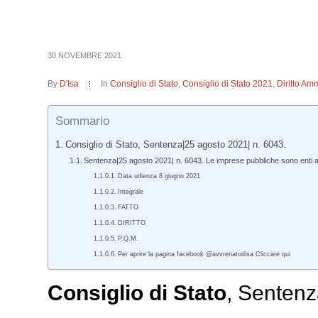
30 NOVEMBRE 2021
By
D'Isa
In
Consiglio di Stato
,
Consiglio di Stato 2021
,
Diritto Amm
Sommario
Consiglio di Stato, Sentenza|25 agosto 2021| n. 6043.
Sentenza|25 agosto 2021| n. 6043. Le imprese pubbliche sono enti agg
Data udienza 8 giugno 2021
Integrale
FATTO
DIRITTO
P.Q.M.
Per aprire la pagina facebook @avvrenatodisa Cliccare qui
Consiglio di Stato
, Sentenz