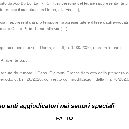
to da Ag.-Bi.-Ec. La. Ri. S.r.l., in persona del legale rappresentante p
tto presso il suo studio in Roma, alla via (…);
legali rappresentanti pro tempore, rappresentate e difese dagli avvocati 
vvocato Gi. Lo Pi. in Roma, alla via (…);
gionale per il Lazio – Roma, sez. II, n. 1280/2020, resa tra le parti
a Ambiente S.r.l.;
 tenuta da remoto, il Cons. Giovanni Grasso dato atto della presenza deg
eriodo, d. l. n. 28/2020, convertito con modificazioni dalla l. n. 70/2020
 enti aggiudicatori nei settori speciali
FATTO