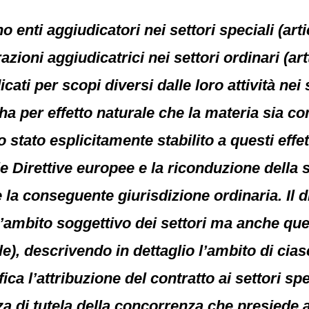
 enti aggiudicatori nei settori speciali (art
zioni aggiudicatrici nei settori ordinari (artt
cati per scopi diversi dalle loro attività nei s
ha per effetto naturale che la materia sia co
stato esplicitamente stabilito a questi effett
e Direttive europee e la riconduzione della s
e la conseguente giurisdizione ordinaria. Il 
ambito soggettivo dei settori ma anche quello
iale), descrivendo in dettaglio l’ambito di ci
ica l’attribuzione del contratto ai settori spe
za di tutela della concorrenza che presiede a