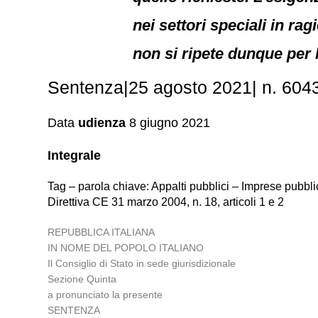
nei settori speciali in ra
non si ripete dunque per 
Sentenza|25 agosto 2021| n. 604
Data
udienza
8 giugno 2021
Integrale
Tag – parola chiave: Appalti pubblici – Imprese pubblic
Direttiva CE 31 marzo 2004, n. 18, articoli 1 e 2
REPUBBLICA ITALIANA
IN NOME DEL POPOLO ITALIANO
Il Consiglio di Stato in sede giurisdizionale
Sezione Quinta
a pronunciato la presente
SENTENZA