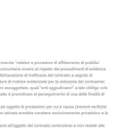
troversie “relative a procedure di affidamento di pubblici
a comunitaria ovvero al rispetto dei procedimenti di evidenza
dichiarazione di inefficacia del contratto a seguito di
dure di matrice evidenziale per la selezione del contraente;
ro assoggettate, quali “enti aggiudicatori” a tale obbligo solo
ratto è preordinato al perseguimento di una delle finalità di
i ad oggetto le prestazioni per cui è causa (inerenti verifiche
ne attivata avrebbe carattere esclusivamente privatistico e la
ione all’oggetto del contratto controverso e non resiste alle