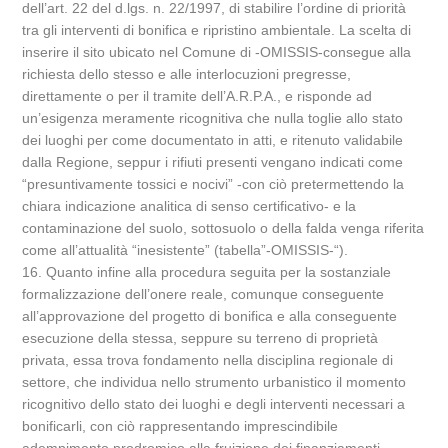
dell’art. 22 del d.lgs. n. 22/1997, di stabilire l’ordine di priorità
tra gli interventi di bonifica e ripristino ambientale. La scelta di
inserire il sito ubicato nel Comune di -OMISSIS-consegue alla
richiesta dello stesso e alle interlocuzioni pregresse,
direttamente o per il tramite dell’A.R.P.A., e risponde ad
un’esigenza meramente ricognitiva che nulla toglie allo stato
dei luoghi per come documentato in atti, e ritenuto validabile
dalla Regione, seppur i rifiuti presenti vengano indicati come
“presuntivamente tossici e nocivi” -con ciò pretermettendo la
chiara indicazione analitica di senso certificativo- e la
contaminazione del suolo, sottosuolo o della falda venga riferita
come all’attualità “inesistente” (tabella”-OMISSIS-“).
16. Quanto infine alla procedura seguita per la sostanziale
formalizzazione dell’onere reale, comunque conseguente
all’approvazione del progetto di bonifica e alla conseguente
esecuzione della stessa, seppure su terreno di proprietà
privata, essa trova fondamento nella disciplina regionale di
settore, che individua nello strumento urbanistico il momento
ricognitivo dello stato dei luoghi e degli interventi necessari a
bonificarli, con ciò rappresentando imprescindibile