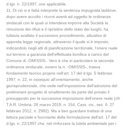
d.lgs. n. 22/1997, ove applicabile.
11. Di ciò si è fatta interprete la sentenza impugnata laddove,
dopo avere accolto i ricorsi aventi ad oggetto le ordinanze
sindacali con le quali si intendeva imporre alla Società la
rimozione dei rifiuti e il ripristino dello stato dei luoghi, ha
tuttavia avallato il successivo procedimento, attuativo di
apposita legge regionale, attraverso il quale si è imposto,
indicandolo negli atti di pianificazione territoriale, l’onere reale
sul terreno a garanzia dell’effettuata bonifica a carico del
Comune di -OMISSIS-. Vero è che in particolare la seconda
ordinanza sindacale, ovvero la n. -OMISSIS-, traeva
fondamento teorico proprio nell’art. 17 del d.lgs. 5 febbraio
1997, n. 22, in ossequio all’orientamento, anche
giurisprudenziale, che vede nell’imposizione dell’adozione del
preliminare progetto di smaltimento da parte del privato il
presupposto per la successiva imposizione dell’onere reale (cfr.
T.A.R. Umbria, 26 marzo 2019, n. 154; Cass. civ., sez. II, 27
febbraio 2012, n. 2982). Ma a ben guardare trattasi di una
lettura parziale e fuorviante della formulazione dell’art. 17 del
d.lgs. n. 22/1997 che, nel rinforzare la tutela ambientale per i