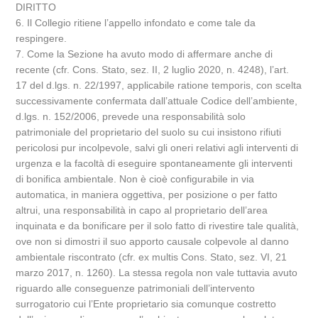
DIRITTO
6. Il Collegio ritiene l’appello infondato e come tale da
respingere.
7. Come la Sezione ha avuto modo di affermare anche di
recente (cfr. Cons. Stato, sez. II, 2 luglio 2020, n. 4248), l’art.
17 del d.lgs. n. 22/1997, applicabile ratione temporis, con scelta
successivamente confermata dall’attuale Codice dell’ambiente,
d.lgs. n. 152/2006, prevede una responsabilità solo
patrimoniale del proprietario del suolo su cui insistono rifiuti
pericolosi pur incolpevole, salvi gli oneri relativi agli interventi di
urgenza e la facoltà di eseguire spontaneamente gli interventi
di bonifica ambientale. Non è cioè configurabile in via
automatica, in maniera oggettiva, per posizione o per fatto
altrui, una responsabilità in capo al proprietario dell’area
inquinata e da bonificare per il solo fatto di rivestire tale qualità,
ove non si dimostri il suo apporto causale colpevole al danno
ambientale riscontrato (cfr. ex multis Cons. Stato, sez. VI, 21
marzo 2017, n. 1260). La stessa regola non vale tuttavia avuto
riguardo alle conseguenze patrimoniali dell’intervento
surrogatorio cui l’Ente proprietario sia comunque costretto