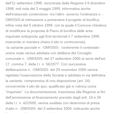
dell’11 settembre 1998, riscontrata dalla Regione il 9 dicembre
1998; indi nota del 3 maggio 1999, informativa anche
dell’instaurato contenzioso -tra l’altro- avverso l’ordinanza n. -
OMISSIS-di intimazione a presentare il progetto di bonifica;
infine nota del 5 ottobre 1999, con la quale il Comune chiedeva
di modificare la proposta di Piano di bonifica delle aree
inquinate sottoposta agli Enti territoriali il 7 settembre 1999,
inserendo in maniera chiara il sito in controversia);
-la variante parziale n. -OMISSIS-. contenente il contestato
onere reale veniva adottata con delibera del Consiglio
comunale n. -OMISSIS- del 27 settembre 2000 ai sensi dell’art.
17, comma 7, della l.r. n. 56/1977. Con successiva
deliberazione n. -OMISSIS- del 29 novembre 2000 veniva
rigettata l’osservazione della Società e adottata in via definitiva
la variante, comprensiva di una disposizione (art. 24)
concernente il sito de quo, qualificato già in rubrica come
“inquinato”. La documentazione, trasmessa alla Regione ai fini
dell’ammissione al finanziamento previsto dagli artt. 16 e 26
della l.r. n. 42/2000, veniva avallata con determina di presa
d’atto n. -OMISSIS- del 3 settembre 2004, indicando anche