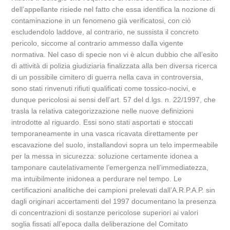
dell’appellante risiede nel fatto che essa identifica la nozione di
contaminazione in un fenomeno già verificatosi, con ciò
escludendolo laddove, al contrario, ne sussista il concreto
pericolo, siccome al contrario ammesso dalla vigente
normativa. Nel caso di specie non vi è alcun dubbio che all’esito
di attività di polizia giudiziaria finalizzata alla ben diversa ricerca
di un possibile cimitero di guerra nella cava in controversia,
sono stati rinvenuti rifiuti qualificati come tossico-nocivi, e
dunque pericolosi ai sensi dell’art. 57 del d.lgs. n. 22/1997, che
trasla la relativa categorizzazione nelle nuove definizioni
introdotte al riguardo. Essi sono stati asportati e stoccati
temporaneamente in una vasca ricavata direttamente per
escavazione del suolo, installandovi sopra un telo impermeabile
per la messa in sicurezza: soluzione certamente idonea a
tamponare cautelativamente l’emergenza nell’immediatezza,
ma intuibilmente inidonea a perdurare nel tempo. Le
certificazioni analitiche dei campioni prelevati dall’A.R.P.A.P. sin
dagli originari accertamenti del 1997 documentano la presenza
di concentrazioni di sostanze pericolose superiori ai valori
soglia fissati all’epoca dalla deliberazione del Comitato