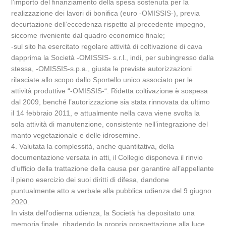
l’importo del finanziamento della spesa sostenuta per la
realizzazione dei lavori di bonifica (euro -OMISSIS-), previa
decurtazione dell’eccedenza rispetto al precedente impegno,
siccome riveniente dal quadro economico finale;
-sul sito ha esercitato regolare attività di coltivazione di cava
dapprima la Società -OMISSIS- s.r.l., indi, per subingresso dalla
stessa, -OMISSIS-s.p.a., giusta le previste autorizzazioni
rilasciate allo scopo dallo Sportello unico associato per le
attività produttive “-OMISSIS-“. Ridetta coltivazione è sospesa
dal 2009, benché l’autorizzazione sia stata rinnovata da ultimo
il 14 febbraio 2011, e attualmente nella cava viene svolta la
sola attività di manutenzione, consistente nell’integrazione del
manto vegetazionale e delle idrosemine.
4. Valutata la complessità, anche quantitativa, della
documentazione versata in atti, il Collegio disponeva il rinvio
d’ufficio della trattazione della causa per garantire all’appellante
il pieno esercizio dei suoi diritti di difesa, dandone
puntualmente atto a verbale alla pubblica udienza del 9 giugno
2020.
In vista dell’odierna udienza, la Società ha depositato una
memoria finale, ribadendo la propria prospettazione alla luce