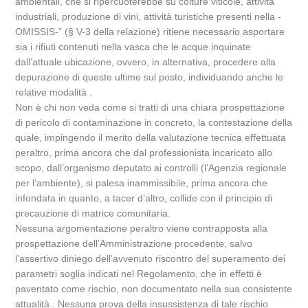
ambientali, che si ripercuoterebbe su colture viticole, attività
industriali, produzione di vini, attività turistiche presenti nella -
OMISSIS-” (§ V-3 della relazione) ritiene necessario asportare
sia i rifiuti contenuti nella vasca che le acque inquinate
dall’attuale ubicazione, ovvero, in alternativa, procedere alla
depurazione di queste ultime sul posto, individuando anche le
relative modalità .
Non è chi non veda come si tratti di una chiara prospettazione
di pericolo di contaminazione in concreto, la contestazione della
quale, impingendo il merito della valutazione tecnica effettuata
peraltro, prima ancora che dal professionista incaricato allo
scopo, dall’organismo deputato ai controlli (l’Agenzia regionale
per l’ambiente), si palesa inammissibile, prima ancora che
infondata in quanto, a tacer d’altro, collide con il principio di
precauzione di matrice comunitaria.
Nessuna argomentazione peraltro viene contrapposta alla
prospettazione dell’Amministrazione procedente, salvo
l’assertivo diniego dell’avvenuto riscontro del superamento dei
parametri soglia indicati nel Regolamento, che in effetti è
paventato come rischio, non documentato nella sua consistente
attualità . Nessuna prova della insussistenza di tale rischio