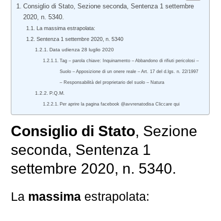
Consiglio di Stato, Sezione seconda, Sentenza 1 settembre
2020, n. 5340.
La massima estrapolata:
Sentenza 1 settembre 2020, n. 5340
Data udienza 28 luglio 2020
Tag – parola chiave: Inquinamento – Abbandono di rifiuti pericolosi –
Suolo – Apposizione di un onere reale – Art. 17 del d.lgs. n. 22/1997
– Responsabilità del proprietario del suolo – Natura
P.Q.M.
Per aprire la pagina facebook @avvrenatodisa Cliccare qui
Consiglio di Stato
, Sezione
seconda, Sentenza 1
settembre 2020, n. 5340.
La
massima
estrapolata: