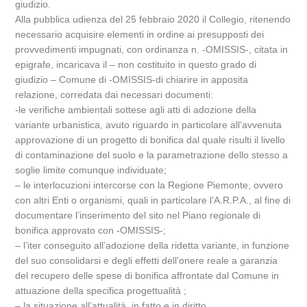
giudizio.
Alla pubblica udienza del 25 febbraio 2020 il Collegio, ritenendo
necessario acquisire elementi in ordine ai presupposti dei
provvedimenti impugnati, con ordinanza n. -OMISSIS-, citata in
epigrafe, incaricava il – non costituito in questo grado di
giudizio – Comune di -OMISSIS-di chiarire in apposita
relazione, corredata dai necessari documenti:
-le verifiche ambientali sottese agli atti di adozione della
variante urbanistica, avuto riguardo in particolare all’avvenuta
approvazione di un progetto di bonifica dal quale risulti il livello
di contaminazione del suolo e la parametrazione dello stesso a
soglie limite comunque individuate;
– le interlocuzioni intercorse con la Regione Piemonte, ovvero
con altri Enti o organismi, quali in particolare l’A.R.P.A., al fine di
documentare l’inserimento del sito nel Piano regionale di
bonifica approvato con -OMISSIS-;
– l’iter conseguito all’adozione della ridetta variante, in funzione
del suo consolidarsi e degli effetti dell’onere reale a garanzia
del recupero delle spese di bonifica affrontate dal Comune in
attuazione della specifica progettualità ;
– la situazione all’attualità, in fatto e in diritto.