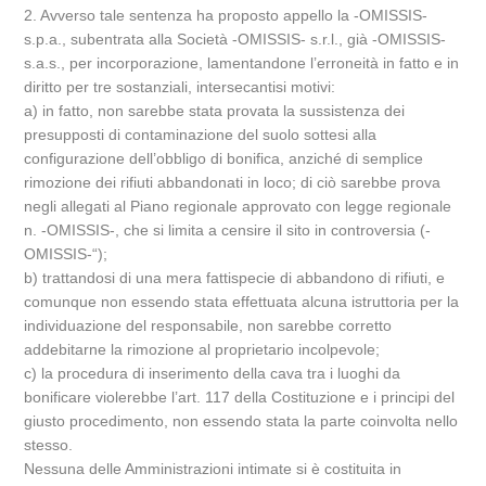
2. Avverso tale sentenza ha proposto appello la -OMISSIS-
s.p.a., subentrata alla Società -OMISSIS- s.r.l., già -OMISSIS-
s.a.s., per incorporazione, lamentandone l’erroneità in fatto e in
diritto per tre sostanziali, intersecantisi motivi:
a) in fatto, non sarebbe stata provata la sussistenza dei
presupposti di contaminazione del suolo sottesi alla
configurazione dell’obbligo di bonifica, anziché di semplice
rimozione dei rifiuti abbandonati in loco; di ciò sarebbe prova
negli allegati al Piano regionale approvato con legge regionale
n. -OMISSIS-, che si limita a censire il sito in controversia (-
OMISSIS-“);
b) trattandosi di una mera fattispecie di abbandono di rifiuti, e
comunque non essendo stata effettuata alcuna istruttoria per la
individuazione del responsabile, non sarebbe corretto
addebitarne la rimozione al proprietario incolpevole;
c) la procedura di inserimento della cava tra i luoghi da
bonificare violerebbe l’art. 117 della Costituzione e i principi del
giusto procedimento, non essendo stata la parte coinvolta nello
stesso.
Nessuna delle Amministrazioni intimate si è costituita in