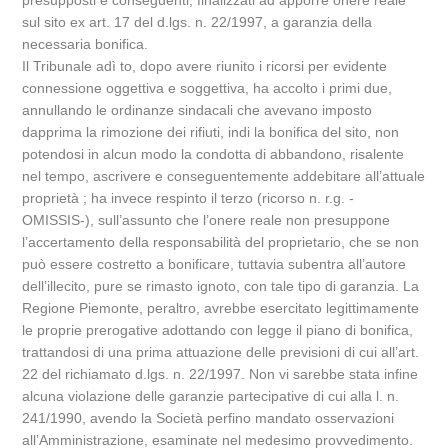
presupposti e conseguenti, finalizzati ad apporre onere reale
sul sito ex art. 17 del d.lgs. n. 22/1997, a garanzia della
necessaria bonifica.
Il Tribunale adì to, dopo avere riunito i ricorsi per evidente
connessione oggettiva e soggettiva, ha accolto i primi due,
annullando le ordinanze sindacali che avevano imposto
dapprima la rimozione dei rifiuti, indi la bonifica del sito, non
potendosi in alcun modo la condotta di abbandono, risalente
nel tempo, ascrivere e conseguentemente addebitare all’attuale
proprietà ; ha invece respinto il terzo (ricorso n. r.g. -
OMISSIS-), sull’assunto che l’onere reale non presuppone
l’accertamento della responsabilità del proprietario, che se non
può essere costretto a bonificare, tuttavia subentra all’autore
dell’illecito, pure se rimasto ignoto, con tale tipo di garanzia. La
Regione Piemonte, peraltro, avrebbe esercitato legittimamente
le proprie prerogative adottando con legge il piano di bonifica,
trattandosi di una prima attuazione delle previsioni di cui all’art.
22 del richiamato d.lgs. n. 22/1997. Non vi sarebbe stata infine
alcuna violazione delle garanzie partecipative di cui alla l. n.
241/1990, avendo la Società perfino mandato osservazioni
all’Amministrazione, esaminate nel medesimo provvedimento.