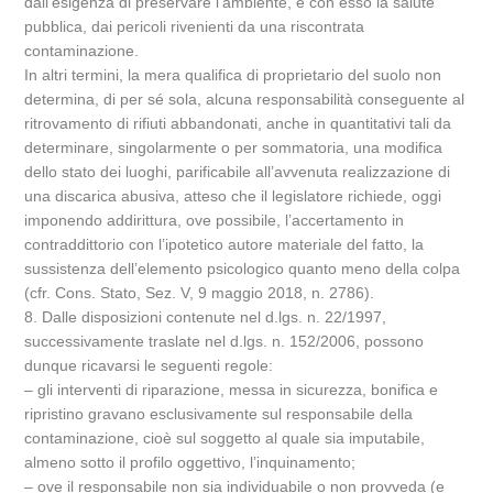
dall’esigenza di preservare l’ambiente, e con esso la salute
pubblica, dai pericoli rivenienti da una riscontrata
contaminazione.
In altri termini, la mera qualifica di proprietario del suolo non
determina, di per sé sola, alcuna responsabilità conseguente al
ritrovamento di rifiuti abbandonati, anche in quantitativi tali da
determinare, singolarmente o per sommatoria, una modifica
dello stato dei luoghi, parificabile all’avvenuta realizzazione di
una discarica abusiva, atteso che il legislatore richiede, oggi
imponendo addirittura, ove possibile, l’accertamento in
contraddittorio con l’ipotetico autore materiale del fatto, la
sussistenza dell’elemento psicologico quanto meno della colpa
(cfr. Cons. Stato, Sez. V, 9 maggio 2018, n. 2786).
8. Dalle disposizioni contenute nel d.lgs. n. 22/1997,
successivamente traslate nel d.lgs. n. 152/2006, possono
dunque ricavarsi le seguenti regole:
– gli interventi di riparazione, messa in sicurezza, bonifica e
ripristino gravano esclusivamente sul responsabile della
contaminazione, cioè sul soggetto al quale sia imputabile,
almeno sotto il profilo oggettivo, l’inquinamento;
– ove il responsabile non sia individuabile o non provveda (e