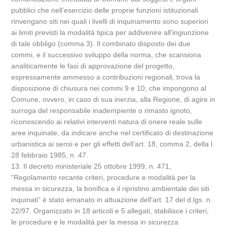
pubblici che nell’esercizio delle proprie funzioni istituzionali
rinvengano siti nei quali i livelli di inquinamento sono superiori
ai limiti previsti la modalità tipica per addivenire all’ingiunzione
di tale obbligo (comma 3). Il combinato disposto dei due
commi, e il successivo sviluppo della norma, che scansiona
analiticamente le fasi di approvazione del progetto,
espressamente ammesso a contribuzioni regionali, trova la
disposizione di chiusura nei commi 9 e 10, che impongono al
Comune, ovvero, in caso di sua inerzia, alla Regione, di agire in
surroga del responsabile inadempiente o rimasto ignoto,
riconoscendo ai relativi interventi natura di onere reale sulle
aree inquinate, da indicare anche nel certificato di destinazione
urbanistica ai sensi e per gli effetti dell’art. 18, comma 2, della l.
28 febbraio 1985, n. 47.
13. Il decreto ministeriale 25 ottobre 1999, n. 471,
“Regolamento recante criteri, procedure e modalità per la
messa in sicurezza, la bonifica e il ripristino ambientale dei siti
inquinati” è stato emanato in attuazione dell’art. 17 del d.lgs. n.
22/97. Organizzato in 18 articoli e 5 allegati, stabilisce i criteri,
le procedure e le modalità per la messa in sicurezza