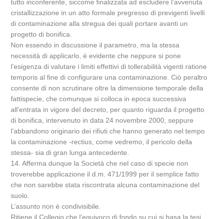
tutto inconferente, siccome finalizzata ad escludere l’avvenuta
cristallizzazione in un atto formale pregresso di previgenti livelli
di contaminazione alla stregua dei quali portare avanti un
progetto di bonifica.
Non essendo in discussione il parametro, ma la stessa
necessità di applicarlo, è evidente che neppure si pone
l’esigenza di valutare i limiti effettivi di tollerabilità vigenti ratione
temporis al fine di configurare una contaminazione. Ciò peraltro
consente di non scrutinare oltre la dimensione temporale della
fattispecie, che comunque si colloca in epoca successiva
all’entrata in vigore del decreto, per quanto riguarda il progetto
di bonifica, intervenuto in data 24 novembre 2000, seppure
l’abbandono originario dei rifiuti che hanno generato nel tempo
la contaminazione -rectius, come vedremo, il pericolo della
stessa- sia di gran lunga antecedente.
14. Afferma dunque la Società che nel caso di specie non
troverebbe applicazione il d.m. 471/1999 per il semplice fatto
che non sarebbe stata riscontrata alcuna contaminazione del
suolo.
L’assunto non è condivisibile.
Ritiene il Collegio che l’equivoco di fondo su cui si basa la tesi