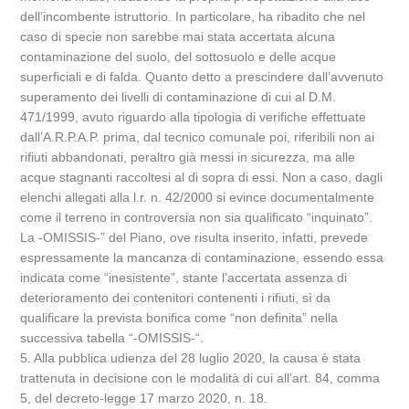
dell’incombente istruttorio. In particolare, ha ribadito che nel
caso di specie non sarebbe mai stata accertata alcuna
contaminazione del suolo, del sottosuolo e delle acque
superficiali e di falda. Quanto detto a prescindere dall’avvenuto
superamento dei livelli di contaminazione di cui al D.M.
471/1999, avuto riguardo alla tipologia di verifiche effettuate
dall’A.R.P.A.P. prima, dal tecnico comunale poi, riferibili non ai
rifiuti abbandonati, peraltro già messi in sicurezza, ma alle
acque stagnanti raccoltesi al di sopra di essi. Non a caso, dagli
elenchi allegati alla l.r. n. 42/2000 si evince documentalmente
come il terreno in controversia non sia qualificato “inquinato”.
La -OMISSIS-” del Piano, ove risulta inserito, infatti, prevede
espressamente la mancanza di contaminazione, essendo essa
indicata come “inesistente”, stante l’accertata assenza di
deterioramento dei contenitori contenenti i rifiuti, sì da
qualificare la prevista bonifica come “non definita” nella
successiva tabella “-OMISSIS-“.
5. Alla pubblica udienza del 28 luglio 2020, la causa è stata
trattenuta in decisione con le modalità di cui all’art. 84, comma
5, del decreto-legge 17 marzo 2020, n. 18.