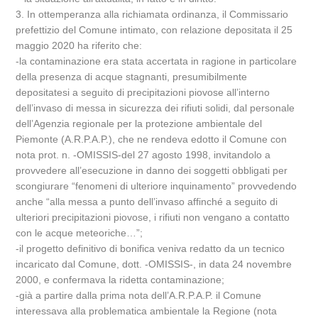
3. In ottemperanza alla richiamata ordinanza, il Commissario
prefettizio del Comune intimato, con relazione depositata il 25
maggio 2020 ha riferito che:
-la contaminazione era stata accertata in ragione in particolare
della presenza di acque stagnanti, presumibilmente
depositatesi a seguito di precipitazioni piovose all’interno
dell’invaso di messa in sicurezza dei rifiuti solidi, dal personale
dell’Agenzia regionale per la protezione ambientale del
Piemonte (A.R.P.A.P.), che ne rendeva edotto il Comune con
nota prot. n. -OMISSIS-del 27 agosto 1998, invitandolo a
provvedere all’esecuzione in danno dei soggetti obbligati per
scongiurare “fenomeni di ulteriore inquinamento” provvedendo
anche “alla messa a punto dell’invaso affinché a seguito di
ulteriori precipitazioni piovose, i rifiuti non vengano a contatto
con le acque meteoriche…”;
-il progetto definitivo di bonifica veniva redatto da un tecnico
incaricato dal Comune, dott. -OMISSIS-, in data 24 novembre
2000, e confermava la ridetta contaminazione;
-già a partire dalla prima nota dell’A.R.P.A.P. il Comune
interessava alla problematica ambientale la Regione (nota