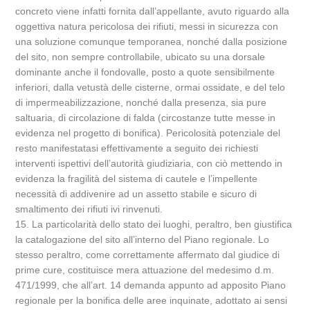
concreto viene infatti fornita dall’appellante, avuto riguardo alla
oggettiva natura pericolosa dei rifiuti, messi in sicurezza con
una soluzione comunque temporanea, nonché dalla posizione
del sito, non sempre controllabile, ubicato su una dorsale
dominante anche il fondovalle, posto a quote sensibilmente
inferiori, dalla vetustà delle cisterne, ormai ossidate, e del telo
di impermeabilizzazione, nonché dalla presenza, sia pure
saltuaria, di circolazione di falda (circostanze tutte messe in
evidenza nel progetto di bonifica). Pericolosità potenziale del
resto manifestatasi effettivamente a seguito dei richiesti
interventi ispettivi dell’autorità giudiziaria, con ciò mettendo in
evidenza la fragilità del sistema di cautele e l’impellente
necessità di addivenire ad un assetto stabile e sicuro di
smaltimento dei rifiuti ivi rinvenuti.
15. La particolarità dello stato dei luoghi, peraltro, ben giustifica
la catalogazione del sito all’interno del Piano regionale. Lo
stesso peraltro, come correttamente affermato dal giudice di
prime cure, costituisce mera attuazione del medesimo d.m.
471/1999, che all’art. 14 demanda appunto ad apposito Piano
regionale per la bonifica delle aree inquinate, adottato ai sensi