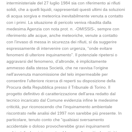
interministeriale del 27 luglio 1984 sia con riferimento ai rifiuti
solidi, che a quelli liquidi, rappresentati questi ultimi da soluzioni
di acqua sorgiva e meteorica inevitabilmente venuta a contatto
con i primi. La situazione di pericolo veniva ribadita dalla
medesima Agenzia con nota prot. n. -OMISSIS-, sempre con
riferimento alle acque, anche meteoriche, venute a contatto
con l’invaso di messa in sicurezza dei rifiuti, sì da suggerire
espressamente di intervenire con urgenza, “onde evitare
fenomeni di ulteriore inquinamento”. Il potenziale ripetersi o
aggravarsi del fenomeno, d’altronde, è implicitamente
ammesso dalla stessa Società, che ne ravvisa l’origine
nell’avvenuta manomissione del telo impermeabile per
consentire l’ulteriore ricerca di reperti su disposizione della
Procura della Repubblica presso il Tribunale di Torino. Il
progetto definitivo di caratterizzazione dell’area redatto dal
tecnico incaricato dal Comune evidenzia infine le medesime
criticità, pur riconoscendo che l’inquinamento ambientale
riscontrato nelle analisi del 1997 non sarebbe più presente. In
particolare, tenuto conto che “qualsiasi sversamento
accidentale o doloso provocherebbe gravi inquinamenti