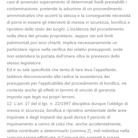
casi di avvenuto superamento di determinati livelli prestabiliti i
contaminazione, pretende la adozione di un provvedimento
amministrativo che accerti la stessa e la conseguente necessità
di porre in essere gli interventi di messa in sicurezza, bonifica e
ripristino dello stato dei luoghi. L’incidenza del procedimento
nella sfera del privato proprietario, seppur nei soli limiti
patrimoniali poc’anzi chiariti, implica necessariamente un
particolare rigore nella verifica dei relativi presupposti, onde
non estendere la portata dell’onere oltre le previsioni dello
stesso legislatore.
Ed è su tale specificità che tenta di fare leva l’appellante,
laddove disconoscendo alla radice la sussistenza dei
presupposti per l’applicabilità del procedimento di bonifica, ne
contesta anche gli effetti in termini di vincolo di garanzia
imposto ope legis sui propri terreni.
12. L’art. 17 del d.lgs. n. 22/1997 disciplina dunque l’obbligo di
messa in sicurezza, bonifica e ripristino ambientale delle aree
inquinate e degli impianti dai quali deriva il pericolo di
inquinamento a carico di colui che, anche accidentalmente,
abbia contribuito a determinarlo (comma 2); indi individua nella
comunicazione effettuata al Comune dai soggetti e organi