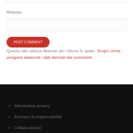
Website
Questo sito utilizza Akismet per ridurre lo spam.
Scopri come
vengono elaborati i dati derivati dai commenti
.
Informativa privacy
Esonero di responsabilità
Collaborazioni