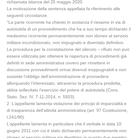
richiamata istanza del 25 maggio 2020.
La motivazione della sentenza appellata fa riferimento alle
seguenti circostanze.
“La parte ricorrente ha chiesto in sostanza il riesame in via di
autotutela di un provvedimento che ha a suo tempo dichiarato il
medesimo ricorrente permanentemente non idoneo al servizio
militare incondizionato, non impugnato e diventato definitivo.
La procedura per la constatazione del silenzio – rifiuto non può
essere utilizzata per ottenere la riapertura di procedimenti già
definiti in sede amministrativa ovvero per rimettere in
discussione provvedimenti ormai divenuti inoppugnabili e non
sussiste l’obbligo dell’amministrazione di provvedere
allorquando l’interessato, attraverso la procedura predetta,
abbia sollecitato l’esercizio del potere di autotutela (Cons.
Stato, Sez. IV, 7-11-2014, n. 5503).
2. L’appellante lamenta violazione dei principi di imparzialità e
di trasparenza dell’attività amministrativa (art. 97 Costituzione,
l.241/90).
L’appellante lamenta in particolare che il verbale in data 10
giugno 2011 con cui è stato dichiarato permanentemente non
idoneo al servizio militare sia illegittimo in quanto due membri