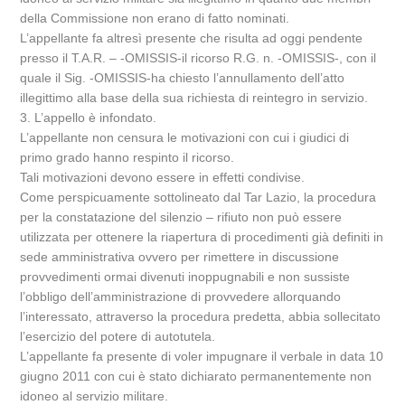
della Commissione non erano di fatto nominati.
L’appellante fa altresì presente che risulta ad oggi pendente
presso il T.A.R. – -OMISSIS-il ricorso R.G. n. -OMISSIS-, con il
quale il Sig. -OMISSIS-ha chiesto l’annullamento dell’atto
illegittimo alla base della sua richiesta di reintegro in servizio.
3. L’appello è infondato.
L’appellante non censura le motivazioni con cui i giudici di
primo grado hanno respinto il ricorso.
Tali motivazioni devono essere in effetti condivise.
Come perspicuamente sottolineato dal Tar Lazio, la procedura
per la constatazione del silenzio – rifiuto non può essere
utilizzata per ottenere la riapertura di procedimenti già definiti in
sede amministrativa ovvero per rimettere in discussione
provvedimenti ormai divenuti inoppugnabili e non sussiste
l’obbligo dell’amministrazione di provvedere allorquando
l’interessato, attraverso la procedura predetta, abbia sollecitato
l’esercizio del potere di autotutela.
L’appellante fa presente di voler impugnare il verbale in data 10
giugno 2011 con cui è stato dichiarato permanentemente non
idoneo al servizio militare.