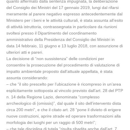
quanto affermato dalla sentenza impugnata, la deliberazione
del Consiglio dei Ministri del 17 gennaio 2019, lungi dal rifarsi
meramente al parere negativo espresso antecedentemente dal
Ministero per i beni e le attività culturali, è stata assunta all’esito
di attività istruttoria, contrassegnata in particolare da riunioni
svoltesi presso il Dipartimento del coordinamento
amministrativo della Presidenza del Consiglio dei Ministri in
data 14 febbraio, 11 giugno e 13 luglio 2018, con assunzione di
ulteriori atti e pareri.
La decisione di “non sussistenza” delle condizioni per
consentire la prosecuzione del procedimento di valutazione di
impatto ambientale proposto dall’attuale appellata, è stata
assunta considerando:
– che “il sito prescelto per l’ubicazione è ricompreso in un’area
esplicitamente sottoposta al vincolo previsto dall’art. 28 del PTP
n. 14 della Regione Lazio, denominata “complesso
arrcheologico di (omissis)”, dal quale il sito dell’intervento dista
circa 200 metri”, e che il citato art. 28 “pone il divieto di erigere
nuove costruzioni, aprire strade ed operare trasformazioni alla
morfologia dei luoghi per un raggio di 500 metri”;
– che tale disciplina di tutela “risulta ribadita anche dall’art. 7,