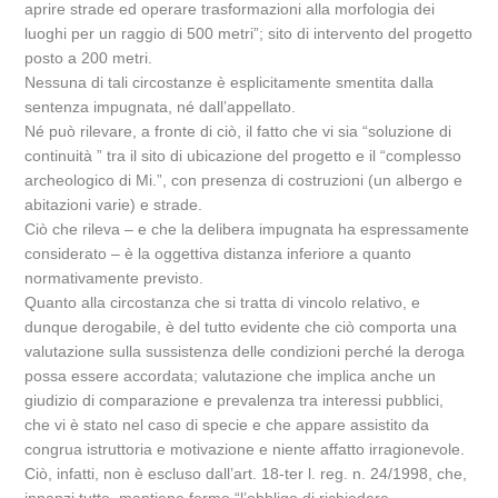
aprire strade ed operare trasformazioni alla morfologia dei
luoghi per un raggio di 500 metri”; sito di intervento del progetto
posto a 200 metri.
Nessuna di tali circostanze è esplicitamente smentita dalla
sentenza impugnata, né dall’appellato.
Né può rilevare, a fronte di ciò, il fatto che vi sia “soluzione di
continuità ” tra il sito di ubicazione del progetto e il “complesso
archeologico di Mi.”, con presenza di costruzioni (un albergo e
abitazioni varie) e strade.
Ciò che rileva – e che la delibera impugnata ha espressamente
considerato – è la oggettiva distanza inferiore a quanto
normativamente previsto.
Quanto alla circostanza che si tratta di vincolo relativo, e
dunque derogabile, è del tutto evidente che ciò comporta una
valutazione sulla sussistenza delle condizioni perché la deroga
possa essere accordata; valutazione che implica anche un
giudizio di comparazione e prevalenza tra interessi pubblici,
che vi è stato nel caso di specie e che appare assistito da
congrua istruttoria e motivazione e niente affatto irragionevole.
Ciò, infatti, non è escluso dall’art. 18-ter l. reg. n. 24/1998, che,