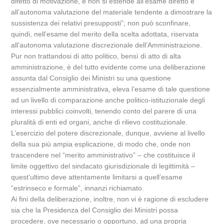
difetto di motivazione, e non si estende all’esame diretto e
all’autonoma valutazione del materiale tendente a dimostrare la
sussistenza dei relativi presupposti”; non può sconfinare,
quindi, nell’esame del merito della scelta adottata, riservata
all’autonoma valutazione discrezionale dell’Amministrazione.
Pur non trattandosi di atto politico, bensì di atto di alta
amministrazione, è del tutto evidente come una deliberazione
assunta dal Consiglio dei Ministri su una questione
essenzialmente amministrativa, eleva l’esame di tale questione
ad un livello di comparazione anche politico-istituzionale degli
interessi pubblici coinvolti, tenendo conto del parere di una
pluralità di enti ed organi, anche di rilievo costituzionale.
L’esercizio del potere discrezionale, dunque, avviene al livello
della sua più ampia esplicazione, di modo che, onde non
trascendere nel “merito amministrativo” – che costituisce il
limite oggettivo del sindacato giurisdizionale di legittimità –
quest’ultimo deve attentamente limitarsi a quell’esame
“estrinseco e formale”, innanzi richiamato.
Ai fini della deliberazione, inoltre, non vi è ragione di escludere
sia che la Presidenza del Consiglio dei Ministri possa
procedere, ove necessario o opportuno, ad una propria