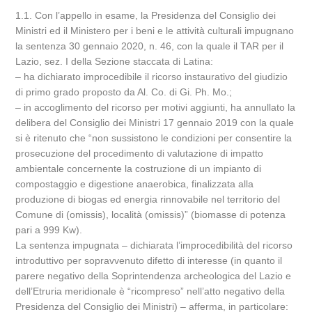
1.1. Con l’appello in esame, la Presidenza del Consiglio dei
Ministri ed il Ministero per i beni e le attività culturali impugnano
la sentenza 30 gennaio 2020, n. 46, con la quale il TAR per il
Lazio, sez. I della Sezione staccata di Latina:
– ha dichiarato improcedibile il ricorso instaurativo del giudizio
di primo grado proposto da Al. Co. di Gi. Ph. Mo.;
– in accoglimento del ricorso per motivi aggiunti, ha annullato la
delibera del Consiglio dei Ministri 17 gennaio 2019 con la quale
si è ritenuto che “non sussistono le condizioni per consentire la
prosecuzione del procedimento di valutazione di impatto
ambientale concernente la costruzione di un impianto di
compostaggio e digestione anaerobica, finalizzata alla
produzione di biogas ed energia rinnovabile nel territorio del
Comune di (omissis), località (omissis)” (biomasse di potenza
pari a 999 Kw).
La sentenza impugnata – dichiarata l’improcedibilità del ricorso
introduttivo per sopravvenuto difetto di interesse (in quanto il
parere negativo della Soprintendenza archeologica del Lazio e
dell’Etruria meridionale è “ricompreso” nell’atto negativo della
Presidenza del Consiglio dei Ministri) – afferma, in particolare: