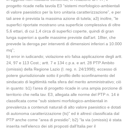
progetto ricade nella tavola E3 “sistemi morfologico-ambientali
di valore paesistico per la loro unitaria caratterizzazione”, e per
tali aree è prevista la massima azione di tutela; a3) inoltre, “le
superfici riportate mostrano una superficie complessiva di oltre
5,6 ettari, di cui 1,4 circa di superfici coperte, quindi di gran
lunga superiori a quelle massime previste dall’art. 18ter, che
prevede la deroga per interventi di dimensioni inferiori a 10.000
mq”;
b) error in iudicando; violazione e/o falsa applicazione degli artt.
24, 97 e 113 Cost.; artt. 7 e 134 c.p.a. e art. 28 PTP Ambito
(omissis) della Regione Lazio (l. reg. n. 24/1998); eccesso di
potere giurisdizionale sotto il profilo dello sconfinamento del
sindacato di legittimità nella sfera del merito amministrativo; ciò
in quanto: b1) l’area di progetto ricade in una ampia porzione di
territorio che nella tav. E3, allegata alle norme del PTP n. 14 è
classificata come “sub sistemi morfologico-ambientali in
prevalenza a contenuti naturali di alto valore paesistico e dotati
di autonoma caratterizzazione (ts)” ed è altresì classificata dal
PTP anche come “area di presidio”; b2) “la via (omissis) è stata
inserita nell’elenco dei siti proposti dall’Italia per il