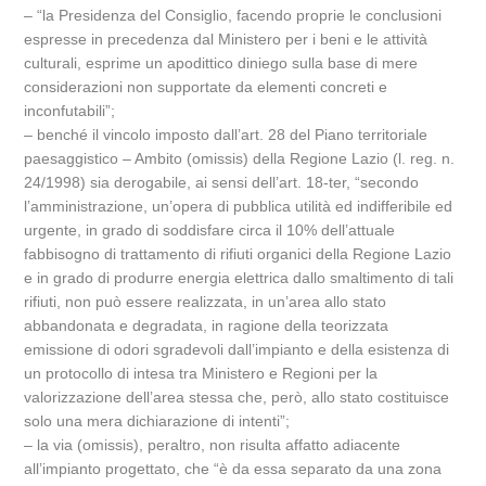
– “la Presidenza del Consiglio, facendo proprie le conclusioni
espresse in precedenza dal Ministero per i beni e le attività
culturali, esprime un apodittico diniego sulla base di mere
considerazioni non supportate da elementi concreti e
inconfutabili”;
– benché il vincolo imposto dall’art. 28 del Piano territoriale
paesaggistico – Ambito (omissis) della Regione Lazio (l. reg. n.
24/1998) sia derogabile, ai sensi dell’art. 18-ter, “secondo
l’amministrazione, un’opera di pubblica utilità ed indifferibile ed
urgente, in grado di soddisfare circa il 10% dell’attuale
fabbisogno di trattamento di rifiuti organici della Regione Lazio
e in grado di produrre energia elettrica dallo smaltimento di tali
rifiuti, non può essere realizzata, in un’area allo stato
abbandonata e degradata, in ragione della teorizzata
emissione di odori sgradevoli dall’impianto e della esistenza di
un protocollo di intesa tra Ministero e Regioni per la
valorizzazione dell’area stessa che, però, allo stato costituisce
solo una mera dichiarazione di intenti”;
– la via (omissis), peraltro, non risulta affatto adiacente
all’impianto progettato, che “è da essa separato da una zona