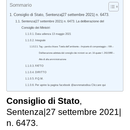
Sommario
Consiglio di Stato, Sentenza|27 settembre 2021| n. 6473.
Sentenza|27 settembre 2021| n. 6473. La deliberazione del
Consiglio dei Ministri
Data udienza 13 maggio 2021
Integrale
Tag – parola chiave: Tutela dell’ambiente – Impianto di compostaggio – VIA –
Deliberazione adottata dal consiglio dei ministri ex art. 14-quater l. 241/1990 –
Atto di alta amministrazione
FATTO
DIRITTO
P.Q.M.
Per aprire la pagina facebook @avvrenatodisa Cliccare qui
Consiglio di Stato
,
Sentenza|27 settembre 2021|
n. 6473.