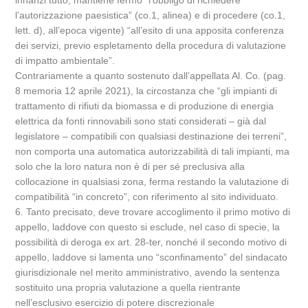
innanzi tutto, mantiene fermo “l’obbligo di richiedere
l’autorizzazione paesistica” (co.1, alinea) e di procedere (co.1,
lett. d), all’epoca vigente) “all’esito di una apposita conferenza
dei servizi, previo espletamento della procedura di valutazione
di impatto ambientale”.
Contrariamente a quanto sostenuto dall’appellata Al. Co. (pag.
8 memoria 12 aprile 2021), la circostanza che “gli impianti di
trattamento di rifiuti da biomassa e di produzione di energia
elettrica da fonti rinnovabili sono stati considerati – già dal
legislatore – compatibili con qualsiasi destinazione dei terreni”,
non comporta una automatica autorizzabilità di tali impianti, ma
solo che la loro natura non è di per sé preclusiva alla
collocazione in qualsiasi zona, ferma restando la valutazione di
compatibilità “in concreto”, con riferimento al sito individuato.
6. Tanto precisato, deve trovare accoglimento il primo motivo di
appello, laddove con questo si esclude, nel caso di specie, la
possibilità di deroga ex art. 28-ter, nonché il secondo motivo di
appello, laddove si lamenta uno “sconfinamento” del sindacato
giurisdizionale nel merito amministrativo, avendo la sentenza
sostituito una propria valutazione a quella rientrante
nell’esclusivo esercizio di potere discrezionale