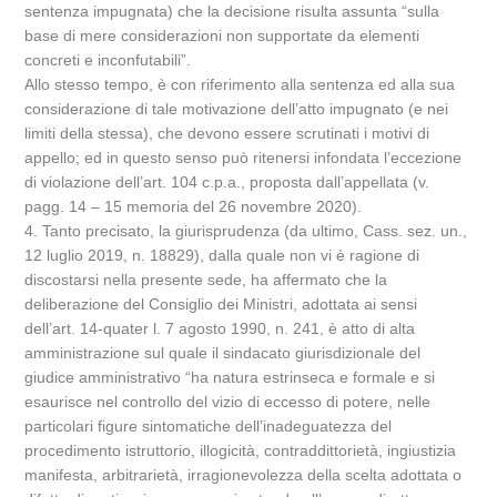
sentenza impugnata) che la decisione risulta assunta “sulla
base di mere considerazioni non supportate da elementi
concreti e inconfutabili”.
Allo stesso tempo, è con riferimento alla sentenza ed alla sua
considerazione di tale motivazione dell’atto impugnato (e nei
limiti della stessa), che devono essere scrutinati i motivi di
appello; ed in questo senso può ritenersi infondata l’eccezione
di violazione dell’art. 104 c.p.a., proposta dall’appellata (v.
pagg. 14 – 15 memoria del 26 novembre 2020).
4. Tanto precisato, la giurisprudenza (da ultimo, Cass. sez. un.,
12 luglio 2019, n. 18829), dalla quale non vi è ragione di
discostarsi nella presente sede, ha affermato che la
deliberazione del Consiglio dei Ministri, adottata ai sensi
dell’art. 14-quater l. 7 agosto 1990, n. 241, è atto di alta
amministrazione sul quale il sindacato giurisdizionale del
giudice amministrativo “ha natura estrinseca e formale e si
esaurisce nel controllo del vizio di eccesso di potere, nelle
particolari figure sintomatiche dell’inadeguatezza del
procedimento istruttorio, illogicità, contraddittorietà, ingiustizia
manifesta, arbitrarietà, irragionevolezza della scelta adottata o