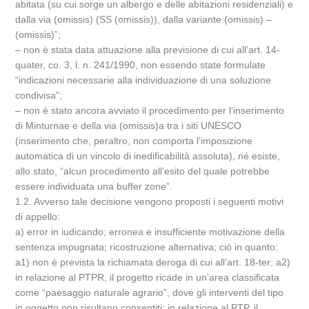
abitata (su cui sorge un albergo e delle abitazioni residenziali) e
dalla via (omissis) (SS (omissis)), dalla variante (omissis) –
(omissis)”;
– non è stata data attuazione alla previsione di cui all’art. 14-
quater, co. 3, l. n. 241/1990, non essendo state formulate
“indicazioni necessarie alla individuazione di una soluzione
condivisa”;
– non è stato ancora avviato il procedimento per l’inserimento
di Minturnae e della via (omissis)a tra i siti UNESCO
(inserimento che, peraltro, non comporta l’imposizione
automatica di un vincolo di inedificabilità assoluta), né esiste,
allo stato, “alcun procedimento all’esito del quale potrebbe
essere individuata una buffer zone”.
1.2. Avverso tale decisione vengono proposti i seguenti motivi
di appello:
a) error in iudicando; erronea e insufficiente motivazione della
sentenza impugnata; ricostruzione alternativa; ciò in quanto:
a1) non è prevista la richiamata deroga di cui all’art. 18-ter; a2)
in relazione al PTPR, il progetto ricade in un’area classificata
come “paesaggio naturale agrario”, dove gli interventi del tipo
in oggetto non risultano consentiti; in relazione al PTP, il