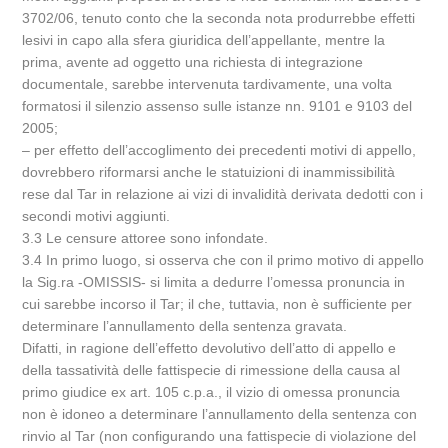
3702/06, tenuto conto che la seconda nota produrrebbe effetti
lesivi in capo alla sfera giuridica dell’appellante, mentre la
prima, avente ad oggetto una richiesta di integrazione
documentale, sarebbe intervenuta tardivamente, una volta
formatosi il silenzio assenso sulle istanze nn. 9101 e 9103 del
2005;
– per effetto dell’accoglimento dei precedenti motivi di appello,
dovrebbero riformarsi anche le statuizioni di inammissibilità
rese dal Tar in relazione ai vizi di invalidità derivata dedotti con i
secondi motivi aggiunti.
3.3 Le censure attoree sono infondate.
3.4 In primo luogo, si osserva che con il primo motivo di appello
la Sig.ra -OMISSIS- si limita a dedurre l’omessa pronuncia in
cui sarebbe incorso il Tar; il che, tuttavia, non è sufficiente per
determinare l’annullamento della sentenza gravata.
Difatti, in ragione dell’effetto devolutivo dell’atto di appello e
della tassatività delle fattispecie di rimessione della causa al
primo giudice ex art. 105 c.p.a., il vizio di omessa pronuncia
non è idoneo a determinare l’annullamento della sentenza con
rinvio al Tar (non configurando una fattispecie di violazione del