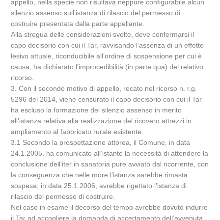
appello, nella specie non risultava neppure configurabile alcun
silenzio assenso sull’istanza di rilascio del permesso di
costruire presentata dalla parte appellante.
Alla stregua delle considerazioni svolte, deve confermarsi il
capo decisorio con cui il Tar, ravvisando l’assenza di un effetto
lesivo attuale, riconducibile all’ordine di sospensione per cui è
causa, ha dichiarato l’improcedibilità (in parte qua) del relativo
ricorso.
3. Con il secondo motivo di appello, recato nel ricorso n. r.g.
5296 del 2014, viene censurato il capo decisorio con cui il Tar
ha escluso la formazione del silenzio assenso in merito
all’istanza relativa alla realizzazione del ricovero attrezzi in
ampliamento al fabbricato rurale esistente.
3.1 Secondo la prospettazione attorea, il Comune, in data
24.1.2005, ha comunicato all’istante la necessità di attendere la
conclusione dell’iter in sanatoria pure avviato dal ricorrente, con
la conseguenza che nelle more l’istanza sarebbe rimasta
sospesa; in data 25.1.2006, avrebbe rigettato l’istanza di
rilascio del permesso di costruire.
Nel caso in esame il decorso del tempo avrebbe dovuto indurre
il Tar ad accogliere la domanda di accertamento dell’avvenuta