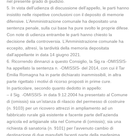
nel presente grado di giudizio.
5. In vista dell’udienza di discussione dell’appello, le parti hanno
insistito nelle rispettive conclusioni con il deposito di memorie
difensive. L’Amministrazione comunale ha depositato una
sentenza penale, sulla cui base ha pure svolto le proprie difese.
Con note di udienza entrambe le parti hanno chiesto la
decisione della controversia. L’Amministrazione comunale ha
eccepito, altresì, la tardività della memoria depositata
dall’appellante in data 14 giugno 2021.
6. Ricorrendo dinnanzi a questo Consiglio, la Sig.ra -OMISSIS-
ha appellato la sentenza n. -OMISSIS- del 2014, con cui il Tar
Emilia Romagna ha in parte dichiarato inammissibili, in altra
parte rigettato i motivi di ricorso proposti in prime cure.
In particolare, secondo quanto dedotto in appello:
– il Sig. -OMISSIS- in data 9.12.2004 ha presentato al Comune
di (omissis) sia un’istanza di rilascio del permesso di costruire
(n. 9103) per un ricovero attrezzi in ampliamento ad un
fabbricato rurale già esistente e facente parte dell’azienda
agricola ed artigianale sita nel Comune di (omissis); sia una
richiesta di sanatoria (n. 9101) per l’avvenuto cambio di
destinazione di due manufatti facenti parte della medesima