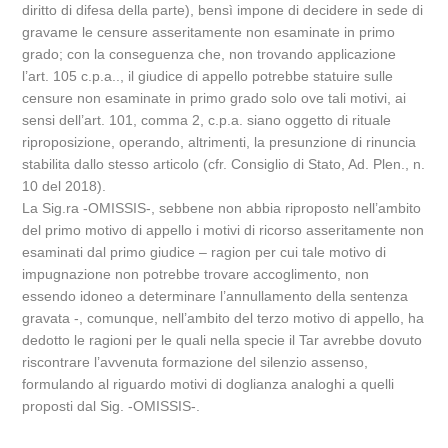
diritto di difesa della parte), bensì impone di decidere in sede di
gravame le censure asseritamente non esaminate in primo
grado; con la conseguenza che, non trovando applicazione
l’art. 105 c.p.a.., il giudice di appello potrebbe statuire sulle
censure non esaminate in primo grado solo ove tali motivi, ai
sensi dell’art. 101, comma 2, c.p.a. siano oggetto di rituale
riproposizione, operando, altrimenti, la presunzione di rinuncia
stabilita dallo stesso articolo (cfr. Consiglio di Stato, Ad. Plen., n.
10 del 2018).
La Sig.ra -OMISSIS-, sebbene non abbia riproposto nell’ambito
del primo motivo di appello i motivi di ricorso asseritamente non
esaminati dal primo giudice – ragion per cui tale motivo di
impugnazione non potrebbe trovare accoglimento, non
essendo idoneo a determinare l’annullamento della sentenza
gravata -, comunque, nell’ambito del terzo motivo di appello, ha
dedotto le ragioni per le quali nella specie il Tar avrebbe dovuto
riscontrare l’avvenuta formazione del silenzio assenso,
formulando al riguardo motivi di doglianza analoghi a quelli
proposti dal Sig. -OMISSIS-.