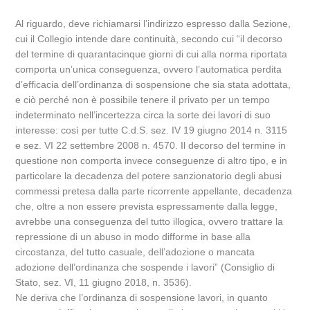
Al riguardo, deve richiamarsi l’indirizzo espresso dalla Sezione,
cui il Collegio intende dare continuità, secondo cui “il decorso
del termine di quarantacinque giorni di cui alla norma riportata
comporta un’unica conseguenza, ovvero l’automatica perdita
d’efficacia dell’ordinanza di sospensione che sia stata adottata,
e ciò perché non è possibile tenere il privato per un tempo
indeterminato nell’incertezza circa la sorte dei lavori di suo
interesse: così per tutte C.d.S. sez. IV 19 giugno 2014 n. 3115
e sez. VI 22 settembre 2008 n. 4570. Il decorso del termine in
questione non comporta invece conseguenze di altro tipo, e in
particolare la decadenza del potere sanzionatorio degli abusi
commessi pretesa dalla parte ricorrente appellante, decadenza
che, oltre a non essere prevista espressamente dalla legge,
avrebbe una conseguenza del tutto illogica, ovvero trattare la
repressione di un abuso in modo difforme in base alla
circostanza, del tutto casuale, dell’adozione o mancata
adozione dell’ordinanza che sospende i lavori” (Consiglio di
Stato, sez. VI, 11 giugno 2018, n. 3536).
Ne deriva che l’ordinanza di sospensione lavori, in quanto