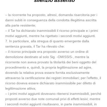
silenzio assenso
– la ricorrente ha proposto, altresì, domanda risarcitoria per i
danni subiti in conseguenza della condotta illegittima ascritta
alla parte resistente;
– il Tar ha dichiarato inammissibili il ricorso principale e i primi
motivi aggiunti, mentre ha rigettato i secondi motivi aggiunti.
7. In particolare, alla stregua di quanto emergente dalla
sentenza gravata, il Tar ha rilevato che:
– il ricorso principale era proposto avverso un ordine di
demolizione destinato al solo Sig. -OMISSIS-, mentre la
ricorrente non aveva provato la titolarità dei beni oggetto del
procedimento e, quindi, la propria legittimazione ad agire,
dovendo la relativa prova essere fornita esclusivamente
attraverso la certificazione dei registri immobiliari; per l’effetto, il
ricorso doveva essere dichiarato inammissibile per difetto di
legittimazione attiva;
– i primi motivi aggiunti dovevano ritenersi inammissibili, perché
proposti avverso due note comunali privi di effetti lesivi; mentre
i secondi motivi aggiunti risultavano, in parte inammissibili, in