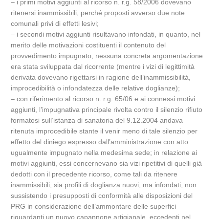
– i primi motivi aggiunti al ricorso n. r.g. 58/2006 dovevano
ritenersi inammissibili, perché proposti avverso due note
comunali privi di effetti lesivi;
– i secondi motivi aggiunti risultavano infondati, in quanto, nel
merito delle motivazioni costituenti il contenuto del
provvedimento impugnato, nessuna concreta argomentazione
era stata sviluppata dal ricorrente (mentre i vizi di legittimità
derivata dovevano rigettarsi in ragione dell’inammissibilità,
improcedibilità o infondatezza delle relative doglianze);
– con riferimento al ricorso n. r.g. 65/06 e ai connessi motivi
aggiunti, l’impugnativa principale rivolta contro il silenzio rifiuto
formatosi sull’istanza di sanatoria del 9.12.2004 andava
ritenuta improcedibile stante il venir meno di tale silenzio per
effetto del diniego espresso dall’amministrazione con atto
ugualmente impugnato nella medesima sede; in relazione ai
motivi aggiunti, essi concernevano sia vizi ripetitivi di quelli già
dedotti con il precedente ricorso, come tali da ritenere
inammissibili, sia profili di doglianza nuovi, ma infondati, non
sussistendo i presupposti di conformità alle disposizioni del
PRG in considerazione dell’ammontare delle superfici
riguardanti un nuovo capannone artigianale, eccedenti nel