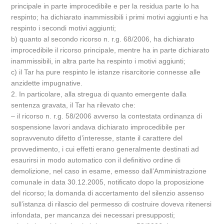
principale in parte improcedibile e per la residua parte lo ha
respinto; ha dichiarato inammissibili i primi motivi aggiunti e ha
respinto i secondi motivi aggiunti;
b) quanto al secondo ricorso n. r.g. 68/2006, ha dichiarato
improcedibile il ricorso principale, mentre ha in parte dichiarato
inammissibili, in altra parte ha respinto i motivi aggiunti;
c) il Tar ha pure respinto le istanze risarcitorie connesse alle
anzidette impugnative.
2. In particolare, alla stregua di quanto emergente dalla
sentenza gravata, il Tar ha rilevato che:
– il ricorso n. r.g. 58/2006 avverso la contestata ordinanza di
sospensione lavori andava dichiarato improcedibile per
sopravvenuto difetto d’interesse, stante il carattere del
provvedimento, i cui effetti erano generalmente destinati ad
esaurirsi in modo automatico con il definitivo ordine di
demolizione, nel caso in esame, emesso dall’Amministrazione
comunale in data 30.12.2005, notificato dopo la proposizione
del ricorso; la domanda di accertamento del silenzio assenso
sull’istanza di rilascio del permesso di costruire doveva ritenersi
infondata, per mancanza dei necessari presupposti;