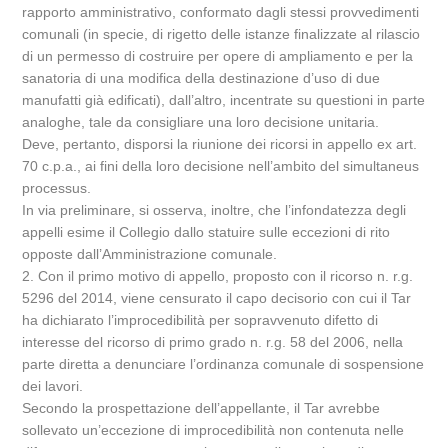
rapporto amministrativo, conformato dagli stessi provvedimenti
comunali (in specie, di rigetto delle istanze finalizzate al rilascio
di un permesso di costruire per opere di ampliamento e per la
sanatoria di una modifica della destinazione d’uso di due
manufatti già edificati), dall’altro, incentrate su questioni in parte
analoghe, tale da consigliare una loro decisione unitaria.
Deve, pertanto, disporsi la riunione dei ricorsi in appello ex art.
70 c.p.a., ai fini della loro decisione nell’ambito del simultaneus
processus.
In via preliminare, si osserva, inoltre, che l’infondatezza degli
appelli esime il Collegio dallo statuire sulle eccezioni di rito
opposte dall’Amministrazione comunale.
2. Con il primo motivo di appello, proposto con il ricorso n. r.g.
5296 del 2014, viene censurato il capo decisorio con cui il Tar
ha dichiarato l’improcedibilità per sopravvenuto difetto di
interesse del ricorso di primo grado n. r.g. 58 del 2006, nella
parte diretta a denunciare l’ordinanza comunale di sospensione
dei lavori.
Secondo la prospettazione dell’appellante, il Tar avrebbe
sollevato un’eccezione di improcedibilità non contenuta nelle