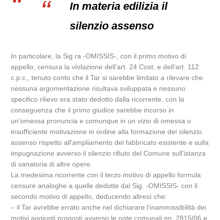
In materia edilizia il
silenzio assenso
In particolare, la Sig.ra -OMISSIS-, con il primo motivo di
appello, censura la violazione dell’art. 24 Cost. e dell’art. 112
c.p.c., tenuto conto che il Tar si sarebbe limitato a rilevare che
nessuna argomentazione risultava sviluppata e nessuno
specifico rilievo era stato dedotto dalla ricorrente, con la
conseguenza che il primo giudice sarebbe incorso in
un’omessa pronuncia e comunque in un vizio di omessa o
insufficiente motivazione in ordine alla formazione del silenzio
assenso rispetto all’ampliamento del fabbricato esistente e sulla
impugnazione avverso il silenzio rifiuto del Comune sull’istanza
di sanatoria di altre opere.
La medesima ricorrente con il terzo motivo di appello formula
censure analoghe a quelle dedotte dal Sig. -OMISSIS- con il
secondo motivo di appello, deducendo altresì che:
– il Tar avrebbe errato anche nel dichiarare l’inammissibilità dei
motivi aggiunti proposti avverso le note comunali nn. 2815/06 e