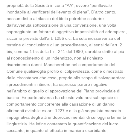
proprietà della Società in zona “AA”, ovvero “perifluviale
inondabile al verificarsi dell’evento di piena”. D’altro canto,
nessun diritto al rilascio del titolo potrebbe scaturire
dall’avvenuta sottoscrizione di una convenzione, una volta
sopraggiunto un fattore di oggettiva impossibilità ad adempiere,
siccome previsto dall’art. 1256 c.c. La sola inosservanza del
termine di conclusione di un procedimento, ai sensi dell’art. 2
bis, comma 1 bis della l. n. 241 del 1990, darebbe diritto al più
al riconoscimento di un indennizzo, non al richiesto
risarcimento danni. Mancherebbe nel comportamento del
Comune qualsivoglia profilo di colpevolezza, come dimostrato
dalla circostanza che esso, proprio allo scopo di salvaguardare
i procedimenti in itinere, ha espresso parere negativo
nell’ambito di quello di approvazione del Piano provinciale di
bacino. Ex parte adversa ha chiesto valutarsi sub specie di
comportamento concorrente alla causazione di un danno
altrimenti evitabile ex art. 1227 c.c. la già segnalata mancata
impugnativa degli atti endoprocedimentali di cui oggi si lamenta
l’ingiustizia. Ha infine contestato la quantificazione del lucro
cessante, in quanto effettuata in maniera esorbitante,