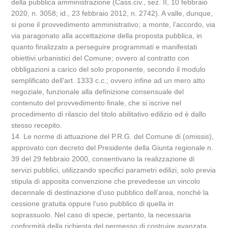
della pubblica amministrazione (Cass.civ., sez. II, 10 febbraio
2020, n. 3058; id., 23 febbraio 2012, n. 2742). A valle, dunque,
si pone il provvedimento amministrativo; a monte, l’accordo, via
via paragonato alla accettazione della proposta pubblica, in
quanto finalizzato a perseguire programmati e manifestati
obiettivi urbanistici del Comune; ovvero al contratto con
obbligazioni a carico del solo proponente, secondo il modulo
semplificato dell’art. 1333 c.c.; ovvero infine ad un mero atto
negoziale, funzionale alla definizione consensuale del
contenuto del provvedimento finale, che si iscrive nel
procedimento di rilascio del titolo abilitativo edilizio ed è dallo
stesso recepito.
14. Le norme di attuazione del P.R.G. del Comune di (omissis),
approvato con decreto del Presidente della Giunta regionale n.
39 del 29 febbraio 2000, consentivano la realizzazione di
servizi pubblici, utilizzando specifici parametri edilizi, solo previa
stipula di apposita convenzione che prevedesse un vincolo
decennale di destinazione d’uso pubblico dell’area, nonché la
cessione gratuita oppure l’uso pubblico di quella in
soprassuolo. Nel caso di specie, pertanto, la necessaria
conformità della richiesta del permesso di costruire avanzata