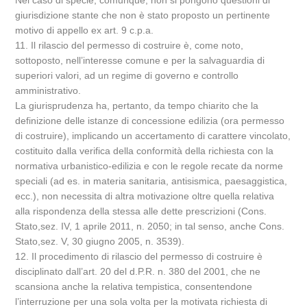
Nel caso di specie, comunque, non si pongono questioni di
giurisdizione stante che non è stato proposto un pertinente
motivo di appello ex art. 9 c.p.a.
11. Il rilascio del permesso di costruire è, come noto,
sottoposto, nell’interesse comune e per la salvaguardia di
superiori valori, ad un regime di governo e controllo
amministrativo.
La giurisprudenza ha, pertanto, da tempo chiarito che la
definizione delle istanze di concessione edilizia (ora permesso
di costruire), implicando un accertamento di carattere vincolato,
costituito dalla verifica della conformità della richiesta con la
normativa urbanistico-edilizia e con le regole recate da norme
speciali (ad es. in materia sanitaria, antisismica, paesaggistica,
ecc.), non necessita di altra motivazione oltre quella relativa
alla rispondenza della stessa alle dette prescrizioni (Cons.
Stato,sez. IV, 1 aprile 2011, n. 2050; in tal senso, anche Cons.
Stato,sez. V, 30 giugno 2005, n. 3539).
12. Il procedimento di rilascio del permesso di costruire è
disciplinato dall’art. 20 del d.P.R. n. 380 del 2001, che ne
scansiona anche la relativa tempistica, consentendone
l’interruzione per una sola volta per la motivata richiesta di