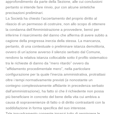
approfondimento da parte della Sezione, alle cui conclusioni
pertanto si intende fare rinvio, pur con alcune sintetiche
precisazioni preliminari.
La Società ha chiesto l’accertamento del proprio diritto al
rilascio di un permesso di costruire, non allo scopo di ottenere
la condanna dell’Amministrazione a provvedere, bensì per
inferirne il risarcimento del danno che afferma di avere subito a
cagione della pregressa inerzia della stessa. La mancanza,
pertanto, di una contestuale o preliminare istanza demolitoria,
ovvero di un’azione avverso il silenzio serbato dal Comune,
rendono la relativa istanza collocabile sotto il profilo sistematico
tra le richieste di danno da “mero ritardo” ovvero da
“affidamento procedimentale mero”, nella particolare
configurazione per la quale l’inerzia amministrativa, protrattasi
oltre i tempi normativamente previsti (e nonostante un
contegno complessivamente affidante in precedenza serbato
dall’amministrazione), ha fatto sì che il richiedente non possa
più beneficiare in concreto del bene della vita cui ambiva a
causa di sopravvenienze di fatto o di diritto contrastanti con la
soddisfazione in forma specifica del suo interesse.
Tale inquadramento consente innanzi tutto di respingere le