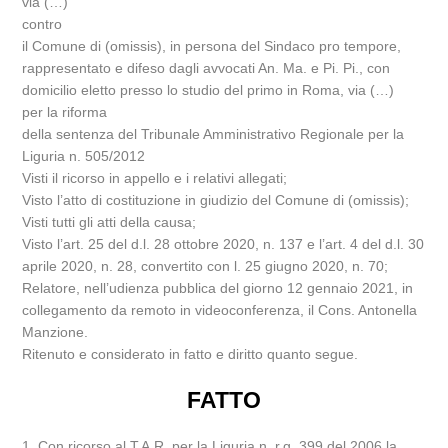
via (…)
contro
il Comune di (omissis), in persona del Sindaco pro tempore,
rappresentato e difeso dagli avvocati An. Ma. e Pi. Pi., con
domicilio eletto presso lo studio del primo in Roma, via (…)
per la riforma
della sentenza del Tribunale Amministrativo Regionale per la
Liguria n. 505/2012
Visti il ricorso in appello e i relativi allegati;
Visto l’atto di costituzione in giudizio del Comune di (omissis);
Visti tutti gli atti della causa;
Visto l’art. 25 del d.l. 28 ottobre 2020, n. 137 e l’art. 4 del d.l. 30
aprile 2020, n. 28, convertito con l. 25 giugno 2020, n. 70;
Relatore, nell’udienza pubblica del giorno 12 gennaio 2021, in
collegamento da remoto in videoconferenza, il Cons. Antonella
Manzione.
Ritenuto e considerato in fatto e diritto quanto segue.
FATTO
1. Con ricorso al T.A.R. per la Liguria n. r.g. 399 del 2006 la