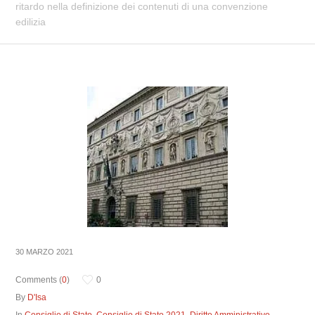
ritardo nella definizione dei contenuti di una convenzione
edilizia
30 MARZO 2021
Comments (
0
)
0
By
D'Isa