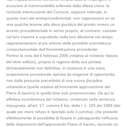
eccezioni di inammissibilità sollevate dalla difesa civica: le
richieste interlocutorie del Comune, seppure reiterate, in
quanto meri atti endoprocedimentali, non cagionavano ex se
una qualche lesione alla sfera giuridica del privato ovvero un
arresto procedimentale in senso proprio; al contrario, valutate
nel loro insieme e soprattutto nella loro diluizione nel tempo,
rappresentavano al più sintomi della possibile scorrettezza
comportamentale dell’Amministrazione procedente.
Perfino la nota del 6 febbraio 2006 (relativa al richiesto rilascio
del titolo edilizio), proprio in ragione della sua portata
dichiaratamente non definitiva, si risolveva in una mera
sospensione procedurale ispirata da esigenze di opportunità,
non dalla presunta precettività di una nuova disciplina
urbanistica (quella relativa all’imminente approvazione del
Piano di bacino) in quella fase solo preannunciata. Da qui la
effettiva inconferenza del richiamo, contenuto nella sentenza
impugnata, all’art. 17, comma 6 bis, della l. n. 183 del 1989 (del
quale per mero refuso è riportato solo il comma), che prevede
effettivamente la possibilità di fissare in salvaguardia l’efficacia
delle disposizioni dell’approvando Piano di bacino, secondo un