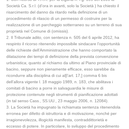
Società Ca. S.r.l. (d’ora in avanti, solo la Società ) ha chiesto il
risarcimento del danno da ritardo nella definizione di un
procedimento di rilascio di un permesso di costruire per la
realizzazione di un parcheggio sotterraneo su un terreno di sua
proprietà nel Comune di (omissis).
2. Il Tribunale adito, con sentenza n. 505 del 6 aprile 2012, ha
respinto il ricorso ritenendo impossibile sindacare l’opportunità
delle richieste dell’Amministrazione che hanno comportato la
dilatazione dei tempi di definizione della prevista convenzione
urbanistica; quanto al richiamo da ultimo al Piano provinciale di
bacino, seppure non pienamente efficace, esso sarebbe da
ricondurre alla disciplina di cui al[l’art. 17,] comma 6 bis
dell’allora vigente l. 18 maggio 1989, n. 183, che abilitava i
comitati di bacino a porre in salvaguardia le misure di
protezione contenute negli strumenti di pianificazione adottati
(in tal senso Cass., SS.UU., 23 maggio 2006, n. 12084).
3. La Società ha impugnato la richiamata sentenza ritenendola
erronea per difetto di istruttoria e di motivazione, nonché per
irragionevolezza, illogicità manifesta, contraddittorietà e
eccesso di potere. In particolare, lo sviluppo del procedimento