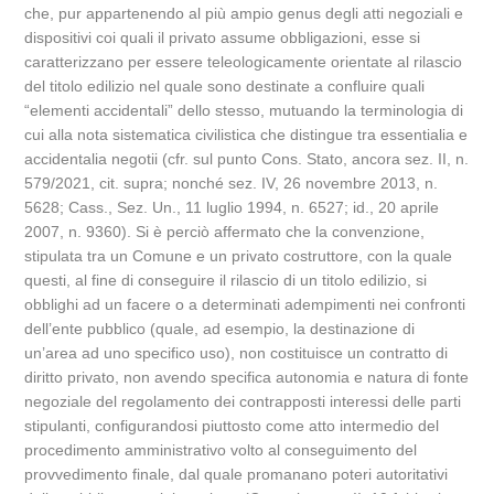
che, pur appartenendo al più ampio genus degli atti negoziali e
dispositivi coi quali il privato assume obbligazioni, esse si
caratterizzano per essere teleologicamente orientate al rilascio
del titolo edilizio nel quale sono destinate a confluire quali
“elementi accidentali” dello stesso, mutuando la terminologia di
cui alla nota sistematica civilistica che distingue tra essentialia e
accidentalia negotii (cfr. sul punto Cons. Stato, ancora sez. II, n.
579/2021, cit. supra; nonché sez. IV, 26 novembre 2013, n.
5628; Cass., Sez. Un., 11 luglio 1994, n. 6527; id., 20 aprile
2007, n. 9360). Si è perciò affermato che la convenzione,
stipulata tra un Comune e un privato costruttore, con la quale
questi, al fine di conseguire il rilascio di un titolo edilizio, si
obblighi ad un facere o a determinati adempimenti nei confronti
dell’ente pubblico (quale, ad esempio, la destinazione di
un’area ad uno specifico uso), non costituisce un contratto di
diritto privato, non avendo specifica autonomia e natura di fonte
negoziale del regolamento dei contrapposti interessi delle parti
stipulanti, configurandosi piuttosto come atto intermedio del
procedimento amministrativo volto al conseguimento del
provvedimento finale, dal quale promanano poteri autoritativi