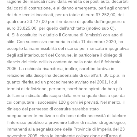
ragione dei mancati ricavi dalla vendita dei posti auto, decurtati
dai costi di costruzione, e al danno emergente, pari agli onorari
dei due tecnici incaricati, per un totale di euro 67.252,00, dei
quali euro 33.427,00 per il rimborso di quello dell’ingegnere e
euro 33.825,00, per quello dell’architetto (motivo sub C).
4. Si è costituito in giudizio il Comune di (omissis) con atto di
stile. Con successiva memoria in data 11 dicembre 2020, ha
eccepito la inammissibilità del ricorso per mancata impugnativa
degli atti interlocutori del Comune, in particolare il diniego di
rilascio del titolo edilizio contenuto nella nota del 6 febbraio
2006. La richiesta risarcitoria, inoltre, sarebbe tardiva in
relazione alla disciplina decadenziale di cui all’art. 30 c.p.a. in
quanto riferita ad un procedimento avviato nel 2001, i cui
termini di definizione, pertanto, sarebbero spirati da ben più
dell’anno indicato allo scopo dalla norma quale dies a quo da
cui computare i successivi 120 giorni ivi previsti. Nel merito, il
diniego del permesso di costruire sarebbe stato
adeguatamente motivato sulla base della necessità di tutelare
l’interesse pubblico a prevenire fattori di rischio idrogeologico,
immanenti alla segnalazione della Provincia di Imperia del 23
novembre 2005, circa la imminente collocazione dell’area di