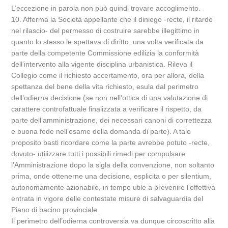
L’eccezione in parola non può quindi trovare accoglimento.
10. Afferma la Società appellante che il diniego -recte, il ritardo
nel rilascio- del permesso di costruire sarebbe illegittimo in
quanto lo stesso le spettava di diritto, una volta verificata da
parte della competente Commissione edilizia la conformità
dell’intervento alla vigente disciplina urbanistica. Rileva il
Collegio come il richiesto accertamento, ora per allora, della
spettanza del bene della vita richiesto, esula dal perimetro
dell’odierna decisione (se non nell’ottica di una valutazione di
carattere controfattuale finalizzata a verificare il rispetto, da
parte dell’amministrazione, dei necessari canoni di correttezza
e buona fede nell’esame della domanda di parte). A tale
proposito basti ricordare come la parte avrebbe potuto -recte,
dovuto- utilizzare tutti i possibili rimedi per compulsare
l’Amministrazione dopo la sigla della convenzione, non soltanto
prima, onde ottenerne una decisione, esplicita o per silentium,
autonomamente azionabile, in tempo utile a prevenire l’effettiva
entrata in vigore delle contestate misure di salvaguardia del
Piano di bacino provinciale.
Il perimetro dell’odierna controversia va dunque circoscritto alla