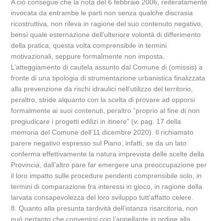
A ciò consegue che la nota del 6 febbraio 2006, reiteratamente
invocata da entrambe le parti non senza qualche discrasia
ricostruttiva, non rileva in ragione del suo contenuto negativo,
bensì quale esternazione dell’ulteriore volontà di differimento
della pratica, questa volta comprensibile in termini
motivazionali, seppure formalmente non imposta.
L’atteggiamento di cautela assunto dal Comune di (omissis) a
fronte di una tipologia di strumentazione urbanistica finalizzata
alla prevenzione da rischi idraulici nell’utilizzo del territorio,
peraltro, stride alquanto con la scelta di provare ad opporsi
formalmente ai suoi contenuti, peraltro “proprio al fine di non
pregiudicare i progetti edilizi in itinere” (v. pag. 17 della
memoria del Comune dell’11 dicembre 2020). Il richiamato
parere negativo espresso sul Piano, infatti, se da un lato
conferma effettivamente la natura imprevista delle scelte della
Provincia, dall’altro pare far emergere una preoccupazione per
il loro impatto sulle procedure pendenti comprensibile solo, in
termini di comparazione fra interessi in gioco, in ragione della
larvata consapevolezza del loro sviluppo tutt’affatto celere.
8. Quanto alla presunta tardività dell’istanza risarcitoria, non
può pertanto che convenirsi con l’appellante in ordine alla