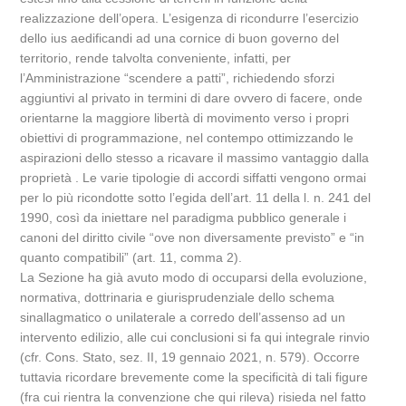
realizzazione dell’opera. L’esigenza di ricondurre l’esercizio
dello ius aedificandi ad una cornice di buon governo del
territorio, rende talvolta conveniente, infatti, per
l’Amministrazione “scendere a patti”, richiedendo sforzi
aggiuntivi al privato in termini di dare ovvero di facere, onde
orientarne la maggiore libertà di movimento verso i propri
obiettivi di programmazione, nel contempo ottimizzando le
aspirazioni dello stesso a ricavare il massimo vantaggio dalla
proprietà . Le varie tipologie di accordi siffatti vengono ormai
per lo più ricondotte sotto l’egida dell’art. 11 della l. n. 241 del
1990, così da iniettare nel paradigma pubblico generale i
canoni del diritto civile “ove non diversamente previsto” e “in
quanto compatibili” (art. 11, comma 2).
La Sezione ha già avuto modo di occuparsi della evoluzione,
normativa, dottrinaria e giurisprudenziale dello schema
sinallagmatico o unilaterale a corredo dell’assenso ad un
intervento edilizio, alle cui conclusioni si fa qui integrale rinvio
(cfr. Cons. Stato, sez. II, 19 gennaio 2021, n. 579). Occorre
tuttavia ricordare brevemente come la specificità di tali figure
(fra cui rientra la convenzione che qui rileva) risieda nel fatto