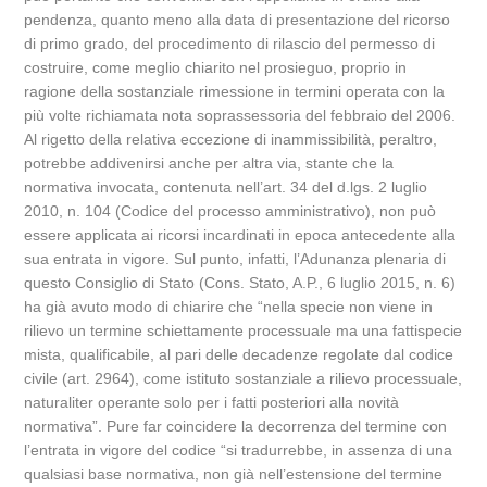
pendenza, quanto meno alla data di presentazione del ricorso
di primo grado, del procedimento di rilascio del permesso di
costruire, come meglio chiarito nel prosieguo, proprio in
ragione della sostanziale rimessione in termini operata con la
più volte richiamata nota soprassessoria del febbraio del 2006.
Al rigetto della relativa eccezione di inammissibilità, peraltro,
potrebbe addivenirsi anche per altra via, stante che la
normativa invocata, contenuta nell’art. 34 del d.lgs. 2 luglio
2010, n. 104 (Codice del processo amministrativo), non può
essere applicata ai ricorsi incardinati in epoca antecedente alla
sua entrata in vigore. Sul punto, infatti, l’Adunanza plenaria di
questo Consiglio di Stato (Cons. Stato, A.P., 6 luglio 2015, n. 6)
ha già avuto modo di chiarire che “nella specie non viene in
rilievo un termine schiettamente processuale ma una fattispecie
mista, qualificabile, al pari delle decadenze regolate dal codice
civile (art. 2964), come istituto sostanziale a rilievo processuale,
naturaliter operante solo per i fatti posteriori alla novità
normativa”. Pure far coincidere la decorrenza del termine con
l’entrata in vigore del codice “si tradurrebbe, in assenza di una
qualsiasi base normativa, non già nell’estensione del termine