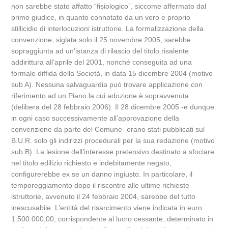
non sarebbe stato affatto “fisiologico”, siccome affermato dal
primo giudice, in quanto connotato da un vero e proprio
stillicidio di interlocuzioni istruttorie. La formalizzazione della
convenzione, siglata solo il 25 novembre 2005, sarebbe
sopraggiunta ad un’istanza di rilascio del titolo risalente
addirittura all’aprile del 2001, nonché conseguita ad una
formale diffida della Società, in data 15 dicembre 2004 (motivo
sub A). Nessuna salvaguardia può trovare applicazione con
riferimento ad un Piano la cui adozione è sopravvenuta
(delibera del 28 febbraio 2006). Il 28 dicembre 2005 -e dunque
in ogni caso successivamente all’approvazione della
convenzione da parte del Comune- erano stati pubblicati sul
B.U.R. solo gli indirizzi procedurali per la sua redazione (motivo
sub B). La lesione dell’interesse pretensivo destinato a sfociare
nel titolo edilizio richiesto e indebitamente negato,
configurerebbe ex se un danno ingiusto. In particolare, il
temporeggiamento dopo il riscontro alle ultime richieste
istruttorie, avvenuto il 24 febbraio 2004, sarebbe del tutto
inescusabile. L’entità del risarcimento viene indicata in euro
1.500.000,00, corrispondente al lucro cessante, determinato in