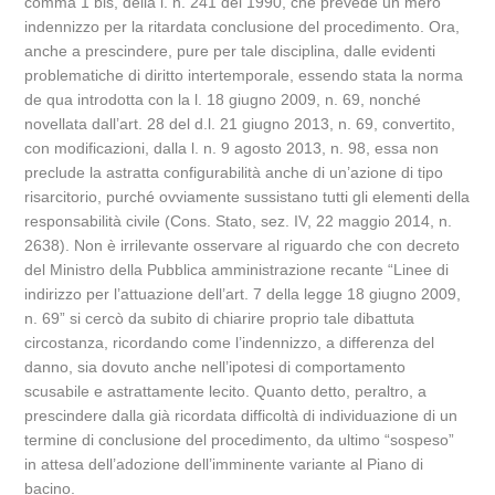
comma 1 bis, della l. n. 241 del 1990, che prevede un mero
indennizzo per la ritardata conclusione del procedimento. Ora,
anche a prescindere, pure per tale disciplina, dalle evidenti
problematiche di diritto intertemporale, essendo stata la norma
de qua introdotta con la l. 18 giugno 2009, n. 69, nonché
novellata dall’art. 28 del d.l. 21 giugno 2013, n. 69, convertito,
con modificazioni, dalla l. n. 9 agosto 2013, n. 98, essa non
preclude la astratta configurabilità anche di un’azione di tipo
risarcitorio, purché ovviamente sussistano tutti gli elementi della
responsabilità civile (Cons. Stato, sez. IV, 22 maggio 2014, n.
2638). Non è irrilevante osservare al riguardo che con decreto
del Ministro della Pubblica amministrazione recante “Linee di
indirizzo per l’attuazione dell’art. 7 della legge 18 giugno 2009,
n. 69” si cercò da subito di chiarire proprio tale dibattuta
circostanza, ricordando come l’indennizzo, a differenza del
danno, sia dovuto anche nell’ipotesi di comportamento
scusabile e astrattamente lecito. Quanto detto, peraltro, a
prescindere dalla già ricordata difficoltà di individuazione di un
termine di conclusione del procedimento, da ultimo “sospeso”
in attesa dell’adozione dell’imminente variante al Piano di
bacino.