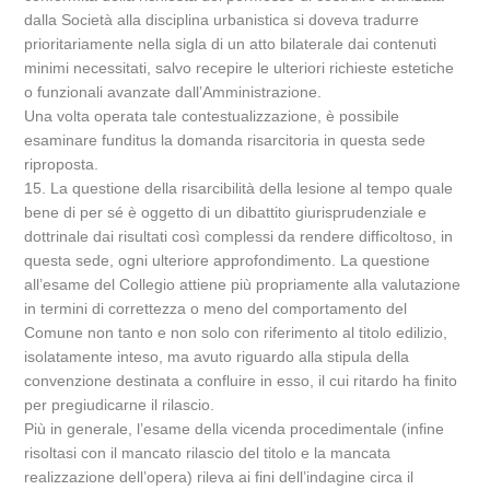
dalla Società alla disciplina urbanistica si doveva tradurre
prioritariamente nella sigla di un atto bilaterale dai contenuti
minimi necessitati, salvo recepire le ulteriori richieste estetiche
o funzionali avanzate dall’Amministrazione.
Una volta operata tale contestualizzazione, è possibile
esaminare funditus la domanda risarcitoria in questa sede
riproposta.
15. La questione della risarcibilità della lesione al tempo quale
bene di per sé è oggetto di un dibattito giurisprudenziale e
dottrinale dai risultati così complessi da rendere difficoltoso, in
questa sede, ogni ulteriore approfondimento. La questione
all’esame del Collegio attiene più propriamente alla valutazione
in termini di correttezza o meno del comportamento del
Comune non tanto e non solo con riferimento al titolo edilizio,
isolatamente inteso, ma avuto riguardo alla stipula della
convenzione destinata a confluire in esso, il cui ritardo ha finito
per pregiudicarne il rilascio.
Più in generale, l’esame della vicenda procedimentale (infine
risoltasi con il mancato rilascio del titolo e la mancata
realizzazione dell’opera) rileva ai fini dell’indagine circa il