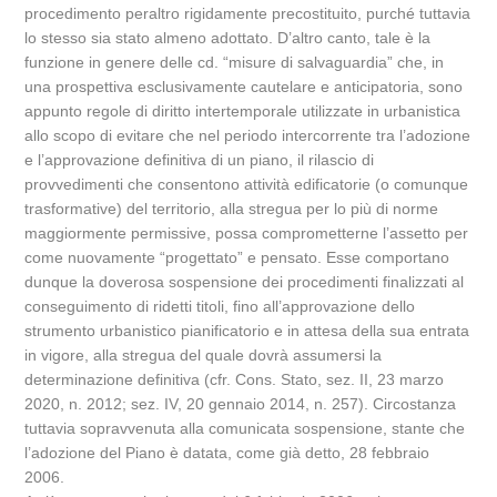
procedimento peraltro rigidamente precostituito, purché tuttavia
lo stesso sia stato almeno adottato. D’altro canto, tale è la
funzione in genere delle cd. “misure di salvaguardia” che, in
una prospettiva esclusivamente cautelare e anticipatoria, sono
appunto regole di diritto intertemporale utilizzate in urbanistica
allo scopo di evitare che nel periodo intercorrente tra l’adozione
e l’approvazione definitiva di un piano, il rilascio di
provvedimenti che consentono attività edificatorie (o comunque
trasformative) del territorio, alla stregua per lo più di norme
maggiormente permissive, possa comprometterne l’assetto per
come nuovamente “progettato” e pensato. Esse comportano
dunque la doverosa sospensione dei procedimenti finalizzati al
conseguimento di ridetti titoli, fino all’approvazione dello
strumento urbanistico pianificatorio e in attesa della sua entrata
in vigore, alla stregua del quale dovrà assumersi la
determinazione definitiva (cfr. Cons. Stato, sez. II, 23 marzo
2020, n. 2012; sez. IV, 20 gennaio 2014, n. 257). Circostanza
tuttavia sopravvenuta alla comunicata sospensione, stante che
l’adozione del Piano è datata, come già detto, 28 febbraio
2006.