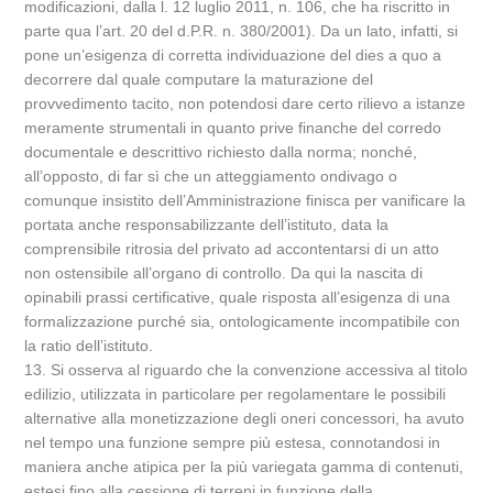
modificazioni, dalla l. 12 luglio 2011, n. 106, che ha riscritto in
parte qua l’art. 20 del d.P.R. n. 380/2001). Da un lato, infatti, si
pone un’esigenza di corretta individuazione del dies a quo a
decorrere dal quale computare la maturazione del
provvedimento tacito, non potendosi dare certo rilievo a istanze
meramente strumentali in quanto prive finanche del corredo
documentale e descrittivo richiesto dalla norma; nonché,
all’opposto, di far sì che un atteggiamento ondivago o
comunque insistito dell’Amministrazione finisca per vanificare la
portata anche responsabilizzante dell’istituto, data la
comprensibile ritrosia del privato ad accontentarsi di un atto
non ostensibile all’organo di controllo. Da qui la nascita di
opinabili prassi certificative, quale risposta all’esigenza di una
formalizzazione purché sia, ontologicamente incompatibile con
la ratio dell’istituto.
13. Si osserva al riguardo che la convenzione accessiva al titolo
edilizio, utilizzata in particolare per regolamentare le possibili
alternative alla monetizzazione degli oneri concessori, ha avuto
nel tempo una funzione sempre più estesa, connotandosi in
maniera anche atipica per la più variegata gamma di contenuti,
estesi fino alla cessione di terreni in funzione della