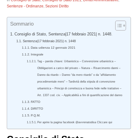
In
Consiglio di Stato
,
Consiglio di Stato 2021
,
Diritto Amministrativo
,
Sentenze - Ordinanze
,
Sezioni Diritto
Sommario
Consiglio di Stato, Sentenza|17 febbraio 2021| n. 1448.
Sentenza|17 febbraio 2021| n. 1448
Data udienza 12 gennaio 2021
Integrale
Tag – parola chiave: Urbanistica – Convenzione urbanistica –
Obbligazioni a carico del privato – Natura – Risarcimento danni –
Danno da ritardo – Danno “da mero ritardo” o da “affidamento
procedimentale mero” – Tardività della stipula di convenzione
urbanistica – Principi di correttezza e buona fede nelle trattative –
Art. 1337 cod. civ. – Applicabilità a fini di quantificazione del danno
FATTO
DIRITTO
P.Q.M.
Per aprire la pagina facebook @avvrenatodisa Cliccare qui