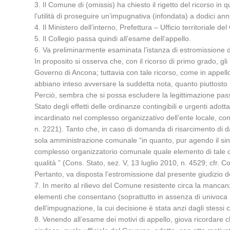
3. Il Comune di (omissis) ha chiesto il rigetto del ricorso i
l’utilità di proseguire un’impugnativa (infondata) a dodici 
4. Il Ministero dell’interno, Prefettura – Ufficio territoriale 
5. Il Collegio passa quindi all’esame dell’appello.
6. Va preliminarmente esaminata l’istanza di estromissione dal
In proposito si osserva che, con il ricorso di primo grado, gl
Governo di Ancona; tuttavia con tale ricorso, come in appel
abbiano inteso avversare la suddetta nota, quanto piuttosto m
Perciò, sembra che si possa escludere la legittimazione pass
Stato degli effetti delle ordinanze contingibili e urgenti ado
incardinato nel complesso organizzativo dell’ente locale, con 
n. 2221). Tanto che, in caso di domanda di risarcimento di dan
sola amministrazione comunale “in quanto, pur agendo il sinda
complesso organizzatorio comunale quale elemento di tale co
qualità ” (Cons. Stato, sez. V, 13 luglio 2010, n. 4529; cfr. 
Pertanto, va disposta l’estromissione dal presente giudizio del
7. In merito al rilievo del Comune resistente circa la mancanza
elementi che consentano (soprattutto in assenza di univoca ma
dell’impugnazione, la cui decisione è stata anzi dagli stessi
8. Venendo all’esame dei motivi di appello, giova ricordare ch