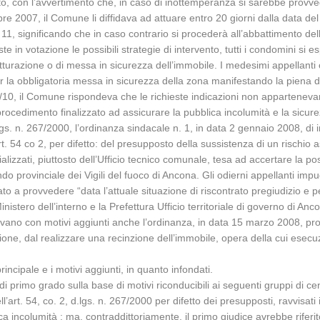
cato, con l’avvertimento che, in caso di inottemperanza si sarebbe provve
bre 2007, il Comune li diffidava ad attuare entro 20 giorni dalla data d
, significando che in caso contrario si procederà all’abbattimento del
n votazione le possibili strategie di intervento, tutti i condomini si es
trutturazione o di messa in sicurezza dell’immobile. I medesimi appellan
per la obbligatoria messa in sicurezza della zona manifestando la piena di
/10, il Comune rispondeva che le richieste indicazioni non appartenev
rocedimento finalizzato ad assicurare la pubblica incolumità e la sicure
.lgs. n. 267/2000, l’ordinanza sindacale n. 1, in data 2 gennaio 2008, di 
rt. 54 co 2, per difetto: del presupposto della sussistenza di un rischio 
alizzati, piuttosto dell’Ufficio tecnico comunale, tesa ad accertare la poss
 provinciale dei Vigili del fuoco di Ancona. Gli odierni appellanti imp
to a provvedere “data l’attuale situazione di riscontrato pregiudizio e p
nistero dell’interno e la Prefettura Ufficio territoriale di governo di Anc
vano con motivi aggiunti anche l’ordinanza, in data 15 marzo 2008, prot.
ione, dal realizzare una recinzione dell’immobile, opera della cui esecu
rincipale e i motivi aggiunti, in quanto infondati.
di primo grado sulla base di motivi riconducibili ai seguenti gruppi di ce
ll’art. 54, co. 2, d.lgs. n. 267/2000 per difetto dei presupposti, ravvisati 
ncolumità ; ma, contraddittoriamente, il primo giudice avrebbe riferito il 