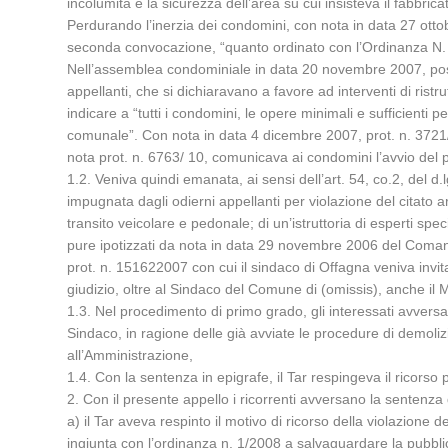
incolumità e la sicurezza dell’area su cui insisteva il fabbri
Perdurando l’inerzia dei condomini, con nota in data 27 otto
seconda convocazione, “quanto ordinato con l’Ordinanza N. 11
Nell’assemblea condominiale in data 20 novembre 2007, poste i
appellanti, che si dichiaravano a favore ad interventi di ris
indicare a “tutti i condomini, le opere minimali e sufficienti 
comunale”. Con nota in data 4 dicembre 2007, prot. n. 3721
nota prot. n. 6763/ 10, comunicava ai condomini l’avvio del p
1.2. Veniva quindi emanata, ai sensi dell’art. 54, co.2, del d
impugnata dagli odierni appellanti per violazione del citato a
transito veicolare e pedonale; di un’istruttoria di esperti speci
pure ipotizzati da nota in data 29 novembre 2006 del Comando
prot. n. 151622007 con cui il sindaco di Offagna veniva invita
giudizio, oltre al Sindaco del Comune di (omissis), anche il Mi
1.3. Nel procedimento di primo grado, gli interessati avversa
Sindaco, in ragione delle già avviate le procedure di demoliz
all’Amministrazione,
1.4. Con la sentenza in epigrafe, il Tar respingeva il ricorso p
2. Con il presente appello i ricorrenti avversano la sentenza 
a) il Tar aveva respinto il motivo di ricorso della violazione de
ingiunta con l’ordinanza n. 1/2008 a salvaguardare la pubblica i