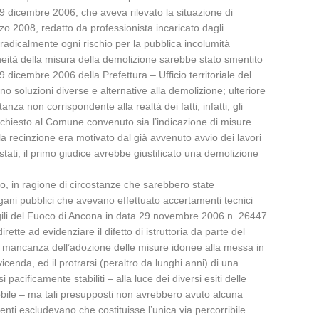
 9 dicembre 2006, che aveva rilevato la situazione di
arzo 2008, redatto da professionista incaricato dagli
adicalmente ogni rischio per la pubblica incolumità
neità della misura della demolizione sarebbe stato smentito
dicembre 2006 della Prefettura – Ufficio territoriale del
o soluzioni diverse e alternative alla demolizione; ulteriore
nza non corrispondente alla realtà dei fatti; infatti, gli
o chiesto al Comune convenuto sia l’indicazione di misure
e la recinzione era motivato dal già avvenuto avvio dei lavori
stati, il primo giudice avrebbe giustificato una demolizione
ficio, in ragione di circostanze che sarebbero state
 organi pubblici che avevano effettuato accertamenti tecnici
igili del Fuoco di Ancona in data 29 novembre 2006 n. 26447
ette ad evidenziare il difetto di istruttoria da parte del
, in mancanza dell’adozione delle misure idonee alla messa in
icenda, ed il protrarsi (peraltro da lunghi anni) di una
pacificamente stabiliti – alla luce dei diversi esiti delle
mmobile – ma tali presupposti non avrebbero avuto alcuna
enti escludevano che costituisse l’unica via percorribile.