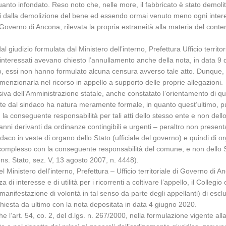
n quanto infondato. Reso noto che, nelle more, il fabbricato è stato demo
anni dalla demolizione del bene ed essendo ormai venuto meno ogni intere
del Governo di Ancona, rilevata la propria estraneità alla materia del cont
 giudizio formulata dal Ministero dell’interno, Prefettura Ufficio territ
i interessati avevano chiesto l’annullamento anche della nota, in data 9 d
lo, essi non hanno formulato alcuna censura avverso tale atto. Dunque, 
enzionarla nel ricorso in appello a supporto delle proprie allegazioni.
iva dell’Amministrazione statale, anche constatato l’orientamento di que
ttate dal sindaco ha natura meramente formale, in quanto quest’ultimo, pu
la conseguente responsabilità per tali atti dello stesso ente e non dello 
ni derivanti da ordinanze contingibili e urgenti – peraltro non presentat
co in veste di organo dello Stato (ufficiale del governo) e quindi di org
mplesso con la conseguente responsabilità del comune, e non dello Stat
Cons. Stato, sez. V, 13 agosto 2007, n. 4448).
 Ministero dell’interno, Prefettura – Ufficio territoriale di Governo di A
 di interesse e di utilità per i ricorrenti a coltivare l’appello, il Colle
nifestazione di volontà in tal senso da parte degli appellanti) di esclu
 chiesta da ultimo con la nota depositata in data 4 giugno 2020.
e l’art. 54, co. 2, del d.lgs. n. 267/2000, nella formulazione vigente al