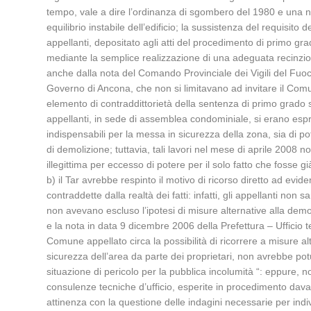
tempo, vale a dire l’ordinanza di sgombero del 1980 e una not
equilibrio instabile dell’edificio; la sussistenza del requisit
appellanti, depositato agli atti del procedimento di primo 
mediante la semplice realizzazione di una adeguata recinzion
anche dalla nota del Comando Provinciale dei Vigili del Fuoc
Governo di Ancona, che non si limitavano ad invitare il Comun
elemento di contraddittorietà della sentenza di primo grado sar
appellanti, in sede di assemblea condominiale, si erano espr
indispensabili per la messa in sicurezza della zona, sia di pot
di demolizione; tuttavia, tali lavori nel mese di aprile 2008 
illegittima per eccesso di potere per il solo fatto che fosse gi
b) il Tar avrebbe respinto il motivo di ricorso diretto ad eviden
contraddette dalla realtà dei fatti: infatti, gli appellanti non
non avevano escluso l’ipotesi di misure alternative alla de
e la nota in data 9 dicembre 2006 della Prefettura – Ufficio te
Comune appellato circa la possibilità di ricorrere a misure a
sicurezza dell’area da parte dei proprietari, non avrebbe potu
situazione di pericolo per la pubblica incolumità “: eppure, no
consulenze tecniche d’ufficio, esperite in procedimento davan
attinenza con la questione delle indagini necessarie per indiv