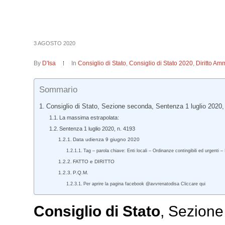
3 AGOSTO 2020
By
D'Isa
In
Consiglio di Stato
,
Consiglio di Stato 2020
,
Diritto Amm
Sommario
Consiglio di Stato, Sezione seconda, Sentenza 1 luglio 2020,
La massima estrapolata:
Sentenza 1 luglio 2020, n. 4193
Data udienza 9 giugno 2020
Tag – parola chiave: Enti locali – Ordinanze contingibili ed urgenti 
FATTO e DIRITTO
P.Q.M.
Per aprire la pagina facebook @avvrenatodisa Cliccare qui
Consiglio di Stato
, Sezione