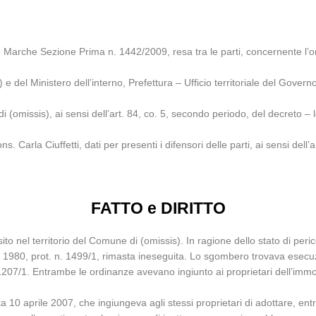
 Marche Sezione Prima n. 1442/2009, resa tra le parti, concernente l’or
s) e del Ministero dell’interno, Prefettura – Ufficio territoriale del Gover
i (omissis), ai sensi dell’art. 84, co. 5, secondo periodo, del decreto 
s. Carla Ciuffetti, dati per presenti i difensori delle parti, ai sensi de
FATTO e DIRITTO
ito nel territorio del Comune di (omissis). In ragione dello stato di peric
 1980, prot. n. 1499/1, rimasta ineseguita. Lo sgombero trovava esecuzi
1207/1. Entrambe le ordinanze avevano ingiunto ai proprietari dell’immobil
a 10 aprile 2007, che ingiungeva agli stessi proprietari di adottare, ent