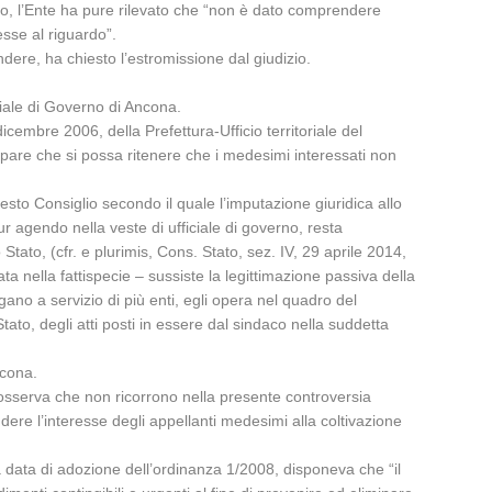
lito, l’Ente ha pure rilevato che “non è dato comprendere
sse al riguardo”.
endere, ha chiesto l’estromissione dal giudizio.
oriale di Governo di Ancona.
icembre 2006, della Prefettura-Ufficio territoriale del
pare che si possa ritenere che i medesimi interessati non
sto Consiglio secondo il quale l’imputazione giuridica allo
r agendo nella veste di ufficiale di governo, resta
Stato, (cfr. e plurimis, Cons. Stato, sez. IV, 29 aprile 2014,
a nella fattispecie – sussiste la legittimazione passiva della
ano a servizio di più enti, egli opera nel quadro del
o, degli atti posti in essere dal sindaco nella suddetta
ncona.
gio osserva che non ricorrono nella presente controversia
dere l’interesse degli appellanti medesimi alla coltivazione
la data di adozione dell’ordinanza 1/2008, disponeva che “il