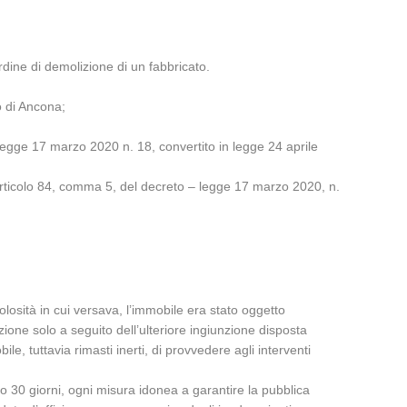
dine di demolizione di un fabbricato.
no di Ancona;
– legge 17 marzo 2020 n. 18, convertito in legge 24 aprile
ll’articolo 84, comma 5, del decreto – legge 17 marzo 2020, n.
olosità in cui versava, l’immobile era stato oggetto
one solo a seguito dell’ulteriore ingiunzione disposta
e, tuttavia rimasti inerti, di provvedere agli interventi
ro 30 giorni, ogni misura idonea a garantire la pubblica