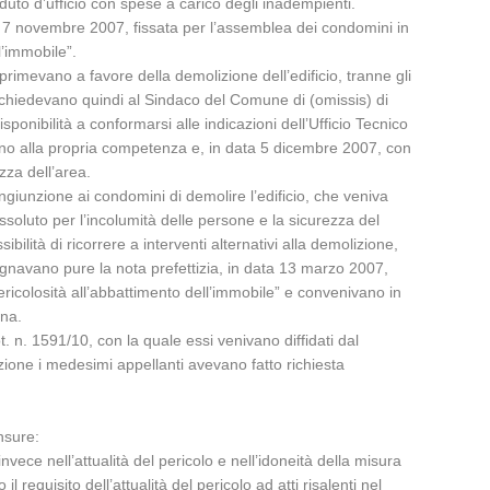
duto d’ufficio con spese a carico degli inadempienti.
el 7 novembre 2007, fissata per l’assemblea dei condomini in
l’immobile”.
primevano a favore della demolizione dell’edificio, tranne gli
ti chiedevano quindi al Sindaco del Comune di (omissis) di
sponibilità a conformarsi alle indicazioni dell’Ufficio Tecnico
ano alla propria competenza e, in data 5 dicembre 2007, con
zza dell’area.
ingiunzione ai condomini di demolire l’edificio, che veniva
assoluto per l’incolumità delle persone e la sicurezza del
ibilità di ricorrere a interventi alternativi alla demolizione,
ugnavano pure la nota prefettizia, in data 13 marzo 2007,
ericolosità all’abbattimento dell’immobile” e convenivano in
ona.
 n. 1591/10, con la quale essi venivano diffidati dal
zione i medesimi appellanti avevano fatto richiesta
nsure:
invece nell’attualità del pericolo e nell’idoneità della misura
requisito dell’attualità del pericolo ad atti risalenti nel