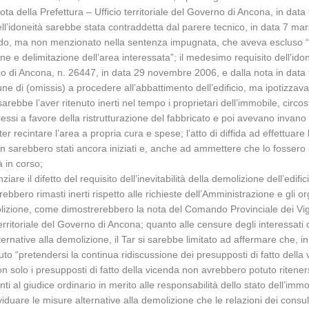
a della Prefettura – Ufficio territoriale del Governo di Ancona, in data
o dell’idoneità sarebbe stata contraddetta dal parere tecnico, in data 7 m
grado, ma non menzionato nella sentenza impugnata, che aveva escluso “r
e e delimitazione dell’area interessata”; il medesimo requisito dell’ido
o di Ancona, n. 26447, in data 29 novembre 2006, e dalla nota in data 9 
e di (omissis) a procedere all’abbattimento dell’edificio, ma ipotizzavan
ebbe l’aver ritenuto inerti nel tempo i proprietari dell’immobile, circosta
essi a favore della ristrutturazione del fabbricato e poi avevano invan
er recintare l’area a propria cura e spese; l’atto di diffida ad effettuar
non sarebbero stati ancora iniziati e, anche ad ammettere che lo fossero 
à in corso;
ziare il difetto del requisito dell’inevitabilità della demolizione dell’edi
 sarebbero rimasti inerti rispetto alle richieste dell’Amministrazione e gli
molizione, come dimostrerebbero la nota del Comando Provinciale dei V
rritoriale del Governo di Ancona; quanto alle censure degli interessati dir
lternative alla demolizione, il Tar si sarebbe limitato ad affermare che
to “pretendersi la continua ridiscussione dei presupposti di fatto della v
n solo i presupposti di fatto della vicenda non avrebbero potuto ritenersi 
ti al giudice ordinario in merito alle responsabilità dello stato dell’i
iduare le misure alternative alla demolizione che le relazioni dei consul