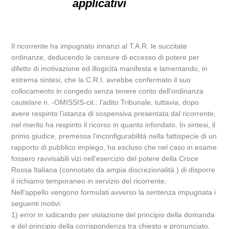
applicativi
Il ricorrente ha impugnato innanzi al T.A.R. le succitate
ordinanze, deducendo le censure di eccesso di potere per
difetto di motivazione ed illogicità manifesta e lamentando, in
estrema sintesi, che la C.R.I. avrebbe confermato il suo
collocamento in congedo senza tenere conto dell’ordinanza
cautelare n. -OMISSIS-cit.: l’adito Tribunale, tuttavia, dopo
avere respinto l’istanza di sospensiva presentata dal ricorrente,
nel merito ha respinto il ricorso in quanto infondato. In sintesi, il
primo giudice, premessa l’inconfigurabilità nella fattispecie di un
rapporto di pubblico impiego, ha escluso che nel caso in esame
fossero ravvisabili vizi nell’esercizio del potere della Croce
Rossa Italiana (connotato da ampia discrezionalità ) di disporre
il richiamo temporaneo in servizio del ricorrente.
Nell’appello vengono formulati avverso la sentenza impugnata i
seguenti motivi:
1) error in iudicando per violazione del principio della domanda
e del principio della corrispondenza tra chiesto e pronunciato,