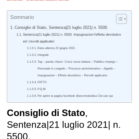
Sommario
Consiglio di Stato, Sentenza|21 luglio 2021| n. 5500.
Sentenza|21 luglio 2021| n. 5500. Impugnazioni l’effetto devolutivo
ed i risvolti applicativi
Data udienza 22 giugno 2021
Integrale
Tag – parola chiave: Croce rossa italiana – Pubblico impiego –
Personale in congedo – Processo amministrativo – Appello –
Impugnazioni – Effetto devolutivo – Risvolti applicativi
FATTO
P.Q.M.
Per aprire la pagina facebook @avvrenatodisa Cliccare qui
Consiglio di Stato
,
Sentenza|21 luglio 2021| n.
5500.