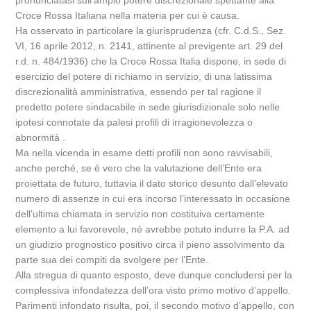
pronunciatasi sull’ampio potere discrezionale spettante alla
Croce Rossa Italiana nella materia per cui è causa.
Ha osservato in particolare la giurisprudenza (cfr. C.d.S., Sez.
VI, 16 aprile 2012, n. 2141, attinente al previgente art. 29 del
r.d. n. 484/1936) che la Croce Rossa Italia dispone, in sede di
esercizio del potere di richiamo in servizio, di una latissima
discrezionalità amministrativa, essendo per tal ragione il
predetto potere sindacabile in sede giurisdizionale solo nelle
ipotesi connotate da palesi profili di irragionevolezza o
abnormità .
Ma nella vicenda in esame detti profili non sono ravvisabili,
anche perché, se è vero che la valutazione dell’Ente era
proiettata de futuro, tuttavia il dato storico desunto dall’elevato
numero di assenze in cui era incorso l’interessato in occasione
dell’ultima chiamata in servizio non costituiva certamente
elemento a lui favorevole, né avrebbe potuto indurre la P.A. ad
un giudizio prognostico positivo circa il pieno assolvimento da
parte sua dei compiti da svolgere per l’Ente.
Alla stregua di quanto esposto, deve dunque concludersi per la
complessiva infondatezza dell’ora visto primo motivo d’appello.
Parimenti infondato risulta, poi, il secondo motivo d’appello, con