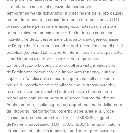
adeguata la motivazione dell’ordinanza impugnata secondo cui
le ripetute assenze dal servizio del personale
temporaneamente richiamato (a prescindere dalle loro cause)
hanno determinato, a carico delle unità territoriali della C.R.I.
presso cui tale personale è assegnato, notevoli disfunzioni
organizzative ed amministrative: il tutto, tenuto conto che
l’attività che detto personale è chiamato a svolgere consiste
nell’erogazione in turnazione di servizi in convenzione di utilità
pubblica (servizio 118, trasporto infermi, ecc.) e che, pertanto,
la suddetta attività deve essere sempre garantita.
La fondatezza e la condivisibilità dell’ora vista motivazione
dell’ordinanza commissariale impugnata rendono, dunque,
superflua l’analisi delle censure imperniate sulla presunta
natura di licenziamento disciplinare che la stessa avrebbe,
poiché tali censure, anche laddove fossero fondate, non
potrebbero comunque portare all’accoglimento del ricorso.
Analogamente, risulta superfluo l’approfondimento della natura
del rapporto intercorso tra l’odierno appellante e la Croce
Rossa Italiana, che peraltro il T.A.R. -OMISSIS-, oggetto
dell’appello successivo (R.G. n. 9964/2014), ha qualificato in
termini non di pubblico impiego, ma di mera prestazione di