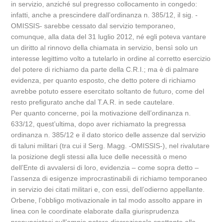
in servizio, anziché sul pregresso collocamento in congedo:
infatti, anche a prescindere dall’ordinanza n. 385/12, il sig. -
OMISSIS- sarebbe cessato dal servizio temporaneo,
comunque, alla data del 31 luglio 2012, né egli poteva vantare
un diritto al rinnovo della chiamata in servizio, bensì solo un
interesse legittimo volto a tutelarlo in ordine al corretto esercizio
del potere di richiamo da parte della C.R.I.; ma è di palmare
evidenza, per quanto esposto, che detto potere di richiamo
avrebbe potuto essere esercitato soltanto de futuro, come del
resto prefigurato anche dal T.A.R. in sede cautelare.
Per quanto concerne, poi la motivazione dell’ordinanza n.
633/12, quest’ultima, dopo aver richiamato la pregressa
ordinanza n. 385/12 e il dato storico delle assenze dal servizio
di taluni militari (tra cui il Serg. Magg. -OMISSIS-), nel rivalutare
la posizione degli stessi alla luce delle necessità o meno
dell’Ente di avvalersi di loro, evidenzia – come sopra detto –
l’assenza di esigenze improcrastinabili di richiamo temporaneo
in servizio dei citati militari e, con essi, dell’odierno appellante.
Orbene, l’obbligo motivazionale in tal modo assolto appare in
linea con le coordinate elaborate dalla giurisprudenza