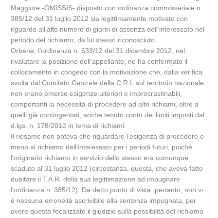
Maggiore -OMISSIS- disposto con ordinanza commissariale n.
385/12 del 31 luglio 2012 sia legittimamente motivato con
riguardo all’alto numero di giorni di assenza dell’interessato nel
periodo del richiamo, da lui stesso riconosciuto.
Orbene, l’ordinanza n. 633/12 del 31 dicembre 2012, nel
rivalutare la posizione dell’appellante, ne ha confermato il
collocamento in congedo con la motivazione che, dalla verifica
svolta dal Comitato Centrale della C.R.I. sul territorio nazionale,
non erano emerse esigenze ulteriori e improcrastinabili,
comportanti la necessità di procedere ad altri richiami, oltre a
quelli già contingentati, anche tenuto conto dei limiti imposti dal
d.lgs. n. 178/2012 in tema di richiami.
Il riesame non poteva che riguardare l’esigenza di procedere o
meno al richiamo dell’interessato per i periodi futuri, poiché
l’originario richiamo in servizio dello stesso era comunque
scaduto al 31 luglio 2012 (circostanza, questa, che aveva fatto
dubitare il T.A.R. della sua legittimazione ad impugnare
l’ordinanza n. 385/12). Da detto punto di vista, pertanto, non vi
è nessuna erroneità ascrivibile alla sentenza impugnata, per
avere questa focalizzato il giudizio sulla possibilità del richiamo