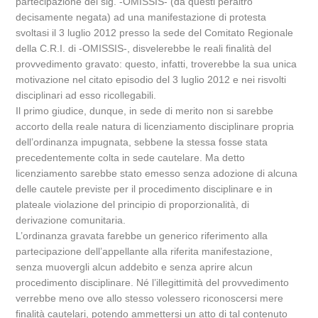
partecipazione del sig. -OMISSIS- (da questi peraltro
decisamente negata) ad una manifestazione di protesta
svoltasi il 3 luglio 2012 presso la sede del Comitato Regionale
della C.R.I. di -OMISSIS-, disvelerebbe le reali finalità del
provvedimento gravato: questo, infatti, troverebbe la sua unica
motivazione nel citato episodio del 3 luglio 2012 e nei risvolti
disciplinari ad esso ricollegabili.
Il primo giudice, dunque, in sede di merito non si sarebbe
accorto della reale natura di licenziamento disciplinare propria
dell’ordinanza impugnata, sebbene la stessa fosse stata
precedentemente colta in sede cautelare. Ma detto
licenziamento sarebbe stato emesso senza adozione di alcuna
delle cautele previste per il procedimento disciplinare e in
plateale violazione del principio di proporzionalità, di
derivazione comunitaria.
L’ordinanza gravata farebbe un generico riferimento alla
partecipazione dell’appellante alla riferita manifestazione,
senza muovergli alcun addebito e senza aprire alcun
procedimento disciplinare. Né l’illegittimità del provvedimento
verrebbe meno ove allo stesso volessero riconoscersi mere
finalità cautelari, potendo ammettersi un atto di tal contenuto