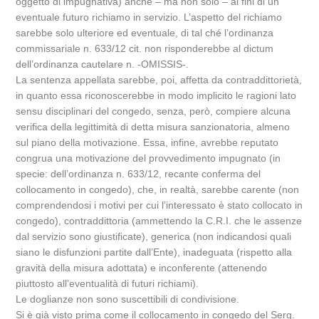
oggetto di impugnativa) anche – ma non solo – ai fini di un
eventuale futuro richiamo in servizio. L’aspetto del richiamo
sarebbe solo ulteriore ed eventuale, di tal ché l’ordinanza
commissariale n. 633/12 cit. non risponderebbe al dictum
dell’ordinanza cautelare n. -OMISSIS-.
La sentenza appellata sarebbe, poi, affetta da contraddittorietà,
in quanto essa riconoscerebbe in modo implicito le ragioni lato
sensu disciplinari del congedo, senza, però, compiere alcuna
verifica della legittimità di detta misura sanzionatoria, almeno
sul piano della motivazione. Essa, infine, avrebbe reputato
congrua una motivazione del provvedimento impugnato (in
specie: dell’ordinanza n. 633/12, recante conferma del
collocamento in congedo), che, in realtà, sarebbe carente (non
comprendendosi i motivi per cui l’interessato è stato collocato in
congedo), contraddittoria (ammettendo la C.R.I. che le assenze
dal servizio sono giustificate), generica (non indicandosi quali
siano le disfunzioni partite dall’Ente), inadeguata (rispetto alla
gravità della misura adottata) e inconferente (attenendo
piuttosto all’eventualità di futuri richiami).
Le doglianze non sono suscettibili di condivisione.
Si è già visto prima come il collocamento in congedo del Serg.