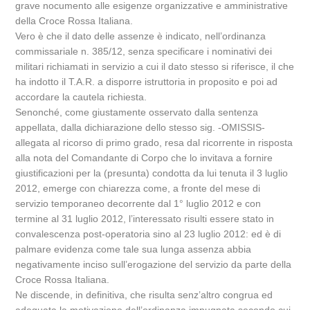
grave nocumento alle esigenze organizzative e amministrative
della Croce Rossa Italiana.
Vero è che il dato delle assenze è indicato, nell’ordinanza
commissariale n. 385/12, senza specificare i nominativi dei
militari richiamati in servizio a cui il dato stesso si riferisce, il che
ha indotto il T.A.R. a disporre istruttoria in proposito e poi ad
accordare la cautela richiesta.
Senonché, come giustamente osservato dalla sentenza
appellata, dalla dichiarazione dello stesso sig. -OMISSIS-
allegata al ricorso di primo grado, resa dal ricorrente in risposta
alla nota del Comandante di Corpo che lo invitava a fornire
giustificazioni per la (presunta) condotta da lui tenuta il 3 luglio
2012, emerge con chiarezza come, a fronte del mese di
servizio temporaneo decorrente dal 1° luglio 2012 e con
termine al 31 luglio 2012, l’interessato risulti essere stato in
convalescenza post-operatoria sino al 23 luglio 2012: ed è di
palmare evidenza come tale sua lunga assenza abbia
negativamente inciso sull’erogazione del servizio da parte della
Croce Rossa Italiana.
Ne discende, in definitiva, che risulta senz’altro congrua ed