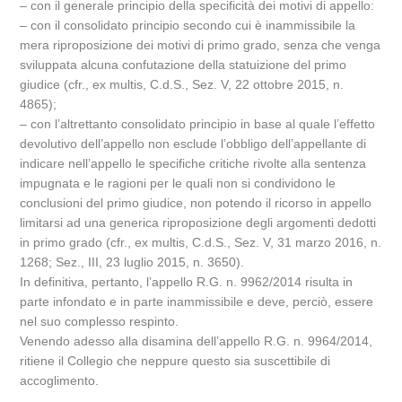
– con il generale principio della specificità dei motivi di appello:
– con il consolidato principio secondo cui è inammissibile la
mera riproposizione dei motivi di primo grado, senza che venga
sviluppata alcuna confutazione della statuizione del primo
giudice (cfr., ex multis, C.d.S., Sez. V, 22 ottobre 2015, n.
4865);
– con l’altrettanto consolidato principio in base al quale l’effetto
devolutivo dell’appello non esclude l’obbligo dell’appellante di
indicare nell’appello le specifiche critiche rivolte alla sentenza
impugnata e le ragioni per le quali non si condividono le
conclusioni del primo giudice, non potendo il ricorso in appello
limitarsi ad una generica riproposizione degli argomenti dedotti
in primo grado (cfr., ex multis, C.d.S., Sez. V, 31 marzo 2016, n.
1268; Sez., III, 23 luglio 2015, n. 3650).
In definitiva, pertanto, l’appello R.G. n. 9962/2014 risulta in
parte infondato e in parte inammissibile e deve, perciò, essere
nel suo complesso respinto.
Venendo adesso alla disamina dell’appello R.G. n. 9964/2014,
ritiene il Collegio che neppure questo sia suscettibile di
accoglimento.