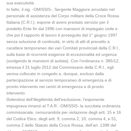
sua esecutività .
In fatto, il sig. -OMISSIS-, Sergente Maggiore arruolato nel
personale di assistenza del Corpo militare della Croce Rossa
Italiana (C.R.I.), espone di avere prestato servizio per il
predetto Ente fin dal 1996 con mansioni di impiegato civile e
che poi il rapporto di lavoro è proseguito dal 1° giugno 1997
senza soluzione di continuità, in virtù di atti di precetto a
carattere temporaneo dei vari Comitati provinciali della C.R.I.,
sulla base di ricorrenti esigenze di eccezionalità ed urgenza
(svolgendo le mansioni di autista). Con l’ordinanza n. 385/12,
emessa il 31 luglio 2012 dal Commissario della C.R.I., egli
veniva collocato in congedo e, dunque, escluso dalla
partecipazione al servizio temporaneo di emergenza e di
pronto intervento nei centri di emergenza e di pronto
intervento.
Dolendosi dell’illegittimità dell’esclusione, l’esponente
impugnava innanzi al T.A.R. -OMISSIS- la succitata ordinanza
commissariale, censurandola per violazione degli artt. 15 e 16
del Codice Etico, degli artt. 9, comma 2, 10, comma 4, e 51,
comma 2 dello Statuto della Croce Rossa, dell’art. 1398 del