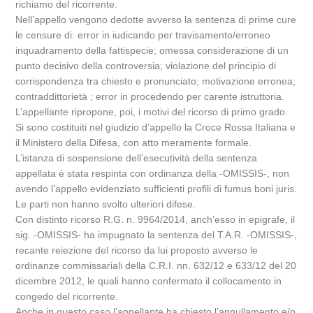
richiamo del ricorrente.
Nell’appello vengono dedotte avverso la sentenza di prime cure
le censure di: error in iudicando per travisamento/erroneo
inquadramento della fattispecie; omessa considerazione di un
punto decisivo della controversia; violazione del principio di
corrispondenza tra chiesto e pronunciato; motivazione erronea;
contraddittorietà ; error in procedendo per carente istruttoria.
L’appellante ripropone, poi, i motivi del ricorso di primo grado.
Si sono costituiti nel giudizio d’appello la Croce Rossa Italiana e
il Ministero della Difesa, con atto meramente formale.
L’istanza di sospensione dell’esecutività della sentenza
appellata è stata respinta con ordinanza della -OMISSIS-, non
avendo l’appello evidenziato sufficienti profili di fumus boni juris.
Le parti non hanno svolto ulteriori difese.
Con distinto ricorso R.G. n. 9964/2014, anch’esso in epigrafe, il
sig. -OMISSIS- ha impugnato la sentenza del T.A.R. -OMISSIS-,
recante reiezione del ricorso da lui proposto avverso le
ordinanze commissariali della C.R.I. nn. 632/12 e 633/12 del 20
dicembre 2012, le quali hanno confermato il collocamento in
congedo del ricorrente.
Anche in questo caso l’appellante ha chiesto l’annullamento e/o