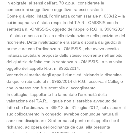
in epigrafe, ai sensi dell’art. 70 c.p.a., considerate le
connessioni soggettive e oggettive tra essi esistenti.
Come già visto, infatti, l’ordinanza commissariale n. 633/12 – la
cui impugnativa è stata respinta dal T.A.R. -OMISSIS-con la
sentenza n. -OMISSIS-, oggetto dell’appello R.G. n. 9964/2014
– è stata emessa all’esito della rivalutazione della posizione del
ricorrente. Detta rivalutazione era stata disposta dai giudici di
prime cure con l’ordinanza n. -OMISSIS-, che aveva accolto
l’istanza cautelare proposta dallo stesso ricorrente nell’ambito
del giudizio definito con la sentenza n. -OMISSIS-, a sua volta
oggetto dell’appello R.G. n. 9962/2014.
Venendo al merito degli appelli riuniti ed iniziando la disamina
da quello rubricato al n. 9962/2014 di R.G., osserva il Collegio
che lo stesso non è suscettibile di accoglimento.
In dettaglio, l’appellante ha lamentato l’erroneità della
valutazione del T.A.R., il quale non si sarebbe avveduto del
fatto che l’ordinanza n. 385/12 del 31 luglio 2012, nel disporre il
suo collocamento in congedo, avrebbe comunque natura di
sanzione disciplinare. Si afferma sul punto nell’appello che il
richiamo, ad opera dell’ordinanza de qua, alla presunta