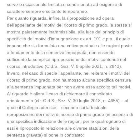
servizio occasionale limitata e condizionata ad esigenze di
carattere sempre e soltanto temporaneo.
Per quanto riguarda, infine, la riproposizione ad opera
dell’appellante dei motivi del ricorso di primo grado, la stessa si
mostra palesemente inammissibile, alla luce del principio di
specificità dei motivi d’impugnazione ex art. 101 c.p.a., il quale
impone che sia formulata una critica puntuale alle ragioni poste
a fondamento della sentenza impugnata, non essendo
sufficiente la semplice riproposizione dei motivi contenuti nel
ricorso introduttivo (C.d.S., Sez. V, 8 aprile 2021, n. 2843).
Invero, nel caso di specie l’appellante, nel reiterare i motivi del
ricorso di primo grado, non ha mosso alcuna specifica censura
alla sentenza impugnata per non avere essa accolto tali motivi.
Al riguardo è allora il caso di richiamare il consolidato
orientamento (cfr. C.d.S., Sez. V, 30 luglio 2018, n. 4655) – al
quale il Collegio aderisce – secondo cui la testuale
riproposizione dei motivi di ricorso di primo grado (in assenza di
una specifica indicazione delle ragioni per le quali ognuno di
essi è riproposto in relazione alle diverse statuizioni della
sentenza gravata) si pone in contrasto: