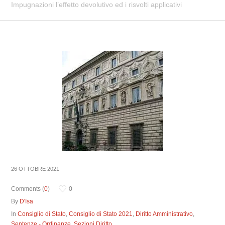
Impugnazioni l’effetto devolutivo ed i risvolti applicativi
26 OTTOBRE 2021
Comments (
0
)
0
By
D'Isa
In
Consiglio di Stato
,
Consiglio di Stato 2021
,
Diritto Amministrativo
,
Sentenze - Ordinanze
,
Sezioni Diritto