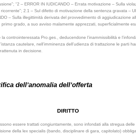
usione”; “2 – ERROR IN IUDICANDO – Errata motivazione – Sulla violazi
lla ricorrente”; 2.1 – Sul difetto di motivazione della sentenza gravata – Ult
O – Sulla illegittimità derivata del provvedimento di aggiudicazione all
i in primo grado, a suo avviso malamente apprezzati, superficialmente e
 la controinteressata Pro.ges., deducendone l’inammissibilità e l’infond
l’istanza cautelare, nell’imminenza dell’udienza di trattazione le parti h
rattenuta in decisione.
fica dell’anomalia dell’offerta
DIRITTO
ossono essere trattati congiuntamente, sono infondati alla stregua dell
e della lex specialis (bando, disciplinare di gara, capitolato) obbligava