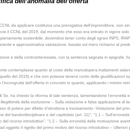
fica dell’anomalia dell’offerta
el CCNL da applicare costituiva una prerogativa dell’imprenditore, non s
specie il CCNL del 2019, dal momento che esso era entrato in vigore solo
pienamente sostenibile, dovendosi tener conto degli sgravi INPS, IRAP 
fficiente e approssimativa valutazione, basata sul mero richiamo al pre
azione e della controinteressata, con la sentenza segnata in epigrafe, ha
orrente contemplasse quanto al costo della manodopera trattamenti salariali
 quello del 2019) e che non potesse tenersi conto delle giustificazioni su
 l’incongruità dell’offerta in concreto in quanto, applicando i minimi re
i So. ha chiesto la riforma di tale sentenza, lamentandone l’erroneità e l’
ittimità della esclusione – Sulla violazione e falsa applicazione di legg
esso di potere per difetto d’istruttoria e travisamento -Violazione del pr
ne del bando/disciplinare e del capitolato (art. 11)”; “1.1 – Sull’errone
o del ricorso introduttivo”; “1.2 – Sulla erroneità della motivazione aven
ad oggetto il rigetto del primo motivo del ricorso introduttivo – Ulteriori