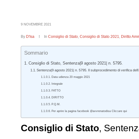
9 NOVEMBRE 2021
By
D'Isa
In
Consiglio di Stato
,
Consiglio di Stato 2021
,
Diritto Amm
Sommario
Consiglio di Stato, Sentenza|9 agosto 2021| n. 5795.
Sentenza|9 agosto 2021| n. 5795. Il subprocedimento di verifica dell’a
Data udienza 20 maggio 2021
Integrale
FATTO
DIRITTO
P.Q.M.
Per aprire la pagina facebook @avvrenatodisa Cliccare qui
Consiglio di Stato
, Sentenz