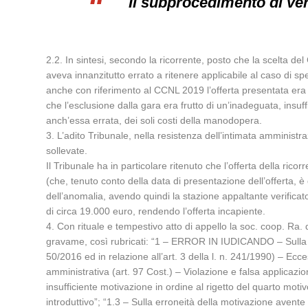
Il subprocedimento di veri
2.2. In sintesi, secondo la ricorrente, posto che la scelta d
aveva innanzitutto errato a ritenere applicabile al caso di 
anche con riferimento al CCNL 2019 l’offerta presentata era 
che l’esclusione dalla gara era frutto di un’inadeguata, insu
anch’essa errata, dei soli costi della manodopera.
3. L’adito Tribunale, nella resistenza dell’intimata amministr
sollevate.
Il Tribunale ha in particolare ritenuto che l’offerta della ric
(che, tenuto conto della data di presentazione dell’offerta, è
dell’anomalia, avendo quindi la stazione appaltante verificato
di circa 19.000 euro, rendendo l’offerta incapiente.
4. Con rituale e tempestivo atto di appello la soc. coop. Ra. d
gravame, così rubricati: “1 – ERROR IN IUDICANDO – Sulla illeg
50/2016 ed in relazione all’art. 3 della l. n. 241/1990) – Ecc
amministrativa (art. 97 Cost.) – Violazione e falsa applicazio
insufficiente motivazione in ordine al rigetto del quarto motiv
introduttivo”; “1.3 – Sulla erroneità della motivazione avente 