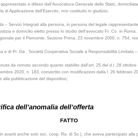
rappresentato e difeso dall’Avvocatura Generale dello Stato, domiciliat
i Applicazione dell’Esercito, non costituito in giudizio;
a – Servizi Integrati alla persona, in persona del legale rappresentant
stizia e domicilio eletto presso lo studio dell’avvocato Fr. Co. in Roma,
egionale per il Piemonte, Sezione Prima, 23 novembre 2000, n. 754, resa 
ifesa e di Pr..Ge.. Società Cooperativa Sociale a Responsabilità Limitata –
uta da remoto secondo quanto stabilito dall’art. 25 del d.l. 28 ottobre 
cembre 2020, n. 183, convertito con modificazioni dalla l. 26 febbraio 20
se alla pubblicazione del dispositivo;
fica dell’anomalia dell’offerta
FATTO
 avanti anche solo soc. coop. Ra. di So.), che aveva partecipato alla p