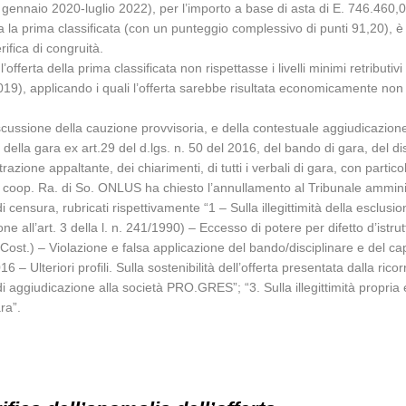
o gennaio 2020-luglio 2022), per l’importo a base di asta di E. 746.460,00
a la prima classificata (con un punteggio complessivo di punti 91,20), 
ifica di congruità.
l’offerta della prima classificata non rispettasse i livelli minimi retributi
19), applicando i quali l’offerta sarebbe risultata economicamente non s
ussione della cauzione provvisoria, e della contestuale aggiudicazione de
o della gara ex art.29 del d.lgs. n. 50 del 2016, del bando di gara, del d
azione appaltante, dei chiarimenti, di tutti i verbali di gara, con particola
soc. coop. Ra. di So. ONLUS ha chiesto l’annullamento al Tribunale ammini
di censura, rubricati rispettivamente “1 – Sulla illegittimità della esclus
one all’art. 3 della l. n. 241/1990) – Eccesso di potere per difetto d’istr
ost.) – Violazione e falsa applicazione del bando/disciplinare e del capit
 – Ulteriori profili. Sulla sostenibilità dell’offerta presentata dalla ricor
o di aggiudicazione alla società PRO.GRES”; “3. Sulla illegittimità propr
ara”.