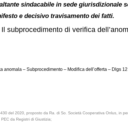
ltante sindacabile in sede giurisdizionale 
festo e decisivo travisamento dei fatti.
l subprocedimento di verifica dell’anoma
a anomala – Subprocedimento – Modifica dell’offerta – Dlgs 12 a
le 9430 del 2020, proposto da Ra. di So. Società Cooperativa Onlus, in 
 PEC da Registri di Giustizia;