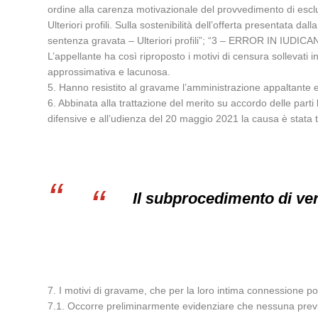
ordine alla carenza motivazionale del provvedimento di escl
Ulteriori profili. Sulla sostenibilità dell’offerta presentata da
sentenza gravata – Ulteriori profili”; “3 – ERROR IN IUDICAND
L’appellante ha così riproposto i motivi di censura sollevat
approssimativa e lacunosa.
5. Hanno resistito al gravame l’amministrazione appaltante e
6. Abbinata alla trattazione del merito su accordo delle parti 
difensive e all’udienza del 20 maggio 2021 la causa è stata t
Il subprocedimento di veri
7. I motivi di gravame, che per la loro intima connessione p
7.1. Occorre preliminarmente evidenziare che nessuna prevision