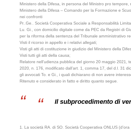
Ministero della Difesa, in persona del Ministro pro tempore, 
Ministero della Difesa – Comando per la Formazione e Scuola d
nei confronti
Pr..Ge.. Società Cooperativa Sociale a Responsabilità Limitat
Lu. Gi., con domicilio digitale come da PEC da Registri di Giu
per la riforma della sentenza del Tribunale amministrativo r
Visti il ricorso in appello e i relativi allegati;
Visti gli atti di costituzione in giudizio del Ministero della D
Visti tutti gli atti della causa;
Relatore nell’udienza pubblica del giorno 20 maggio 2021, ten
2020, n. 176, modificato dall’art. 1, comma 17, del d.l. 31 di
gli avvocati To. e Gi., i quali dichiarano di non avere interes
Ritenuto e considerato in fatto e diritto quanto segue.
Il subprocedimento di veri
1. La società RA. di SO. Società Cooperativa ONLUS (d’ora in