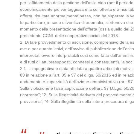
per l’affidamento della gestione dell’asilo nido (per il period
economicamente più vantaggiosa e la cui offerta era risultat
offerta, risultata anormalmente bassa, non ha superato la ver
In particolare, in sede di verifica di anomalia, si riteneva che 
momento della presentazione dell’offerta (ossia quello del 20
precedente CCNL delle cooperative sociali del 2013.
2. Di tale provvedimento di esclusione, comprensivo della esc
ove e per quanto lesivi, dell’avviso di pubblicazione dell’esit
interpretati ovvero interpretabili così come fatto dall’amministr
e di tutti gli atti presupposti, connessi e conseguenti), la 
2.1. L’impugnativa è stata affidata a quattro articolati motivi 
89 in relazione all’art. 95 e 97 del d.lgs. 50/2016 ed in relazi
andamento e imparzialità dell’azione amministrativa (art. 97 C
Sulla violazione e falsa applicazione dell’art. 97 D.Lgs. 50/2016
ricorrente”; “2. Sulla illegittimità derivata del provvediment
provvisoria”; “4. Sulla illegittimità della intera procedura di g