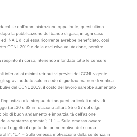
indacabile dall’amministrazione appaltante, quest’ultima
 dopo la pubblicazione del bando di gara; in ogni caso
ed INAIL di cui essa ricorrente avrebbe beneficiato, così
detto CCNL 2019 e della esclusiva valutazione, peraltro
 respinto il ricorso, ritenendo infondate tutte le censure
 inferiori ai minimi retribuitivi previsti dal CCNL vigente
gli sgravi addotte solo in sede di giudizio ma non di verifica
tributivi del CCNL 2019, il costo del lavoro sarebbe aumentato
ingiustizia alla stregua dei seguenti articolati motivi di
e (art.30 e 89 in relazione all’art. 95 e 97 del d.lgs.
incipio di buon andamento e imparzialità dell’azione
ità della sentenza gravata”; “1.1 – Sulla omessa ovvero
te ad oggetto il rigetto del primo motivo del ricorso
 profili”; “1.4 – Sulla omessa motivazione della sentenza in