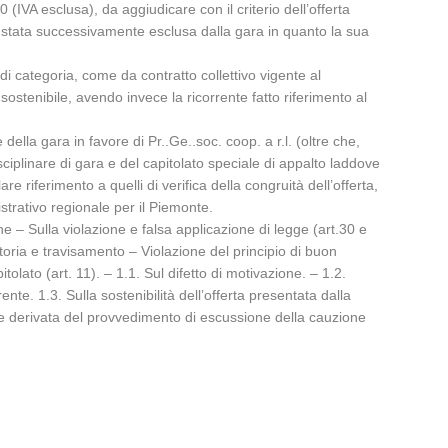
 (IVA esclusa), da aggiudicare con il criterio dell’offerta
è stata successivamente esclusa dalla gara in quanto la sua
vi di categoria, come da contratto collettivo vigente al
ostenibile, avendo invece la ricorrente fatto riferimento al
lla gara in favore di Pr..Ge..soc. coop. a r.l. (oltre che,
isciplinare di gara e del capitolato speciale di appalto laddove
re riferimento a quelli di verifica della congruità dell’offerta,
strativo regionale per il Piemonte.
ione – Sulla violazione e falsa applicazione di legge (art.30 e
uttoria e travisamento – Violazione del principio di buon
olato (art. 11). – 1.1. Sul difetto di motivazione. – 1.2.
rente. 1.3. Sulla sostenibilità dell’offerta presentata dalla
ia e derivata del provvedimento di escussione della cauzione