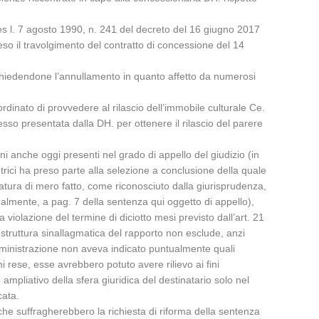
nies l. 7 agosto 1990, n. 241 del decreto del 16 giugno 2017
reso il travolgimento del contratto di concessione del 14
 chiedendone l’annullamento in quanto affetto da numerosi
inato di provvedere al rilascio dell’immobile culturale Ce.
so presentata dalla DH. per ottenere il rilascio del parere
i anche oggi presenti nel grado di appello del giudizio (in
trici ha preso parte alla selezione a conclusione della quale
natura di mero fatto, come riconosciuto dalla giurisprudenza,
almente, a pag. 7 della sentenza qui oggetto di appello),
violazione del termine di diciotto mesi previsto dall’art. 21
a struttura sinallagmatica del rapporto non esclude, anzi
mministrazione non aveva indicato puntualmente quali
 rese, esse avrebbero potuto avere rilievo ai fini
ampliativo della sfera giuridica del destinatario solo nel
cata.
 che suffragherebbero la richiesta di riforma della sentenza