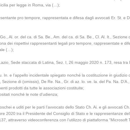
icilia per legge in Roma, via (…);
esentante pro tempore, rappresentata e difesa dagli avvocati Er. St. e D
 Al. or. del ca. di Sa. Be., Am. del ca. di Sa. Be., Cl. Al. It., Sezione d
ersona dei rispettivi rappresentanti legali pro tempore, rappresentate e d
ale (…);
Lazio, Sede staccata di Latina, Sez. I, 26 maggio 2020 n. 173, resa tra l
Hu. In. e l’appello incidentale spiegato nonché la costituzione in giudiz
t., Sezione di (omissis), De Re. Na., Gr. di az. lo. ve. la. del Pa. Na. D’A.,
ti prodotti da tutte le associazioni costituite;
sitati nonché le note d’udienza;
chei e uditi per le parti l’avvocato dello Stato Ch. Ai. e gli avvocati Ch
bre 2020 tra il Presidente del Consiglio di Stato e le rappresentanze dell
 137, attraverso videoconferenza con l’utilizzo di piattaforma “Microsof