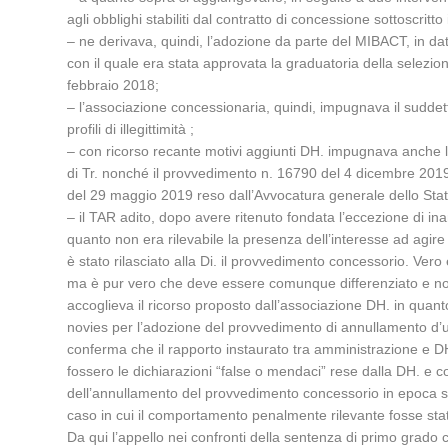
agli obblighi stabiliti dal contratto di concessione sottoscritto
– ne derivava, quindi, l’adozione da parte del MIBACT, in dat
con il quale era stata approvata la graduatoria della selezion
febbraio 2018;
– l’associazione concessionaria, quindi, impugnava il sudde
profili di illegittimità ;
– con ricorso recante motivi aggiunti DH. impugnava anche la
di Tr. nonché il provvedimento n. 16790 del 4 dicembre 2019 
del 29 maggio 2019 reso dall’Avvocatura generale dello Stato e
– il TAR adito, dopo avere ritenuto fondata l’eccezione di in
quanto non era rilevabile la presenza dell’interesse ad agire
è stato rilasciato alla Di. il provvedimento concessorio. Ver
ma è pur vero che deve essere comunque differenziato e non i
accoglieva il ricorso proposto dall’associazione DH. in quanto
novies per l’adozione del provvedimento di annullamento d’uffi
conferma che il rapporto instaurato tra amministrazione e D
fossero le dichiarazioni “false o mendaci” rese dalla DH. e 
dell’annullamento del provvedimento concessorio in epoca succe
caso in cui il comportamento penalmente rilevante fosse stat
Da qui l’appello nei confronti della sentenza di primo grado 