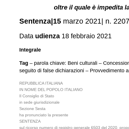
oltre il quale è impedita l
Sentenza|15
marzo 2021| n. 220
Data
udienza
18 febbraio 2021
Integrale
Tag
– parola chiave: Beni culturali – Concession
seguito di false dichiarazioni – Provvedimento am
REPUBBLICA ITALIANA
IN NOME DEL POPOLO ITALIANO
Il Consiglio di Stato
in sede giurisdizionale
Sezione Sesta
ha pronunciato la presente
SENTENZA
sul ricorso numero di registro generale 6503 del 2020, propos