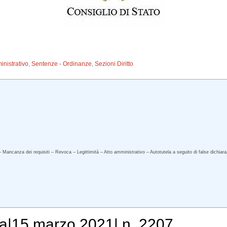
inistrativo
,
Sentenze - Ordinanze
,
Sezioni Diritto
– Mancanza dei requisiti – Revoca – Legittimità – Atto amministrativo – Autotutela a seguito di false dichiar
a|15 marzo 2021| n. 2207.