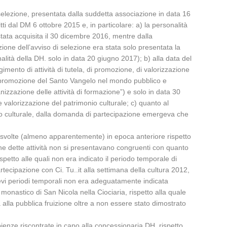
selezione, presentata dalla suddetta associazione in data 16
itti dal DM 6 ottobre 2015 e, in particolare: a) la personalità
stata acquisita il 30 dicembre 2016, mentre dalla
one dell’avviso di selezione era stata solo presentata la
ità della DH. solo in data 20 giugno 2017); b) alla data del
gimento di attività di tutela, di promozione, di valorizzazione
i) la promozione del Santo Vangelo nel mondo pubblico e
anizzazione delle attività di formazione”) e solo in data 30
e valorizzazione del patrimonio culturale; c) quanto al
nio culturale, dalla domanda di partecipazione emergeva che
tate svolte (almeno apparentemente) in epoca anteriore rispetto
he dette attività non si presentavano congruenti con quanto
spetto alle quali non era indicato il periodo temporale di
tecipazione con Ci. Tu..it alla settimana della cultura 2012,
brevi periodi temporali non era adeguatamente indicata
 monastico di San Nicola nella Ciociaria, rispetto alla quale
lla pubblica fruizione oltre a non essere stato dimostrato
pienze riscontrate in capo alla concessionaria DH. rispetto