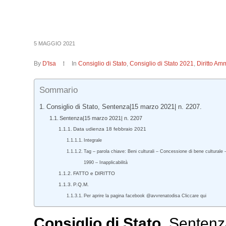
5 MAGGIO 2021
By
D'Isa
In
Consiglio di Stato
,
Consiglio di Stato 2021
,
Diritto Amm
Sommario
Consiglio di Stato, Sentenza|15 marzo 2021| n. 2207.
Sentenza|15 marzo 2021| n. 2207
Data udienza 18 febbraio 2021
Integrale
Tag – parola chiave: Beni culturali – Concessione di bene culturale 
1990 – Inapplicabilità
FATTO e DIRITTO
P.Q.M.
Per aprire la pagina facebook @avvrenatodisa Cliccare qui
Consiglio di Stato
, Sentenz