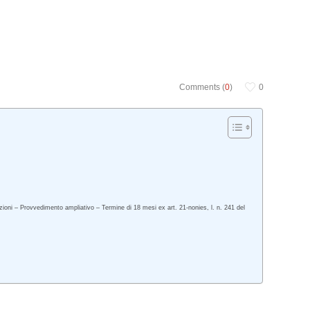
Comments (
0
)
0
azioni – Provvedimento ampliativo – Termine di 18 mesi ex art. 21-nonies, l. n. 241 del