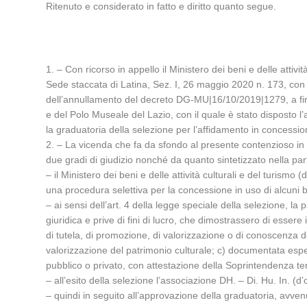
Ritenuto e considerato in fatto e diritto quanto segue.
1. – Con ricorso in appello il Ministero dei beni e delle attiv
Sede staccata di Latina, Sez. I, 26 maggio 2020 n. 173, con la
dell’annullamento del decreto DG-MU|16/10/2019|1279, a firma
e del Polo Museale del Lazio, con il quale è stato disposto l
la graduatoria della selezione per l’affidamento in concessio
2. – La vicenda che fa da sfondo al presente contenzioso in gr
due gradi di giudizio nonché da quanto sintetizzato nella par
– il Ministero dei beni e delle attività culturali e del turis
una procedura selettiva per la concessione in uso di alcuni be
– ai sensi dell’art. 4 della legge speciale della selezione, la 
giuridica e prive di fini di lucro, che dimostrassero di essere i
di tutela, di promozione, di valorizzazione o di conoscenza d
valorizzazione del patrimonio culturale; c) documentata espe
pubblico o privato, con attestazione della Soprintendenza t
– all’esito della selezione l’associazione DH. – Di. Hu. In. (
– quindi in seguito all’approvazione della graduatoria, avven