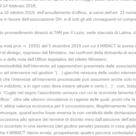
 il 14 febbraio 2018;
a 16 ottobre 2019, dell’annullamento d’ufficio, ai sensi dell’art. 21-no
e in favore dell’associazione DH. e di tutti gli atti conseguenti ivi comp
tto provvedimento dinanzi al TAR per il Lazio, sede staccata di Latina,
 nota prot. n. 10331 del 5 dicembre 2019 con cui il MIBACT le aveva ord
di diniego, espresso dal Ministero, nei confronti della domanda di acces
 della nota dell’Ufficio legislativo del ridetto Ministero;
ammissibilità dell’intervento ad opponendum presentata dalle associazion
 o ad intervenire nel giudizio “(…) giacché nessuna delle undici interven
o è che l’interesse all’intervento processuale può assumere anche solo 
ndistinto, e in ogni caso deve essere attuale e certo (…)”, così, testu
 “Coglie nel segno l’assorbente censura con cui la ricorrente lamenta la 
cio”, oltre alle ulteriori circostanze in ragione delle quali, posto che l
H. abbia valenza economica per il concessionario, illegittimamente l’a
comunque, quand’anche fosse emersa la non veridicità delle dichiarazioni
ssiva allo spirare del termine di diciotto mesi dall’adozione dell’atto 
o accertato in una sentenza (del giudice penale) passata in cosa giudi
che il MIBACT ritiene errata, prospettando quattro percorsi contestativi