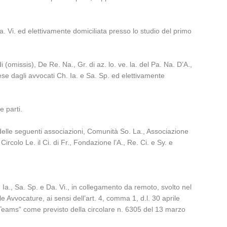
a. Vi. ed elettivamente domiciliata presso lo studio del primo
i (omissis), De Re. Na., Gr. di az. lo. ve. la. del Pa. Na. D’A.,
ifese dagli avvocati Ch. Ia. e Sa. Sp. ed elettivamente
e parti.
io delle seguenti associazioni, Comunità So. La., Associazione
 Circolo Le. il Ci. di Fr., Fondazione l’A., Re. Ci. e Sy. e
. Ia., Sa. Sp. e Da. Vi., in collegamento da remoto, svolto nel
e Avvocature, ai sensi dell’art. 4, comma 1, d.l. 30 aprile
t Teams” come previsto della circolare n. 6305 del 13 marzo