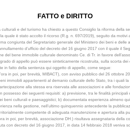
FATTO e DIRITTO
ità culturali e del turismo ha chiesto a questo Consiglio la riforma della 
 quale è stato accolto il ricorso (R.g. n. 697/2019), seguito da motivi ag
 congiunta del Segretariato generale del Ministero dei beni e delle att
’annullamento d’ufficio del decreto del 16 giugno 2017 con il quale il S
ne del bene immobile culturale denominato Ce. di Tr. in favore dell’asso
ado di appello può essere sinteticamente ricostruita, sulla scorta dei do
te in fatto della sentenza qui oggetto di appello, come segue:
mo (d’ora in poi, per brevità, MIBACT), con avviso pubblico del 26 ottobr
ni immobili appartenenti al demanio culturale dello Stato, tra i quali la 
partecipazione alla stessa era riservata alle associazioni e alle fondazioni
n possesso dei seguenti requisiti: a) previsione, tra le finalità principali
ei beni culturali e paesaggistici; b) documentata esperienza almeno qui
rienza nella gestione, nell’ultimo quinquennio antecedente la pubblicaz
erritorialmente competente di adeguata manutenzione e apertura alla pub
d’ora in poi, per brevità, associazione DH.) risultava assegnataria della
uta con decreto del 16 giugno 2017, in data 14 febbraio 2018 veniva sot