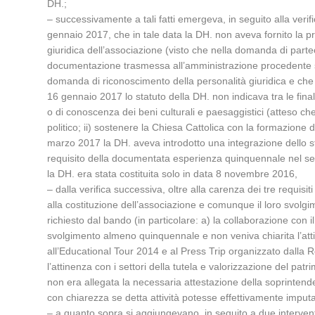
DH.;
– successivamente a tali fatti emergeva, in seguito alla ver
gennaio 2017, che in tale data la DH. non aveva fornito la prov
giuridica dell’associazione (visto che nella domanda di part
documentazione trasmessa all’amministrazione procedente si v
domanda di riconoscimento della personalità giuridica e che 
16 gennaio 2017 lo statuto della DH. non indicava tra le finali
o di conoscenza dei beni culturali e paesaggistici (atteso che 
politico; ii) sostenere la Chiesa Cattolica con la formazione d
marzo 2017 la DH. aveva introdotto una integrazione dello sta
requisito della documentata esperienza quinquennale nel set
la DH. era stata costituita solo in data 8 novembre 2016,
– dalla verifica successiva, oltre alla carenza dei tre requis
alla costituzione dell’associazione e comunque il loro svolg
richiesto dal bando (in particolare: a) la collaborazione con 
svolgimento almeno quinquennale e non veniva chiarita l’attine
all’Educational Tour 2014 e al Press Trip organizzato dalla R
l’attinenza con i settori della tutela e valorizzazione del pa
non era allegata la necessaria attestazione della soprinten
con chiarezza se detta attività potesse effettivamente imputa
– a quanto sopra si aggiungevano, in seguito a due interventi