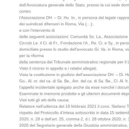
dall’Avvocatura generale dello Stato, presso la cui sede dom
contro
l’Associazione DH. – Di. Hu. In., in persona del legale rappr
dei suindicati difensori in Roma, Via (…);
e con l’intervento di
delle seguenti associazioni: Comunità So. La., Associazione Go.,
Circolo Le. il Ci. di Fr., Fondazione l’A., Re. Ci. e Sy., in p
domiciliate presso lo studio dell’avvocato Gi. Va. in Roma, vi
per la riforma
della sentenza del Tribunale amministrativo regionale per il 
Visto il ricorso in appello e i relativi allegati;
Vista la costituzione in giudizio dell’associazione DH. – Di. 
Go., Al. or. del ca. di Sa. Be., Am. del ca. di Sa. Be., Cl. Al. I
l’appello incidentale spiegato anche da esse nonché i documen
Esaminate le memorie prodotte e gli ulteriori documenti depo
Visti tutti gli atti della causa;
Relatore nell’udienza del 18 febbraio 2021 il cons. Stefano Tos
rispetto del Protocollo d’intesa sottoscritto in data 15 settem
2020, n. 28 e dell’art. 25, comma 2, d.l. 28 ottobre 2020, n.
2020 del Segretario generale della Giustizia amministrativa;