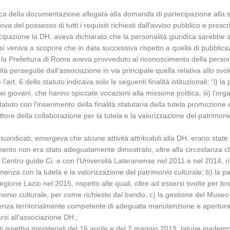
ifica della documentazione allegata alla domanda di partecipazione alla 
a del possesso di tutti i requisiti richiesti dall’avviso pubblico e prescr
ecipazione la DH. aveva dichiarato che la personalità giuridica sarebbe 
eniva a scoprire che in data successiva rispetto a quella di pubblicazi
la Prefettura di Roma aveva provveduto al riconoscimento della personal
tà perseguite dall’associazione in via principale quella relativa allo svol
l’art. 6 dello statuto indicava solo le seguenti finalità istituzionali: “
ei giovani, che hanno spiccate vocazioni alla missione politica; iii) l’org
tuto con l’inserimento della finalità statutaria della tutela promozione 
tore della collaborazione per la tutela e la valorizzazione del patrimo
iti suindicati, emergeva che alcune attività attribuibili alla DH. erano s
imento non era stato adeguatamente dimostrato, oltre alla circostanza c
il Centro guide Ci. e con l’Università Lateranense nel 2011 e nel 2014, ri
nza con la tutela e la valorizzazione del patrimonio culturale; b) la par
egione Lazio nel 2015, rispetto alle quali, oltre ad essersi svolte per 
trimonio culturale, per come richiesto dal bando; c) la gestione del Museo
denza territorialmente competente di adeguata manutenzione e apertura a
rsi all’associazione DH.;
 ispettivi ministeriali del 16 aprile e del 2 maggio 2019, talune inadem