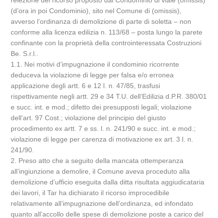
reiezione del ricorso proposto dal Condominio di viale (omissis)
(d’ora in poi Condominio), sito nel Comune di (omissis),
avverso l’ordinanza di demolizione di parte di soletta – non
conforme alla licenza edilizia n. 113/68 – posta lungo la parete
confinante con la proprietà della controinteressata Costruzioni
Be. S.r.l..
1.1. Nei motivi d’impugnazione il condominio ricorrente
deduceva la violazione di legge per falsa e/o erronea
applicazione degli artt. 6 e 12 l. n. 47/85, trasfusi
rispettivamente negli artt. 29 e 34 T.U. dell’Edilizia d.P.R. 380/01
e succ. int. e mod.; difetto dei presupposti legali; violazione
dell’art. 97 Cost.; violazione del principio del giusto
procedimento ex artt. 7 e ss. l. n. 241/90 e succ. int. e mod.;
violazione di legge per carenza di motivazione ex art. 3 l. n.
241/90.
2. Preso atto che a seguito della mancata ottemperanza
all’ingiunzione a demolire, il Comune aveva proceduto alla
demolizione d’ufficio eseguita dalla ditta risultata aggiudicataria
dei lavori, il Tar ha dichiarato il ricorso improcedibile
relativamente all’impugnazione dell’ordinanza, ed infondato
quanto all’accollo delle spese di demolizione poste a carico del