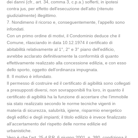
dei danni (cfr., art. 34, comma 3, c.p.a.) sofferti, in ipotesi
contra jus, per effetto dell’esecuzione dell’atto (ritenuto
giudizialmente) illegittimo.
7. Nondimeno il ricorso e, conseguentemente, l’appello sono
infondati.
Con un primo ordine di motivi, il Condominio deduce che il
Comune, rilasciando in data 10.12.1974 il certificato di
abitabilità relativamente al 1°, 2° e 3° piano dell’edificio,
avrebbe acclarato definitivamente la conformità di quanto
effettivamente realizzato alla concessione edilizia, e con esso
dello sporto, oggetto dell’ordinanza impugnata.
8. Il motivo è infondato.
Il permesso di costruire ed il certificato di agibilità sono collegati
a presupposti diversi, non sovrapponibili fra loro, in quanto il
certificato di agibilità ha la funzione di accertare che l’immobile
sia stato realizzato secondo le norme tecniche vigenti in
materia di sicurezza, salubrità, igiene, risparmio energetico
degli edifici e degli impianti; il titolo edilizio è invece finalizzato
all’accertamento del rispetto delle norme edilizie ed
urbanistiche.
Vero è che l’art. 25 d.P.R. 6 giugno 2001, n. 380, condiziona il