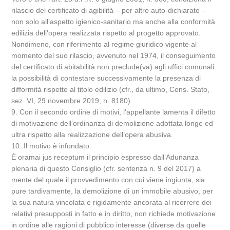
rilascio del certificato di agibilità – per altro auto-dichiarato –
non solo all’aspetto igienico-sanitario ma anche alla conformità
edilizia dell’opera realizzata rispetto al progetto approvato.
Nondimeno, con riferimento al regime giuridico vigente al
momento del suo rilascio, avvenuto nel 1974, il conseguimento
del certificato di abitabilità non preclude(va) agli uffici comunali
la possibilità di contestare successivamente la presenza di
difformità rispetto al titolo edilizio (cfr., da ultimo, Cons. Stato,
sez. VI, 29 novembre 2019, n. 8180).
9. Con il secondo ordine di motivi, l’appellante lamenta il difetto
di motivazione dell’ordinanza di demolizione adottata longe ed
ultra rispetto alla realizzazione dell’opera abusiva.
10. Il motivo è infondato.
È oramai jus receptum il principio espresso dall’Adunanza
plenaria di questo Consiglio (cfr. sentenza n. 9 del 2017) a
mente del quale il provvedimento con cui viene ingiunta, sia
pure tardivamente, la demolizione di un immobile abusivo, per
la sua natura vincolata e rigidamente ancorata al ricorrere dei
relativi presupposti in fatto e in diritto, non richiede motivazione
in ordine alle ragioni di pubblico interesse (diverse da quelle