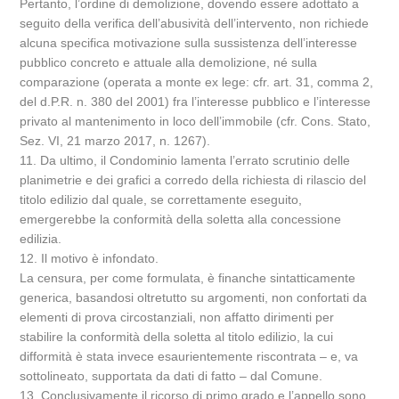
Pertanto, l’ordine di demolizione, dovendo essere adottato a
seguito della verifica dell’abusività dell’intervento, non richiede
alcuna specifica motivazione sulla sussistenza dell’interesse
pubblico concreto e attuale alla demolizione, né sulla
comparazione (operata a monte ex lege: cfr. art. 31, comma 2,
del d.P.R. n. 380 del 2001) fra l’interesse pubblico e l’interesse
privato al mantenimento in loco dell’immobile (cfr. Cons. Stato,
Sez. VI, 21 marzo 2017, n. 1267).
11. Da ultimo, il Condominio lamenta l’errato scrutinio delle
planimetrie e dei grafici a corredo della richiesta di rilascio del
titolo edilizio dal quale, se correttamente eseguito,
emergerebbe la conformità della soletta alla concessione
edilizia.
12. Il motivo è infondato.
La censura, per come formulata, è finanche sintatticamente
generica, basandosi oltretutto su argomenti, non confortati da
elementi di prova circostanziali, non affatto dirimenti per
stabilire la conformità della soletta al titolo edilizio, la cui
difformità è stata invece esaurientemente riscontrata – e, va
sottolineato, supportata da dati di fatto – dal Comune.
13. Conclusivamente il ricorso di primo grado e l’appello sono