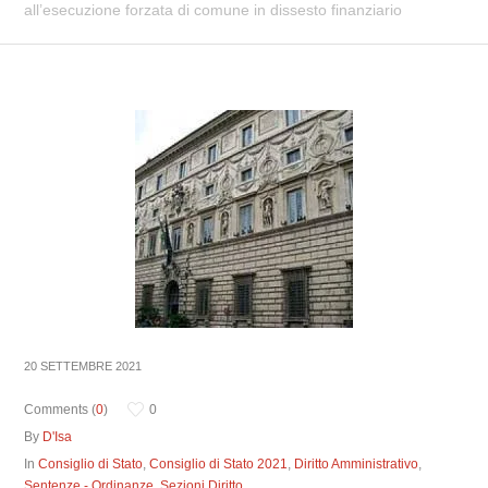
all’esecuzione forzata di comune in dissesto finanziario
20 SETTEMBRE 2021
Comments (
0
)
0
By
D'Isa
In
Consiglio di Stato
,
Consiglio di Stato 2021
,
Diritto Amministrativo
,
Sentenze - Ordinanze
,
Sezioni Diritto