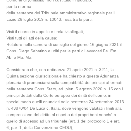
Comune di (omissis), non costituito in giudizio;
per la riforma
della sentenza del Tribunale amministrativo regionale per il
Lazio 26 luglio 2019 n. 10043, resa tra le parti;
Visti il ricorso in appello e i relativi allegati;
Visti tutti gli atti della causa;
Relatore nella camera di consiglio del giorno 16 giugno 2021 il
Cons. Diego Sabatino e uditi per le parti gli avvocati Fe. Em.
Ab. e Ma. Ma.;
Considerato che, con ordinanza 21 aprile 2021 n. 3211, la
Quinta sezione giurisdizionale ha chiesto a questa Adunanza
plenaria di pronunciarsi sulla compatibilità dei principi affermati
nella sentenza Cons. Stato, ad. plen. 5 agosto 2020 n. 15 con i
principi dettati dalla Corte europea dei diritti dell’uomo, in
special modo quelli enunciati nella sentenza 24 settembre 2013
n. 43870/04 De Luca c. Italia, dove vengono valutati i limiti alla
compressione del diritto al rispetto dei propri beni nonché a
quello di accesso ad un tribunale (art. 1 del protocollo 1 e art.
6, par. 1, della Convenzione CEDU);