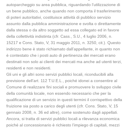
autoparcheggio su area pubblica, riguardando l’utilizzazione di
un bene pubblico, anche quando non comporta il trasferimento
di poteri autoritativi, costituisce attività di pubblico servizio
assunto dalla pubblica amministrazione e svolta o direttamente
dalla stessa o da altro soggetto ad essa collegato ed in favore
della collettività indistinta (cfr. Cass., S.U., 4 luglio 2006, n.
15217 e Cons. Stato, V, 31 maggio 2011, n. 3250, cit.). Questo
indirizzo bene è stato richiamato dall’appellante, in quanto non
è contestato che i posti auto di pertinenza dei mercati erano
destinati non solo ai clienti dei mercati ma anche ad utenti terzi,
residenti e non residenti.
Gli uni e gli altri sono servizi pubblici locali, riconducibili alla
previsione dell’art. 112 T.U.E.L., poiché idonei a consentire al
Comune di realizzare fini sociali e promuovere lo sviluppo civile
della comunità locale, non essendo necessario che per la
qualificazione di un servizio in questi termini il corrispettivo della
fruizione sia posto a carico degli utenti (cfr. Cons. Stato, V, 15
gennaio 2008, n. 36 ed altre), come sostenuto dagli appellati.
Ancora, si tratta di servizi pubblici locali a rilevanza economica
poiché al concessionario è richiesto l’impiego di capitali, mezzi