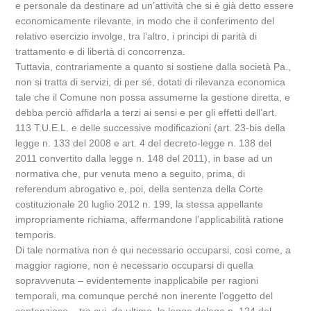
e personale da destinare ad un’attività che si è già detto essere
economicamente rilevante, in modo che il conferimento del
relativo esercizio involge, tra l’altro, i principi di parità di
trattamento e di libertà di concorrenza.
Tuttavia, contrariamente a quanto si sostiene dalla società Pa.,
non si tratta di servizi, di per sé, dotati di rilevanza economica
tale che il Comune non possa assumerne la gestione diretta, e
debba perciò affidarla a terzi ai sensi e per gli effetti dell’art.
113 T.U.E.L. e delle successive modificazioni (art. 23-bis della
legge n. 133 del 2008 e art. 4 del decreto-legge n. 138 del
2011 convertito dalla legge n. 148 del 2011), in base ad un
normativa che, pur venuta meno a seguito, prima, di
referendum abrogativo e, poi, della sentenza della Corte
costituzionale 20 luglio 2012 n. 199, la stessa appellante
impropriamente richiama, affermandone l’applicabilità ratione
temporis.
Di tale normativa non è qui necessario occuparsi, così come, a
maggior ragione, non è necessario occuparsi di quella
sopravvenuta – evidentemente inapplicabile per ragioni
temporali, ma comunque perché non inerente l’oggetto del