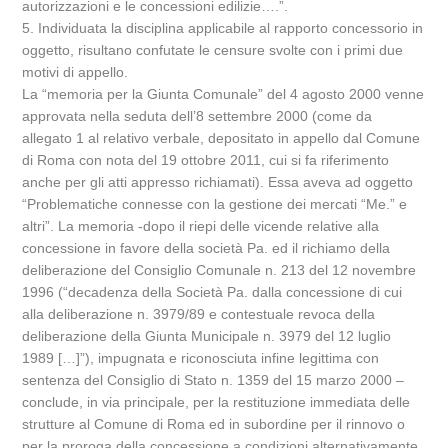
autorizzazioni e le concessioni edilizie….”.
5. Individuata la disciplina applicabile al rapporto concessorio in
oggetto, risultano confutate le censure svolte con i primi due
motivi di appello.
La “memoria per la Giunta Comunale” del 4 agosto 2000 venne
approvata nella seduta dell’8 settembre 2000 (come da
allegato 1 al relativo verbale, depositato in appello dal Comune
di Roma con nota del 19 ottobre 2011, cui si fa riferimento
anche per gli atti appresso richiamati). Essa aveva ad oggetto
“Problematiche connesse con la gestione dei mercati “Me.” e
altri”. La memoria -dopo il riepi delle vicende relative alla
concessione in favore della società Pa. ed il richiamo della
deliberazione del Consiglio Comunale n. 213 del 12 novembre
1996 (“decadenza della Società Pa. dalla concessione di cui
alla deliberazione n. 3979/89 e contestuale revoca della
deliberazione della Giunta Municipale n. 3979 del 12 luglio
1989 […]”), impugnata e riconosciuta infine legittima con
sentenza del Consiglio di Stato n. 1359 del 15 marzo 2000 –
conclude, in via principale, per la restituzione immediata delle
strutture al Comune di Roma ed in subordine per il rinnovo o
per la proroga della concessione a condizioni alternativamente