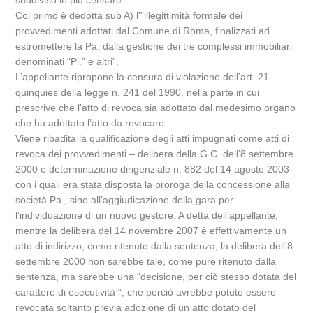
suddiviso in più censure.
Col primo è dedotta sub A) l'”illegittimità formale dei
provvedimenti adottati dal Comune di Roma, finalizzati ad
estromettere la Pa. dalla gestione dei tre complessi immobiliari
denominati “Pi.” e altri”.
L’appellante ripropone la censura di violazione dell’art. 21-
quinquies della legge n. 241 del 1990, nella parte in cui
prescrive che l’atto di revoca sia adottato dal medesimo organo
che ha adottato l’atto da revocare.
Viene ribadita la qualificazione degli atti impugnati come atti di
revoca dei provvedimenti – delibera della G.C. dell’8 settembre
2000 e determinazione dirigenziale n. 882 del 14 agosto 2003-
con i quali era stata disposta la proroga della concessione alla
società Pa., sino all’aggiudicazione della gara per
l’individuazione di un nuovo gestore. A detta dell’appellante,
mentre la delibera del 14 novembre 2007 è effettivamente un
atto di indirizzo, come ritenuto dalla sentenza, la delibera dell’8
settembre 2000 non sarebbe tale, come pure ritenuto dalla
sentenza, ma sarebbe una “decisione, per ciò stesso dotata del
carattere di esecutività “, che perciò avrebbe potuto essere
revocata soltanto previa adozione di un atto dotato del