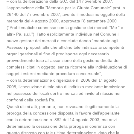
– con la deliberazione della G.C. del 14 novembre 2007,
l’approvazione della “Memoria per la Giunta Comunale” prot. n.
26440 del 7 novembre 2007, avente il medesimo oggetto della
memoria del 4 agosto 2000, approvata l’8 settembre 2000
(“Problematiche connesse con la gestione dei mercati “Me.” e
altri- Pa. s.r.l.”); l’atto esplicitamente individua nel Comune il
nuovo gestore dei mercati e conclude dando “mandato agli
Assessori preposti affinché affidino tale indirizzo ai competenti
organi gestionali al fine di predisporre ogni necessario
provvedimento teso all’assunzione della gestione diretta dei
complessi citati in oggetto, senza ricorrere alla individuazione di
soggetti esterni mediante procedura concorsuale”;
– con la determinazione dirigenziale n. 2006 del 1° agosto
2008, l’esecuzione di tale atto di indirizzo mediante immissione
nel possesso dei locali dei tre mercati ed invito al rilascio nei
confronti della società Pa..
Questi ultimi atti, pertanto, non revocano illegittimamente la
proroga della concessione disposta in favore dell’appellante
con la determinazione n. 882 del 14 agosto 2003, ma anzi
determinano la cessazione della proroga in coerenza con
quanto disposto con tale ultima determinazione, dato che la