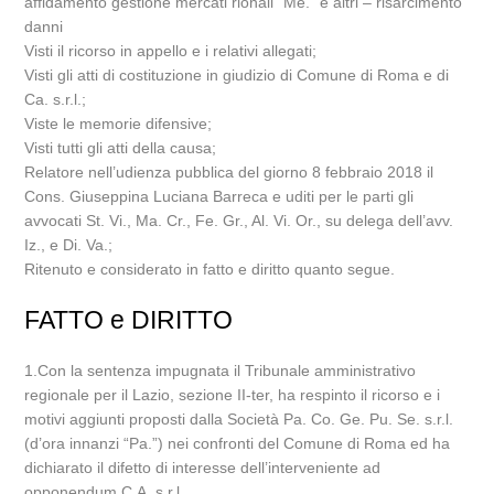
affidamento gestione mercati rionali “Me.” e altri – risarcimento
danni
Visti il ricorso in appello e i relativi allegati;
Visti gli atti di costituzione in giudizio di Comune di Roma e di
Ca. s.r.l.;
Viste le memorie difensive;
Visti tutti gli atti della causa;
Relatore nell’udienza pubblica del giorno 8 febbraio 2018 il
Cons. Giuseppina Luciana Barreca e uditi per le parti gli
avvocati St. Vi., Ma. Cr., Fe. Gr., Al. Vi. Or., su delega dell’avv.
Iz., e Di. Va.;
Ritenuto e considerato in fatto e diritto quanto segue.
FATTO e DIRITTO
1.Con la sentenza impugnata il Tribunale amministrativo
regionale per il Lazio, sezione II-ter, ha respinto il ricorso e i
motivi aggiunti proposti dalla Società Pa. Co. Ge. Pu. Se. s.r.l.
(d’ora innanzi “Pa.”) nei confronti del Comune di Roma ed ha
dichiarato il difetto di interesse dell’interveniente ad
opponendum C.A. s.r.l..