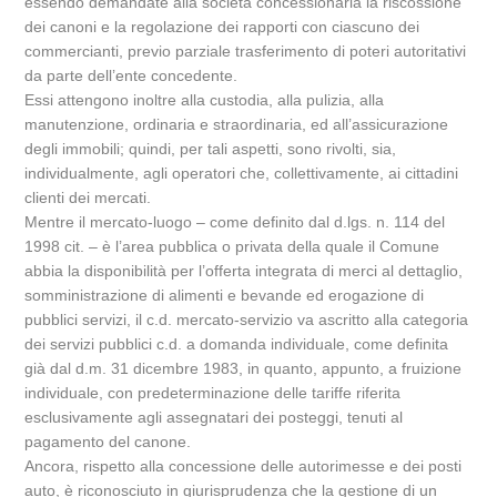
essendo demandate alla società concessionaria la riscossione
dei canoni e la regolazione dei rapporti con ciascuno dei
commercianti, previo parziale trasferimento di poteri autoritativi
da parte dell’ente concedente.
Essi attengono inoltre alla custodia, alla pulizia, alla
manutenzione, ordinaria e straordinaria, ed all’assicurazione
degli immobili; quindi, per tali aspetti, sono rivolti, sia,
individualmente, agli operatori che, collettivamente, ai cittadini
clienti dei mercati.
Mentre il mercato-luogo – come definito dal d.lgs. n. 114 del
1998 cit. – è l’area pubblica o privata della quale il Comune
abbia la disponibilità per l’offerta integrata di merci al dettaglio,
somministrazione di alimenti e bevande ed erogazione di
pubblici servizi, il c.d. mercato-servizio va ascritto alla categoria
dei servizi pubblici c.d. a domanda individuale, come definita
già dal d.m. 31 dicembre 1983, in quanto, appunto, a fruizione
individuale, con predeterminazione delle tariffe riferita
esclusivamente agli assegnatari dei posteggi, tenuti al
pagamento del canone.
Ancora, rispetto alla concessione delle autorimesse e dei posti
auto, è riconosciuto in giurisprudenza che la gestione di un