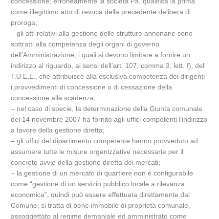
concessione; erroneamente la società Pa. qualifica la prima
come illegittimo atto di revoca della precedente delibera di
proroga;
– gli atti relativi alla gestione delle strutture annonarie sono
sottratti alla competenza degli organi di governo
dell’Amministrazione, i quali si devono limitare a fornire un
indirizzo al riguardo, ai sensi dell’art. 107, comma 3, lett. f), del
T.U.E.L., che attribuisce alla esclusiva competenza dei dirigenti
i provvedimenti di concessione o di cessazione della
concessione alla scadenza;
– nel caso di specie, la determinazione della Giunta comunale
del 14 novembre 2007 ha fornito agli uffici competenti l’indirizzo
a favore della gestione diretta;
– gli uffici del dipartimento competente hanno provveduto ad
assumere tutte le misure organizzative necessarie per il
concreto avvio della gestione diretta dei mercati;
– la gestione di un mercato di quartiere non è configurabile
come “gestione di un servizio pubblico locale a rilevanza
economica”, quindi può essere effettuata direttamente dal
Comune; si tratta di bene immobile di proprietà comunale,
assoggettato al regime demaniale ed amministrato come