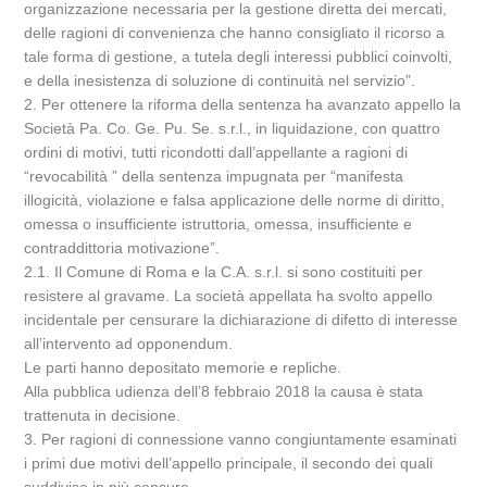
organizzazione necessaria per la gestione diretta dei mercati,
delle ragioni di convenienza che hanno consigliato il ricorso a
tale forma di gestione, a tutela degli interessi pubblici coinvolti,
e della inesistenza di soluzione di continuità nel servizio”.
2. Per ottenere la riforma della sentenza ha avanzato appello la
Società Pa. Co. Ge. Pu. Se. s.r.l., in liquidazione, con quattro
ordini di motivi, tutti ricondotti dall’appellante a ragioni di
“revocabilità ” della sentenza impugnata per “manifesta
illogicità, violazione e falsa applicazione delle norme di diritto,
omessa o insufficiente istruttoria, omessa, insufficiente e
contraddittoria motivazione”.
2.1. Il Comune di Roma e la C.A. s.r.l. si sono costituiti per
resistere al gravame. La società appellata ha svolto appello
incidentale per censurare la dichiarazione di difetto di interesse
all’intervento ad opponendum.
Le parti hanno depositato memorie e repliche.
Alla pubblica udienza dell’8 febbraio 2018 la causa è stata
trattenuta in decisione.
3. Per ragioni di connessione vanno congiuntamente esaminati
i primi due motivi dell’appello principale, il secondo dei quali