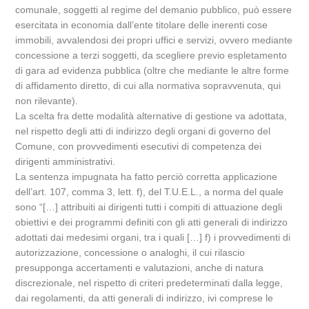
comunale, soggetti al regime del demanio pubblico, può essere
esercitata in economia dall’ente titolare delle inerenti cose
immobili, avvalendosi dei propri uffici e servizi, ovvero mediante
concessione a terzi soggetti, da scegliere previo espletamento
di gara ad evidenza pubblica (oltre che mediante le altre forme
di affidamento diretto, di cui alla normativa sopravvenuta, qui
non rilevante).
La scelta fra dette modalità alternative di gestione va adottata,
nel rispetto degli atti di indirizzo degli organi di governo del
Comune, con provvedimenti esecutivi di competenza dei
dirigenti amministrativi.
La sentenza impugnata ha fatto perciò corretta applicazione
dell’art. 107, comma 3, lett. f), del T.U.E.L., a norma del quale
sono “[…] attribuiti ai dirigenti tutti i compiti di attuazione degli
obiettivi e dei programmi definiti con gli atti generali di indirizzo
adottati dai medesimi organi, tra i quali […] f) i provvedimenti di
autorizzazione, concessione o analoghi, il cui rilascio
presupponga accertamenti e valutazioni, anche di natura
discrezionale, nel rispetto di criteri predeterminati dalla legge,
dai regolamenti, da atti generali di indirizzo, ivi comprese le