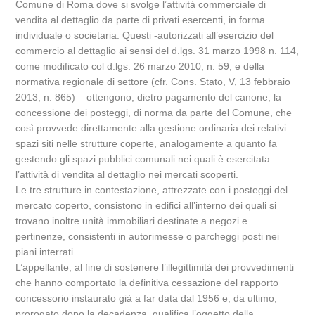
Comune di Roma dove si svolge l’attività commerciale di
vendita al dettaglio da parte di privati esercenti, in forma
individuale o societaria. Questi -autorizzati all’esercizio del
commercio al dettaglio ai sensi del d.lgs. 31 marzo 1998 n. 114,
come modificato col d.lgs. 26 marzo 2010, n. 59, e della
normativa regionale di settore (cfr. Cons. Stato, V, 13 febbraio
2013, n. 865) – ottengono, dietro pagamento del canone, la
concessione dei posteggi, di norma da parte del Comune, che
così provvede direttamente alla gestione ordinaria dei relativi
spazi siti nelle strutture coperte, analogamente a quanto fa
gestendo gli spazi pubblici comunali nei quali è esercitata
l’attività di vendita al dettaglio nei mercati scoperti.
Le tre strutture in contestazione, attrezzate con i posteggi del
mercato coperto, consistono in edifici all’interno dei quali si
trovano inoltre unità immobiliari destinate a negozi e
pertinenze, consistenti in autorimesse o parcheggi posti nei
piani interrati.
L’appellante, al fine di sostenere l’illegittimità dei provvedimenti
che hanno comportato la definitiva cessazione del rapporto
concessorio instaurato già a far data dal 1956 e, da ultimo,
prorogato dopo la decadenza, qualifica l’oggetto della