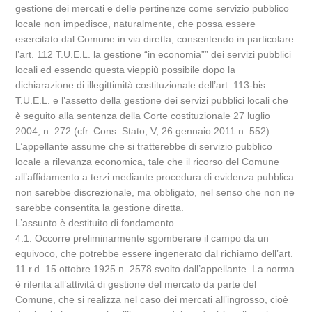
gestione dei mercati e delle pertinenze come servizio pubblico
locale non impedisce, naturalmente, che possa essere
esercitato dal Comune in via diretta, consentendo in particolare
l’art. 112 T.U.E.L. la gestione “in economia”” dei servizi pubblici
locali ed essendo questa vieppiù possibile dopo la
dichiarazione di illegittimità costituzionale dell’art. 113-bis
T.U.E.L. e l’assetto della gestione dei servizi pubblici locali che
è seguito alla sentenza della Corte costituzionale 27 luglio
2004, n. 272 (cfr. Cons. Stato, V, 26 gennaio 2011 n. 552).
L’appellante assume che si tratterebbe di servizio pubblico
locale a rilevanza economica, tale che il ricorso del Comune
all’affidamento a terzi mediante procedura di evidenza pubblica
non sarebbe discrezionale, ma obbligato, nel senso che non ne
sarebbe consentita la gestione diretta.
L’assunto è destituito di fondamento.
4.1. Occorre preliminarmente sgomberare il campo da un
equivoco, che potrebbe essere ingenerato dal richiamo dell’art.
11 r.d. 15 ottobre 1925 n. 2578 svolto dall’appellante. La norma
è riferita all’attività di gestione del mercato da parte del
Comune, che si realizza nel caso dei mercati all’ingrosso, cioè