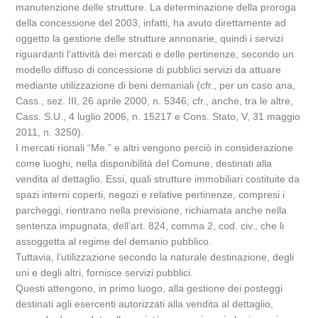
manutenzione delle strutture. La determinazione della proroga
della concessione del 2003, infatti, ha avuto direttamente ad
oggetto la gestione delle strutture annonarie, quindi i servizi
riguardanti l’attività dei mercati e delle pertinenze, secondo un
modello diffuso di concessione di pubblici servizi da attuare
mediante utilizzazione di beni demaniali (cfr., per un caso ana,
Cass., sez. III, 26 aprile 2000, n. 5346; cfr., anche, tra le altre,
Cass. S.U., 4 luglio 2006, n. 15217 e Cons. Stato, V, 31 maggio
2011, n. 3250).
I mercati rionali “Me.” e altri vengono perciò in considerazione
come luoghi, nella disponibilità del Comune, destinati alla
vendita al dettaglio. Essi, quali strutture immobiliari costituite da
spazi interni coperti, negozi e relative pertinenze, compresi i
parcheggi, rientrano nella previsione, richiamata anche nella
sentenza impugnata, dell’art. 824, comma 2, cod. civ., che li
assoggetta al regime del demanio pubblico.
Tuttavia, l’utilizzazione secondo la naturale destinazione, degli
uni e degli altri, fornisce servizi pubblici.
Questi attengono, in primo luogo, alla gestione dei posteggi
destinati agli esercenti autorizzati alla vendita al dettaglio,