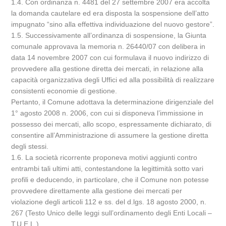
1.4. Con ordinanza n. 4481 del 27 settembre 2007 era accolta
la domanda cautelare ed era disposta la sospensione dell’atto
impugnato “sino alla effettiva individuazione del nuovo gestore”.
1.5. Successivamente all’ordinanza di sospensione, la Giunta
comunale approvava la memoria n. 26440/07 con delibera in
data 14 novembre 2007 con cui formulava il nuovo indirizzo di
provvedere alla gestione diretta dei mercati, in relazione alla
capacità organizzativa degli Uffici ed alla possibilità di realizzare
consistenti economie di gestione.
Pertanto, il Comune adottava la determinazione dirigenziale del
1° agosto 2008 n. 2006, con cui si disponeva l’immissione in
possesso dei mercati, allo scopo, espressamente dichiarato, di
consentire all’Amministrazione di assumere la gestione diretta
degli stessi.
1.6. La società ricorrente proponeva motivi aggiunti contro
entrambi tali ultimi atti, contestandone la legittimità sotto vari
profili e deducendo, in particolare, che il Comune non potesse
provvedere direttamente alla gestione dei mercati per
violazione degli articoli 112 e ss. del d.lgs. 18 agosto 2000, n.
267 (Testo Unico delle leggi sull’ordinamento degli Enti Locali –
T.U.E.L.).