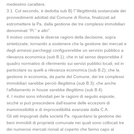
medesimo carattere.
3.1. Col secondo, è dedotta sub B) l'”illegittimità sostanziale dei
provvedimenti adottati dal Comune di Roma, finalizzati ad
estromettere la Pa. dalla gestione dei tre complessi immobiliari
denominati “Pi.” e altri”.
Il motivo contesta le diverse ragioni della decisione, sopra
sintetizzate, tornando a sostenere che la gestione dei mercati e
degli annessi parcheggi configurerebbe un servizio pubblico a
rilevanza economica (sub B.1); che in tal senso deporrebbe il
quadro normativo di riferimento sui servizi pubblici locali, ed in
particolare su quelli a rilevanza economica (sub B.2); che la
gestione in economia, da parte del Comune, dei tre complessi
immobiliari sarebbe perciò illegittima (sub B.3); che anche
l’affidamento in house sarebbe illegittimo (sub B.4).
4. I motivi sono infondati per le ragioni di seguito esposte,
sicché si può prescindere dall’esame delle eccezioni di
inammissibilità e di improcedibilità avanzate dalla C.A..
Gli atti impugnati dalla società Pa. riguardano la gestione dei
beni immobili di proprietà comunale nei quali sono collocati tre
dei numerosi mercati rionali al coperto che fanno capo al