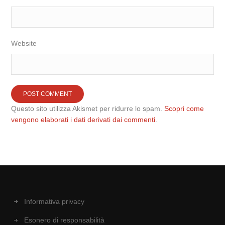
Website
Questo sito utilizza Akismet per ridurre lo spam.
Scopri come
vengono elaborati i dati derivati dai commenti
.
Informativa privacy
Esonero di responsabilità