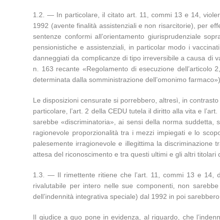
1.2. — In particolare, il citato art. 11, commi 13 e 14, violer
1992 (avente finalità assistenziali e non risarcitorie), per e
sentenze conformi all’orientamento giurisprudenziale sopra ri
pensionistiche e assistenziali, in particolar modo i vaccina
danneggiati da complicanze di tipo irreversibile a causa di v
n. 163 recante «Regolamento di esecuzione dell’articolo 2
determinata dalla somministrazione dell’omonimo farmaco»), p
Le disposizioni censurate si porrebbero, altresì, in contrasto
particolare, l’art. 2 della CEDU tutela il diritto alla vita e l
sarebbe «discriminatoria», ai sensi della norma suddetta, 
ragionevole proporzionalità tra i mezzi impiegati e lo sco
palesemente irragionevole e illegittima la discriminazione 
attesa del riconoscimento e tra questi ultimi e gli altri titolar
1.3. — Il rimettente ritiene che l’art. 11, commi 13 e 14, de
rivalutabile per intero nelle sue componenti, non sarebbe 
dell’indennità integrativa speciale) dal 1992 in poi sarebber
Il giudice a quo pone in evidenza, al riguardo, che l’inden