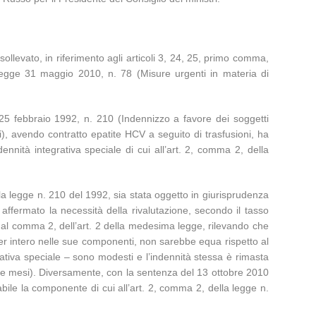
ollevato, in riferimento agli articoli 3, 24, 25, primo comma,
o-legge 31 maggio 2010, n. 78 (Misure urgenti in materia di
e 25 febbraio 1992, n. 210 (Indennizzo a favore dei soggetti
i), avendo contratto epatite HCV a seguito di trasfusioni, ha
ennità integrativa speciale di cui all’art. 2, comma 2, della
la legge n. 210 del 1992, sia stata oggetto in giurisprudenza
 affermato la necessità della rivalutazione, secondo il tasso
 al comma 2, dell’art. 2 della medesima legge, rilevando che
per intero nelle sue componenti, non sarebbe equa rispetto al
grativa speciale – sono modesti e l’indennità stessa è rimasta
 due mesi). Diversamente, con la sentenza del 13 ottobre 2010
bile la componente di cui all’art. 2, comma 2, della legge n.