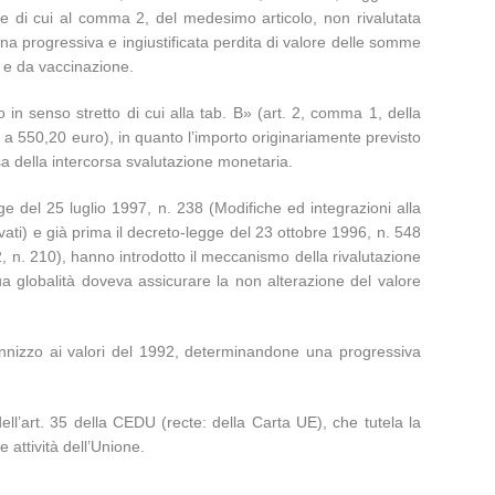
ale di cui al comma 2, del medesimo articolo, non rivalutata
una progressiva e ingiustificata perdita di valore delle somme
e e da vaccinazione.
zo in senso stretto di cui alla tab. B» (art. 2, comma 1, della
o a 550,20 euro), in quanto l’importo originariamente previsto
usa della intercorsa svalutazione monetaria.
egge del 25 luglio 1997, n. 238 (Modifiche ed integrazioni alla
vati) e già prima il decreto-legge del 23 ottobre 1996, n. 548
2, n. 210), hanno introdotto il meccanismo della rivalutazione
ua globalità doveva assicurare la non alterazione del valore
ndennizzo ai valori del 1992, determinandone una progressiva
ll’art. 35 della CEDU (recte: della Carta UE), che tutela la
e attività dell’Unione.