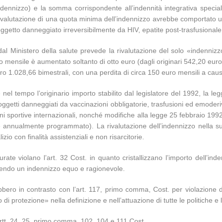
o indennizzo) e la somma corrispondente all’indennità integrativa speci
a rivalutazione di una quota minima dell’indennizzo avrebbe comportato 
 soggetto danneggiato irreversibilmente da HIV, epatite post-trasfusional
a dal Ministero della salute prevede la rivalutazione del solo «indenniz
o mensile è aumentato soltanto di otto euro (dagli originari 542,20 eur
 euro 1.028,66 bimestrali, con una perdita di circa 150 euro mensili a ca
 nel tempo l’originario importo stabilito dal legislatore del 1992, la l
oggetti danneggiati da vaccinazioni obbligatorie, trasfusioni ed emoderi
ni sportive internazionali, nonché modifiche alla legge 25 febbraio 199
one annualmente programmato). La rivalutazione dell’indennizzo nella s
zio con finalità assistenziali e non risarcitorie.
urate violano l’art. 32 Cost. in quanto cristallizzano l’importo dell’i
tendo un indennizzo equo e ragionevole.
bbero in contrasto con l’art. 117, primo comma, Cost. per violazione de
i protezione» nella definizione e nell’attuazione di tutte le politiche e l
 artt. 24, 25, primo comma, 102, 104 e 111 Cost.