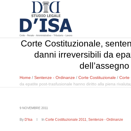
Corte Costituzionale, sente
danni irreversibili da epa
dell’assegno 
Home
/
Sentenze - Ordinanze
/
Corte Costituzionale
/
Corte 
da epatite post-trasfusionale hanno diritto alla piena rivalu
9 NOVEMBRE 2011
By
D'Isa
In
Corte Costituzionale 2011
,
Sentenze - Ordinanze