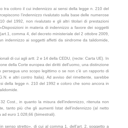
nto tra coloro il cui indennizzo ai sensi della legge n. 210 del
 percepiscono l’indennizzo rivalutato sulla base delle numerose
0 del 1992, non rivalutato e gli altri titolari di prestazioni
 «Disposizioni in materia di indennizzo a favore dei soggetti
 (art.1, comma 4, del decreto ministeriale del 2 ottobre 2009,
 indennizzo ai soggetti affetti da sindrome da talidomide,
nali di cui agli artt. 2 e 14 della CEDU, (recte: Carta UE). In
azione della Corte europea dei diritti dell’uomo, una distinzione
on persegua uno scopo legittimo o se non c’è un rapporto di
. e altri contro Italia). Ad avviso del rimettente, sarebbe
ensi della legge n. 210 del 1992 e coloro che sono ancora in
talidomide.
t. 32 Cost., in quanto la misura dell’indennizzo, ritenuta non
, tanto più che gli aumenti Istat dell’indennizzo (al netto
a ad euro 1.028,66 (bimestrali).
n senso stretto», di cui al comma 1, dell’art. 2, soggetto a