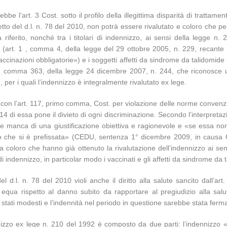
ebbe l’art. 3 Cost. sotto il profilo della illegittima disparità di trattame
ffetto del d.l. n. 78 del 2010, non potrà essere rivalutato e coloro che
ferito, nonché tra i titolari di indennizzo, ai sensi della legge n. 21
ti (art. 1 , comma 4, della legge del 29 ottobre 2005, n. 229, recante
accinazioni obbligatorie») e i soggetti affetti da sindrome da talidomide
, comma 363, della legge 24 dicembre 2007, n. 244, che riconosce un
er i quali l’indennizzo è integralmente rivalutato ex lege.
 con l’art. 117, primo comma, Cost. per violazione delle norme convenzio
’art. 14 di essa pone il divieto di ogni discriminazione. Secondo l’interpret
se manca di una giustificazione obiettiva e ragionevole e «se essa n
po che si è prefissata» (CEDU, sentenza 1° dicembre 2009, in causa G.N
tra coloro che hanno già ottenuto la rivalutazione dell’indennizzo ai s
i di indennizzo, in particolar modo i vaccinati e gli affetti da sindrome da 
l d.l. n. 78 del 2010 violi anche il diritto alla salute sancito dall’ar
equa rispetto al danno subito da rapportare al pregiudizio alla salute
o stati modesti e l’indennità nel periodo in questione sarebbe stata ferm
nizzo ex lege n. 210 del 1992 è composto da due parti: l’indennizzo «i