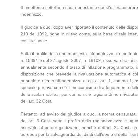
Il rimettente sottolinea che, nonostante quest’ultima interp
indennizzo.
Il giudice a quo, dopo aver riportato il contenuto delle dispos
210 del 1992, pone in rilievo come, sulla base di tale interve
costituzionale.
Sotto il profilo della non manifesta infondatezza, il rimetten
n. 15894 e del 27 agosto 2007, n. 18109, osserva che, ai se
annualmente secondo il tasso di inflazione programmato, in 
disposizione che prevede la rivalutazione automatica è col
annuale è riferita all’indennizzo di cui all’art. 1, comma 1
speciale portava con sé il meccanismo di adeguamento delle r
della scala mobile», per cui non c’è ragione di non rivalutar
dell’art. 32 Cost.
Pertanto, ad avviso del giudice a quo, la norma censurata, p
dell’art. 3 Cost. sotto il profilo della ragionevolezza e ug
riservate al potere giudiziario, nonché dell’art. 24 Cost. cre
europea per la salvaguardia dei diritti dell’uomo e delle libe