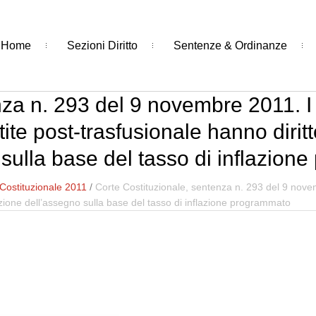
Home
Sezioni Diritto
Sentenze & Ordinanze
nza n. 293 del 9 novembre 2011. I 
tite post-trasfusionale hanno dirit
sulla base del tasso di inflazio
Costituzionale 2011
/
Corte Costituzionale, sentenza n. 293 del 9 novemb
tazione dell’assegno sulla base del tasso di inflazione programmato