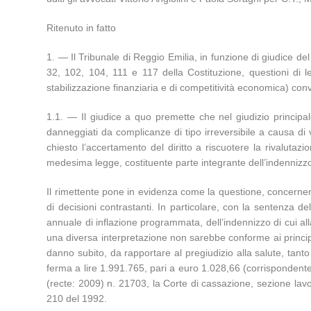
Ritenuto in fatto
1. — Il Tribunale di Reggio Emilia, in funzione di giudice de
32, 102, 104, 111 e 117 della Costituzione, questioni di l
stabilizzazione finanziaria e di competitività economica) conv
1.1. — Il giudice a quo premette che nel giudizio principal
danneggiati da complicanze di tipo irreversibile a causa di 
chiesto l’accertamento del diritto a riscuotere la rivalutaz
medesima legge, costituente parte integrante dell’indennizz
Il rimettente pone in evidenza come la questione, concernent
di decisioni contrastanti. In particolare, con la sentenza d
annuale di inflazione programmata, dell’indennizzo di cui a
una diversa interpretazione non sarebbe conforme ai principi
danno subito, da rapportare al pregiudizio alla salute, tanto
ferma a lire 1.991.765, pari a euro 1.028,66 (corrispondente
(recte: 2009) n. 21703, la Corte di cassazione, sezione lavo
210 del 1992.