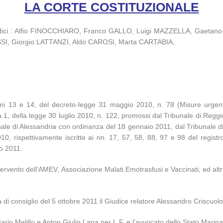
LA CORTE COSTITUZIONALE
iudici : Alfio FINOCCHIARO, Franco GALLO, Luigi MAZZELLA, Gaet
, Giorgio LATTANZI, Aldo CAROSI, Marta CARTABIA,
commi 13 e 14, del decreto-legge 31 maggio 2010, n. 78 (Misure urgenti
a 1, della legge 30 luglio 2010, n. 122, promossi dal Tribunale di Reg
nale di Alessandria con ordinanza del 18 gennaio 2011, dal Tribunale 
, rispettivamente iscritte ai nn. 17, 57, 58, 88, 97 e 98 del registr
no 2011.
i di intervento dell’AMEV, Associazione Malati Emotrasfusi e Vaccinati, ed
 di consiglio del 5 ottobre 2011 il Giudice relatore Alessandro Criscuolo
 Mario Melillo e Anton Giulio Lana per L.F. e l’avvocato dello Stato Marina