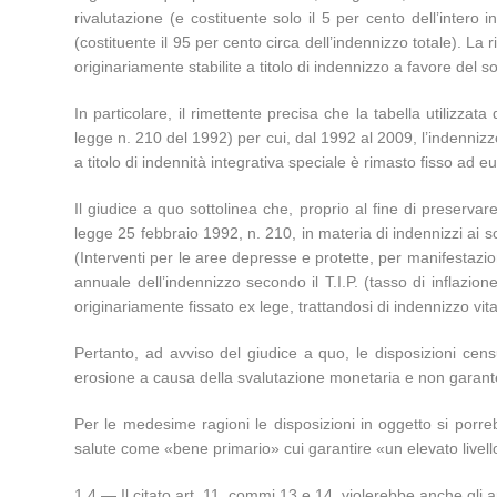
rivalutazione (e costituente solo il 5 per cento dell’inter
(costituente il 95 per cento circa dell’indennizzo totale). L
originariamente stabilite a titolo di indennizzo a favore del
In particolare, il rimettente precisa che la tabella utilizzat
legge n. 210 del 1992) per cui, dal 1992 al 2009, l’indennizz
a titolo di indennità integrativa speciale è rimasto fisso ad
Il giudice a quo sottolinea che, proprio al fine di preservare
legge 25 febbraio 1992, n. 210, in materia di indennizzi ai s
(Interventi per le aree depresse e protette, per manifestazio
annuale dell’indennizzo secondo il T.I.P. (tasso di inflazi
originariamente fissato ex lege, trattandosi di indennizzo vitali
Pertanto, ad avviso del giudice a quo, le disposizioni cens
erosione a causa della svalutazione monetaria e non garan
Per le medesime ragioni le disposizioni in oggetto si porre
salute come «bene primario» cui garantire «un elevato livello d
1.4 — Il citato art. 11, commi 13 e 14, violerebbe anche gli