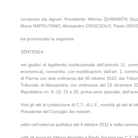
composta dai signori: Presidente: Alfonso QUARANTA; G
Maria NAPOLITANO, Alessandro CRISCUOLO, Paolo GROSSI
ha pronunciato la seguente
SENTENZA
nei giudizi di legittimità costituzionale dell’articolo 11, 
economica), convertito, con modificazioni, dall’art. 1, comm
di Parma con due ordinanze del 30 ottobre 2010, dal Tribu
Tribunale di Alessandria con ordinanza del 15 dicembre 2010
Repubblica nn. 6, 15, 22 e 25, prima serie speciale, dell’an
Visti gli atti di costituzione di C.T., di L.F., nonché gli att
Presidente del Consiglio dei ministri;
udito nell’udienza pubblica del 4 ottobre 2011 e nella camera
uditi gli avvocati Vittorio Angiolini e Paola Soragni per C.T.,