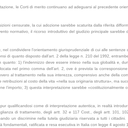
retazione, le Corti di merito continuano ad adeguarsi al precedente orie
izioni censurate, la cui adozione sarebbe scaturita dalla riferita difform
nto normativo, il ricorso introduttivo del giudizio principale sarebbe d
te, nel condividere l’orientamento giurisprudenziale di cui alle sentenze
nsi di quanto disposto dall’art. 2 della legge n. 210 del 1992, entramb
quanto: 1) l’indennizzo deve essere inteso nella sua globalità e, dunqu
locata nel primo comma dell’art. 2, ove è prevista la corresponsione 
, ovvero al trattamento nella sua interezza, comprensivo anche della c
etribuzioni al costo della vita «nella sua originaria struttura», ma suc
ne l’importo; 3) questa interpretazione sarebbe «costituzionalmente ori
ur qualificandosi come di interpretazione autentica, in realtà introdu
uaglianza di trattamento, degli artt. 32 e 117 Cost., degli artt. 101, 
ando un discrimine nella tutela giudiziaria riservata a tutti i cittadini
rtà fondamentali, ratificata e resa esecutiva in Italia con legge 4 agosto 