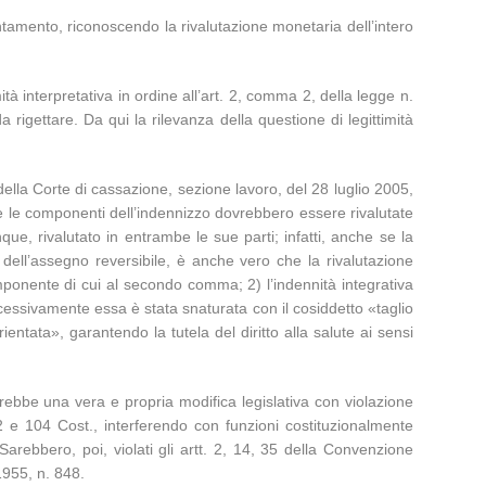
ntamento, riconoscendo la rivalutazione monetaria dell’intero
ità interpretativa in ordine all’art. 2, comma 2, della legge n.
a rigettare. Da qui la rilevanza della questione di legittimità
 della Corte di cassazione, sezione lavoro, del 28 luglio 2005,
e le componenti dell’indennizzo dovrebbero essere rivalutate
e, rivalutato in entrambe le sue parti; infatti, anche se la
dell’assegno reversibile, è anche vero che la rivalutazione
omponente di cui al secondo comma; 2) l’indennità integrativa
cessivamente essa è stata snaturata con il cosiddetto «taglio
entata», garantendo la tutela del diritto alla salute ai sensi
rrebbe una vera e propria modifica legislativa con violazione
102 e 104 Cost., interferendo con funzioni costituzionalmente
. Sarebbero, poi, violati gli artt. 2, 14, 35 della Convenzione
1955, n. 848.