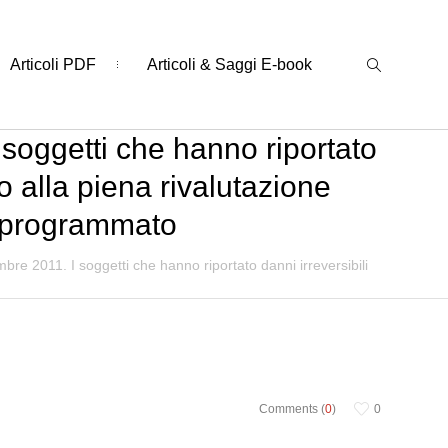
Articoli PDF
Articoli & Saggi E-book
soggetti che hanno riportato
to alla piena rivalutazione
ne programmato
re 2011. I soggetti che hanno riportato danni irreversibili
Comments (
0
)
0