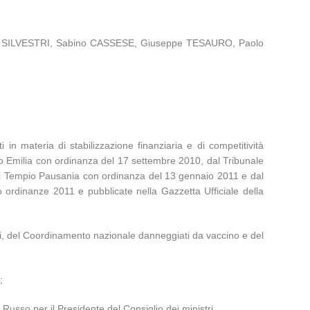
ano SILVESTRI, Sabino CASSESE, Giuseppe TESAURO, Paolo
 in materia di stabilizzazione finanziaria e di competitività
gio Emilia con ordinanza del 17 settembre 2010, dal Tribunale
di Tempio Pausania con ordinanza del 13 gennaio 2011 e dal
o ordinanze 2011 e pubblicate nella Gazzetta Ufficiale della
 altri, del Coordinamento nazionale danneggiati da vaccino e del
;
 Russo per il Presidente del Consiglio dei ministri.