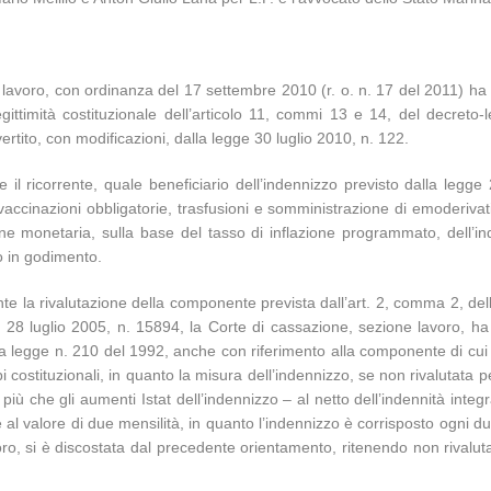
l lavoro, con ordinanza del 17 settembre 2010 (r. o. n. 17 del 2011) ha s
egittimità costituzionale dell’articolo 11, commi 13 e 14, del decret
ertito, con modificazioni, dalla legge 30 luglio 2010, n. 122.
e il ricorrente, quale beneficiario dell’indennizzo previsto dalla legg
vaccinazioni obbligatorie, trasfusioni e somministrazione di emoderivat
ione monetaria, sulla base del tasso di inflazione programmato, dell’ind
o in godimento.
e la rivalutazione della componente prevista dall’art. 2, comma 2, del
el 28 luglio 2005, n. 15894, la Corte di cassazione, sezione lavoro, ha
lla legge n. 210 del 1992, anche con riferimento alla componente di cui
 costituzionali, in quanto la misura dell’indennizzo, se non rivalutata 
 più che gli aumenti Istat dell’indennizzo – al netto dell’indennità inte
 al valore di due mensilità, in quanto l’indennizzo è corrisposto ogni
ro, si è discostata dal precedente orientamento, ritenendo non rivaluta