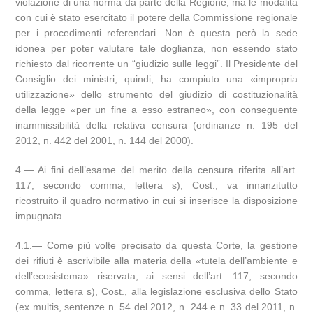
violazione di una norma da parte della Regione, ma le modalità
con cui è stato esercitato il potere della Commissione regionale
per i procedimenti referendari. Non è questa però la sede
idonea per poter valutare tale doglianza, non essendo stato
richiesto dal ricorrente un “giudizio sulle leggi”. Il Presidente del
Consiglio dei ministri, quindi, ha compiuto una «impropria
utilizzazione» dello strumento del giudizio di costituzionalità
della legge «per un fine a esso estraneo», con conseguente
inammissibilità della relativa censura (ordinanze n. 195 del
2012, n. 442 del 2001, n. 144 del 2000).
4.— Ai fini dell’esame del merito della censura riferita all’art.
117, secondo comma, lettera s), Cost., va innanzitutto
ricostruito il quadro normativo in cui si inserisce la disposizione
impugnata.
4.1.— Come più volte precisato da questa Corte, la gestione
dei rifiuti è ascrivibile alla materia della «tutela dell’ambiente e
dell’ecosistema» riservata, ai sensi dell’art. 117, secondo
comma, lettera s), Cost., alla legislazione esclusiva dello Stato
(ex multis, sentenze n. 54 del 2012, n. 244 e n. 33 del 2011, n.