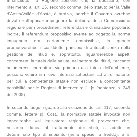
Innanzitutto, la Regione sostiene che la questione, con
riferimento all’art. 15, secondo comma, dello statuto per la Valle
d’Aosta/Vallée d’Aoste, è tardiva, perché il Governo avrebbe
dovuto «all’epoca» impugnare la delibera della Commissione
regionale per i procedimenti referendari e di iniziativa popolare;
inoltre, il referendum propositivo avente ad oggetto la norma
impugnata era certamente ammissibile, in quanto
promuoverebbe il cosiddetto principio di autosufficienza nella
gestione dei rifiuti e, soprattutto, riguarderebbe aspetti
concernenti la tutela della salute: nel settore dei rifiuti, «accanto
ad interessi inerenti in via primaria alla tutela dell’ambiente,
possono venire in rilievo interessi sottostanti ad altre materie,
per cui la competenza statale non esclude la concomitante
possibilità per le Regioni di intervenire […]» (sentenza n. 249
del 2009).
In secondo luogo, riguardo alla violazione dell’art. 117, secondo
comma, lettera s), Cost., la normativa statale invocata non
impedirebbe «al legislatore regionale di prevedere che,
nell’area idonea al trattamento dei rifiuti, si adotti un
determinato tipo di impianto (nella specie, a freddo), e si