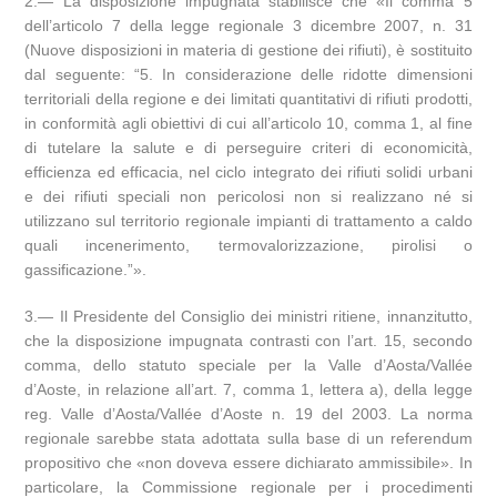
2.— La disposizione impugnata stabilisce che «Il comma 5
dell’articolo 7 della legge regionale 3 dicembre 2007, n. 31
(Nuove disposizioni in materia di gestione dei rifiuti), è sostituito
dal seguente: “5. In considerazione delle ridotte dimensioni
territoriali della regione e dei limitati quantitativi di rifiuti prodotti,
in conformità agli obiettivi di cui all’articolo 10, comma 1, al fine
di tutelare la salute e di perseguire criteri di economicità,
efficienza ed efficacia, nel ciclo integrato dei rifiuti solidi urbani
e dei rifiuti speciali non pericolosi non si realizzano né si
utilizzano sul territorio regionale impianti di trattamento a caldo
quali incenerimento, termovalorizzazione, pirolisi o
gassificazione.”».
3.— Il Presidente del Consiglio dei ministri ritiene, innanzitutto,
che la disposizione impugnata contrasti con l’art. 15, secondo
comma, dello statuto speciale per la Valle d’Aosta/Vallée
d’Aoste, in relazione all’art. 7, comma 1, lettera a), della legge
reg. Valle d’Aosta/Vallée d’Aoste n. 19 del 2003. La norma
regionale sarebbe stata adottata sulla base di un referendum
propositivo che «non doveva essere dichiarato ammissibile». In
particolare, la Commissione regionale per i procedimenti