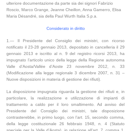
ulteriore documentazione da parte sia dei signori Fabrizio
Roscio, Marco Grange, Jeanne Cheillon, Anna Gamerro, Elisa
Maria Désandré, sia della Paul Wurth Italia S.p.a.
Considerato in diritto
1.— Il Presidente del Consiglio dei ministri, con ricorso
notificato il 23-28 gennaio 2013, depositato in cancelleria il 29
gennaio 2013 e iscritto al n. 9 del registro ricorsi 2013, ha
impugnato l’articolo unico della legge della Regione autonoma
Valle d’Aosta/Vallée d’Aoste 23 novembre 2012, n. 33
(Modificazione alla legge regionale 3 dicembre 2007, n. 31 –
Nuove disposizioni in materia di gestione dei rifiuti).
La disposizione impugnata riguarda la gestione dei rifiuti e, in
particolare, la realizzazione e utilizzazione di impianti di
trattamento a caldo per il loro smaltimento. Ad avviso del
Presidente del Consiglio dei ministri, tale disposizione
contrasterebbe, in primo luogo, con l’art. 15, secondo comma,
della legge costituzionale 26 febbraio 1948, n. 4 (Statuto
speciale per la Valle d’Aosta), in relazione all’art. 7, comma 1,