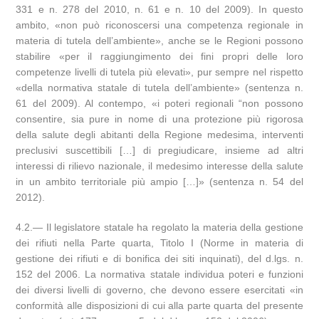
331 e n. 278 del 2010, n. 61 e n. 10 del 2009). In questo
ambito, «non può riconoscersi una competenza regionale in
materia di tutela dell’ambiente», anche se le Regioni possono
stabilire «per il raggiungimento dei fini propri delle loro
competenze livelli di tutela più elevati», pur sempre nel rispetto
«della normativa statale di tutela dell’ambiente» (sentenza n.
61 del 2009). Al contempo, «i poteri regionali “non possono
consentire, sia pure in nome di una protezione più rigorosa
della salute degli abitanti della Regione medesima, interventi
preclusivi suscettibili […] di pregiudicare, insieme ad altri
interessi di rilievo nazionale, il medesimo interesse della salute
in un ambito territoriale più ampio […]» (sentenza n. 54 del
2012).
4.2.— Il legislatore statale ha regolato la materia della gestione
dei rifiuti nella Parte quarta, Titolo I (Norme in materia di
gestione dei rifiuti e di bonifica dei siti inquinati), del d.lgs. n.
152 del 2006. La normativa statale individua poteri e funzioni
dei diversi livelli di governo, che devono essere esercitati «in
conformità alle disposizioni di cui alla parte quarta del presente