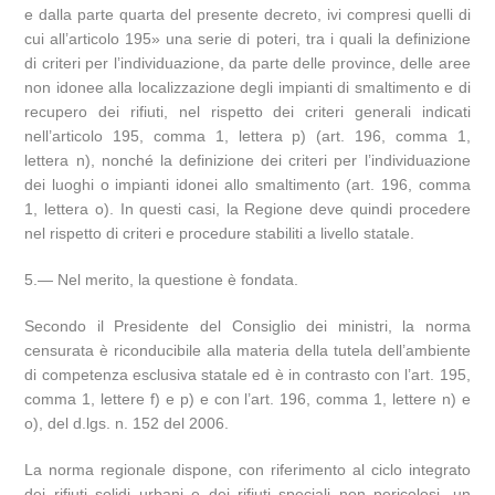
e dalla parte quarta del presente decreto, ivi compresi quelli di
cui all’articolo 195» una serie di poteri, tra i quali la definizione
di criteri per l’individuazione, da parte delle province, delle aree
non idonee alla localizzazione degli impianti di smaltimento e di
recupero dei rifiuti, nel rispetto dei criteri generali indicati
nell’articolo 195, comma 1, lettera p) (art. 196, comma 1,
lettera n), nonché la definizione dei criteri per l’individuazione
dei luoghi o impianti idonei allo smaltimento (art. 196, comma
1, lettera o). In questi casi, la Regione deve quindi procedere
nel rispetto di criteri e procedure stabiliti a livello statale.
5.— Nel merito, la questione è fondata.
Secondo il Presidente del Consiglio dei ministri, la norma
censurata è riconducibile alla materia della tutela dell’ambiente
di competenza esclusiva statale ed è in contrasto con l’art. 195,
comma 1, lettere f) e p) e con l’art. 196, comma 1, lettere n) e
o), del d.lgs. n. 152 del 2006.
La norma regionale dispone, con riferimento al ciclo integrato
dei rifiuti solidi urbani e dei rifiuti speciali non pericolosi, un