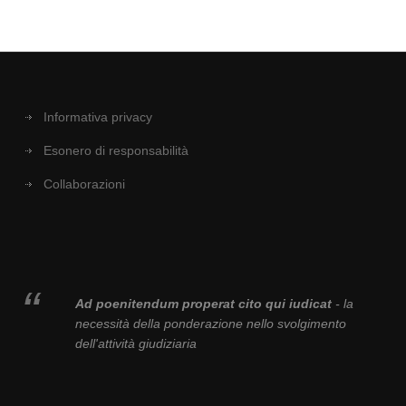
Informativa privacy
Esonero di responsabilità
Collaborazioni
Ad poenitendum properat cito qui iudicat
- la
necessità della ponderazione nello svolgimento
dell'attività giudiziaria