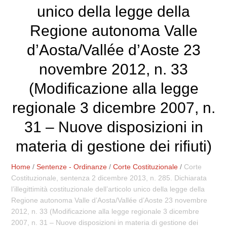
unico della legge della
Regione autonoma Valle
d’Aosta/Vallée d’Aoste 23
novembre 2012, n. 33
(Modificazione alla legge
regionale 3 dicembre 2007, n.
31 – Nuove disposizioni in
materia di gestione dei rifiuti)
Home
/
Sentenze - Ordinanze
/
Corte Costituzionale
/
Corte
Costituzionale, sentenza 2 dicembre 2013, n. 285. Dichiarata
l’illegittimità costituzionale dell’articolo unico della legge della
Regione autonoma Valle d’Aosta/Vallée d’Aoste 23 novembre
2012, n. 33 (Modificazione alla legge regionale 3 dicembre
2007, n. 31 – Nuove disposizioni in materia di gestione dei