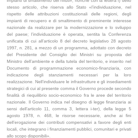
impianti di smaltimento dei rifiuti», nonché con la lettera f) dello
stesso articolo, che riserva allo Stato «l’individuazione, nel
rispetto delle attribuzioni costituzionali delle regioni, degli
impianti di recupero e di smaltimento di preminente interesse
nazionale da realizzare per la modernizzazione e lo sviluppo
del paese; l’individuazione è operata, sentita la Conferenza
unificata di cui all’articolo 8 del decreto legislativo 28 agosto
1997, n. 281, a mezzo di un programma, adottato con decreto
del Presidente del Consiglio dei Ministri su proposta del
Ministro dell’ambiente e della tutela del territorio, e inserito nel
Documento di programmazione economico-finanziaria, con
indicazione degli stanziamenti necessari per la loro
realizzazione. Nell’individuare le infrastrutture e gli insediamenti
strategici di cui al presente comma il Governo procede secondo
finalità di riequilibrio socio-economico fra le aree del territorio
nazionale. Il Governo indica nel disegno di legge finanziaria ai
sensi dell’articolo 11, comma 3, lettera i-ter), della legge 5
agosto 1978, n. 468, le risorse necessarie, anche ai fini
dell’erogazione dei contributi compensativi a favore degli enti
locali, che integrano i finanziamenti pubblici, comunitari e privati
allo scopo disponibili».