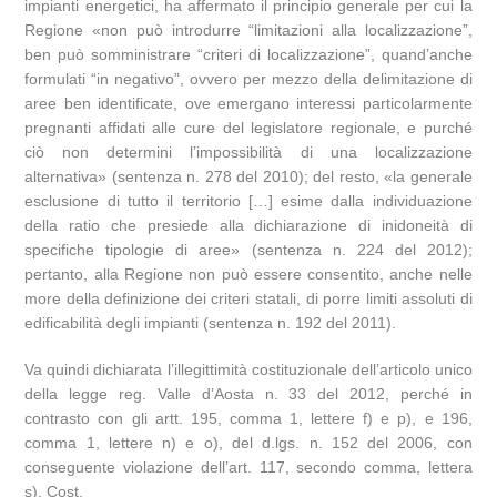
impianti energetici, ha affermato il principio generale per cui la
Regione «non può introdurre “limitazioni alla localizzazione”,
ben può somministrare “criteri di localizzazione”, quand’anche
formulati “in negativo”, ovvero per mezzo della delimitazione di
aree ben identificate, ove emergano interessi particolarmente
pregnanti affidati alle cure del legislatore regionale, e purché
ciò non determini l’impossibilità di una localizzazione
alternativa» (sentenza n. 278 del 2010); del resto, «la generale
esclusione di tutto il territorio […] esime dalla individuazione
della ratio che presiede alla dichiarazione di inidoneità di
specifiche tipologie di aree» (sentenza n. 224 del 2012);
pertanto, alla Regione non può essere consentito, anche nelle
more della definizione dei criteri statali, di porre limiti assoluti di
edificabilità degli impianti (sentenza n. 192 del 2011).
Va quindi dichiarata l’illegittimità costituzionale dell’articolo unico
della legge reg. Valle d’Aosta n. 33 del 2012, perché in
contrasto con gli artt. 195, comma 1, lettere f) e p), e 196,
comma 1, lettere n) e o), del d.lgs. n. 152 del 2006, con
conseguente violazione dell’art. 117, secondo comma, lettera
s), Cost.