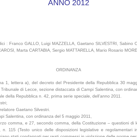
ANNO 2012
Giudici : Franco GALLO, Luigi MAZZELLA, Gaetano SILVESTRI, Sabi
 CAROSI, Marta CARTABIA, Sergio MATTARELLA, Mario Rosario MORE
ORDINANZA
comma 1, lettera a), del decreto del Presidente della Repubblica 30 magg
l Tribunale di Lecce, sezione distaccata di Campi Salentina, con ordina
ale della Repubblica n. 42, prima serie speciale, dell’anno 2011.
stri;
relatore Gaetano Silvestri.
ampi Salentina, con ordinanza del 5 maggio 2011,
terzo comma, e 27, secondo comma, della Costituzione – questioni di leg
. 115 (Testo unico delle disposizioni legislative e regolamentari in 
siano stati condannati per reati commessi in violazione delle norme per 