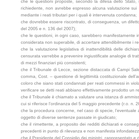
che le questioni proposte, secondo la difesa dello Stato, s
richiedente, non avrebbe espresso alcuna valutazione sui 
mediante i reati tributari per i quali è intervenuta condanna;
che dovrebbe essere riscontrato, di conseguenza, un difetto 
del 2005 e n. 136 del 2007);
che le questioni, in ogni caso, sarebbero manifestamente in
considerata non superabile, di accertare attendibilmente i re
che la valutazione legislativa di inattendibilità delle dich
censurata varrebbe a prevenire ingiustificate analogie di trat
di mezzi finanziari più consistenti;
che il Tribunale di Lecce, sezione distaccata di Campi Sa
comma, Cost. – questione di legittimità costituzionale dell’a
coloro che siano stati condannati per reati commessi in viola
verificare se detti reati abbiano effettivamente prodotto un r
che il Tribunale è chiamato a valutare una istanza di ammiss
cui si riferisce l’ordinanza del 5 maggio precedente (r.o. n. 
che la procedura concerne, nel caso di specie, l’eventuale a
oggetto di diverse sentenze passate in giudicato;
che il rimettente, a proposito dei redditi dichiarati e conse
precedenti in punto di rilevanza e non manifesta infondatezza
che il Presidente del Consiglio dei ministri, rappresentato e 