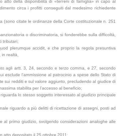
atto della disponibilità di «terreni di famiglia» in capo al
mento circa i profitti conseguiti dal medesimo richiedente
a (sono citate le ordinanze della Corte costituzionale n. 251
ionatoria o discriminatoria, si fonderebbe sulla difficoltà,
tributari;
id quod plerumque accidit, e che proprio la regola presuntiva
in realtà,
nto agli artt. 3, 24, secondo e terzo comma, e 27, secondo
 cui esclude l’ammissione al patrocinio a spese dello Stato di
e sui redditi e sul valore aggiunto, precludendo al giudice di
massima stabilita per l’accesso al beneficio;
iguarda lo stesso soggetto interessato al giudizio principale
e riguardo a più delitti di ricettazione di assegni, posti ad
ione al primo giudizio, svolgendo considerazioni analoghe alle
n atto depositato il 25 ottobre 2011;