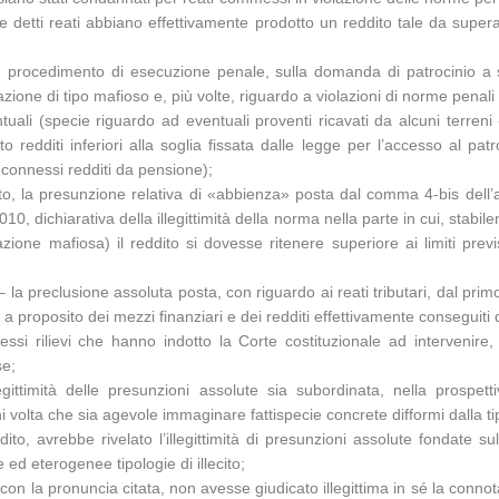
se detti reati abbiano effettivamente prodotto un reddito tale da super
 un procedimento di esecuzione penale, sulla domanda di patrocinio a
azione di tipo mafioso e, più volte, riguardo a violazioni di norme penali 
tuali (specie riguardo ad eventuali proventi ricavati da alcuni terreni «
o redditi inferiori alla soglia fissata dalle legge per l’accesso al patr
n connessi redditi da pensione);
to, la presunzione relativa di «abbienza» posta dal comma 4-bis dell’a
010, dichiarativa della illegittimità della norma nella parte in cui, stabi
ociazione mafiosa) il reddito si dovesse ritenere superiore ai limiti p
a preclusione assoluta posta, con riguardo ai reati tributari, dal prim
a proposito dei mezzi finanziari e dei redditi effettivamente conseguiti d
ssi rilievi che hanno indotto la Corte costituzionale ad intervenire
se;
gittimità delle presunzioni assolute sia subordinata, nella prospetti
volta che sia agevole immaginare fattispecie concrete difformi dalla ti
ddito, avrebbe rivelato l’illegittimità di presunzioni assolute fondate 
d eterogenee tipologie di illecito;
 con la pronuncia citata, non avesse giudicato illegittima in sé la conn