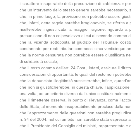
il carattere insuperabile della presunzione di «abbienza» pos
che un intervento dello stesso genere sarebbe necessario, se
che, in primo luogo, la previsione non potrebbe essere giustif
che, infatti, detta regola sarebbe irragionevole, se riferita 
risulterebbe ingiustificata, a maggior ragione, riguardo a
presunzione di non colpevolezza di cui al secondo comma del
che la vicenda sottoposta al giudizio del Tribunale costit
condannato per reati tributari commessi circa venticinque an
che la norma censurata non potrebbe essere giustificata nepp
di solidarietà sociale;
che il terzo comma dell’art. 24 Cost., infatti, assicura il dir
considerazioni di opportunità, le quali del resto non potrebbe
che la denunciata illegittimità sussisterebbe, infine, quand’
che non si giustificherebbe, in questa chiave, l’applicazion
una volta, ad un criterio diverso dall’unico costituzionalment
che il rimettente osserva, in punto di rilevanza, come l’ac
dello Stato, al momento insuperabilmente precluso dalla no
che l’apprezzamento delle questioni non sarebbe pregiudicato
n. 94 del 2004, nel cui ambito non sarebbe stata espressa al
che il Presidente del Consiglio dei ministri, rappresentato e 