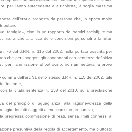
are, per l’anno antecedente alla richiesta, la soglia massima
 spese dell’erario proposta da persona che, in epoca molto
tributarie;
di famiglia», citati in un rapporto dei servizi sociali), stima
ocinio, anche alla luce delle condizioni personali e familiari
rt. 76 del d.P.R. n. 115 del 2002, nella portata assunta per
lendo che per i soggetti già condannati con sentenza definitiva
revisti per l’ammissione al patrocino, non ammetteva la prova
o comma dell’art. 91 dello stesso d.P.R. n. 115 del 2002, tale
all’instante;
, con la citata sentenza n. 139 del 2010, sulla preclusione
va del principio di uguaglianza, alla ragionevolezza della
pologia dei fatti soggetti al meccanismo presuntivo;
sulla pregressa commissione di reati, senza limiti connessi al
otazione presuntiva della regola di accertamento, ma piuttosto