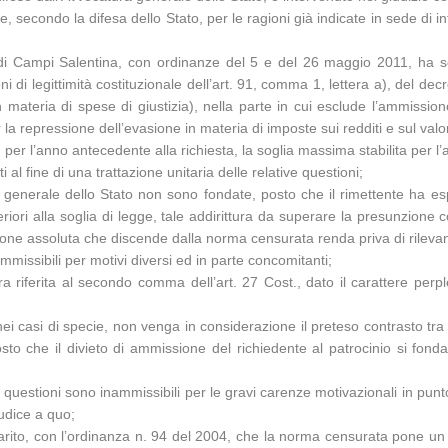
e, secondo la difesa dello Stato, per le ragioni già indicate in sede di
di Campi Salentina, con ordinanze del 5 e del 26 maggio 2011, ha soll
di legittimità costituzionale dell’art. 91, comma 1, lettera a), del de
n materia di spese di giustizia), nella parte in cui esclude l’ammissio
 repressione dell’evasione in materia di imposte sui redditi e sul valor
per l’anno antecedente alla richiesta, la soglia massima stabilita per l’
 al fine di una trattazione unitaria delle relative questioni;
a generale dello Stato non sono fondate, posto che il rimettente ha es
superiori alla soglia di legge, tale addirittura da superare la presunzion
one assoluta che discende dalla norma censurata renda priva di rilevanza
mmissibili per motivi diversi ed in parte concomitanti;
a riferita al secondo comma dell’art. 27 Cost., dato il carattere perpl
, nei casi di specie, non venga in considerazione il preteso contrasto t
sto che il divieto di ammissione del richiedente al patrocinio si fonda
le questioni sono inammissibili per le gravi carenze motivazionali in punto
iudice a quo;
ito, con l’ordinanza n. 94 del 2004, che la norma censurata pone un d