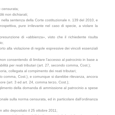
e censurata;
ti non dichiarati;
te nella sentenza della Corte costituzionale n. 139 del 2010, e
spettiva, pure irrilevante nel caso di specie, a violare la
presunzione di «abbienza», visto che il richiedente risulta
io;
o alla violazione di regole espressive dei vincoli essenziali
», non consentendo di limitare l’accesso al patrocinio in base a
bilità per reati tributari (art. 27, secondo comma, Cost.);
ria, collegata al compimento dei reati tributari;
econdo comma, Cost.), e comunque si darebbe rilevanza, ancora
sore (art. 3 ed art. 24, comma terzo, Cost.);
coglimento della domanda di ammissione al patrocinio a spese
onale sulla norma censurata, ed in particolare dall’ordinanza
n atto depositato il 25 ottobre 2011;