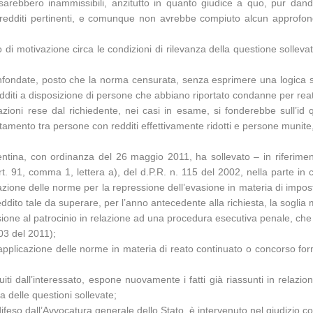
arebbero inammissibili, anzitutto in quanto giudice a quo, pur dando 
redditi pertinenti, e comunque non avrebbe compiuto alcun approfondi
di motivazione circa le condizioni di rilevanza della questione sollevat
fondate, posto che la norma censurata, senza esprimere una logica sanz
dditi a disposizione di persone che abbiano riportato condanne per reati 
iarazioni rese dal richiedente, nei casi in esame, si fonderebbe sull’
tamento tra persone con redditi effettivamente ridotti e persone munite, 
lentina, con ordinanza del 26 maggio 2011, ha sollevato – in riferime
rt. 91, comma 1, lettera a), del d.P.R. n. 115 del 2002, nella parte in
zione delle norme per la repressione dell’evasione in materia di impost
eddito tale da superare, per l’anno antecedente alla richiesta, la soglia 
ione al patrocinio in relazione ad una procedura esecutiva penale, che r
203 del 2011);
pplicazione delle norme in materia di reato continuato o concorso formal
guiti dall’interessato, espone nuovamente i fatti già riassunti in relaz
 delle questioni sollevate;
difeso dall’Avvocatura generale dello Stato, è intervenuto nel giudizio co