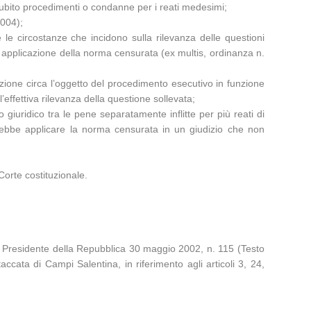
subito procedimenti o condanne per i reati medesimi;
2004);
re le circostanze che incidono sulla rilevanza delle questioni
are applicazione della norma censurata (ex multis, ordinanza n.
icazione circa l’oggetto del procedimento esecutivo in funzione
’effettiva rilevanza della questione sollevata;
lo giuridico tra le pene separatamente inflitte per più reati di
vrebbe applicare la norma censurata in un giudizio che non
Corte costituzionale.
 del Presidente della Repubblica 30 maggio 2002, n. 115 (Testo
accata di Campi Salentina, in riferimento agli articoli 3, 24,