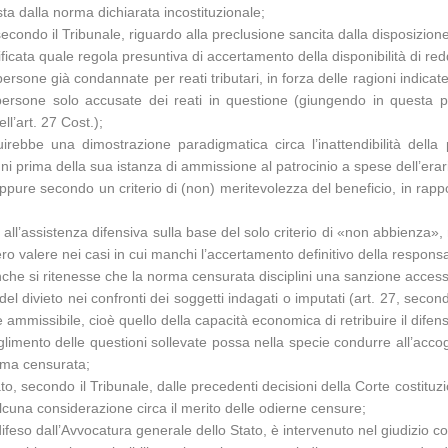
ta dalla norma dichiarata incostituzionale;
condo il Tribunale, riguardo alla preclusione sancita dalla disposizion
icata quale regola presuntiva di accertamento della disponibilità di reddi
a persone già condannate per reati tributari, in forza delle ragioni indica
 persone solo accusate dei reati in questione (giungendo in questa pro
l’art. 27 Cost.);
uirebbe una dimostrazione paradigmatica circa l’inattendibilità della 
ni prima della sua istanza di ammissione al patrocinio a spese dell’erar
ure secondo un criterio di (non) meritevolezza del beneficio, in rapport
itto all’assistenza difensiva sulla base del solo criterio di «non abbienza
ro valere nei casi in cui manchi l’accertamento definitivo della responsa
anche si ritenesse che la norma censurata disciplini una sanzione accesso
e del divieto nei confronti dei soggetti indagati o imputati (art. 27, s
e ammissibile, cioè quello della capacità economica di retribuire il difen
coglimento delle questioni sollevate possa nella specie condurre all’ac
rma censurata;
, secondo il Tribunale, dalle precedenti decisioni della Corte costituzi
cuna considerazione circa il merito delle odierne censure;
difeso dall’Avvocatura generale dello Stato, è intervenuto nel giudizio co