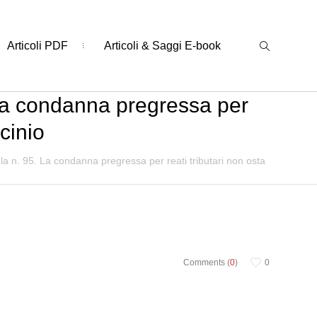
Articoli PDF
Articoli & Saggi E-book
 La condanna pregressa per
ocinio
 la n. 95. La condanna pregressa per reati tributari non osta
Comments (
0
)
0