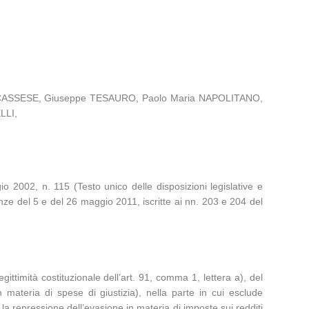
no CASSESE, Giuseppe TESAURO, Paolo Maria NAPOLITANO,
LLI,
io 2002, n. 115 (Testo unico delle disposizioni legislative e
nze del 5 e del 26 maggio 2011, iscritte ai nn. 203 e 204 del
ittimità costituzionale dell’art. 91, comma 1, lettera a), del
materia di spese di giustizia), nella parte in cui esclude
la repressione dell’evasione in materia di imposte sui redditi