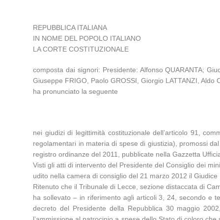
REPUBBLICA ITALIANA
IN NOME DEL POPOLO ITALIANO
LA CORTE COSTITUZIONALE
composta dai signori: Presidente: Alfonso QUARANTA; 
Giuseppe FRIGO, Paolo GROSSI, Giorgio LATTANZI, Aldo
ha pronunciato la seguente
nei giudizi di legittimità costituzionale dell’articolo 91, 
regolamentari in materia di spese di giustizia), promossi da
registro ordinanze del 2011, pubblicate nella Gazzetta Uffici
Visti gli atti di intervento del Presidente del Consiglio dei mini
udito nella camera di consiglio del 21 marzo 2012 il Giudice 
Ritenuto che il Tribunale di Lecce, sezione distaccata di C
ha sollevato – in riferimento agli articoli 3, 24, secondo e 
decreto del Presidente della Repubblica 30 maggio 2002, n
l’ammissione al patrocinio a spese dello Stato di coloro che 