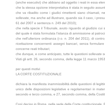
(anche esecutivi) che abbiano ad oggetto i reati in essa el
che la stessa opzione interpretativa è stata in seguito assun
che va ribadito come i giudici rimettenti siano chiamati, nel
sollevate, ma anche ad illustrare, quando sia il caso, i presu
61 del 2007 e sentenza n. 249 del 2010);
che nella specie il Tribunale, avuto riguardo al giudizio cui 
del quale è stata formulata l’istanza di ammissione al patroci
che nell’ulteriore ordinanza (r.o. n. 204 del 2011), di contro,
ricettazione concernenti assegni bancari, senza formulare
concerne reati tributari;
che dunque, e come anticipato, tutte le questioni sollevate 
Visti gli artt. 26, secondo comma, della legge 11 marzo 1953,
per questi motivi
LA CORTE COSTITUZIONALE
dichiara la manifesta inammissibilità delle questioni di legi
unico delle disposizioni legislative e regolamentari in mater
secondo e terzo comma, e 27, secondo comma, della Costituz
Così deciso in Roma, nella sede della Corte costituzionale, P