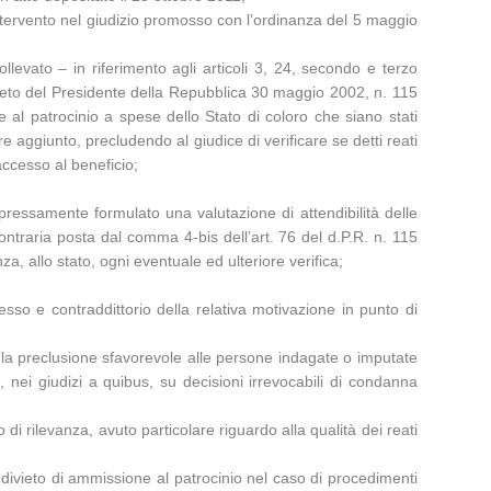
 intervento nel giudizio promosso con l’ordinanza del 5 maggio
evato – in riferimento agli articoli 3, 24, secondo e terzo
creto del Presidente della Repubblica 30 maggio 2002, n. 115
ne al patrocinio a spese dello Stato di coloro che siano stati
e aggiunto, precludendo al giudice di verificare se detti reati
accesso al beneficio;
pressamente formulato una valutazione di attendibilità delle
e contraria posta dal comma 4-bis dell’art. 76 del d.P.R. n. 115
, allo stato, ogni eventuale ed ulteriore verifica;
esso e contraddittorio della relativa motivazione in punto di
ra la preclusione sfavorevole alle persone indagate o imputate
, nei giudizi a quibus, su decisioni irrevocabili di condanna
 di rilevanza, avuto particolare riguardo alla qualità dei reati
ivieto di ammissione al patrocinio nel caso di procedimenti