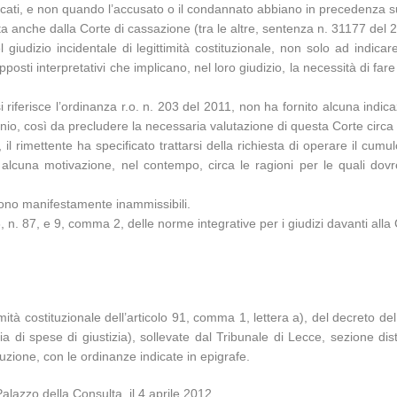
encati, e non quando l’accusato o il condannato abbiano in precedenza 
ta anche dalla Corte di cassazione (tra le altre, sentenza n. 31177 del 
 giudizio incidentale di legittimità costituzionale, non solo ad indica
pposti interpretativi che implicano, nel loro giudizio, la necessità di f
si riferisce l’ordinanza r.o. n. 203 del 2011, non ha fornito alcuna ind
nio, così da precludere la necessaria valutazione di questa Corte circa l
 il rimettente ha specificato trattarsi della richiesta di operare il cumu
 alcuna motivazione, nel contempo, circa le ragioni per le quali do
sono manifestamente inammissibili.
 n. 87, e 9, comma 2, delle norme integrative per i giudizi davanti alla 
ttimità costituzionale dell’articolo 91, comma 1, lettera a), del decreto
ia di spese di giustizia), sollevate dal Tribunale di Lecce, sezione dist
ione, con le ordinanze indicate in epigrafe.
alazzo della Consulta, il 4 aprile 2012.