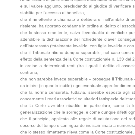
e sul valore aggiunto, precludendo al giudice di verificare 
stabilita per l’accesso al beneficio;
che il rimettente è chiamato a deliberare, nell’ambito di
risalente, ha riportato condanne in ordine al delitto di associ
che lo stesso rimettente, salva l’eventualità di verifiche pun
attendibile la dichiarazione del richiedente d’aver conseguit
dell’interessato (totalmente invalido, con figlia invalida e co
che il Tribunale ritiene dunque superabile, nel caso concre
effetto della sentenza della Corte costituzionale n. 139 del 2
in ordine a determinati reati (tra i quali il delitto di ass
contraria;
che non sarebbe invece superabile – prosegue il Tribunale – l
da inibire (in quanto inutile) ogni eventuale approfondimento 
che la norma censurata, tuttavia, sarebbe esposta agli ste
concernente i reati associativi ed ulteriori fattispecie delittuo
che la Corte avrebbe ribadito, in particolare, come la le
generalizzazione che le sorregge, e come dunque difetti ogni 
che il principio, applicato alle regole di valutazione del re
decorso del tempo e con riguardo indiscriminato a numerose e
che lo stesso rimettente rileva come la Corte costituzionale,