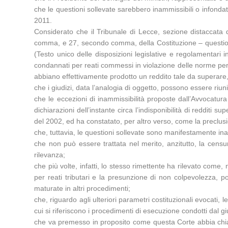
che le questioni sollevate sarebbero inammissibili o infondat
2011.
Considerato che il Tribunale di Lecce, sezione distaccata 
comma, e 27, secondo comma, della Costituzione – questioni 
(Testo unico delle disposizioni legislative e regolamentari i
condannati per reati commessi in violazione delle norme per la
abbiano effettivamente prodotto un reddito tale da superare, 
che i giudizi, data l’analogia di oggetto, possono essere riuniti
che le eccezioni di inammissibilità proposte dall’Avvocatur
dichiarazioni dell’instante circa l’indisponibilità di redditi 
del 2002, ed ha constatato, per altro verso, come la preclusi
che, tuttavia, le questioni sollevate sono manifestamente ina
che non può essere trattata nel merito, anzitutto, la censur
rilevanza;
che più volte, infatti, lo stesso rimettente ha rilevato come
per reati tributari e la presunzione di non colpevolezza, po
maturate in altri procedimenti;
che, riguardo agli ulteriori parametri costituzionali evocati, 
cui si riferiscono i procedimenti di esecuzione condotti dal g
che va premesso in proposito come questa Corte abbia chiar