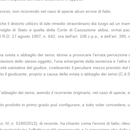
ricorso, non ricorrendo nel caso di specie alcun errore di fatto.
che il distorto utilizzo di tale rimedio straordinario dia luogo ad un inam
lio di Stato e quella della Corte di Cassazione abbia, ormai pacific
el R.D. 17 agosto 1907, n. 642, ora dell’art. 106 c.p.a., e dell’art. 395,
 una svista o abbaglio dei sensi, idonei a provocare l’errata percezione de
iezioni dello stesso oggetto, l’una emergente dalla sentenza e l’altra r
ità valutativa del giudice, costituendo il peculiare mezzo previsto dal 
o il giudicante, proprio a causa della svista o abbaglio dei sensi (C.d.S.
abbaglio dei sensi, avendo il ricorrente originario, nel caso di specie, 
ato prodotto in primo grado può configurare, a tutto voler concedere, u
 IV, n. 5180/2013), di recente, ha chiarito come l’errore di fatto, rilev
materiale tra l’effettiva realtà processuale e la percezione che della s