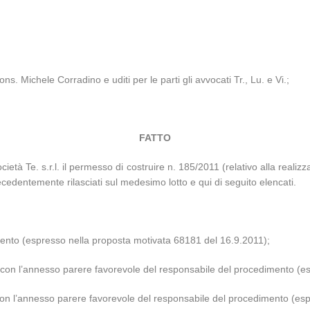
s. Michele Corradino e uditi per le parti gli avvocati Tr., Lu. e Vi.;
FATTO
ietà Te. s.r.l. il permesso di costruire n. 185/2011 (relativo alla realizza
recedentemente rilasciati sul medesimo lotto e qui di seguito elencati.
mento (espresso nella proposta motivata 68181 del 16.9.2011);
, con l’annesso parere favorevole del responsabile del procedimento (e
 con l’annesso parere favorevole del responsabile del procedimento (es