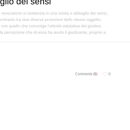
glio dei sensi
 revocatorio si sostanzia in una svista o abbaglio dei sensi,
contrasto tra due diverse proiezioni dello stesso oggetto,
on quello che coinvolge l'attività valutativa del giudice,
 la percezione che di essa ha avuto il giudicante, proprio a
Comments (
0
)
0