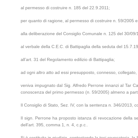
al permesso di costruire n. 185 del 22.9.2011;
per quanto di ragione, al permesso di costruire n. 59/2005 e
alla deliberazione del Consiglio Comunale n. 125 del 30/09/
al verbale della C.E.C. di Battipaglia della seduta del 15.7.1
all’art. 31 del Regolamento edilizio di Battipaglia;
ad ogni altro atto ad essi presupposto, connesso, collegato
veniva impugnato dal Sig. Alfredo Perrone innanzi al Tar Camp
conoscenza del primo permesso (n. 59/2005) almeno a partire
Il Consiglio di Stato, Sez. IV, con la sentenza n. 346/2013,
Il sign. Perrone ha proposto istanza di revocazione della sen
dell’art. 395, comma 1, n. 4, c.p.c..
Si è costituita in giudizio, contestando la tesi revocatoria, la 