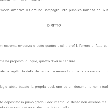
moria difensiva il Comune Battipaglia. Alla pubblica udienza del 6 
DIRITTO
estrema evidenza e sotto quattro distinti profili, l’errore di fatto c
rente ha proposto, dunque, quattro diverse censure.
to la legittimità della decisione, osservando come la stessa sia il frutt
 Collegio abbia basato la propria decisione su un documento non ritua
ato depositato in primo grado il documento, lo stesso non avrebbe mai 
eta il deposito dei nuovi documenti in appello.