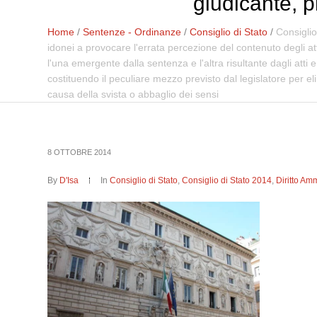
giudicante, p
Home
/
Sentenze - Ordinanze
/
Consiglio di Stato
/
Consiglio
idonei a provocare l'errata percezione del contenuto degli att
l'una emergente dalla sentenza e l'altra risultante dagli atti
costituendo il peculiare mezzo previsto dal legislatore per el
causa della svista o abbaglio dei sensi
8 OTTOBRE 2014
By
D'Isa
In
Consiglio di Stato
,
Consiglio di Stato 2014
,
Diritto Amm