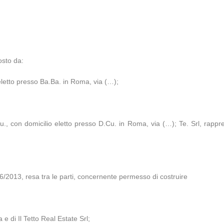
osto da:
 eletto presso Ba.Ba. in Roma, via (…);
u., con domicilio eletto presso D.Cu. in Roma, via (…); Te. Srl, rappres
2013, resa tra le parti, concernente permesso di costruire
a e di Il Tetto Real Estate Srl;