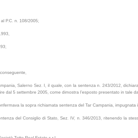
 al P.C. n. 108/2005;
1993,
993;
, conseguente,
ania, Salerno Sez. I, il quale, con la sentenza n. 243/2012, dichiarava i
 dal 5 settembre 2005, come dimostra l’esposto presentato in tale data 
 confermava la sopra richiamata sentenza del Tar Campania, impugnata in 
tenza del Consiglio di Stato, Sez. IV, n. 346/2013, ritenendo la stessa 
Società Tetto Real Estate s.r.l..