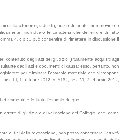
missibile ulteriore grado di giudizio di merito, non previsto e
amente, individuato le caratteristiche dell’errore di fatto
 comma 4, c.p.c., può consentire di rimettere in discussione il
l contenuto degli atti del giudizio (ritualmente acquisiti agli
isultante dagli atti e documenti di causa: esso, pertanto, non
legislatore per eliminare l’ostacolo materiale che si frappone
, sez. III, 1° ottobre 2012, n. 5162; sez. VI, 2 febbraio 2012,
effettivamente effettuato l’esposto de quo.
n errore di giudizio o di valutazione del Collegio, che, come
ante ai fini della revocazione, non possa concernere l’attività
tessa abbia l’organo giudicante, trattandosi, altrimenti, della