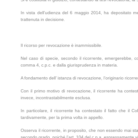
In vista dell’udienza del 6 maggio 2014, ha depositato me
trattenuta in decisione.
Il ricorso per revocazione è inammissibile.
Nel caso di specie, secondo il ricorrente, emergerebbe, con 
comma 4, c.p.c. e dalla giurisprudenza in materia.
A fondamento dell’ istanza di revocazione, l’originario ricor
Con il primo motivo di revocazione, il ricorrente ha contesta
invece, incontrastabilmente esclusa.
In particolare, il ricorrente ha contestato il fatto che il
tardivamente, per la prima volta in appello.
Osserva il ricorrente, in proposito, che non essendo mai st
secondo grado, poiché l’art. 104 del c.p.a. espressamente vi