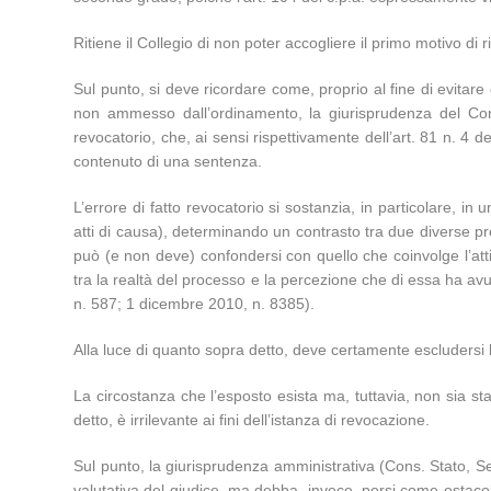
Ritiene il Collegio di non poter accogliere il primo motivo di 
Sul punto, si deve ricordare come, proprio al fine di evitare 
non ammesso dall’ordinamento, la giurisprudenza del Consig
revocatorio, che, ai sensi rispettivamente dell’art. 81 n. 4 d
contenuto di una sentenza.
L’errore di fatto revocatorio si sostanzia, in particolare, in
atti di causa), determinando un contrasto tra due diverse pro
può (e non deve) confondersi con quello che coinvolge l’attiv
tra la realtà del processo e la percezione che di essa ha avut
n. 587; 1 dicembre 2010, n. 8385).
Alla luce di quanto sopra detto, deve certamente escludersi l’
La circostanza che l’esposto esista ma, tuttavia, non sia st
detto, è irrilevante ai fini dell’istanza di revocazione.
Sul punto, la giurisprudenza amministrativa (Cons. Stato, Sez.
valutativa del giudice, ma debba, invece, porsi come ostacolo 