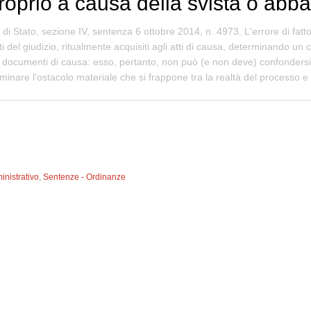
roprio a causa della svista o abba
 di Stato, sezione IV, sentenza 6 ottobre 2014, n. 4973. L'errore di fatto
i del giudizio, ritualmente acquisiti agli atti di causa, determinando un 
 e documenti di causa: esso, pertanto, non può (e non deve) confondersi c
iminare l'ostacolo materiale che si frappone tra la realtà del processo e
inistrativo
,
Sentenze - Ordinanze