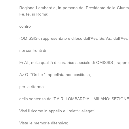
Regione Lombardia, in persona del Presidente della Giunta Re
Fe.Te. in Roma;
contro
-OMISSIS-, rappresentato e difeso dall’Avv. Se.Va., dall’Avv.
nei confronti di
Fr.Al., nella qualità di curatrice speciale di-OMISSIS-, rappre
Az.O. “Os.Le.”, appellata non costituita;
per la riforma
della sentenza del T.A.R. LOMBARDIA – MILANO: SEZIONE III 
Visti il ricorso in appello e i relativi allegati;
Viste le memorie difensive;