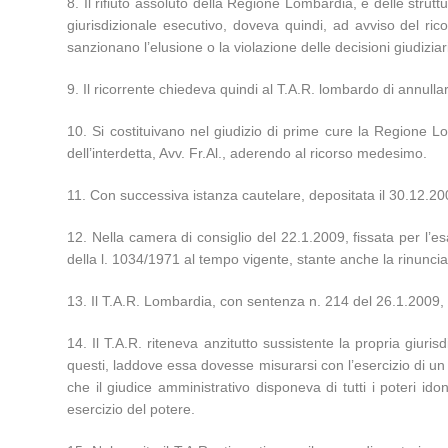
8. Il rifiuto assoluto della Regione Lombardia, e delle stru
giurisdizionale esecutivo, doveva quindi, ad avviso del ric
sanzionano l’elusione o la violazione delle decisioni giudiziar
9. Il ricorrente chiedeva quindi al T.A.R. lombardo di annul
10. Si costituivano nel giudizio di prime cure la Regione Lo
dell’interdetta, Avv. Fr.Al., aderendo al ricorso medesimo.
11. Con successiva istanza cautelare, depositata il 30.12.200
12. Nella camera di consiglio del 22.1.2009, fissata per l’esa
della l. 1034/1971 al tempo vigente, stante anche la rinuncia
13. Il T.A.R. Lombardia, con sentenza n. 214 del 26.1.2009,
14. Il T.A.R. riteneva anzitutto sussistente la propria giur
questi, laddove essa dovesse misurarsi con l’esercizio di un p
che il giudice amministrativo disponeva di tutti i poteri idon
esercizio del potere.