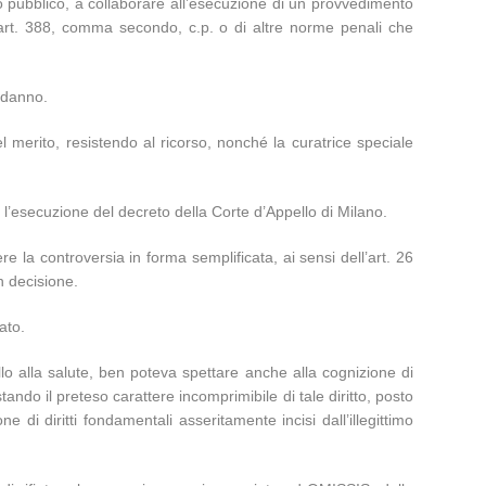
io pubblico, a collaborare all’esecuzione di un provvedimento
ll’art. 388, comma secondo, c.p. o di altre norme penali che
l danno.
l merito, resistendo al ricorso, nonché la curatrice speciale
 l’esecuzione del decreto della Corte d’Appello di Milano.
re la controversia in forma semplificata, ai sensi dell’art. 26
n decisione.
ato.
llo alla salute, ben poteva spettare anche alla cognizione di
ando il preteso carattere incomprimibile di tale diritto, posto
e di diritti fondamentali asseritamente incisi dall’illegittimo