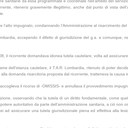
tture sanitarie da essa programmate e coordinate nell’ambito del serviz
orrente, ritenersi gravemente illegittimo, anche dal punto di vista de
ie.
lare l’atto impugnato, condannando l’Amministrazione al risarcimento de
mbardia, eccependo il difetto di giurisdizione del g.a. e comunque, ne
8, il ricorrente domandava idonea tutela cautelare, volta ad assicurare
me dell’istanza cautelare, il T.A.R. Lombardia, ritenuto di poter decide
 alla domanda risarcitoria proposta dal ricorrente, tratteneva la causa i
 accoglieva il ricorso di -OMISSIS- e annullava il provvedimento impugn
isdizione, osservando che la tutela di un diritto fondamentale, come que
otere autoritativo da parte dell’amministrazione sanitaria, a ciò non ost
ei ad assicurare una tutela giurisdizionale piena ed effettiva alla lesion