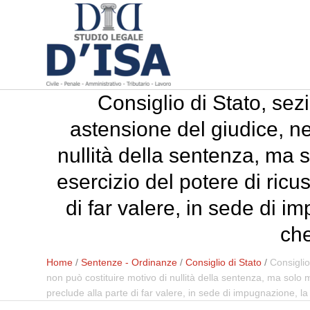
Consiglio di Stato, se
astensione del giudice, nel
nullità della sentenza, ma s
esercizio del potere di ricus
di far valere, in sede di i
che
Home
/
Sentenze - Ordinanze
/
Consiglio di Stato
/
Consiglio
non può costituire motivo di nullità della sentenza, ma solo mo
preclude alla parte di far valere, in sede di impugnazione, la