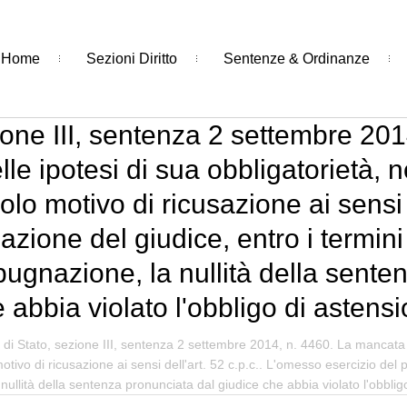
Home
Sezioni Diritto
Sentenze & Ordinanze
zione III, sentenza 2 settembre 20
le ipotesi di sua obbligatorietà, 
olo motivo di ricusazione ai sensi 
azione del giudice, entro i termini
mpugnazione, la nullità della sent
 abbia violato l'obbligo di astens
 di Stato, sezione III, sentenza 2 settembre 2014, n. 4460. La mancata a
tivo di ricusazione ai sensi dell'art. 52 c.p.c.. L'omesso esercizio del po
 nullità della sentenza pronunciata dal giudice che abbia violato l'obbli