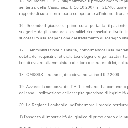
15. Nel merito il T.A.R. stigmatizzava il provvedimento impug
sentenza della Cass., sez. I, 16.10.2007, n. 21748, quale d
rapporto di cura, non importa se operante all’interno di una s
16. Secondo il giudice di prime cure, pertanto, il paziente c
suggerite dagli standards scientifici riconosciuti a livel
successivo alla sospensione del trattamento di sostegno vitale
17. L’Amministrazione Sanitaria, conformandosi alla sentenz
dotata dei requisiti strutturali, tecnologici e organizzativi, ta
fine di evitare all’ammalata o al tutore o curatore di lei, nel
18.-OMISSIS-, frattanto, decedeva ad Udine il 9.2.2009.
19. Avverso la sentenza del T.A.R. lombardo ha comunque pr
del caso – sollevazione dell’eccepita questione di legittimità 
20. La Regione Lombardia, nell’affermare il proprio perduran
1) l’assenza di imparzialità del giudice di primo grado e la nu