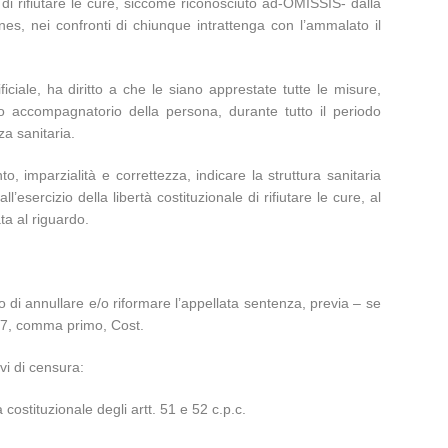
e di rifiutare le cure, siccome riconosciuto ad-OMISSIS- dalla
nes, nei confronti di chiunque intrattenga con l’ammalato il
ficiale, ha diritto a che le siano apprestate tutte le misure,
nto accompagnatorio della persona, durante tutto il periodo
za sanitaria.
 imparzialità e correttezza, indicare la struttura sanitaria
ll’esercizio della libertà costituzionale di rifiutare le cure, al
ta al riguardo.
i annullare e/o riformare l’appellata sentenza, previa – se
 117, comma primo, Cost.
vi di censura:
 costituzionale degli artt. 51 e 52 c.p.c.