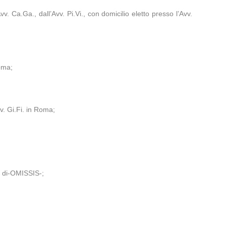
 Ca.Ga., dall’Avv. Pi.Vi., con domicilio eletto presso l’Avv.
Roma;
vv. Gi.Fi. in Roma;
o di-OMISSIS-;