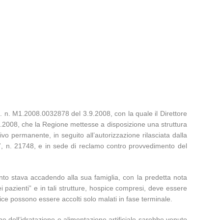
. n. M1.2008.0032878 del 3.9.2008, con la quale il Direttore
.8.2008, che la Regione mettesse a disposizione una struttura
vo permanente, in seguito all’autorizzazione rilasciata dalla
007, n. 21748, e in sede di reclamo contro provvedimento del
nto stava accadendo alla sua famiglia, con la predetta nota
ei pazienti” e in tali strutture, hospice compresi, deve essere
pice possono essere accolti solo malati in fase terminale.
ne dell’idratazione e alimentazione artificiale sarebbe venuto