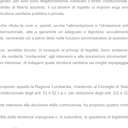
nato, per aver esso illegittimamente vulnerato il diritto costituzional
iritto di libertà assoluto, il cui dovere di rispetto si impone erga om
truttura sanitaria pubblica o privata.
he rifiuta le cure e, quindi, anche l’alimentazione e l’idratazione arti
lo internazionale, atte a garantirle un adeguato e dignitoso accudime
, rientrando ciò a pieno titolo nelle funzioni amministrative di assisten
a, avrebbe dovuto, in ossequio ai principi di legalità, buon andamento,
li da renderla “confacente” agli interventi e alle prestazioni strumentali a
 suo interesse, di indagare quale struttura sanitaria sia meglio equipaggia
oposto appello la Regione Lombardia, chiedendo al Consiglio di Stato d
costituzionale degli artt. 51 e 52 c.p.c. per violazione degli artt. 111 e
te interesse alla decisione della controversia, ha proposto quattro moti
llità della sentenza impugnata o, in subordine, la questione di legittimità