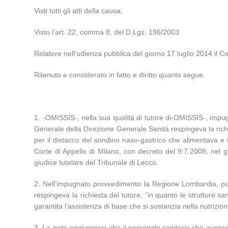
Visti tutti gli atti della causa;
Visto l’art. 22, comma 8, del D.Lgs. 196/2003
Relatore nell’udienza pubblica del giorno 17 luglio 2014 il Cons
Ritenuto e considerato in fatto e diritto quanto segue.
1. -OMISSIS-, nella sua qualità di tutore di-OMISSIS-, impu
Generale della Direzione Generale Sanità respingeva la richi
per il distacco del sondino naso-gastrico che alimentava e i
Corte di Appello di Milano, con decreto del 9.7.2008, nel g
giudice tutelare del Tribunale di Lecco.
2. Nell’impugnato provvedimento la Regione Lombardia, pur 
respingeva la richiesta del tutore, “in quanto le strutture sa
garantita l’assistenza di base che si sostanzia nella nutrizi
3. La nota aggiungeva che il personale sanitario che avesse p