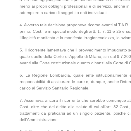
meno ai propri obblighi professionali e di servizio, anche i
adempiere a carico di soggetti o enti individuati.
4. Avverso tale decisione proponeva ricorso avanti al T.A.R. 
primo, Cost., e in special modo degli artt. 1, 7, 11 e 25 e ss.
l’illogicità manifesta e la manifesta irragionevolezza, lo svia
5. Il ricorrente lamentava che il provvedimento impugnato so
quale quello della Corte di Appello di Milano, sin dal 9.7.
avanti alla Corte costituzionale quanto dinanzi alla Corte di
6. La Regione Lombardia, quale ente istituzionalmente e
responsabilità di assicurare le cure e, dunque, anche l’inte
carico al Servizio Sanitario Regionale.
7. Assumeva ancora il ricorrente che sarebbe comunque abnorm
Cost. oltre che del diritto alla salute di cui all’art. 32 Co
trattamenti da praticarsi ad un singolo paziente, poiché ci
dell’Amministrazione.