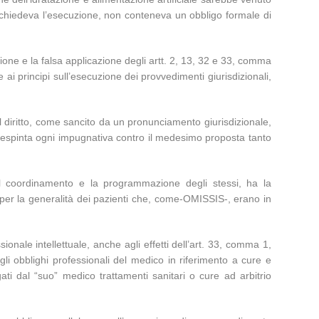
si chiedeva l’esecuzione, non conteneva un obbligo formale di
ione e la falsa applicazione degli artt. 2, 13, 32 e 33, comma
e ai principi sull’esecuzione dei provvedimenti giurisdizionali,
l diritto, come sancito da un pronunciamento giurisdizionale,
 respinta ogni impugnativa contro il medesimo proposta tanto
il coordinamento e la programmazione degli stessi, ha la
ò per la generalità dei pazienti che, come-OMISSIS-, erano in
nale intellettuale, anche agli effetti dell’art. 33, comma 1,
 gli obblighi professionali del medico in riferimento a cure e
ati dal “suo” medico trattamenti sanitari o cure ad arbitrio