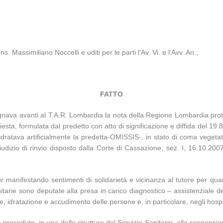
. Massimiliano Noccelli e uditi per le parti l’Av. Vi. e l’Avv. An.;
FATTO
gnava avanti al T.A.R. Lombardia la nota della Regione Lombardia prot
esta, formulata dal predetto con atto di significazione e diffida del 19
dratava artificialmente la predetta-OMISSIS-, in stato di coma vegetati
iudizio di rinvio disposto dalla Corte di Cassazione, sez. I, 16.10.2
manifestando sentimenti di solidarietà e vicinanza al tutore per qua
nitarie sono deputate alla presa in carico diagnostico – assistenziale d
one, idratazione e accudimento delle persone e, in particolare, negli hos
roceduto, in una delle strutture del Servizio Sanitario, alla sospensio