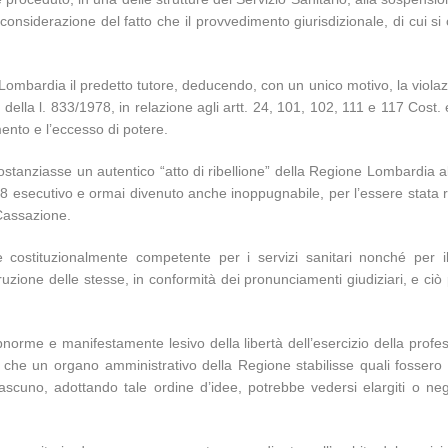
n considerazione del fatto che il provvedimento giurisdizionale, di cui 
Lombardia il predetto tutore, deducendo, con un unico motivo, la violaz
 della l. 833/1978, in relazione agli artt. 24, 101, 102, 111 e 117 Cost. 
mento e l’eccesso di potere.
stanziasse un autentico “atto di ribellione” della Regione Lombardia a
2008 esecutivo e ormai divenuto anche inoppugnabile, per l’essere stata
 Cassazione.
 costituzionalmente competente per i servizi sanitari nonché per 
rruzione delle stesse, in conformità dei pronunciamenti giudiziari, e ci
e e manifestamente lesivo della libertà dell’esercizio della professio
st., che un organo amministrativo della Regione stabilisse quali fossero
ascuno, adottando tale ordine d’idee, potrebbe vedersi elargiti o neg