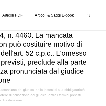
Articoli PDF
Articoli & Saggi E-book
14, n. 4460. La mancata
non può costituire motivo di
dell'art. 52 c.p.c.. L'omesso
 previsti, preclude alla parte
enza pronunciata dal giudice
ione
stensione del giudice, nelle ipotesi di sua obbligatorietà,
tere di ricusazione del giudice, entro i termini previsti,
go di astensione