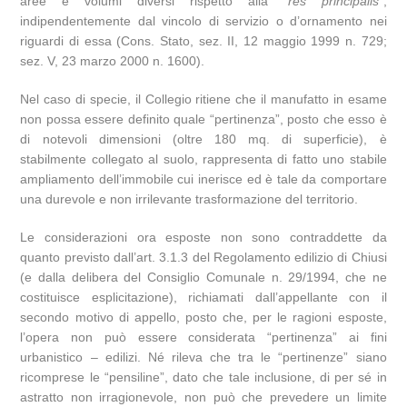
aree e volumi diversi rispetto alla “
res principalis
”,
indipendentemente dal vincolo di servizio o d’ornamento nei
riguardi di essa (Cons. Stato, sez. II, 12 maggio 1999 n. 729;
sez. V, 23 marzo 2000 n. 1600).
Nel caso di specie, il Collegio ritiene che il manufatto in esame
non possa essere definito quale “pertinenza”, posto che esso è
di notevoli dimensioni (oltre 180 mq. di superficie), è
stabilmente collegato al suolo, rappresenta di fatto uno stabile
ampliamento dell’immobile cui inerisce ed è tale da comportare
una durevole e non irrilevante trasformazione del territorio.
Le considerazioni ora esposte non sono contraddette da
quanto previsto dall’art. 3.1.3 del Regolamento edilizio di Chiusi
(e dalla delibera del Consiglio Comunale n. 29/1994, che ne
costituisce esplicitazione), richiamati dall’appellante con il
secondo motivo di appello, posto che, per le ragioni esposte,
l’opera non può essere considerata “pertinenza” ai fini
urbanistico – edilizi. Né rileva che tra le “pertinenze” siano
ricomprese le “pensiline”, dato che tale inclusione, di per sé in
astratto non irragionevole, non può che prevedere un limite