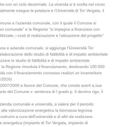
estire con un ciclo decennale. La vicenda si è svolta nel corso
almente esegue le potature e l’Università di Tor Vergata, il
 Comune e l’azienda comunale, con il quale il Comune si
boreo comunale” e la Regione “si impegna a finanziare con
izzate, i costi di realizzazione e l’attuazione del progetto”
une e azienda comunale, si aggiunge l’Università Tor
laborazione dello studio di fattibilità e di impatto ambientale
zare lo studio di fattibilità e di impatto ambientale
, la Regione rimodula il finanziamento, destinando 100.000
ersità con il finanziamento concesso realizzi un inceneritore
2/2016)
nio 2007/2008 a favore del Comune, che consta averli a sua
parte del Comune v. sentenza di I grado p. 5 decimo rigo, il
zienda comunale e università, a valere per il periodo
e alla valorizzazione energetica la biomassa legnosa
uire a cura dell’università e di altri da realizzare.
ne energetica (impianto di Tor Vergata, impianto di