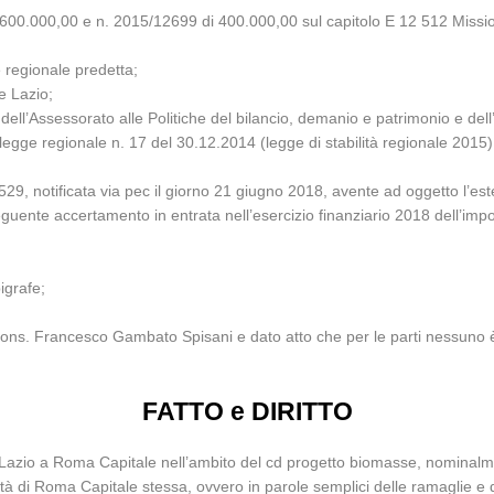
 3.600.000,00 e n. 2015/12699 di 400.000,00 sul capitolo E 12 512 Mi
e regionale predetta;
e Lazio;
ell’Assessorato alle Politiche del bilancio, demanio e patrimonio e dell’A
egge regionale n. 17 del 30.12.2014 (legge di stabilità regionale 2015
 notificata via pec il giorno 21 giugno 2018, avente ad oggetto l’estensi
eguente accertamento in entrata nell’esercizio finanziario 2018 dell’imp
pigrafe;
Cons. Francesco Gambato Spisani e dato atto che per le parti nessuno 
FATTO e DIRITTO
e Lazio a Roma Capitale nell’ambito del cd progetto biomasse, nominalmen
età di Roma Capitale stessa, ovvero in parole semplici delle ramaglie e d