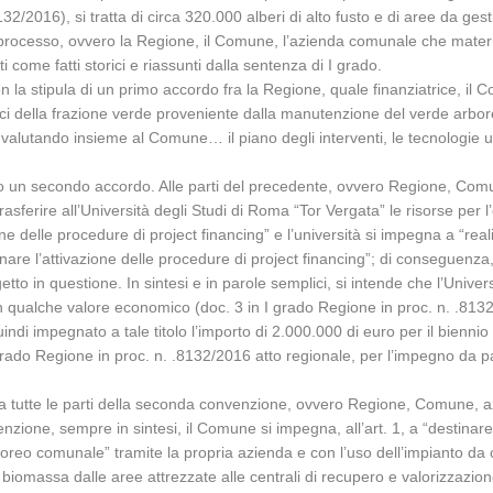
 8132/2016), si tratta di circa 320.000 alberi di alto fusto e di aree da g
sto processo, ovvero la Regione, il Comune, l’azienda comunale che materi
come fatti storici e riassunti dalla sentenza di I grado.
n la stipula di un primo accordo fra la Regione, quale finanziatrice, il
getici della frazione verde proveniente dalla manutenzione del verde ar
alutando insieme al Comune… il piano degli interventi, le tecnologie util
to un secondo accordo. Alle parti del precedente, ovvero Regione, Com
ferire all’Università degli Studi di Roma “Tor Vergata” le risorse per l’e
 delle procedure di project financing” e l’università si impegna a “realiz
are l’attivazione delle procedure di project financing”; di conseguenza
ogetto in questione. In sintesi e in parole semplici, si intende che l’Univ
un qualche valore economico (doc. 3 in I grado Regione in proc. n. .813
indi impegnato a tale titolo l’importo di 2.000.000 di euro per il bien
 I grado Regione in proc. n. .8132/2016 atto regionale, per l’impegno da 
ra tutte le parti della seconda convenzione, ovvero Regione, Comune, a
nzione, sempre in sintesi, il Comune si impegna, all’art. 1, a “destinar
 comunale” tramite la propria azienda e con l’uso dell’impianto da costr
la biomassa dalle aree attrezzate alle centrali di recupero e valorizzazio