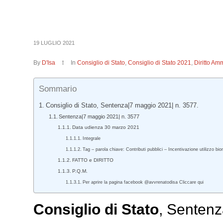
19 LUGLIO 2021
By
D'Isa
In
Consiglio di Stato
,
Consiglio di Stato 2021
,
Diritto Amm
Sommario
Consiglio di Stato, Sentenza|7 maggio 2021| n. 3577.
Sentenza|7 maggio 2021| n. 3577
Data udienza 30 marzo 2021
Integrale
Tag – parola chiave: Contributi pubblici – Incentivazione utilizzo 
FATTO e DIRITTO
P.Q.M.
Per aprire la pagina facebook @avvrenatodisa Cliccare qui
Consiglio di Stato
, Sentenz