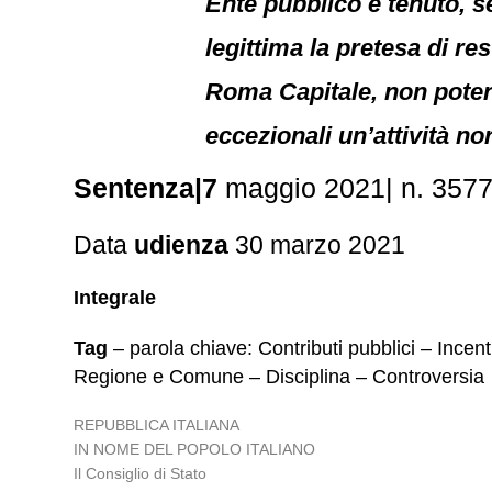
Ente pubblico è tenuto, se
legittima la pretesa di re
Roma Capitale, non potend
eccezionali un’attività n
Sentenza|7
maggio 2021| n. 357
Data
udienza
30 marzo 2021
Integrale
Tag
– parola chiave: Contributi pubblici – Incen
Regione e Comune – Disciplina – Controversia
REPUBBLICA ITALIANA
IN NOME DEL POPOLO ITALIANO
Il Consiglio di Stato