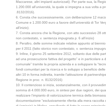
Maccarese, altri impianti autorizzati). Per parte sua, la Reg
1.200.000 all’università, la quale si impegna a sua volta a p
.8132/2016).
6. Consta che successivamente, con deliberazione 12 marzo
Comune e 1.200.000 euro a favore dell’università di Tor Ver
all’inizio).
7. Consta ancora che la Regione, con atto successivo 28 ott
non contestato, v. sentenza impugnata p. 6 all’inizio)
8. Peraltro, delle somme indicate relative appunto al bienn
per il 2011 (fatto storico non contestato, v. sentenza impugnat
9. Infine, il giorno 25 settembre 2012, soltanto due delle p
ad una prosecuzione fattiva del progetto” e in particolare 
comunale” tramite la propria azienda e a sviluppare la “tecnol
fondi comunitari per la ricerca e lo sviluppo a beneficio dell
altri 10 in forma indiretta, tramite l’attivazione di partners
Regione in proc. n. 8132/2016)
10. Il contenzioso si inizia, sostanzialmente, con il provved
somma di 4.000.000 euro, in sintesi per due ragioni, dei quali 
realizzare l’impianto di valorizzazione termica della biomassa
documentazione “esclusivamente riferita alla mera raccolta 
di (omissis) in Molise, annullando di fatto lo scopo princip