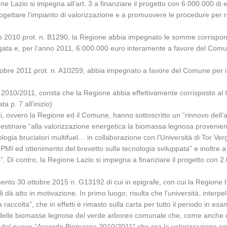
ione Lazio si impegna all’art. 3 a finanziare il progetto con 6.000.000 d
rogettare l’impianto di valorizzazione e a promuovere le procedure per re
 2010 prot. n. B1290, la Regione abbia impegnato le somme corrisponde
gata e, per l’anno 2011, 6.000.000 euro interamente a favore del Comun
obre 2011 prot. n. A10259, abbia impegnato a favore del Comune per il p
io 2010/2011, consta che la Regione abbia effettivamente corrisposto 
a p. 7 all’inizio)
arti, ovvero la Regione ed il Comune, hanno sottoscritto un “rinnovo del
a destinare “alla valorizzazione energetica la biomassa legnosa prove
ogia bruciatori multifuel… in collaborazione con l’Università di Tor Verga
e PMI ed ottenimento del brevetto sulla tecnologia sviluppata” e inoltre a
hips”. Di contro, la Regione Lazio si impegna a finanziare il progetto con
imento 30 ottobre 2015 n. G13192 di cui in epigrafe, con cui la Regione 
dà atto in motivazione. In primo luogo, risulta che l’università, interpel
 raccolta”, che in effetti è rimasto sulla carta per tutto il periodo in 
delle biomasse legnose del verde arboreo comunale che, come anche dichi
ale del nuovo “Accordo Biomasse 2010/2011″ che era la valorizzazione ene