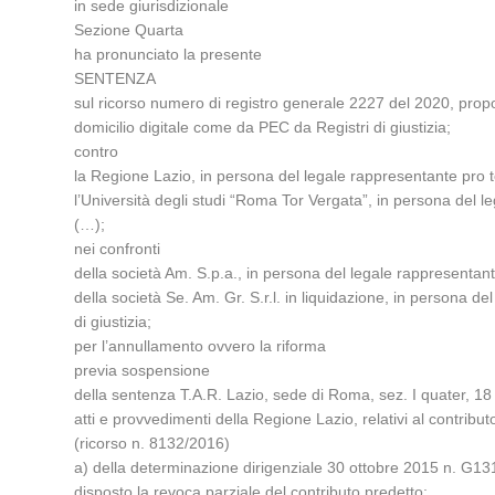
in sede giurisdizionale
Sezione Quarta
ha pronunciato la presente
SENTENZA
sul ricorso numero di registro generale 2227 del 2020, prop
domicilio digitale come da PEC da Registri di giustizia;
contro
la Regione Lazio, in persona del legale rappresentante pro t
l’Università degli studi “Roma Tor Vergata”, in persona del 
(…);
nei confronti
della società Am. S.p.a., in persona del legale rappresentant
della società Se. Am. Gr. S.r.l. in liquidazione, in persona 
di giustizia;
per l’annullamento ovvero la riforma
previa sospensione
della sentenza T.A.R. Lazio, sede di Roma, sez. I quater, 18
atti e provvedimenti della Regione Lazio, relativi al contri
(ricorso n. 8132/2016)
a) della determinazione dirigenziale 30 ottobre 2015 n. G1319
disposto la revoca parziale del contributo predetto;