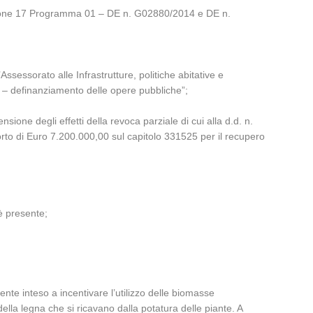
ssione 17 Programma 01 – DE n. G02880/2014 e DE n.
ssessorato alle Infrastrutture, politiche abitative e
) – definanziamento delle opere pubbliche”;
one degli effetti della revoca parziale di cui alla d.d. n.
orto di Euro 7.200.000,00 sul capitolo 331525 per il recupero
è presente;
te inteso a incentivare l’utilizzo delle biomasse
ella legna che si ricavano dalla potatura delle piante. A