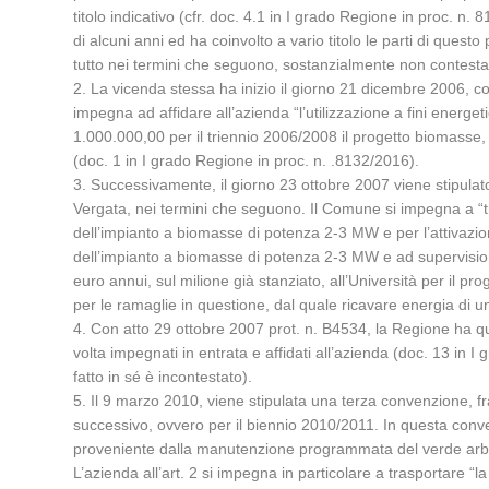
titolo indicativo (cfr. doc. 4.1 in I grado Regione in proc. n.
di alcuni anni ed ha coinvolto a vario titolo le parti di que
tutto nei termini che seguono, sostanzialmente non contestati 
2. La vicenda stessa ha inizio il giorno 21 dicembre 2006, co
impegna ad affidare all’azienda “l’utilizzazione a fini ener
1.000.000,00 per il triennio 2006/2008 il progetto biomasse, v
(doc. 1 in I grado Regione in proc. n. .8132/2016).
3. Successivamente, il giorno 23 ottobre 2007 viene stipula
Vergata, nei termini che seguono. Il Comune si impegna a “tras
dell’impianto a biomasse di potenza 2-3 MW e per l’attivazione
dell’impianto a biomasse di potenza 2-3 MW e ad supervision
euro annui, sul milione già stanziato, all’Università per il pr
per le ramaglie in questione, dal quale ricavare energia di 
4. Con atto 29 ottobre 2007 prot. n. B4534, la Regione ha qu
volta impegnati in entrata e affidati all’azienda (doc. 13 in
fatto in sé è incontestato).
5. Il 9 marzo 2010, viene stipulata una terza convenzione, f
successivo, ovvero per il biennio 2010/2011. In questa conve
proveniente dalla manutenzione programmata del verde arboreo
L’azienda all’art. 2 si impegna in particolare a trasportare “