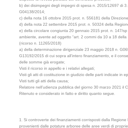
b) dei disimpegni degli impegni di spesa n. 2015/12697 di
G04138/2014;
c) della nota 16 ottobre 2015 prot. n. 556181 della Direzion
d) della nota 22 settembre 2015 prot. n. 50324 della Region
e) della circolare congiunta 20 gennaio 2015 prot. n. 147/sp d
ambiente, avente ad oggetto “art. 2 commi da 10 a 18 della l
(ricorso n. 11265/2018)
a) della determinazione dirigenziale 23 maggio 2018 n. G06529,
G13192/2015 di cui sopra all’intero finanziamento, e il cons
delle somme già erogate;
Visti il ricorso in appello e i relativi allegati;
Visti gli atti di costituzione in giudizio delle parti indicate in e
Visti tutti gli atti della causa;
Relatore nell’udienza pubblica del giorno 30 marzo 2021 il 
Ritenuto e considerato in fatto e diritto quanto segue.
1. Si controverte dei finanziamenti corrisposti dalla Region
provenienti dalle potature arboree delle aree verdi di propri