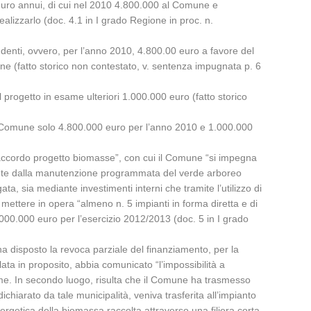
i euro annui, di cui nel 2010 4.800.000 al Comune e
alizzarlo (doc. 4.1 in I grado Regione in proc. n.
nti, ovvero, per l’anno 2010, 4.800.00 euro a favore del
e (fatto storico non contestato, v. sentenza impugnata p. 6
rogetto in esame ulteriori 1.000.000 euro (fatto storico
al Comune solo 4.800.000 euro per l’anno 2010 e 1.000.000
l’accordo progetto biomasse”, con cui il Comune “si impegna
niente dalla manutenzione programmata del verde arboreo
ta, sia mediante investimenti interni che tramite l’utilizzo di
 mettere in opera “almeno n. 5 impianti in forma diretta e di
 2.000.000 euro per l’esercizio 2012/2013 (doc. 5 in I grado
ha disposto la revoca parziale del finanziamento, per la
lata in proposito, abbia comunicato “l’impossibilità a
esame. In secondo luogo, risulta che il Comune ha trasmesso
arato da tale municipalità, veniva trasferita all’impianto
rgetica della biomassa raccolta attraverso una filiera corta