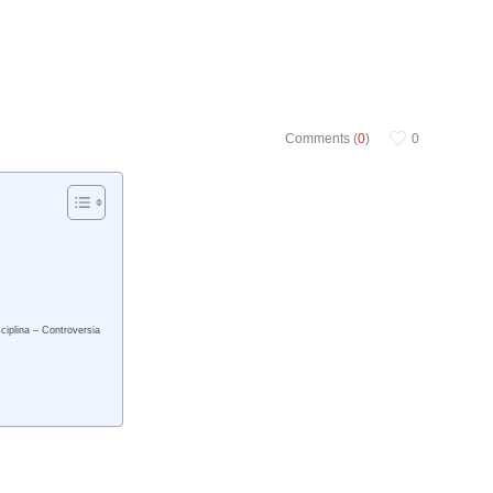
Comments (
0
)
0
ciplina – Controversia