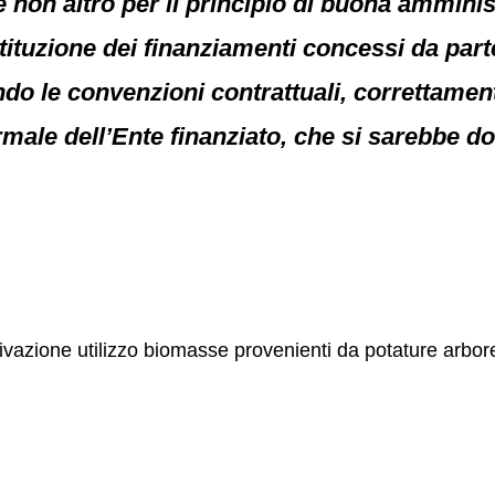
 non altro per il principio di buona amminist
stituzione dei finanziamenti concessi da part
o le convenzioni contrattuali, correttament
ormale dell’Ente finanziato, che si sarebbe 
7
tivazione utilizzo biomasse provenienti da potature arbo