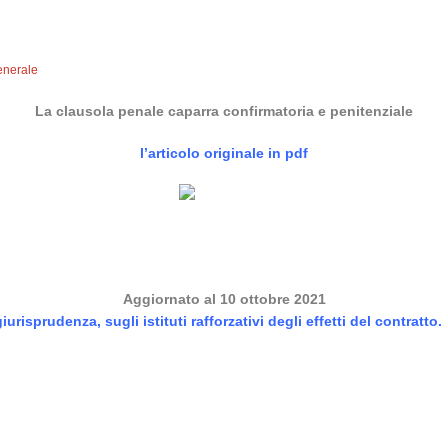
enerale
La clausola penale caparra confirmatoria e penitenziale
l’articolo originale in pdf
Aggiornato al 10 ottobre 2021
isprudenza, sugli istituti rafforzativi degli effetti del contratto.