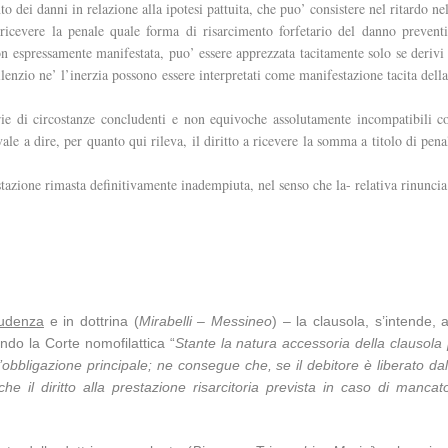
to dei danni in relazione alla ipotesi pattuita, che puo’ consistere nel ritardo
a ricevere la penale quale forma di risarcimento forfetario del danno prevent
e non espressamente manifestata, puo’ essere apprezzata tacitamente solo se de
l silenzio ne’ l’inerzia possono essere interpretati come manifestazione tacita de
erie di circostanze concludenti e non equivoche assolutamente incompatibili c
 vale a dire, per quanto qui rileva, il diritto a ricevere la somma a titolo di pe
estazione rimasta definitivamente inadempiuta, nel senso che la- relativa rinunc
rudenza
e in dottrina (
Mirabelli – Messineo
) – la clausola, s’intende,
ndo la Corte nomofilattica “
Stante la natura accessoria della clausola 
bbligazione principale; ne consegue che, se il debitore è liberato da
nche il diritto alla prestazione risarcitoria prevista in caso di man