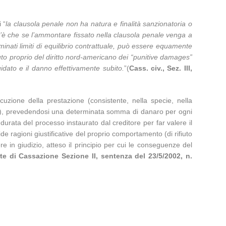
 “
la clausola penale non ha natura e finalità sanzionatoria o
ant’è che se l’ammontare fissato nella clausola penale venga a
nati limiti di equilibrio contrattuale, può essere equamente
ituto proprio del diritto nord-americano dei “punitive damages”
idato e il danno effettivamente subito.
”(
Cass. civ., Sez. III,
uzione della prestazione (consistente, nella specie, nella
cata), prevedendosi una determinata somma di danaro per ogni
durata del processo instaurato dal creditore per far valere il
alide ragioni giustificative del proprio comportamento (di rifiuto
ere in giudizio, atteso il principio per cui le conseguenze del
te di Cassazione Sezione II, sentenza del 23/5/2002, n.