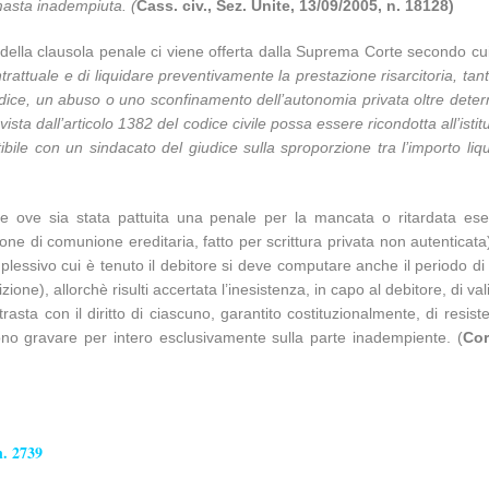
imasta inadempiuta. (
Cass. civ., Sez. Unite, 13/09/2005, n. 18128)
della clausola penale ci viene offerta dalla Suprema Corte secondo cui
ontrattuale e di liquidare preventivamente la prestazione risarcitoria, t
ice, un abuso o uno sconfinamento dell’autonomia privata oltre determi
ista dall’articolo 1382 del codice civile possa essere ricondotta all’ist
bile con un sindacato del giudice sulla sproporzione tra l’importo liqu
le ove sia stata pattuita una penale per la mancata o ritardata esec
isione di comunione ereditaria, fatto per scrittura privata non autenti
plessivo cui è tenuto il debitore si deve computare anche il periodo di 
izione), allorchè risulti accertata l’inesistenza, in capo al debitore, di v
trasta con il diritto di ciascuno, garantito costituzionalmente, di resist
ono gravare per intero esclusivamente sulla parte inadempiente. (
Cor
n. 2739