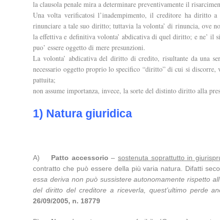
la clausola penale mira a determinare preventivamente il risarcimen
Una volta verificatosi l’inadempimento, il creditore ha diritto 
rinunciare a tale suo diritto; tuttavia la volonta’ di rinuncia, ov
la effettiva e definitiva volonta’ abdicativa di quel diritto; e ne’ i
puo’ essere oggetto di mere presunzioni.
La volonta’ abdicativa del diritto di credito, risultante da una s
necessario oggetto proprio lo specifico “diritto” di cui si discorre,
pattuita;
non assume importanza, invece, la sorte del distinto diritto alla pr
1) Natura giuridica
A)
Patto accessorio
–
sostenuta soprattutto in giurisp
contratto che può essere della più varia natura. Difatti seco
essa deriva non può sussistere autonomamente rispetto all’o
del diritto del creditore a riceverla, quest’ultimo perde a
26/09/2005, n. 18779