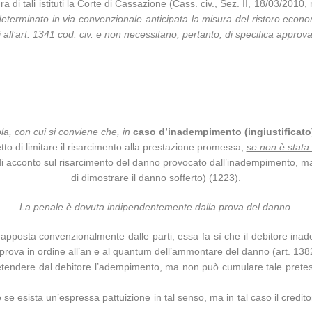
a di tali istituti la Corte di Cassazione (Cass. civ., Sez. II, 18/03/2010
o determinato in via convenzionale anticipata la misura del ristoro eco
 all’art. 1341 cod. civ. e non necessitano, pertanto, di specifica appro
ola, con cui si conviene che, in
caso d’inadempimento (ingiustificato
fetto di limitare il risarcimento alla prestazione promessa,
se non è stata 
i acconto sul risarcimento del danno provocato dall’inadempimento, m
di dimostrare il danno sofferto) (1223).
La penale è dovuta indipendentemente dalla prova del danno
.
posta convenzionalmente dalle parti, essa fa sì che il debitore inadem
prova in ordine all’an e al quantum dell’ammontare del danno (art. 1382, 
retendere dal debitore l’adempimento, ma non può cumulare tale pretesa 
o se esista un’espressa pattuizione in tal senso, ma in tal caso il credit