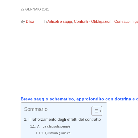
22 GENNAIO 2011
By
D'Isa
In
Articoli e saggi
,
Contratti - Obbligazioni
,
Contratto in g
Breve saggio schematico, approfondito con dottrina e giur
Sommario
Il rafforzamento degli effetti del contratto
A) La clausola penale
1) Natura giuridica