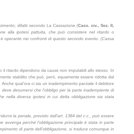
empimento; difatti secondo La Cassazione (
Cass. civ., Sez. II,
ne alla ipotesi pattuita, che può consistere nel ritardo o
on è operante nei confronti di questo secondo evento. (Cassa
il ritardo dipendono da cause non imputabili allo stesso. In
mente stabilito che può, però, equamente essere ridotta dal
”. Anche qual’ora ci sia un inadempimento parziale il debitore
. deve desumersi che l’obbligo per la parte inadempiente di
e nella diversa ipotesi in cui detta obbligazione sia stata
ridurre la penale, previsto dall’art. 1384 del c.c., può essere
ione avvenga perché l’obbligazione principale è stata in parte
empimento di parte dell’obbligazione, si traduce comunque in