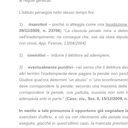
le regole generali.
L’istituto persegue nello stesso tempo fini:
1)
risarcitori
– poiché si atteggia come una
liquidazione
09/11/2009, n. 23706
) “
La clausola penale mira a determ
nell’inadempimento; ne consegue che, ove sia stata stipulat
con rinvio, App. Firenze, 13/04/2004)
2)
coercitivi
– indurre il debitore ad adempiere;
3)
eventualmente punitivi
– nel senso che il debitore d
altri termini l’inadempiente deve pagare la penale non per
Giudice qual’ora determini “un abuso” o “uno sconfinamento de
deve corrispondere la penale; secondo una massima della C
corrispondere la penale, ove pattuita, sussista non solo i
adempiuta solo in parte.
” (
Cass. civ., Sez. II, 15/12/2009, n
In merito a tale pronuncia è opportuno già segnalare l
esercitato d’ufficio, e ciò sia con riferimento alla penale m
eseguita, giacché in quest’ultimo caso, la mancata previsio