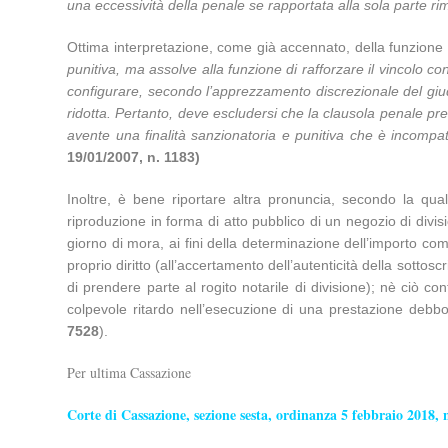
una eccessività della penale se rapportata alla sola parte r
Ottima interpretazione, come già accennato, della funzione 
punitiva, ma assolve alla funzione di rafforzare il vincolo c
configurare, secondo l’apprezzamento discrezionale del giud
ridotta. Pertanto, deve escludersi che la clausola penale prev
avente una finalità sanzionatoria e punitiva che è incompati
19/01/2007, n. 1183)
Inoltre, è bene riportare altra pronuncia, secondo la qua
riproduzione in forma di atto pubblico di un negozio di div
giorno di mora, ai fini della determinazione dell’importo com
proprio diritto (all’accertamento dell’autenticità della sottoscr
di prendere parte al rogito notarile di divisione); nè ciò con
colpevole ritardo nell’esecuzione di una prestazione debb
7528
).
Per ultima Cassazione
Corte di Cassazione, sezione sesta, ordinanza 5 febbraio 2018, 