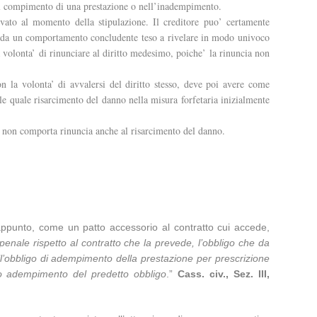
 nel compimento di una prestazione o nell’inadempimento.
ivato al momento della stipulazione. Il creditore puo’ certamente
rivi da un comportamento concludente teso a rivelare in modo univoco
lla volonta’ di rinunciare al diritto medesimo, poiche’ la rinuncia non
on la volonta’ di avvalersi del diritto stesso, deve poi avere come
nale quale risarcimento del danno nella misura forfetaria inizialmente
ia non comporta rinuncia anche al risarcimento del danno.
 appunto, come un patto accessorio al contratto cui accede,
penale rispetto al contratto che la prevede, l’obbligo che da
ll’obbligo di adempimento della prestazione per prescrizione
cato adempimento del predetto obbligo
.”
Cass. civ., Sez.
III,