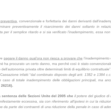
 preventiva
, convenzionale e forfettaria dei danni derivanti dall’inad
inare preventivamente il risarcimento dei danni soltanto in relazio
a per il semplice ritardo e si sia verificato l’inadempimento, essa n
eve
pagare il danno qual’ora non riesca a provare che
l’inadempimento o 
ché ha procurato un certo danno, ma perché così è stato convenzional
ll’autonomia privata oltre determinati limiti di equilibrio contrattuale
assazione infatti “d
al combinato disposto degli artt. 1382 e 1384 c.c
n caso di totale inadempimento delle obbligazioni principali, ma anch
. 26216).
a sentenza delle Sezioni Unite del 2005 che
i
l potere del giudice di 
anifestamente eccessiva, sia con riferimento all’ipotesi in cui la riduz
ne da parte dei contraenti di una riduzione della penale in caso di ad