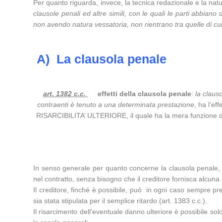
Per quanto riguarda, invece, la tecnica redazionale e la natur
clausole penali ed altre simili, con le quali le parti abbian
non avendo natura vessatoria, non rientrano tra quelle di cui
A)
La clausola penale
art. 1382 c.c.
effetti della clausola penale
:
la claus
contraenti è tenuto a una determinata prestazione
, ha l’ef
RISARCIBILITA’ ULTERIORE, il quale ha la mera funzione d
In senso generale per quanto concerne la clausola penale, ap
nel contratto, senza bisogno che il creditore fornisca alcuna 
Il creditore, finché è possibile, può in ogni caso sempre p
sia stata stipulata per il semplice ritardo (art. 1383 c.c.).
Il risarcimento dell’eventuale danno ulteriore è possibile sol