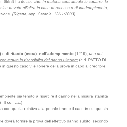
, n. 6558) ha deciso che:
In materia contrattuale le caparre, le
nomico dovuto all’altra in caso di recesso o di inadempimento,
vazione. (Rigetta, App. Catania, 12/11/2003)
)
o
di ritardo (mora) nell’adempimento
(1219),
uno dei
convenuta la risarcibilità del danno ulteriore
(c.d. PATTO DI
a in questo caso
vi è l’onere della prova in capo al creditore
,
piente sia tenuto a risarcire il danno nella misura stabilita
II co., c.c.).
con quella relativa alla penale tranne il caso in cui questa
ore dovrà fornire la prova dell’effettivo danno subito, secondo