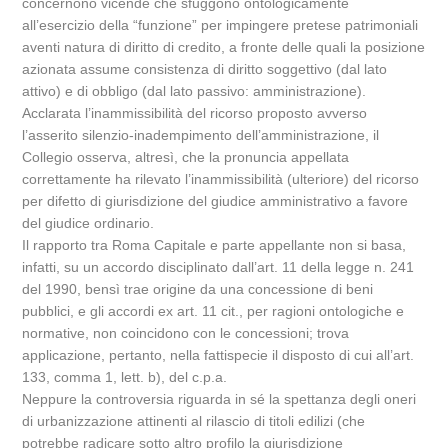
concernono vicende che sfuggono ontologicamente
all’esercizio della “funzione” per impingere pretese patrimoniali
aventi natura di diritto di credito, a fronte delle quali la posizione
azionata assume consistenza di diritto soggettivo (dal lato
attivo) e di obbligo (dal lato passivo: amministrazione).
Acclarata l’inammissibilità del ricorso proposto avverso
l’asserito silenzio-inadempimento dell’amministrazione, il
Collegio osserva, altresì, che la pronuncia appellata
correttamente ha rilevato l’inammissibilità (ulteriore) del ricorso
per difetto di giurisdizione del giudice amministrativo a favore
del giudice ordinario.
Il rapporto tra Roma Capitale e parte appellante non si basa,
infatti, su un accordo disciplinato dall’art. 11 della legge n. 241
del 1990, bensì trae origine da una concessione di beni
pubblici, e gli accordi ex art. 11 cit., per ragioni ontologiche e
normative, non coincidono con le concessioni; trova
applicazione, pertanto, nella fattispecie il disposto di cui all’art.
133, comma 1, lett. b), del c.p.a.
Neppure la controversia riguarda in sé la spettanza degli oneri
di urbanizzazione attinenti al rilascio di titoli edilizi (che
potrebbe radicare sotto altro profilo la giurisdizione