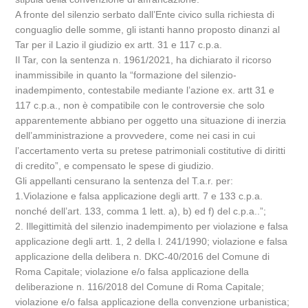
A fronte del silenzio serbato dall’Ente civico sulla richiesta di
conguaglio delle somme, gli istanti hanno proposto dinanzi al
Tar per il Lazio il giudizio ex artt. 31 e 117 c.p.a.
Il Tar, con la sentenza n. 1961/2021, ha dichiarato il ricorso
inammissibile in quanto la “formazione del silenzio-
inadempimento, contestabile mediante l’azione ex. artt 31 e
117 c.p.a., non è compatibile con le controversie che solo
apparentemente abbiano per oggetto una situazione di inerzia
dell’amministrazione a provvedere, come nei casi in cui
l’accertamento verta su pretese patrimoniali costitutive di diritti
di credito”, e compensato le spese di giudizio.
Gli appellanti censurano la sentenza del T.a.r. per:
1.Violazione e falsa applicazione degli artt. 7 e 133 c.p.a.
nonché dell’art. 133, comma 1 lett. a), b) ed f) del c.p.a..”;
2. Illegittimità del silenzio inadempimento per violazione e falsa
applicazione degli artt. 1, 2 della l. 241/1990; violazione e falsa
applicazione della delibera n. DKC-40/2016 del Comune di
Roma Capitale; violazione e/o falsa applicazione della
deliberazione n. 116/2018 del Comune di Roma Capitale;
violazione e/o falsa applicazione della convenzione urbanistica;