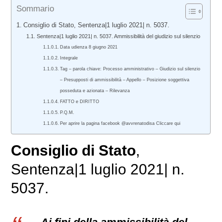
Sommario
Consiglio di Stato, Sentenza|1 luglio 2021| n. 5037.
Sentenza|1 luglio 2021| n. 5037. Ammissibilità del giudizio sul silenzio
Data udienza 8 giugno 2021
Integrale
Tag – parola chiave: Processo amministrativo – Giudizio sul silenzio
– Presupposti di ammissibilità – Appello – Posizione soggettiva
posseduta e azionata – Rilevanza
FATTO e DIRITTO
P.Q.M.
Per aprire la pagina facebook @avvrenatodisa Cliccare qui
Consiglio di Stato
,
Sentenza|1 luglio 2021| n.
5037.