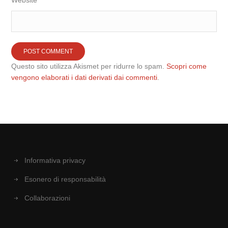
Website
Questo sito utilizza Akismet per ridurre lo spam.
Scopri come
vengono elaborati i dati derivati dai commenti
.
Informativa privacy
Esonero di responsabilità
Collaborazioni