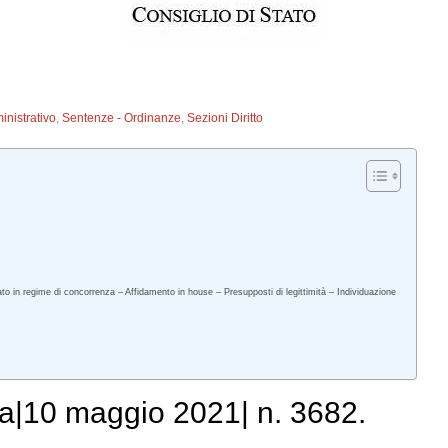
inistrativo
,
Sentenze - Ordinanze
,
Sezioni Diritto
cato in regime di concorrenza – Affidamento in house – Presupposti di legittimità – Individuazione
a|10 maggio 2021| n. 3682.