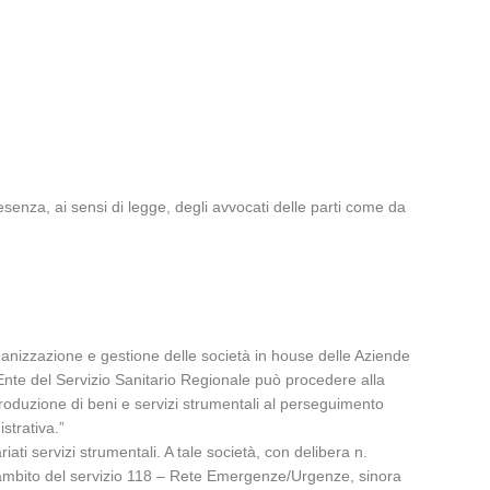
esenza, ai sensi di legge, degli avvocati delle parti come da
anizzazione e gestione delle società in house delle Aziende
 Ente del Servizio Sanitario Regionale può procedere alla
produzione di beni e servizi strumentali al perseguimento
istrativa.”
iati servizi strumentali. A tale società, con delibera n.
ell’ambito del servizio 118 – Rete Emergenze/Urgenze, sinora