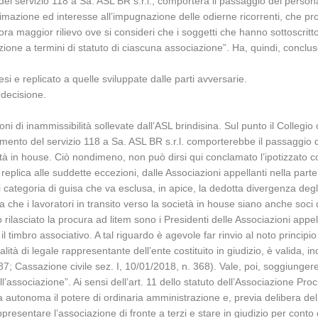
l servizio 118 a Sa. ASL BR s.r.l., comporterà il passaggio del personal
ittimazione ed interesse all’impugnazione delle odierne ricorrenti, che
ra maggior rilievo ove si consideri che i soggetti che hanno sottoscritt
 azione a termini di statuto di ciascuna associazione”. Ha, quindi, conclus
esi e replicato a quelle sviluppate dalle parti avversarie.
 decisione.
i di inammissibilità sollevate dall’ASL brindisina. Sul punto il Collegi
nto del servizio 118 a Sa. ASL BR s.r.l. comporterebbe il passaggio de
età in house. Ciò nondimeno, non può dirsi qui conclamato l’ipotizzato conf
 in replica alle suddette eccezioni, dalle Associazioni appellanti nella part
di categoria di guisa che va esclusa, in apice, la dedotta divergenza degli
va che i lavoratori in transito verso la società in house siano anche soci 
 rilasciato la procura ad litem sono i Presidenti delle Associazioni appell
l timbro associativo. A tal riguardo è agevole far rinvio al noto principio
lità di legale rappresentante dell’ente costituito in giudizio, è valida, 
87; Cassazione civile sez. I, 10/01/2018, n. 368). Vale, poi, soggiungere 
ll’associazione”. Ai sensi dell’art. 11 dello statuto dell’Associazione Pro
ia autonoma il potere di ordinaria amministrazione e, previa delibera del C
presentare l’associazione di fronte a terzi e stare in giudizio per conto 