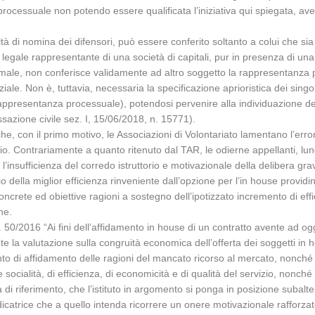
à processuale non potendo essere qualificata l’iniziativa qui spiegata, a
ltà di nomina dei difensori, può essere conferito soltanto a colui che si
l legale rappresentante di una società di capitali, pur in presenza di una d
male, non conferisce validamente ad altro soggetto la rappresentanza p
iale. Non è, tuttavia, necessaria la specificazione aprioristica dei singol
i rappresentanza processuale), potendosi pervenire alla individuazione dei
sazione civile sez. I, 15/06/2018, n. 15771).
che, con il primo motivo, le Associazioni di Volontariato lamentano l’err
udizio. Contrariamente a quanto ritenuto dal TAR, le odierne appellanti, l
insufficienza del corredo istruttorio e motivazionale della delibera grav
io della miglior efficienza rinveniente dall’opzione per l’in house provid
concrete ed obiettive ragioni a sostegno dell’ipotizzato incremento di e
ne.
. 50/2016 “Ai fini dell’affidamento in house di un contratto avente ad ogg
e la valutazione sulla congruità economica dell’offerta dei soggetti in h
 di affidamento delle ragioni del mancato ricorso al mercato, nonché dei
e socialità, di efficienza, di economicità e di qualità del servizio, nonch
na di riferimento, che l’istituto in argomento si ponga in posizione subal
catrice che a quello intenda ricorrere un onere motivazionale rafforzat