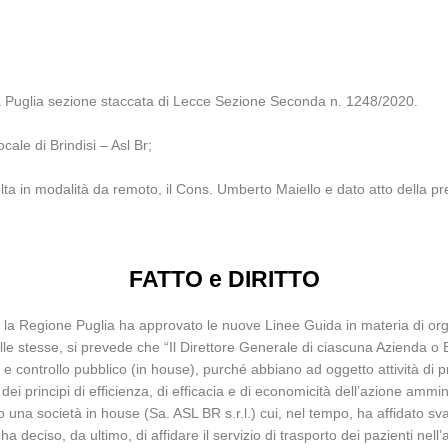
la Puglia sezione staccata di Lecce Sezione Seconda n. 1248/2020.
ocale di Brindisi – Asl Br;
lta in modalità da remoto, il Cons. Umberto Maiello e dato atto della pr
FATTO e DIRITTO
, la Regione Puglia ha approvato le nuove Linee Guida in materia di org
elle stesse, si prevede che “Il Direttore Generale di ciascuna Azienda o
e e controllo pubblico (in house), purché abbiano ad oggetto attività di 
o dei principi di efficienza, di efficacia e di economicità dell’azione ammin
o una società in house (Sa. ASL BR s.r.l.) cui, nel tempo, ha affidato svar
a deciso, da ultimo, di affidare il servizio di trasporto dei pazienti n