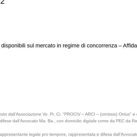
82
i disponibili sul mercato in regime di concorrenza – Affid
to dall’Associazione Vo. Pr. Ci. “PROCIV – ARCI – (omissis) Onlus” e dal
 difese dall’Avvocato Ma. Ba., con domicilio digitale come da PEC da Regi
l rappresentante legale pro tempore, rappresentata e difesa dall’Avvoca