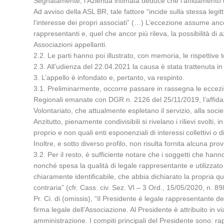
Segnatamente, l’Azienda intimata deduce che l’affidamento de
Ad avviso della ASL BR, tale fattore “incide sulla stessa leg
l’interesse dei propri associati” (…) L’eccezione assume anco
rappresentanti e, quel che ancor più rileva, la possibilità di
Associazioni appellanti.
2.2. Le parti hanno poi illustrato, con memoria, le rispettive t
2.3. All’udienza del 22.04.2021 la causa è stata trattenuta in
3. L’appello è infondato e, pertanto, va respinto.
3.1. Preliminarmente, occorre passare in rassegna le eccezion
Regionali emanate con DGR n. 2126 del 25/11/2019, l’affidame
Volontariato, che attualmente espletano il servizio, alla soci
Anzitutto, pienamente condivisibili si rivelano i rilievi svolti,
proprio e non quali enti esponenziali di interessi collettivi o 
Inoltre, e sotto diverso profilo, non risulta fornita alcuna pro
3.2. Per il resto, è sufficiente notare che i soggetti che hanno
nonché spesa la qualità di legale rappresentante e utilizzato i
chiaramente identificabile, che abbia dichiarato la propria qua
contraria” (cfr. Cass. civ. Sez. VI – 3 Ord., 15/05/2020, n. 89
Pr. Ci. di (omissis), “Il Presidente è legale rappresentante de
firma legale dell’Associazione. Al Presidente è attribuito in v
amministrazione. I compiti principali del Presidente sono: rap