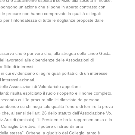
e che attualmente espleta il servizio alla società in house.
 propongono un’azione che si pone in aperto contrasto con
o le procure non hanno comprovato la qualità di legali
o per l’infondatezza di tutte le doglianze proposte dalle
o osserva che è pur vero che, alla stregua delle Linee Guida
i lavoratori alle dipendenze delle Associazioni di
litto di interessi.
e in cui evidenziano di agire quali portatrici di un interesse
 interessi azionati.
delle Associazioni di Volontariato appellanti.
anti: risulta esplicitato il ruolo ricoperto e il nome completo,
 secondo cui “la procura alle liti rilasciata da persona
incombendo su chi nega tale qualità l’onere di fornire la prova
che, ai sensi dell’art. 26 dello statuto dell’Associazione Vo.
civ-Arci di (omissis), “Il Presidente ha la rappresentanza e la
onsiglio Direttivo, il potere di straordinaria
della stessa”. Orbene, a giudizio del Collegio, tanto è