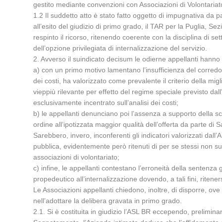
gestito mediante convenzioni con Associazioni di Volontaria
1.2 Il suddetto atto è stato fatto oggetto di impugnativa da 
all’esito del giudizio di primo grado, il TAR per la Puglia, S
respinto il ricorso, ritenendo coerente con la disciplina di s
dell’opzione privilegiata di internalizzazione del servizio.
2. Avverso il suindicato decisum le odierne appellanti hanno 
a) con un primo motivo lamentano l’insufficienza del corredo 
dei costi, ha valorizzato come prevalente il criterio della migl
vieppiù rilevante per effetto del regime speciale previsto dal
esclusivamente incentrato sull’analisi dei costi;
b) le appellanti denunciano poi l’assenza a supporto della sc
ordine all’ipotizzata maggior qualità dell’offerta da parte di 
Sarebbero, invero, inconferenti gli indicatori valorizzati dall
pubblica, evidentemente però ritenuti di per se stessi non suf
associazioni di volontariato;
c) infine, le appellanti contestano l’erroneità della sentenza
propedeutico all’internalizzazione dovendo, a tali fini, ritene
Le Associazioni appellanti chiedono, inoltre, di disporre, ove
nell’adottare la delibera gravata in primo grado.
2.1. Si è costituita in giudizio l’ASL BR eccependo, prelimin