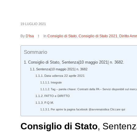
19 LUGLIO 2021
By
D'Isa
In
Consiglio di Stato
,
Consiglio di Stato 2021
,
Diritto Amm
Sommario
Consiglio di Stato, Sentenza|10 maggio 2021| n. 3682.
Sentenza|10 maggio 2021| n. 3682
Data udienza 22 aprile 2021
Integrale
Tag – parola chiave: Contratti della PA – Servizi disponibili sul mer
FATTO e DIRITTO
P.Q.M.
Per aprire la pagina facebook @avvrenatodisa Cliccare qui
Consiglio di Stato
, Sentenz