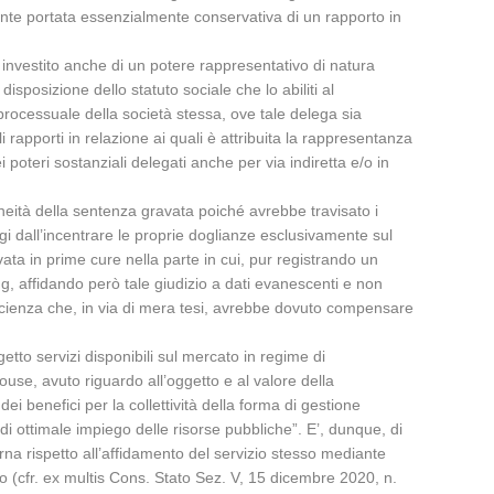
vente portata essenzialmente conservativa di un rapporto in
a investito anche di un potere rappresentativo di natura
isposizione dello statuto sociale che lo abiliti al
rocessuale della società stessa, ove tale delega sia
i rapporti in relazione ai quali è attribuita la rappresentanza
 poteri sostanziali delegati anche per via indiretta e/o in
oneità della sentenza gravata poiché avrebbe travisato i
ungi dall’incentrare le proprie doglianze esclusivamente sul
ata in prime cure nella parte in cui, pur registrando un
ing, affidando però tale giudizio a dati evanescenti e non
fficienza che, in via di mera tesi, avrebbe dovuto compensare
etto servizi disponibili sul mercato in regime di
ouse, avuto riguardo all’oggetto e al valore della
 benefici per la collettività della forma di gestione
é di ottimale impiego delle risorse pubbliche”. E’, dunque, di
terna rispetto all’affidamento del servizio stesso mediante
o (cfr. ex multis Cons. Stato Sez. V, 15 dicembre 2020, n.