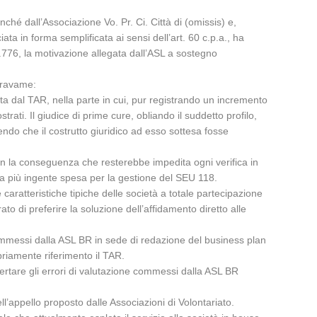
ché dall’Associazione Vo. Pr. Ci. Città di (omissis) e,
ta in forma semplificata ai sensi dell’art. 60 c.p.a., ha
52.776, la motivazione allegata dall’ASL a sostegno
 gravame:
lta dal TAR, nella parte in cui, pur registrando un incremento
trati. Il giudice di prime cure, obliando il suddetto profilo,
endo che il costrutto giuridico ad esso sottesa fosse
 con la conseguenza che resterebbe impedita ogni verifica in
re la più ingente spesa per la gestione del SEU 118.
 caratteristiche tipiche delle società a totale partecipazione
to di preferire la soluzione dell’affidamento diretto alle
i commessi dalla ASL BR in sede di redazione del business plan
opriamente riferimento il TAR.
ccertare gli errori di valutazione commessi dalla ASL BR
l’appello proposto dalle Associazioni di Volontariato.