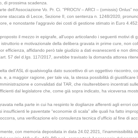
to, di prossima scadenza.
parte dell’Associazione Vo. Pr. Ci. “PROCIV – ARCI – (omissis) Onlus” non
ezione staccata di Lecce, Sezione II, con sentenza n. 1248/2020, pronuncia
ettore, e nonostante l’aggravio dei costi di gestione stimato in Euro 4.4
proposto il mezzo in epigrafe, all’uopo articolando i seguenti motivi di
istruttorio e motivazionale della delibera gravata in prime cure, non co
ior efficienza, affidando però tale giudizio a dati evanescenti e non dimos
l’art. 57 del d.lgs. 117/2017, avrebbe travisato la domanda attorea riten
elta dell’ASL di qualsivoglia dato suscettivo di un oggettivo riscontro,
Sa. e, a maggior ragione, per tale via, la stessa possibilità di giustifica
’Amministrazione e convalidati dal TAR, che risulterebbero incentrati sulle
ficienti dal legislatore che, come già sopra indicato, ha viceversa mostra
 gravata nella parte in cui ha respinto le doglianze afferenti agli error
rsi insufficienti le paventate “economie di scala” alle quali ha fatto impr
 occorra, una verificazione e/o consulenza tecnica d’ufficio al fine di a
armente, con memoria depositata in data 24.02.2021, l’inammissibilità del