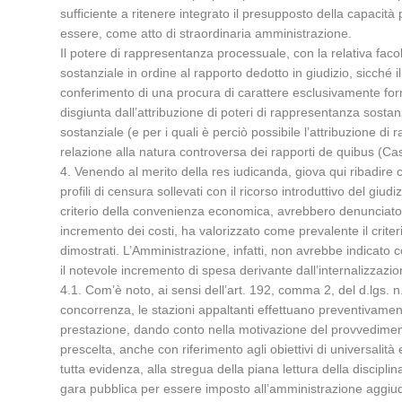
sufficiente a ritenere integrato il presupposto della capacit
essere, come atto di straordinaria amministrazione.
Il potere di rappresentanza processuale, con la relativa faco
sostanziale in ordine al rapporto dedotto in giudizio, sicché i
conferimento di una procura di carattere esclusivamente for
disgiunta dall’attribuzione di poteri di rappresentanza sostanz
sostanziale (e per i quali è perciò possibile l’attribuzione d
relazione alla natura controversa dei rapporti de quibus (Cas
4. Venendo al merito della res iudicanda, giova qui ribadire 
profili di censura sollevati con il ricorso introduttivo del gi
criterio della convenienza economica, avrebbero denunciato l’
incremento dei costi, ha valorizzato come prevalente il criter
dimostrati. L’Amministrazione, infatti, non avrebbe indicato 
il notevole incremento di spesa derivante dall’internalizzazio
4.1. Com’è noto, ai sensi dell’art. 192, comma 2, del d.lgs. n
concorrenza, le stazioni appaltanti effettuano preventivament
prestazione, dando conto nella motivazione del provvedimento
prescelta, anche con riferimento agli obiettivi di universalità 
tutta evidenza, alla stregua della piana lettura della discipli
gara pubblica per essere imposto all’amministrazione aggiudi